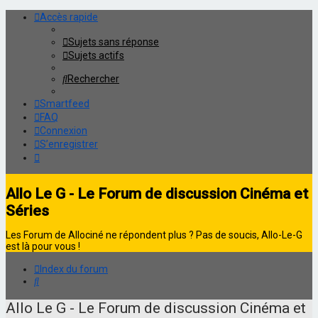
Accès rapide
Sujets sans réponse
Sujets actifs
Rechercher
Smartfeed
FAQ
Connexion
S’enregistrer
Allo Le G - Le Forum de discussion Cinéma et
Séries
Les Forum de Allociné ne répondent plus ? Pas de soucis, Allo-Le-G
est là pour vous !
Index du forum
Rechercher
Allo Le G - Le Forum de discussion Cinéma et