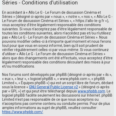
Séries - Conditions d’utilisation
En accédant à « Allo Le G - Le Forum de discussion Cinéma et
Séries » (désigné ci-après par « nous », « notre », « nos », « Allo Le G -
Le Forum de discussion Cinéma et Séries », « https://allo-le-g.fr »),
vous acceptez d’être légalement responsable des conditions
suivantes. Si vous n’acceptez pas d’être légalement responsable de
toutes les conditions suivantes, alors n’accédez pas et/ou n’utilisez
pas « Allo Le G - Le Forum de discussion Cinéma et Séries ». Nous
pouvons modifier celles-ci à n’importe quel moment et nous ferons
tout pour que vous en soyez informé, bien qu’il soit prudent de
vérifier régulièrement celles-ci par vous-même. Si vous continuez
d’utiliser « Allo Le G - Le Forum de discussion Cinéma et Séries »
alors que des changements ont été effectués, vous acceptez d’être
légalement responsable des conditions découlant des mises à jour
et/ou modifications.
Nos forums sont développés par phpBB (désigné ci-après par « ils »,
« eux », « leur », « logiciel phpBB », « www.phpbb.com », « phpBB
Limited », « Équipes phpBB ») qui est un script libre de forum, déclaré
sous la licence «
GNU General Public License v2
» (désigné ci-après
par « GPL ») et qui peut être téléchargé depuis
www.phpbb.com
. Le
logiciel phpBB facilite seulement les discussions sur Internet. phpBB
Limited n’est pas responsable de ce que nous acceptons ou
n’acceptons pas comme contenu ou conduite permis. Pour de plus
amples informations au sujet de phpBB, veuillez consulter :
https://www.phpbb.com/
.