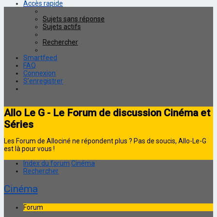
Accès rapide
Sujets sans réponse
Sujets actifs
Rechercher
Smartfeed
FAQ
Connexion
S’enregistrer
Allo Le G - Le Forum de discussion Cinéma et
Séries
Les Forum de Allociné ne répondent plus ? Pas de soucis, Allo-Le-G
est là pour vous !
Index du forum
Cinéma
Rechercher
Cinéma
Forum