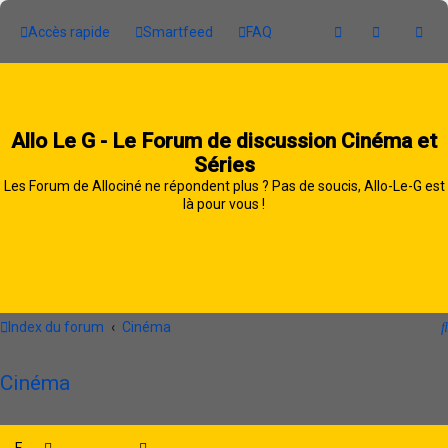
Accès rapide
Smartfeed
FAQ
Allo Le G - Le Forum de discussion Cinéma et
Séries
Les Forum de Allociné ne répondent plus ? Pas de soucis, Allo-Le-G est
là pour vous !
Index du forum
Cinéma
Cinéma