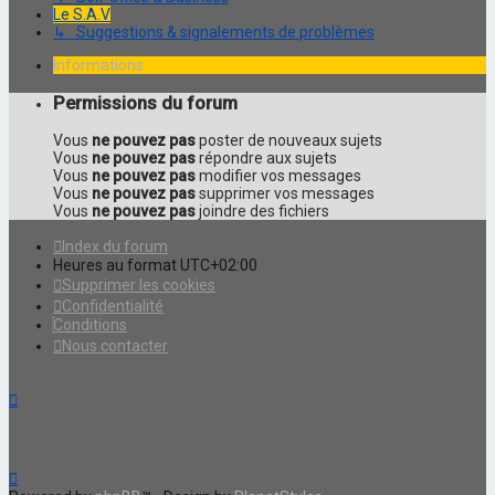
Le S.A.V
↳ Suggestions & signalements de problèmes
Informations
Permissions du forum
Vous
ne pouvez pas
poster de nouveaux sujets
Vous
ne pouvez pas
répondre aux sujets
Vous
ne pouvez pas
modifier vos messages
Vous
ne pouvez pas
supprimer vos messages
Vous
ne pouvez pas
joindre des fichiers
Index du forum
Heures au format
UTC+02:00
Supprimer les cookies
Confidentialité
Conditions
Nous contacter