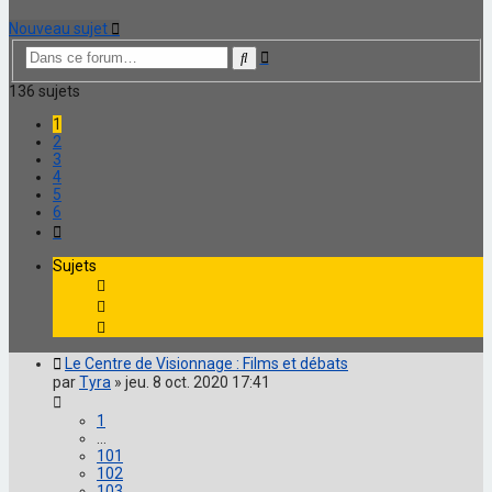
Nouveau sujet
Recherche
Rechercher
avancée
136 sujets
1
2
3
4
5
6
Suivante
Sujets
Le Centre de Visionnage : Films et débats
par
Tyra
»
jeu. 8 oct. 2020 17:41
1
…
101
102
103