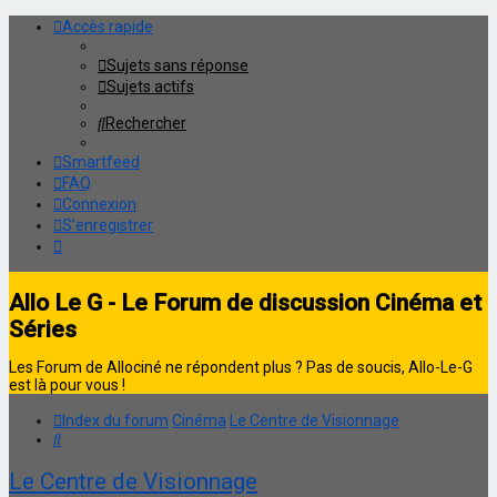
Accès rapide
Sujets sans réponse
Sujets actifs
Rechercher
Smartfeed
FAQ
Connexion
S’enregistrer
Allo Le G - Le Forum de discussion Cinéma et
Séries
Les Forum de Allociné ne répondent plus ? Pas de soucis, Allo-Le-G
est là pour vous !
Index du forum
Cinéma
Le Centre de Visionnage
Rechercher
Le Centre de Visionnage