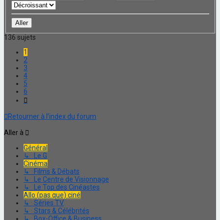
136 sujets
1
2
3
4
5
6
Suivante
Retourner à l’index du forum
Aller à
Général
↳ Le G
Cinéma
↳ Films & Débats
↳ Le Centre de Visionnage
↳ Le Top des Cinéastes
Allo (pas que) ciné
↳ Séries TV
↳ Stars & Célébrités
↳ Box-Office & Business