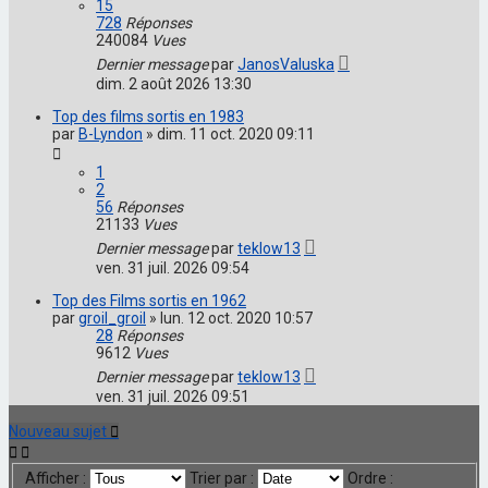
15
728
Réponses
240084
Vues
Dernier message
par
JanosValuska
dim. 2 août 2026 13:30
Top des films sortis en 1983
par
B-Lyndon
»
dim. 11 oct. 2020 09:11
1
2
56
Réponses
21133
Vues
Dernier message
par
teklow13
ven. 31 juil. 2026 09:54
Top des Films sortis en 1962
par
groil_groil
»
lun. 12 oct. 2020 10:57
28
Réponses
9612
Vues
Dernier message
par
teklow13
ven. 31 juil. 2026 09:51
Nouveau sujet
Afficher :
Trier par :
Ordre :