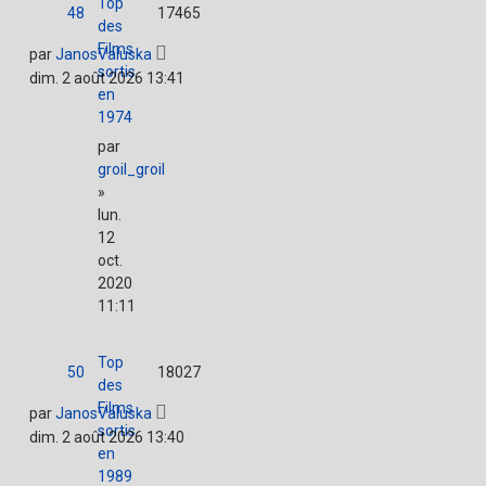
Top
48
17465
des
Films
par
JanosValuska
sortis
dim. 2 août 2026 13:41
en
1974
par
groil_groil
»
lun.
12
oct.
2020
11:11
Top
50
18027
des
Films
par
JanosValuska
sortis
dim. 2 août 2026 13:40
en
1989