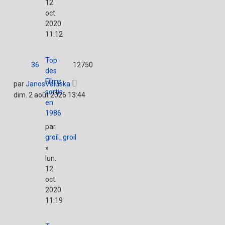
12
oct.
2020
11:12
Top
36
12750
des
Films
par
JanosValuska
sortis
dim. 2 août 2026 13:44
en
1986
par
groil_groil
»
lun.
12
oct.
2020
11:19