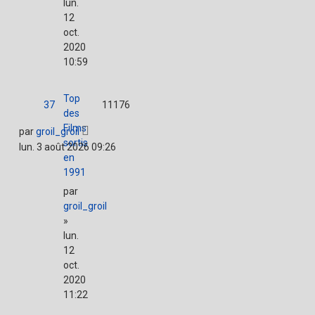
lun.
12
oct.
2020
10:59
Top
37
11176
des
Films
par
groil_groil
sortis
lun. 3 août 2026 09:26
en
1991
par
groil_groil
»
lun.
12
oct.
2020
11:22