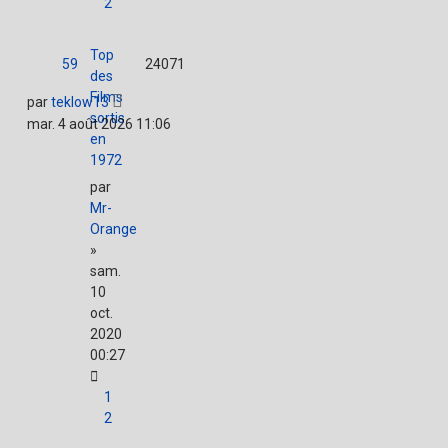
2
Top
59
24071
des
Films
par
teklow13
sortis
mar. 4 août 2026 11:06
en
1972
par
Mr-
Orange
»
sam.
10
oct.
2020
00:27
1
2