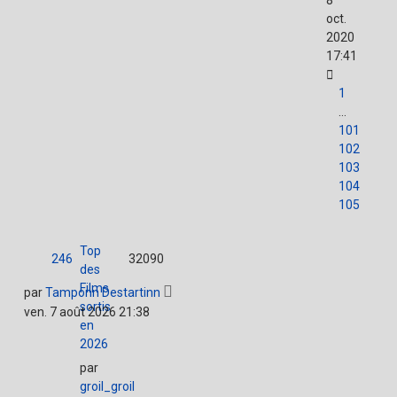
8
oct.
2020
17:41
1
…
101
102
103
104
105
Top
246
32090
des
Films
par
Tamponn Destartinn
sortis
ven. 7 août 2026 21:38
en
2026
par
groil_groil