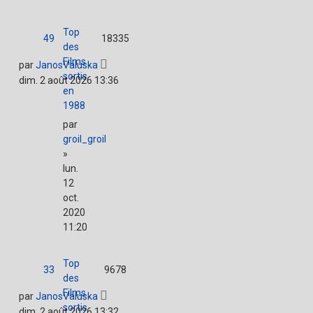
Top
49
18335
des
Films
par
JanosValuska
sortis
dim. 2 août 2026 13:36
en
1988
par
groil_groil
»
lun.
12
oct.
2020
11:20
Top
33
9678
des
Films
par
JanosValuska
sortis
dim. 2 août 2026 13:32