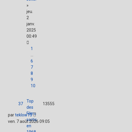
»
jeu.
2
janv.
2025
00:49
1
…
6
7
8
9
10
Top
37
13555
des
Films
par
teklow13
sortis
ven. 7 août 2026 09:05
en