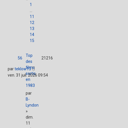
1
…
11
12
13
14
15
Top
56
21216
des
films
par
teklow13
sortis
ven. 31 juil. 2026 09:54
en
1983
par
B-
Lyndon
»
dim.
11