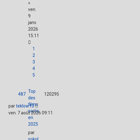
»
ven.
9
janv.
2026
15:11
1
2
3
4
5
Top
487
120295
des
films
par
teklow13
sortis
ven. 7 août 2026 09:11
en
2025
par
sokol