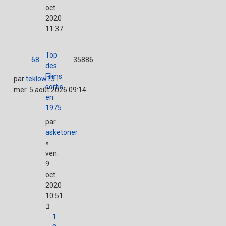
oct.
2020
11:37
Top
68
35886
des
Films
par
teklow13
sortis
mer. 5 août 2026 09:14
en
1975
par
asketoner
»
ven.
9
oct.
2020
10:51
1