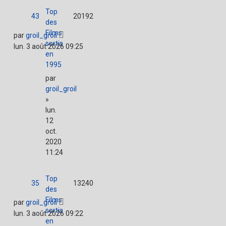
Top
43
20192
des
Films
par
groil_groil
sortis
lun. 3 août 2026 09:25
en
1995
par
groil_groil
»
lun.
12
oct.
2020
11:24
Top
35
13240
des
Films
par
groil_groil
sortis
lun. 3 août 2026 09:22
en