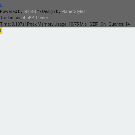
Powered by
phpBB
™
• Design by
PlanetStyles
Traduit par
phpBB-fr.com
Time: 0.107s
| Peak Memory Usage: 10.75 Mio | GZIP: On |
Queries: 14