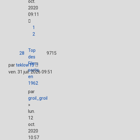
oct.
2020
09:11
1
2
Top
28
9715
des
Films
par
teklow13
sortis
ven. 31 juil. 2026 09:51
en
1962
par
groil_groil
»
lun.
12
oct.
2020
10:57