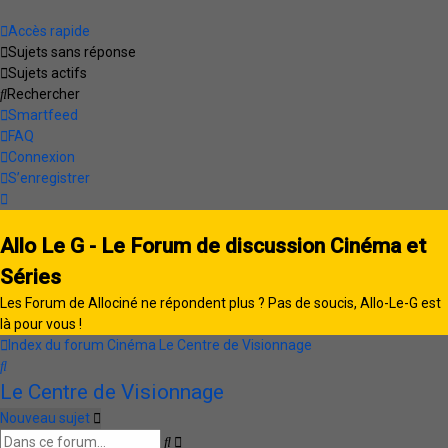
Accès rapide
Sujets sans réponse
Sujets actifs
Rechercher
Smartfeed
FAQ
Connexion
S’enregistrer
Allo Le G - Le Forum de discussion Cinéma et
Séries
Les Forum de Allociné ne répondent plus ? Pas de soucis, Allo-Le-G est
là pour vous !
Index du forum
Cinéma
Le Centre de Visionnage
Rechercher
Le Centre de Visionnage
Nouveau sujet
Rechercher
Recherche