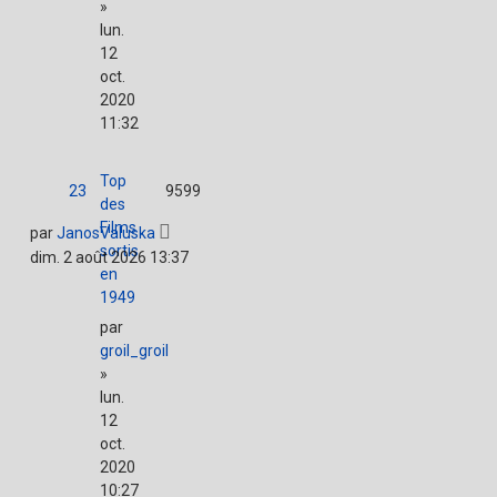
»
lun.
12
oct.
2020
11:32
Top
23
9599
des
Films
par
JanosValuska
sortis
dim. 2 août 2026 13:37
en
1949
par
groil_groil
»
lun.
12
oct.
2020
10:27