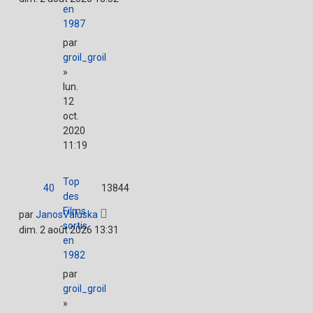
en
1987
par
groil_groil
»
lun.
12
oct.
2020
11:19
Top
40
13844
des
Films
par
JanosValuska
sortis
dim. 2 août 2026 13:31
en
1982
par
groil_groil
»