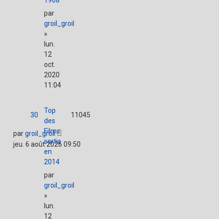
1968
par
groil_groil
»
lun.
12
oct.
2020
11:04
Top
30
11045
des
Films
par
groil_groil
sortis
jeu. 6 août 2026 09:50
en
2014
par
groil_groil
»
lun.
12