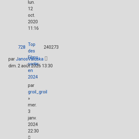
lun.
12
oct.
2020
11:16
Top
728
240273
des
Films
par
JanosValuska
sortis
dim. 2 août 2026 13:30
en
2024
par
groil_groil
»
mer.
3
janv.
2024
22:30