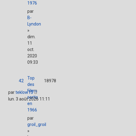
1976
par
B-
Lyndon
»
dim.
11
oct.
2020
09:33
Top
42
18978
des
Films
par
teklow13
sortis
lun. 3 août 2026 11:11
en
1966
par
groil_groil
»