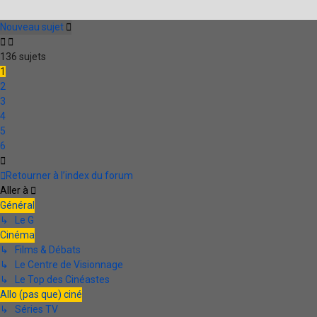
Nouveau sujet
136 sujets
1
2
3
4
5
6
Suivante
Retourner à l’index du forum
Aller à
Général
↳ Le G
Cinéma
↳ Films & Débats
↳ Le Centre de Visionnage
↳ Le Top des Cinéastes
Allo (pas que) ciné
↳ Séries TV