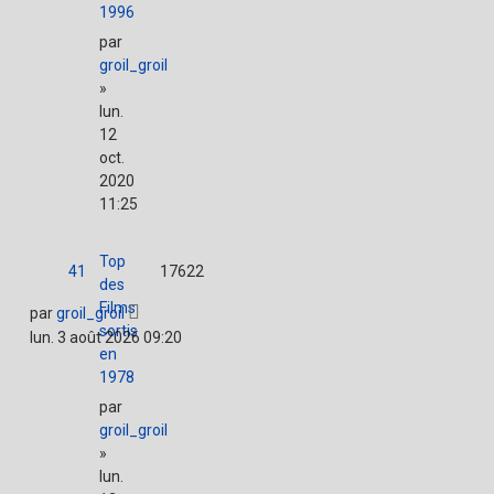
1996
par
groil_groil
»
lun.
12
oct.
2020
11:25
Top
41
17622
des
Films
par
groil_groil
sortis
lun. 3 août 2026 09:20
en
1978
par
groil_groil
»
lun.