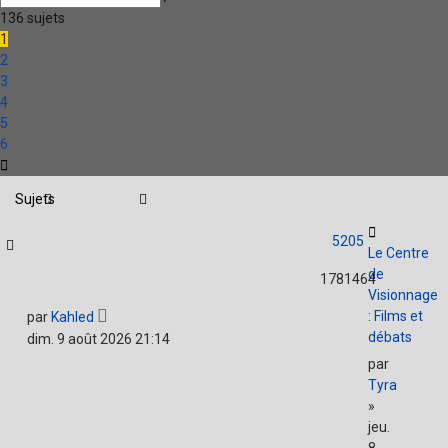
avancée
136 sujets
1
2
3
4
5
6
Suivante
Sujets
5205
Le Centre
de
1781464
Visionnage
: Films et
par
Kahled
débats
dim. 9 août 2026 21:14
par
Tyra
»
jeu.