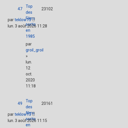
Top
47
23102
des
Films
par
teklow13
sortis
lun. 3 août 2026 11:28
en
1985
par
groil_groil
»
lun.
12
oct.
2020
11:18
Top
49
20161
des
films
par
teklow13
sortis
lun. 3 août 2026 11:15
en