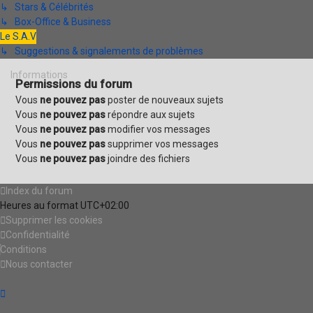
↳ Stars & Célébrités
↳ Box-Office & Business
Le S.A.V
↳ Suggestions & signalements de problèmes
Informations
Permissions du forum
Vous
ne pouvez pas
poster de nouveaux sujets
Vous
ne pouvez pas
répondre aux sujets
Vous
ne pouvez pas
modifier vos messages
Vous
ne pouvez pas
supprimer vos messages
Vous
ne pouvez pas
joindre des fichiers
Index du forum
Heures au format
UTC+02:00
Supprimer les cookies
Confidentialité
Conditions
Nous contacter