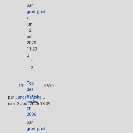
par
groil_groil
»
lun.
12
oct.
2020
11:20
1
2
Top
13
5610
des
Films
par
JanosValuska
sortis
dim. 2 août 2026 13:39
en
2006
par
groil_groil