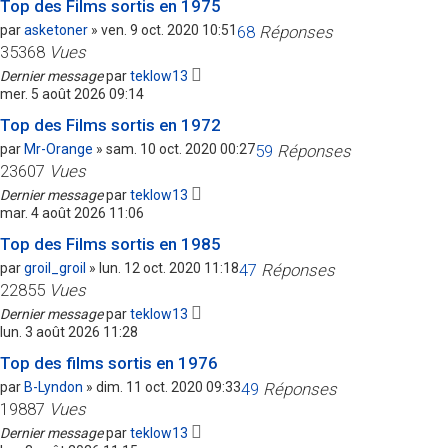
Top des Films sortis en 1975
par
asketoner
»
ven. 9 oct. 2020 10:51
68
Réponses
35368
Vues
Dernier message
par
teklow13
mer. 5 août 2026 09:14
Top des Films sortis en 1972
par
Mr-Orange
»
sam. 10 oct. 2020 00:27
59
Réponses
23607
Vues
Dernier message
par
teklow13
mar. 4 août 2026 11:06
Top des Films sortis en 1985
par
groil_groil
»
lun. 12 oct. 2020 11:18
47
Réponses
22855
Vues
Dernier message
par
teklow13
lun. 3 août 2026 11:28
Top des films sortis en 1976
par
B-Lyndon
»
dim. 11 oct. 2020 09:33
49
Réponses
19887
Vues
Dernier message
par
teklow13