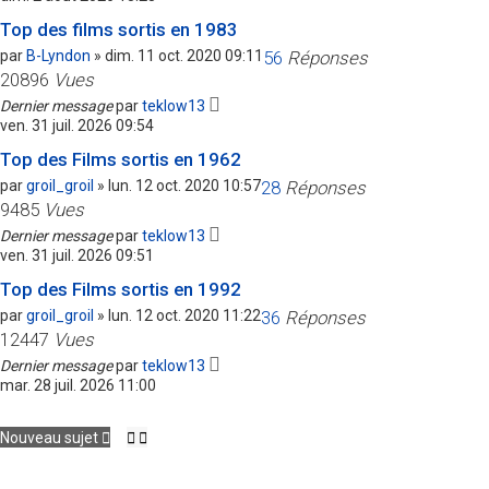
Top des films sortis en 1983
par
B-Lyndon
»
dim. 11 oct. 2020 09:11
56
Réponses
20896
Vues
Dernier message
par
teklow13
ven. 31 juil. 2026 09:54
Top des Films sortis en 1962
par
groil_groil
»
lun. 12 oct. 2020 10:57
28
Réponses
9485
Vues
Dernier message
par
teklow13
ven. 31 juil. 2026 09:51
Top des Films sortis en 1992
par
groil_groil
»
lun. 12 oct. 2020 11:22
36
Réponses
12447
Vues
Dernier message
par
teklow13
mar. 28 juil. 2026 11:00
Nouveau sujet