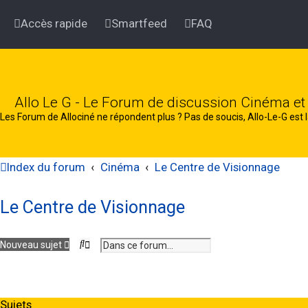
Accès rapide
Smartfeed
FAQ
Allo Le G - Le Forum de discussion Cinéma et
Les Forum de Allociné ne répondent plus ? Pas de soucis, Allo-Le-G est l
Index du forum
Cinéma
Le Centre de Visionnage
Le Centre de Visionnage
R
R
Nouveau sujet
e
e
c
c
h
h
e
e
r
r
Sujets