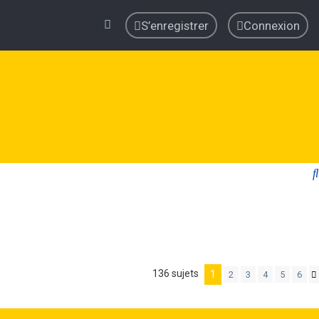
S’enregistrer
Connexion
136 sujets
1
2
3
4
5
6