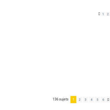
1
2
136 sujets
1
2
3
4
5
6