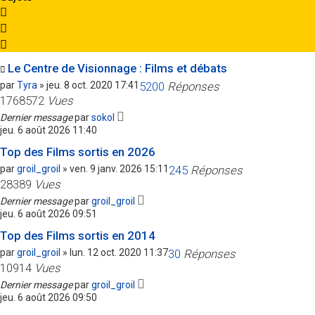
c
c
h
h
e
e
r
a
v
a
Le Centre de Visionnage : Films et débats
n
c
par
Tyra
»
jeu. 8 oct. 2020 17:41
5200
Réponses
é
1768572
Vues
e
Dernier message
par
sokol
jeu. 6 août 2026 11:40
Top des Films sortis en 2026
par
groil_groil
»
ven. 9 janv. 2026 15:11
245
Réponses
28389
Vues
Dernier message
par
groil_groil
jeu. 6 août 2026 09:51
Top des Films sortis en 2014
par
groil_groil
»
lun. 12 oct. 2020 11:37
30
Réponses
10914
Vues
Dernier message
par
groil_groil
jeu. 6 août 2026 09:50