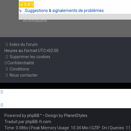
Le S.A.V
↳ Suggestions & signalements de problèmes
Informations
Index du forum
Heures au format
UTC+02:00
Supprimer les cookies
Confidentialité
Conditions
Nous contacter
Powered by
phpBB
™
• Design by
PlanetStyles
Traduit par
phpBB-fr.com
Time: 0.086s
| Peak Memory Usage: 10.34 Mio | GZIP: On |
Queries: 11