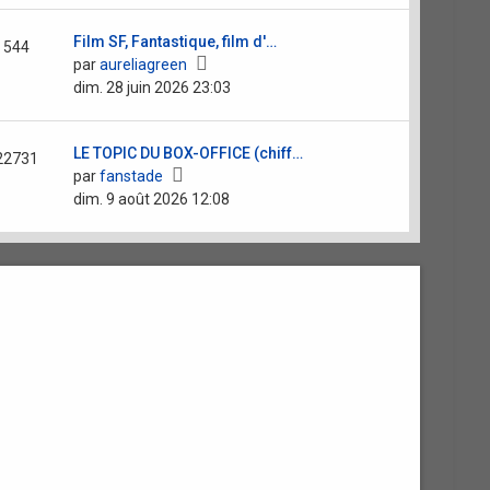
message
Film SF, Fantastique, film d'…
544
Voir
par
aureliagreen
le
dim. 28 juin 2026 23:03
dernier
message
LE TOPIC DU BOX-OFFICE (chiff…
22731
Voir
par
fanstade
le
dim. 9 août 2026 12:08
dernier
message