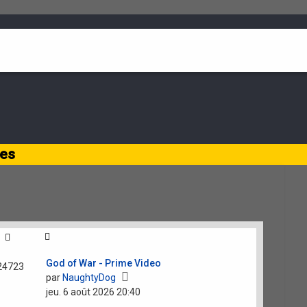
ies
God of War - Prime Video
24723
Voir
par
NaughtyDog
le
jeu. 6 août 2026 20:40
dernier