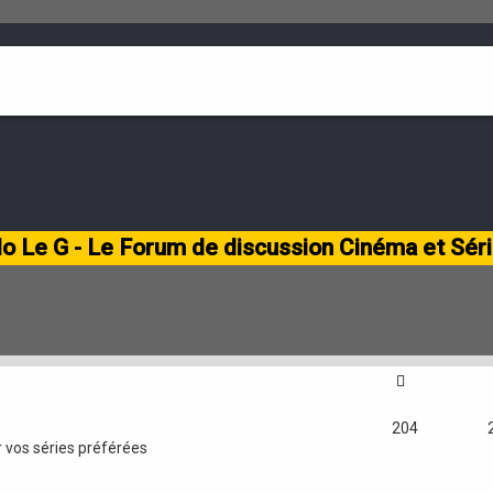
lo Le G - Le Forum de discussion Cinéma et Sér
204
r vos séries préférées