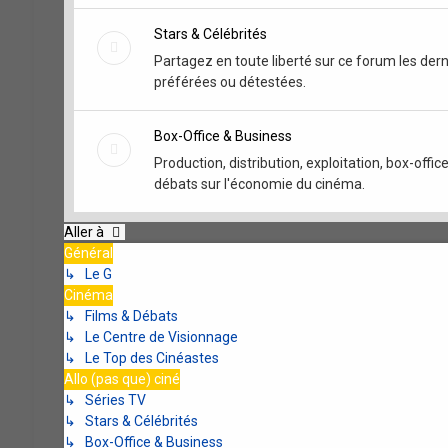
Stars & Célébrités
Partagez en toute liberté sur ce forum les der
préférées ou détestées.
Box-Office & Business
Production, distribution, exploitation, box-off
débats sur l'économie du cinéma.
Aller à
Général
↳ Le G
Cinéma
↳ Films & Débats
↳ Le Centre de Visionnage
↳ Le Top des Cinéastes
Allo (pas que) ciné
↳ Séries TV
↳ Stars & Célébrités
↳ Box-Office & Business