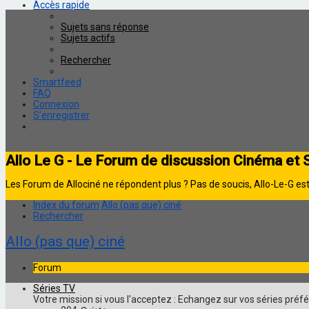
Accès rapide
Sujets sans réponse
Sujets actifs
Rechercher
Smartfeed
FAQ
Connexion
S’enregistrer
Allo Le G - Le Forum de discussion Cinéma et 
Les Forum de Allociné ne répondent plus ? Pas de soucis, Allo-Le-G est 
Index du forum
Allo (pas que) ciné
Rechercher
Allo (pas que) ciné
Forum
Séries TV
Votre mission si vous l'acceptez : Echangez sur vos séries préf