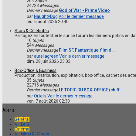
204
Sujets
24723
Messages
Dernier message
God of War - Prime Video
par
NaughtyDog
Voir le dernier message
jeu. 6 août 2026 20:40
Stars & Célébrités
Partagez en toute liberté sur ce forum les derniers potins en d
10
Sujets
544
Messages
Dernier message
Film SF, Fantastique, film d'…
par
aureliagreen
Voir le dernier message
dim. 28 juin 2026 23:03
Box-Office & Business
Production, distribution, exploitation, box-office, cachet des a
35
Sujets
22715
Messages
Dernier message
LE TOPIC DU BOX-OFFICE (chiff…
par
Orteils
Voir le dernier message
ven. 7 août 2026 02:30
Aller à
Général
↳ Le G
Cinéma
↳ Films & Débats