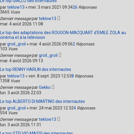
Le top GIALLO des internautes
par
teklow13
»
mer. 3 mars 2021 09:34
26
Réponses
3665
Vues
Dernier message
par
teklow13
mar. 4 août 2026 11:08
Le top des adaptations des ROUGON-MACQUART d'EMILE ZOLA au
cinéma et à la télévision
par
groil_groil
»
mar. 4 août 2026 09:06
2
Réponses
103
Vues
Dernier message
par
groil_groil
mar. 4 août 2026 09:13
Le top RENNY HARLIN des internautes
par
teklow13
»
ven. 8 sept. 2023 12:53
8
Réponses
1358
Vues
Dernier message
par
Gekko
lun. 3 août 2026 22:03
Le top ALBERTO DI MARTINO des internautes
par
groil_groil
»
mer. 24 mai 2023 12:32
4
Réponses
554
Vues
Dernier message
par
teklow13
lun. 3 août 2026 11:31
Le top STELVIO MASSI des internautes