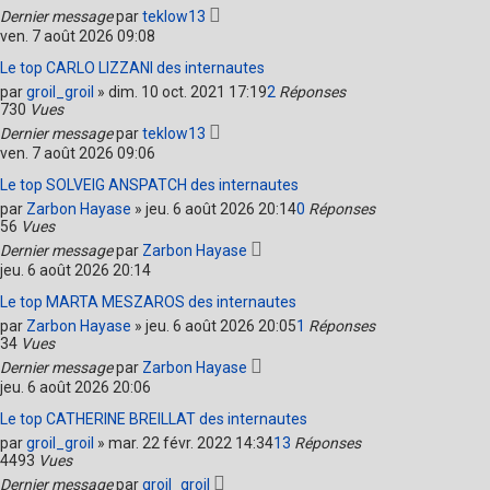
Dernier message
par
teklow13
ven. 7 août 2026 09:08
Le top CARLO LIZZANI des internautes
par
groil_groil
»
dim. 10 oct. 2021 17:19
2
Réponses
730
Vues
Dernier message
par
teklow13
ven. 7 août 2026 09:06
Le top SOLVEIG ANSPATCH des internautes
par
Zarbon Hayase
»
jeu. 6 août 2026 20:14
0
Réponses
56
Vues
Dernier message
par
Zarbon Hayase
jeu. 6 août 2026 20:14
Le top MARTA MESZAROS des internautes
par
Zarbon Hayase
»
jeu. 6 août 2026 20:05
1
Réponses
34
Vues
Dernier message
par
Zarbon Hayase
jeu. 6 août 2026 20:06
Le top CATHERINE BREILLAT des internautes
par
groil_groil
»
mar. 22 févr. 2022 14:34
13
Réponses
4493
Vues
Dernier message
par
groil_groil