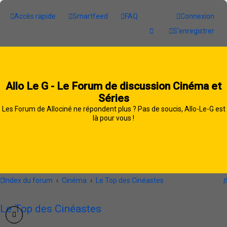
Accès rapide
Smartfeed
FAQ
Connexion
S’enregistrer
Allo Le G - Le Forum de discussion Cinéma et
Séries
Les Forum de Allociné ne répondent plus ? Pas de soucis, Allo-Le-G est
là pour vous !
Index du forum
Cinéma
Le Top des Cinéastes
Le Top des Cinéastes