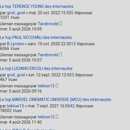
Le top TERENCE YOUNG des internautes
par
groil_groil
»
mar. 25 oct. 2022 15:55
5
Réponses
1031
Vues
Dernier message
par
Tandrevold
mer. 5 août 2026 10:09
Le top PAUL VECCHIALI des internautes
par
B-Lyndon
»
sam. 10 oct. 2020 22:30
13
Réponses
6066
Vues
Dernier message
par
Tandrevold
mer. 5 août 2026 10:07
Le top LUCIANO ERCOLI des internautes
par
groil_groil
»
lun. 12 sept. 2022 12:05
3
Réponses
467
Vues
Dernier message
par
teklow13
mer. 5 août 2026 09:16
Le top MARVEL CINEMATIC UNIVERSE (MCU) des internautes
par
teklow13
»
mar. 7 sept. 2021 16:05
42
Réponses
18202
Vues
Dernier message
par
teklow13
mar. 4 août 2026 11:40