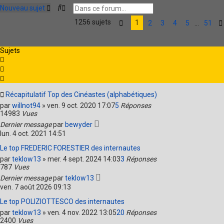
R
R
Nouveau sujet
e
e
1256 sujets
c
c
1
2
3
4
5
…
51
P
h
h
a
e
e
g
r
r
e
Sujets
c
c
1
h
h
s
e
e
u
r
a
r
v
5
Récapitulatif Top des Cinéastes (alphabétiques)
a
1
n
par
willnot94
»
ven. 9 oct. 2020 17:07
5
Réponses
c
14983
Vues
é
Dernier message
par
bewyder
e
lun. 4 oct. 2021 14:51
Le top FREDERIC FORESTIER des internautes
par
teklow13
»
mer. 4 sept. 2024 14:03
3
Réponses
787
Vues
Dernier message
par
teklow13
ven. 7 août 2026 09:13
Le top POLIZIOTTESCO des internautes
par
teklow13
»
ven. 4 nov. 2022 13:05
20
Réponses
2400
Vues