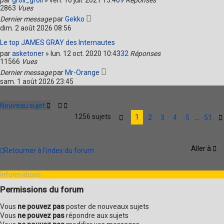
par
groil_groil
»
ven. 16 juil. 2021 15:40
9
Réponses
2863
Vues
Dernier message
par
Gekko
dim. 2 août 2026 08:56
Le top JAMES GRAY des Internautes
par
asketoner
»
lun. 12 oct. 2020 10:43
32
Réponses
11566
Vues
Dernier message
par
Mr-Orange
sam. 1 août 2026 23:45
Nouveau sujet
1256 sujets
1
2
3
4
5
…
51
P
a
g
e
Aller à
1
Retourner à l’index du forum
s
u
r
Informations
5
Permissions du forum
1
Vous
ne pouvez pas
poster de nouveaux sujets
Vous
ne pouvez pas
répondre aux sujets