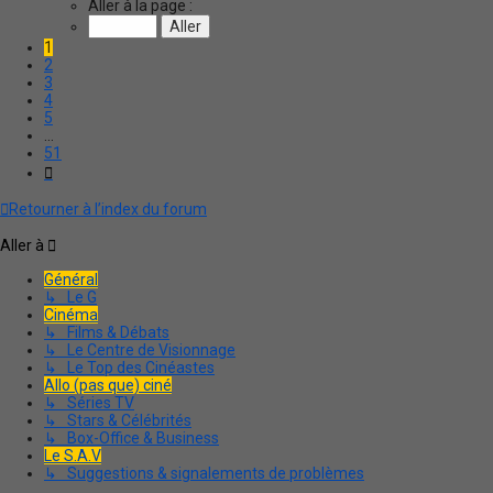
1
Aller à la page :
sur
51
1
2
3
4
5
…
51
Suivante
Retourner à l’index du forum
Aller à
Général
↳ Le G
Cinéma
↳ Films & Débats
↳ Le Centre de Visionnage
↳ Le Top des Cinéastes
Allo (pas que) ciné
↳ Séries TV
↳ Stars & Célébrités
↳ Box-Office & Business
Le S.A.V
↳ Suggestions & signalements de problèmes