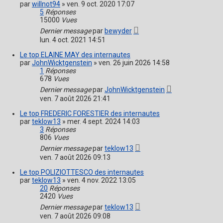
par
willnot94
»
ven. 9 oct. 2020 17:07
5
Réponses
15000
Vues
Dernier message
par
bewyder
lun. 4 oct. 2021 14:51
Le top ELAINE MAY des internautes
par
JohnWicktgenstein
»
ven. 26 juin 2026 14:58
1
Réponses
678
Vues
Dernier message
par
JohnWicktgenstein
ven. 7 août 2026 21:41
Le top FREDERIC FORESTIER des internautes
par
teklow13
»
mer. 4 sept. 2024 14:03
3
Réponses
806
Vues
Dernier message
par
teklow13
ven. 7 août 2026 09:13
Le top POLIZIOTTESCO des internautes
par
teklow13
»
ven. 4 nov. 2022 13:05
20
Réponses
2420
Vues
Dernier message
par
teklow13
ven. 7 août 2026 09:08