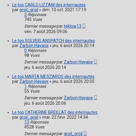
Le top CARLO LIZZANI des internautes
par
groil_groil
»
dim. 10 oct. 2021 17:19
2
Réponses
745
Vues
Dernier message
par
teklow13
ven. 7 août 2026 09:06
Le top SOLVEIG ANSPATCH des internautes
par
Zarbon Hayase
»
jeu. 6 août 2026 20:14
0
Réponses
98
Vues
Dernier message
par
Zarbon Hayase
jeu. 6 août 2026 20:14
Le top MARTA MESZAROS des internautes
par
Zarbon Hayase
»
jeu. 6 août 2026 20:05
1
Réponses
55
Vues
Dernier message
par
Zarbon Hayase
jeu. 6 août 2026 20:06
Le top CATHERINE BREILLAT des internautes
par
groil_groil
»
mar. 22 févr. 2022 14:34
13
Réponses
4528
Vues
Dernier message
par
groil_groil