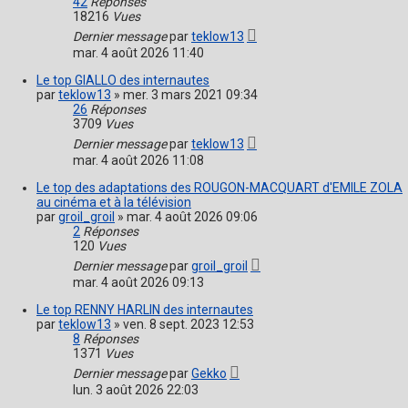
42
Réponses
18216
Vues
Dernier message
par
teklow13
mar. 4 août 2026 11:40
Le top GIALLO des internautes
par
teklow13
»
mer. 3 mars 2021 09:34
26
Réponses
3709
Vues
Dernier message
par
teklow13
mar. 4 août 2026 11:08
Le top des adaptations des ROUGON-MACQUART d'EMILE ZOLA
au cinéma et à la télévision
par
groil_groil
»
mar. 4 août 2026 09:06
2
Réponses
120
Vues
Dernier message
par
groil_groil
mar. 4 août 2026 09:13
Le top RENNY HARLIN des internautes
par
teklow13
»
ven. 8 sept. 2023 12:53
8
Réponses
1371
Vues
Dernier message
par
Gekko
lun. 3 août 2026 22:03