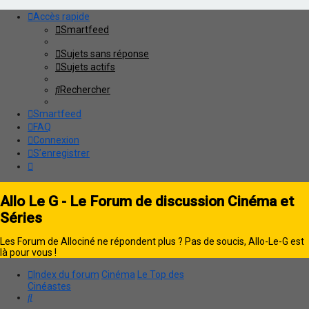
Accès rapide
Smartfeed
Sujets sans réponse
Sujets actifs
Rechercher
Smartfeed
FAQ
Connexion
S’enregistrer
Allo Le G - Le Forum de discussion Cinéma et
Séries
Les Forum de Allociné ne répondent plus ? Pas de soucis, Allo-Le-G est
là pour vous !
Index du forum
Cinéma
Le Top des
Cinéastes
Rechercher