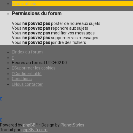
Informations
Permissions du forum
Vous
ne pouvez pas
poster de nouveaux sujets
Vous
ne pouvez pas
répondre aux sujets
Vous
ne pouvez pas
modifier vos messages
Vous
ne pouvez pas
supprimer vos messages
Vous
ne pouvez pas
joindre des fichiers
Index du forum
Heures au format
UTC+02:00
Supprimer les cookies
Confidentialité
Conditions
Nous contacter
Powered by
phpBB
™
• Design by
PlanetStyles
Traduit par
phpBB-fr.com