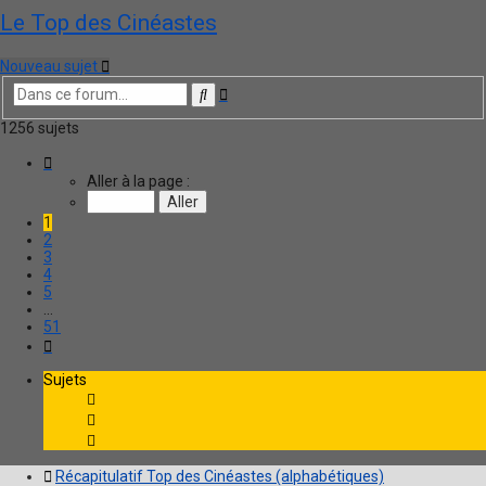
Le Top des Cinéastes
Nouveau sujet
Recherche
Rechercher
avancée
1256 sujets
Page
1
Aller à la page :
sur
51
1
2
3
4
5
…
51
Suivante
Sujets
Récapitulatif Top des Cinéastes (alphabétiques)