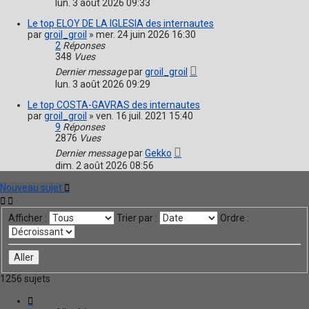
lun. 3 août 2026 09:33
Le top ELOY DE LA IGLESIA des internautes
par
groil_groil
»
mer. 24 juin 2026 16:30
2
Réponses
348
Vues
Dernier message
par
groil_groil
lun. 3 août 2026 09:29
Le top COSTA-GAVRAS des internautes
par
groil_groil
»
ven. 16 juil. 2021 15:40
9
Réponses
2876
Vues
Dernier message
par
Gekko
dim. 2 août 2026 08:56
Nouveau sujet
Afficher :
Trier par :
Ordre :
1256 sujets
Page