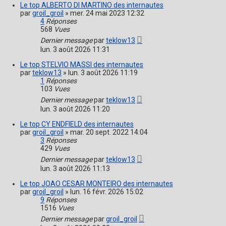
Le top ALBERTO DI MARTINO des internautes
par
groil_groil
»
mer. 24 mai 2023 12:32
4
Réponses
568
Vues
Dernier message
par
teklow13
lun. 3 août 2026 11:31
Le top STELVIO MASSI des internautes
par
teklow13
»
lun. 3 août 2026 11:19
1
Réponses
103
Vues
Dernier message
par
teklow13
lun. 3 août 2026 11:20
Le top CY ENDFIELD des internautes
par
groil_groil
»
mar. 20 sept. 2022 14:04
3
Réponses
429
Vues
Dernier message
par
teklow13
lun. 3 août 2026 11:13
Le top JOAO CESAR MONTEIRO des internautes
par
groil_groil
»
lun. 16 févr. 2026 15:02
9
Réponses
1516
Vues
Dernier message
par
groil_groil