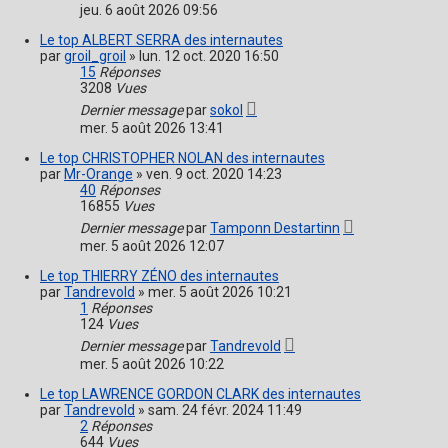
jeu. 6 août 2026 09:56
Le top ALBERT SERRA des internautes
par
groil_groil
»
lun. 12 oct. 2020 16:50
15
Réponses
3208
Vues
Dernier message
par
sokol
mer. 5 août 2026 13:41
Le top CHRISTOPHER NOLAN des internautes
par
Mr-Orange
»
ven. 9 oct. 2020 14:23
40
Réponses
16855
Vues
Dernier message
par
Tamponn Destartinn
mer. 5 août 2026 12:07
Le top THIERRY ZÉNO des internautes
par
Tandrevold
»
mer. 5 août 2026 10:21
1
Réponses
124
Vues
Dernier message
par
Tandrevold
mer. 5 août 2026 10:22
Le top LAWRENCE GORDON CLARK des internautes
par
Tandrevold
»
sam. 24 févr. 2024 11:49
2
Réponses
644
Vues