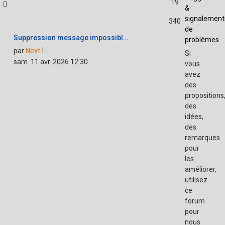
19
&
signalement
340
de
Suppression message impossibl…
problèmes
Voir
par
Next
Si
le
sam. 11 avr. 2026 12:30
vous
dernier
avez
message
des
propositions
des
idées,
des
remarques
pour
les
améliorer,
utilisez
ce
forum
pour
nous