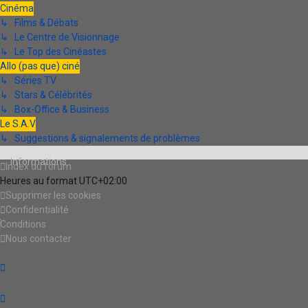
Cinéma
↳ Films & Débats
↳ Le Centre de Visionnage
↳ Le Top des Cinéastes
Allo (pas que) ciné
↳ Séries TV
↳ Stars & Célébrités
↳ Box-Office & Business
Le S.A.V
↳ Suggestions & signalements de problèmes
Informations
Index du forum
Heures au format
UTC+02:00
Supprimer les cookies
Confidentialité
Conditions
Nous contacter