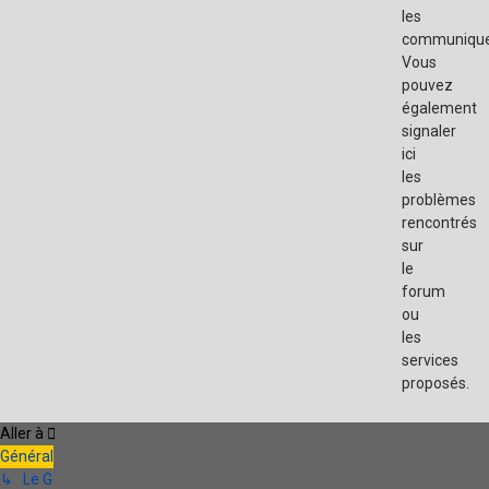
les
communique
Vous
pouvez
également
signaler
ici
les
problèmes
rencontrés
sur
le
forum
ou
les
services
proposés.
Aller à
Général
↳ Le G