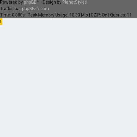
Powered by
phpBB
™
• Design by
PlanetStyles
Traduit par
phpBB-fr.com
Time: 0.080s
| Peak Memory Usage: 10.33 Mio | GZIP: On |
Queries: 11