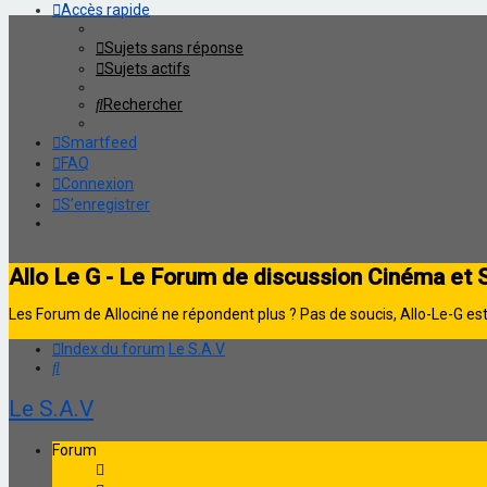
Accès rapide
Sujets sans réponse
Sujets actifs
Rechercher
Smartfeed
FAQ
Connexion
S’enregistrer
Allo Le G - Le Forum de discussion Cinéma et 
Les Forum de Allociné ne répondent plus ? Pas de soucis, Allo-Le-G est 
Index du forum
Le S.A.V
Rechercher
Le S.A.V
Forum