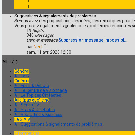
Suggestions & signalements de problèmes
Si vous avez des propositions, des idées, des remarques pour l
Vous pouvez également signaler ici les problèmes rencontrés su
19
Sujets
340
Messages
Dernier message
Suppression message impossibl…
Voir
par
Next
le
sam. 11 avr. 2026 12:30
dernier
message
Aller à
Général
↳ Le G
Cinéma
↳ Films & Débats
↳ Le Centre de Visionnage
↳ Le Top des Cinéastes
Allo (pas que) ciné
↳ Séries TV
↳ Stars & Célébrités
↳ Box-Office & Business
Le S.A.V
↳ Suggestions & signalements de problèmes
Informations