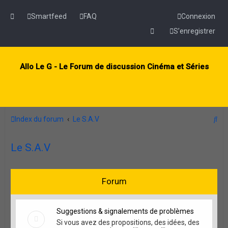
Smartfeed
FAQ
Connexion
S’enregistrer
Allo Le G - Le Forum de discussion Cinéma et Séries
R
Index du forum
Le S.A.V
e
Le S.A.V
c
h
e
Forum
r
c
Suggestions & signalements de problèmes
h
Si vous avez des propositions, des idées, des