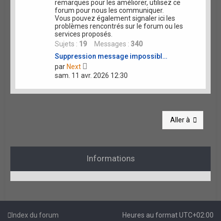
remarques pour les améliorer, utilisez ce
e
forum pour nous les communiquer.
Vous pouvez également signaler ici les
r
problèmes rencontrés sur le forum ou les
services proposés.
Sujets :
19
Messages :
340
Suppression message impossibl…
V
par
Next
o
sam. 11 avr. 2026 12:30
i
r
l
e
d
e
Aller à
r
n
i
e
Informations
r
m
e
s
s
a
g
e
Index du forum
Heures au format
UTC+02:00