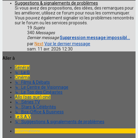
Suggestions & signalements de problèmes
Si vous avez des propositions, des idées, des remarques pour
les améliorer, utilisez ce forum pour nous les communiquer.
Vous pouvez également signaler ici les problèmes rencontrés
sur le forum ou les services proposés.
19
Sujets
340
Messages
Dernier message
Suppression message impossibl…
par
Next
Voir le dernier message
sam. 11 avr. 2026 12:30
Aller à
Général
↳ Le G
Cinéma
↳ Films & Débats
↳ Le Centre de Visionnage
↳ Le Top des Cinéastes
Allo (pas que) ciné
↳ Séries TV
↳ Stars & Célébrités
↳ Box-Office & Business
Le S.A.V
↳ Suggestions & signalements de problèmes
Informations