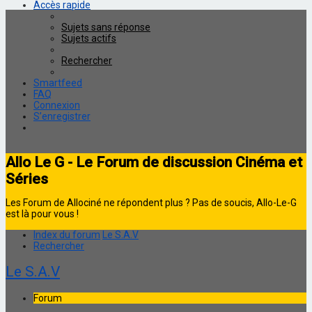
Accès rapide
Sujets sans réponse
Sujets actifs
Rechercher
Smartfeed
FAQ
Connexion
S’enregistrer
Allo Le G - Le Forum de discussion Cinéma et
Séries
Les Forum de Allociné ne répondent plus ? Pas de soucis, Allo-Le-G
est là pour vous !
Index du forum
Le S.A.V
Rechercher
Le S.A.V
Forum