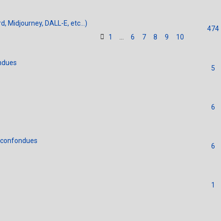
d, Midjourney, DALL-E, etc...)
474
1
6
7
8
9
10
…
ndues
5
6
s confondues
6
1