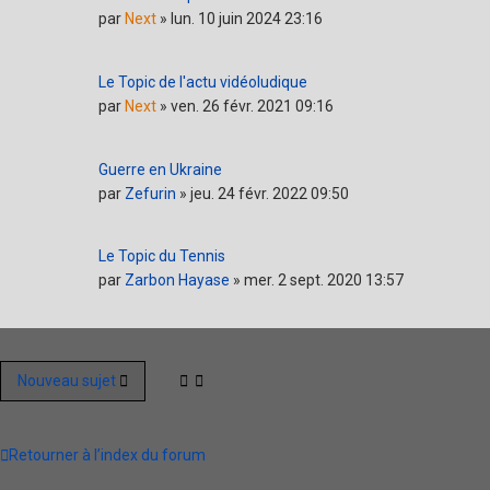
par
Next
»
lun. 10 juin 2024 23:16
Le Topic de l'actu vidéoludique
par
Next
»
ven. 26 févr. 2021 09:16
Guerre en Ukraine
par
Zefurin
»
jeu. 24 févr. 2022 09:50
Le Topic du Tennis
par
Zarbon Hayase
»
mer. 2 sept. 2020 13:57
Nouveau sujet
Retourner à l’index du forum