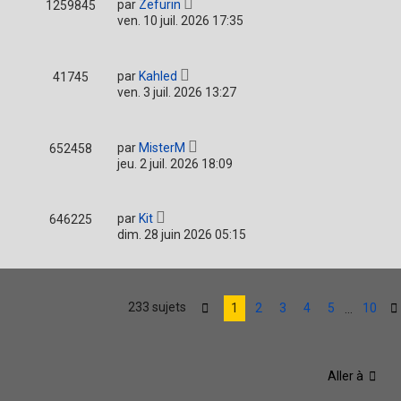
par
Zefurin
1259845
ven. 10 juil. 2026 17:35
par
Kahled
41745
ven. 3 juil. 2026 13:27
par
MisterM
652458
jeu. 2 juil. 2026 18:09
par
Kit
646225
dim. 28 juin 2026 05:15
233 sujets
1
2
3
4
5
10
…
Page
1
sur
10
Aller à