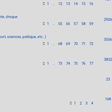
1
12
13
14
15
16
…
rite, choque
2926
1
55
56
57
58
59
…
rt, sciences, politique, etc...)
3556
1
68
69
70
71
72
…
3832
1
73
74
75
76
77
…
23
168
1
2
3
4