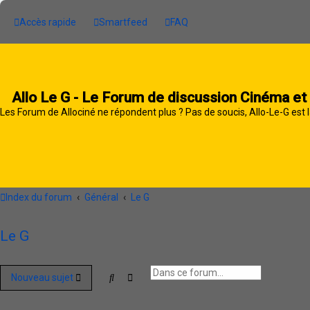
Accès rapide
Smartfeed
FAQ
Allo Le G - Le Forum de discussion Cinéma et
Les Forum de Allociné ne répondent plus ? Pas de soucis, Allo-Le-G est l
Index du forum
Général
Le G
Le G
Rechercher
Recherche avancée
Nouveau sujet