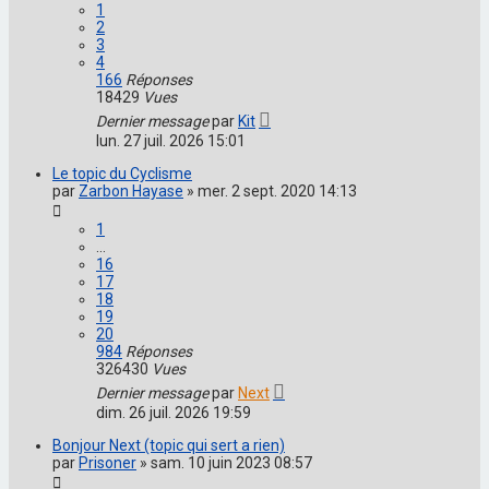
1
2
3
4
166
Réponses
18429
Vues
Dernier message
par
Kit
lun. 27 juil. 2026 15:01
Le topic du Cyclisme
par
Zarbon Hayase
»
mer. 2 sept. 2020 14:13
1
…
16
17
18
19
20
984
Réponses
326430
Vues
Dernier message
par
Next
dim. 26 juil. 2026 19:59
Bonjour Next (topic qui sert a rien)
par
Prisoner
»
sam. 10 juin 2023 08:57