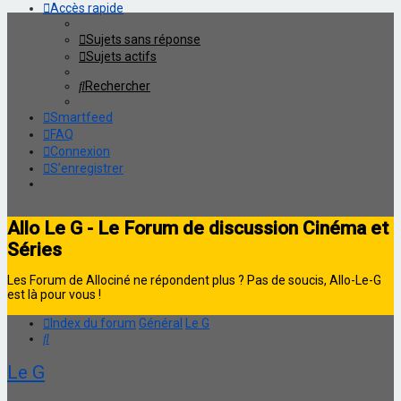
Accès rapide
Sujets sans réponse
Sujets actifs
Rechercher
Smartfeed
FAQ
Connexion
S’enregistrer
Allo Le G - Le Forum de discussion Cinéma et
Séries
Les Forum de Allociné ne répondent plus ? Pas de soucis, Allo-Le-G
est là pour vous !
Index du forum
Général
Le G
Rechercher
Le G