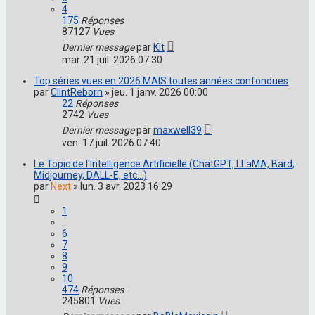
4
175
Réponses
87127
Vues
Dernier message
par
Kit
mar. 21 juil. 2026 07:30
Top séries vues en 2026 MAIS toutes années confondues
par
ClintReborn
»
jeu. 1 janv. 2026 00:00
22
Réponses
2742
Vues
Dernier message
par
maxwell39
ven. 17 juil. 2026 07:40
Le Topic de l'Intelligence Artificielle (ChatGPT, LLaMA, Bard,
Midjourney, DALL-E, etc...)
par
Next
»
lun. 3 avr. 2023 16:29
1
…
6
7
8
9
10
474
Réponses
245801
Vues