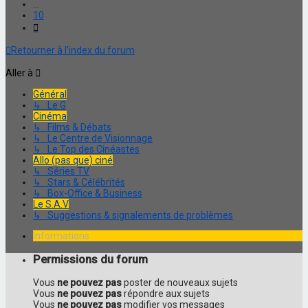
…
10
Suivante
Retourner à l’index du forum
Aller à
Général
↳ Le G
Cinéma
↳ Films & Débats
↳ Le Centre de Visionnage
↳ Le Top des Cinéastes
Allo (pas que) ciné
↳ Séries TV
↳ Stars & Célébrités
↳ Box-Office & Business
Le S.A.V
↳ Suggestions & signalements de problèmes
Informations
Permissions du forum
Vous
ne pouvez pas
poster de nouveaux sujets
Vous
ne pouvez pas
répondre aux sujets
Vous
ne pouvez pas
modifier vos messages