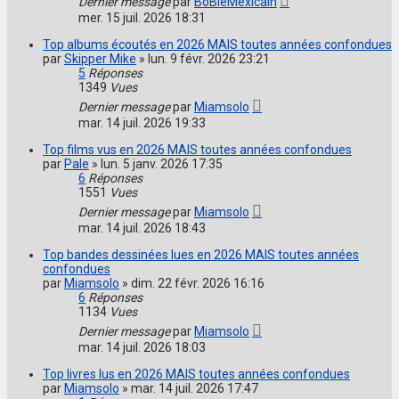
Dernier message
par
BoBleMexicain
mer. 15 juil. 2026 18:31
Top albums écoutés en 2026 MAIS toutes années confondues
par
Skipper Mike
»
lun. 9 févr. 2026 23:21
5
Réponses
1349
Vues
Dernier message
par
Miamsolo
mar. 14 juil. 2026 19:33
Top films vus en 2026 MAIS toutes années confondues
par
Pale
»
lun. 5 janv. 2026 17:35
6
Réponses
1551
Vues
Dernier message
par
Miamsolo
mar. 14 juil. 2026 18:43
Top bandes dessinées lues en 2026 MAIS toutes années
confondues
par
Miamsolo
»
dim. 22 févr. 2026 16:16
6
Réponses
1134
Vues
Dernier message
par
Miamsolo
mar. 14 juil. 2026 18:03
Top livres lus en 2026 MAIS toutes années confondues
par
Miamsolo
»
mar. 14 juil. 2026 17:47