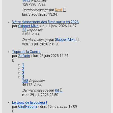
3832
Réponses
1287390
Vues
Dernier message
par
Next
lun. 3 août 2026 13:34
Votre classement des films sortis en 2026
par
Skipper Mike
»
jeu. 1 janv. 2026 14:37
23
Réponses
3153
Vues
Dernier message
par
Skipper Mike
ven. 31 juil. 2026 23:19
Topic de la Guerre
par
Zefurin
»
lun. 23 juin 2025 14:24
1
2
3
4
168
Réponses
46172
Vues
Dernier message
par
Kit
mer. 29 juil. 2026 23:50
Le topic de la couleur !
par
ClintReborn
»
dim. 16 nov. 2025 17:09