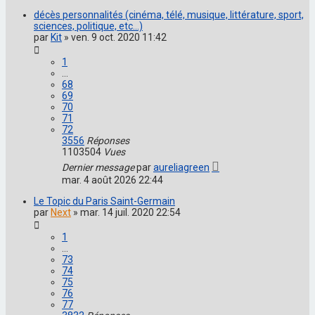
décès personnalités (cinéma, télé, musique, littérature, sport,
sciences, politique, etc...)
par
Kit
»
ven. 9 oct. 2020 11:42
1
…
68
69
70
71
72
3556
Réponses
1103504
Vues
Dernier message
par
aureliagreen
mar. 4 août 2026 22:44
Le Topic du Paris Saint-Germain
par
Next
»
mar. 14 juil. 2020 22:54
1
…
73
74
75
76
77