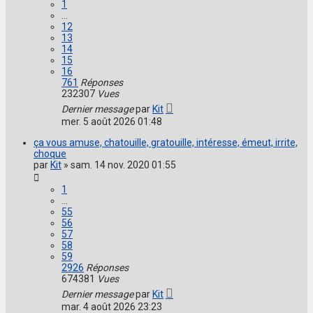
1
…
12
13
14
15
16
761
Réponses
232307
Vues
Dernier message
par
Kit
mer. 5 août 2026 01:48
ça vous amuse, chatouille, gratouille, intéresse, émeut, irrite,
choque
par
Kit
»
sam. 14 nov. 2020 01:55
1
…
55
56
57
58
59
2926
Réponses
674381
Vues
Dernier message
par
Kit
mar. 4 août 2026 23:23