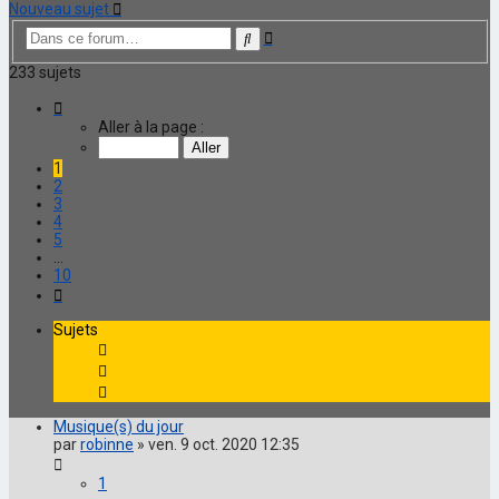
Nouveau sujet
Recherche
Rechercher
avancée
233 sujets
Page
1
Aller à la page :
sur
10
1
2
3
4
5
…
10
Suivante
Sujets
Musique(s) du jour
par
robinne
»
ven. 9 oct. 2020 12:35
1