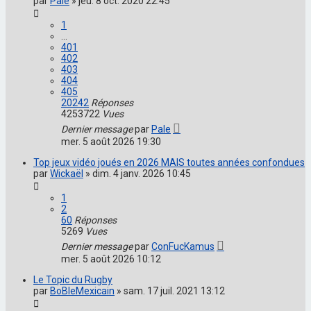
par
Pale
»
jeu. 8 oct. 2020 22:45
1
…
401
402
403
404
405
20242
Réponses
4253722
Vues
Dernier message
par
Pale
mer. 5 août 2026 19:30
Top jeux vidéo joués en 2026 MAIS toutes années confondues
par
Wickaël
»
dim. 4 janv. 2026 10:45
1
2
60
Réponses
5269
Vues
Dernier message
par
ConFucKamus
mer. 5 août 2026 10:12
Le Topic du Rugby
par
BoBleMexicain
»
sam. 17 juil. 2021 13:12