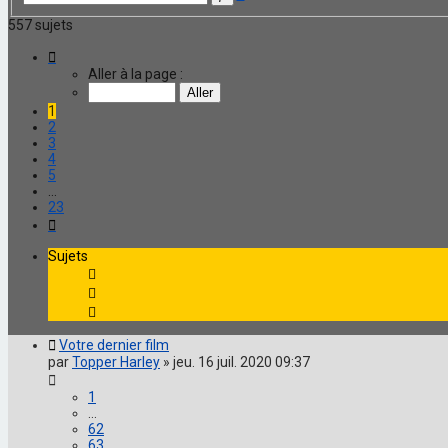
avancée
557 sujets
Page
1
Aller à la page :
sur
23
1
2
3
4
5
…
23
Suivante
Sujets
Votre dernier film
par
Topper Harley
»
jeu. 16 juil. 2020 09:37
1
…
62
63