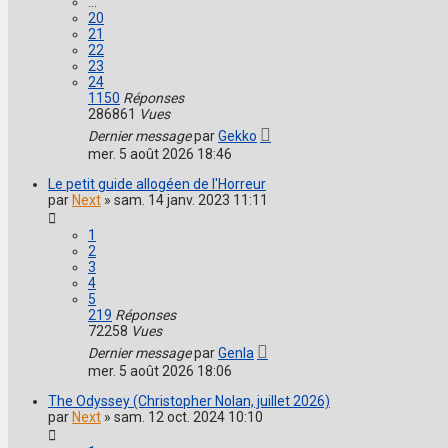
…
20
21
22
23
24
1150
Réponses
286861
Vues
Dernier message
par
Gekko
mer. 5 août 2026 18:46
Le petit guide allogéen de l'Horreur
par
Next
»
sam. 14 janv. 2023 11:11
1
2
3
4
5
219
Réponses
72258
Vues
Dernier message
par
Genla
mer. 5 août 2026 18:06
The Odyssey (Christopher Nolan, juillet 2026)
par
Next
»
sam. 12 oct. 2024 10:10