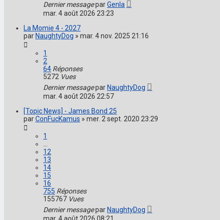
Dernier message
par
Genla
mar. 4 août 2026 23:23
La Momie 4 - 2027
par
NaughtyDog
»
mar. 4 nov. 2025 21:16
1
2
64
Réponses
5272
Vues
Dernier message
par
NaughtyDog
mar. 4 août 2026 22:57
[Topic News] - James Bond 25
par
ConFucKamus
»
mer. 2 sept. 2020 23:29
1
…
12
13
14
15
16
755
Réponses
155767
Vues
Dernier message
par
NaughtyDog
mar. 4 août 2026 08:21