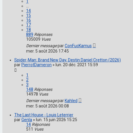
1
…
14
15
16
17
18
889
Réponses
105009
Vues
Dernier message
par
ConFucKamus
mer. 5 août 2026 17:45
Spider-Man: Brand New Day, Destin Daniel Cretton (2026)
par
PierrotDameron
»
lun. 20 déc. 2021 15:59
1
2
3
148
Réponses
14978
Vues
Dernier message
par
Kahled
mer. 5 août 2026 00:08
The Last House - Louis Leterrier
par
Genla
»
lun. 15 juin 2026 15:25
14
Réponses
511
Vues