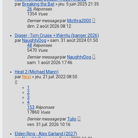
par
Breaking the Bat
»
jeu. 5 juin 2025 21:35
26
Réponses
1354
Vues
Dernier message
par
Mothra2000
dim. 2 août 2026 08:12
Digger -Tom Cruise + Iñárritu (banger 2026)
par
NaughtyDog
»
sam. 31 août 2024 01:50
48
Réponses
5470
Vues
Dernier message
par
NaughtyDog
sam. 1 août 2026 17:46
Heat 2 (Michael Mann)
par
Next
»
jeu. 21 juil. 2022 08:50
1
2
3
4
153
Réponses
17860
Vues
Dernier message
par
Tulio
ven. 31 juil. 2026 10:16
Elden Ring - Alex Garland (2027)