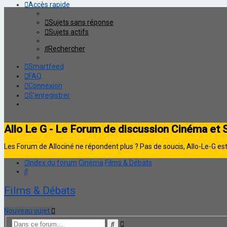
Accès rapide
Sujets sans réponse
Sujets actifs
Rechercher
Smartfeed
FAQ
Connexion
S’enregistrer
Allo Le G - Le Forum de discussion Cinéma et 
Les Forum de Allociné ne répondent plus ? Pas de soucis, Allo-Le-G est 
Index du forum
Cinéma
Films & Débats
Rechercher
Films & Débats
Nouveau sujet
Recherche
Rechercher