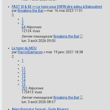
FAST XI & XII => Le topic pour ENFIN dire adieu à Baboulinet
par
Breaking the Bat
»
mar. 16 mai 2023 11:01
1
2
64
Réponses
12124
Vues
Dernier message
par
Breaking the Bat
lun. 3 août 2026 09:00
Le topic du MCU
par
PierrotDameron
»
mar. 19 janv. 2021 18:38
1
…
11
12
13
14
15
701
Réponses
175413
Vues
Dernier message
par
Breaking the Bat
lun. 3 août 2026 08:57
Alien Romulus Sequel - Fede Alvarez