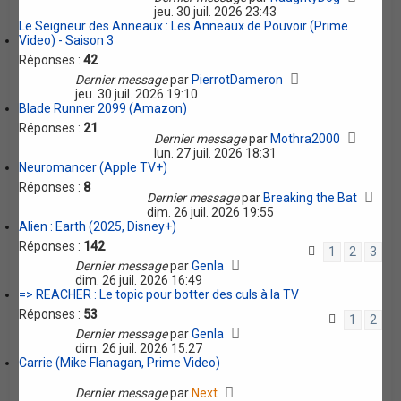
jeu. 30 juil. 2026 23:43
Le Seigneur des Anneaux : Les Anneaux de Pouvoir (Prime
Video) - Saison 3
Réponses :
42
Dernier message
par
PierrotDameron
jeu. 30 juil. 2026 19:10
Blade Runner 2099 (Amazon)
Réponses :
21
Dernier message
par
Mothra2000
lun. 27 juil. 2026 18:31
Neuromancer (Apple TV+)
Réponses :
8
Dernier message
par
Breaking the Bat
dim. 26 juil. 2026 19:55
Alien : Earth (2025, Disney+)
Réponses :
142
1
2
3
Dernier message
par
Genla
dim. 26 juil. 2026 16:49
=> REACHER : Le topic pour botter des culs à la TV
Réponses :
53
1
2
Dernier message
par
Genla
dim. 26 juil. 2026 15:27
Carrie (Mike Flanagan, Prime Video)
Dernier message
par
Next