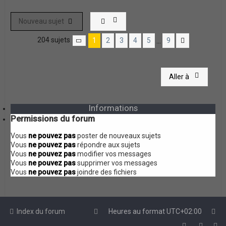
Nouveau sujet
204 sujets
1
2
3
4
5
9
…
Page
1
sur
9
Suivante
Aller à
Informations
Permissions du forum
Vous
ne pouvez pas
poster de nouveaux sujets
Vous
ne pouvez pas
répondre aux sujets
Vous
ne pouvez pas
modifier vos messages
Vous
ne pouvez pas
supprimer vos messages
Vous
ne pouvez pas
joindre des fichiers
Index du forum
Heures au format
UTC+02:00