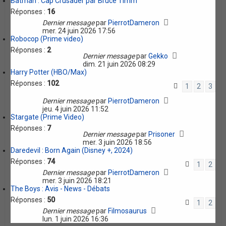
Batman : Cap Crusader par Bruce Timm
Réponses :
16
Dernier message
par
PierrotDameron
mer. 24 juin 2026 17:56
Robocop (Prime video)
Réponses :
2
Dernier message
par
Gekko
dim. 21 juin 2026 08:29
Harry Potter (HBO/Max)
Réponses :
102
1
2
3
Dernier message
par
PierrotDameron
jeu. 4 juin 2026 11:52
Stargate (Prime Video)
Réponses :
7
Dernier message
par
Prisoner
mer. 3 juin 2026 18:56
Daredevil : Born Again (Disney +, 2024)
Réponses :
74
1
2
Dernier message
par
PierrotDameron
mer. 3 juin 2026 18:21
The Boys : Avis - News - Débats
Réponses :
50
1
2
Dernier message
par
Filmosaurus
lun. 1 juin 2026 16:36