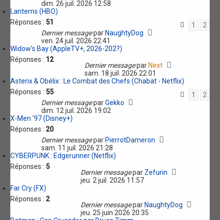
dim. 26 juil. 2026 12:58
Lanterns (HBO)
Réponses :
51
1
2
Dernier message
par
NaughtyDog
ven. 24 juil. 2026 22:41
Widow's Bay (AppleTV+, 2026-202?)
Réponses :
12
Dernier message
par
Next
sam. 18 juil. 2026 22:01
Asterix & Obélix : Le Combat des Chefs (Chabat - Netflix)
Réponses :
55
1
2
Dernier message
par
Gekko
dim. 12 juil. 2026 19:02
X-Men '97 (Disney+)
Réponses :
20
Dernier message
par
PierrotDameron
sam. 11 juil. 2026 21:28
CYBERPUNK : Edgerunner (Netflix)
Réponses :
5
Dernier message
par
Zefurin
jeu. 2 juil. 2026 11:57
Far Cry (FX)
Réponses :
2
Dernier message
par
NaughtyDog
jeu. 25 juin 2026 20:35