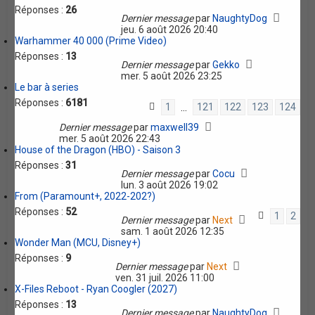
r
Réponses :
26
Dernier message
par
NaughtyDog
jeu. 6 août 2026 20:40
Warhammer 40 000 (Prime Video)
Réponses :
13
Dernier message
par
Gekko
mer. 5 août 2026 23:25
Le bar à series
Réponses :
6181
1
121
122
123
124
…
Dernier message
par
maxwell39
mer. 5 août 2026 22:43
House of the Dragon (HBO) - Saison 3
Réponses :
31
Dernier message
par
Cocu
lun. 3 août 2026 19:02
From (Paramount+, 2022-202?)
Réponses :
52
1
2
Dernier message
par
Next
sam. 1 août 2026 12:35
Wonder Man (MCU, Disney+)
Réponses :
9
Dernier message
par
Next
ven. 31 juil. 2026 11:00
X-Files Reboot - Ryan Coogler (2027)
Réponses :
13
Dernier message
par
NaughtyDog