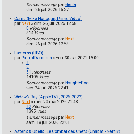
Dernier message
par
Genla
dim. 26 juil. 2026 15:27
Carrie (Mike Flanagan, Prime Video)
par
Next
»
dim. 26 juil. 2026 12:58
0
Réponses
814
Vues
Dernier message
par
Next
dim. 26 juil. 2026 12:58
Lanterns (HBO)
par
PierrotDameron
»
ven. 30 avr. 2021 19:00
1
2
51
Réponses
14105
Vues
Dernier message
par
NaughtyDog
ven. 24 juil. 2026 22:41
Widow's Bay (AppleTV+, 2026-202?)
par
Next
»
mer. 20 mai 2026 21:48
12
Réponses
1395
Vues
Dernier message
par
Next
sam. 18 juil. 2026 22:01
Asterix & Obélix : Le Combat des Chefs (Chabat - Netflix)