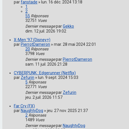
par
fanstade
»
lun. 16 déc. 2024 13:18
1
2
55
Réponses
32751
Vues
Dernier message
par
Gekko
dim. 12 juil. 2026 19:02
X-Men '97 (Disney+)
par
PierrotDameron
»
mar. 28 mai 2024 22:01
20
Réponses
3798
Vues
Dernier message
par
PierrotDameron
sam. 11 juil. 2026 21:28
CYBERPUNK : Edgerunner (Netflix)
par
Zefurin
»
lun. 9 sept. 2024 15:03
5
Réponses
22771
Vues
Dernier message
par
Zefurin
jeu. 2 juil. 2026 11:57
Far Cry (FX)
par
NaughtyDog
»
jeu. 27 nov. 2025 21:37
2
Réponses
1489
Vues
Dernier message
par
NaughtyDog