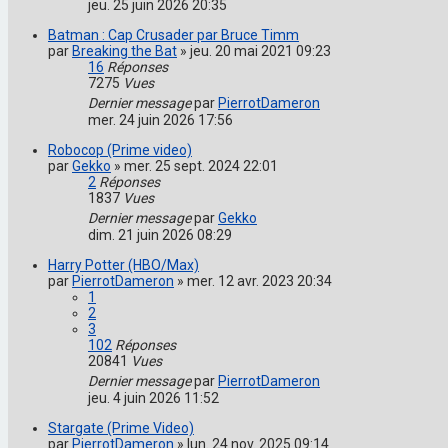
jeu. 25 juin 2026 20:35
Batman : Cap Crusader par Bruce Timm
par
Breaking the Bat
»
jeu. 20 mai 2021 09:23
16
Réponses
7275
Vues
Dernier message
par
PierrotDameron
mer. 24 juin 2026 17:56
Robocop (Prime video)
par
Gekko
»
mer. 25 sept. 2024 22:01
2
Réponses
1837
Vues
Dernier message
par
Gekko
dim. 21 juin 2026 08:29
Harry Potter (HBO/Max)
par
PierrotDameron
»
mer. 12 avr. 2023 20:34
1
2
3
102
Réponses
20841
Vues
Dernier message
par
PierrotDameron
jeu. 4 juin 2026 11:52
Stargate (Prime Video)
par
PierrotDameron
»
lun. 24 nov. 2025 09:14