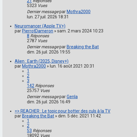
21
Réponses
5323
Vues
Dernier message
par
Mothra2000
lun. 27 juil. 2026 18:31
Neuromancer (Apple TV+)
par
PierrotDameron
»
sam. 2 mars 2024 10:23
8
Réponses
2787
Vues
Dernier message
par
Breaking the Bat
dim. 26 juil. 2026 19:55
Alien : Earth (2025, Disney+)
par
Mothra2000
»
lun. 16 août 2021 20:31
1
2
3
142
Réponses
25757
Vues
Dernier message
par
Genla
dim. 26 juil. 2026 16:49
=> REACHER : Le topic pour botter des culs à la TV
par
Breaking the Bat
»
dim. 5 déc. 2021 11:42
1
2
53
Réponses
18092
Vues