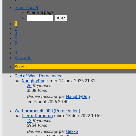
Page
1
sur
9
Aller à la page :
1
2
3
4
5
…
9
Suivante
Sujets
God of War - Prime Video
par
NaughtyDog
»
mer. 14 janv. 2026 21:31
26
Réponses
3508
Vues
Dernier message
par
NaughtyDog
jeu. 6 août 2026 20:40
Warhammer 40 000 (Prime Video)
par
PierrotDameron
»
dim. 18 déc. 2022 10:59
13
Réponses
5954
Vues
Dernier message
par
Gekko