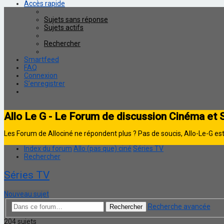
Accès rapide
Sujets sans réponse
Sujets actifs
Rechercher
Smartfeed
FAQ
Connexion
S’enregistrer
Allo Le G - Le Forum de discussion Cinéma et 
Les Forum de Allociné ne répondent plus ? Pas de soucis, Allo-Le-G est 
Index du forum
Allo (pas que) ciné
Séries TV
Rechercher
Séries TV
Nouveau sujet
Recherche avancée
Rechercher
204 sujets