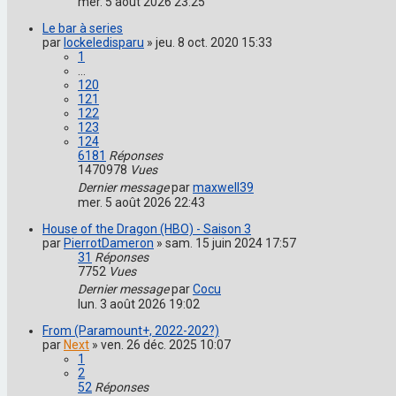
mer. 5 août 2026 23:25
Le bar à series
par
lockeledisparu
»
jeu. 8 oct. 2020 15:33
1
…
120
121
122
123
124
6181
Réponses
1470978
Vues
Dernier message
par
maxwell39
mer. 5 août 2026 22:43
House of the Dragon (HBO) - Saison 3
par
PierrotDameron
»
sam. 15 juin 2024 17:57
31
Réponses
7752
Vues
Dernier message
par
Cocu
lun. 3 août 2026 19:02
From (Paramount+, 2022-202?)
par
Next
»
ven. 26 déc. 2025 10:07
1
2
52
Réponses