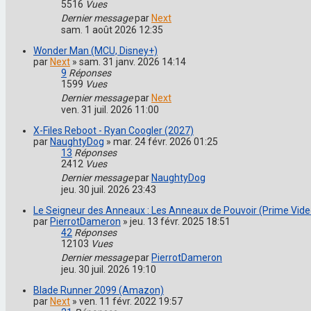
5516
Vues
Dernier message
par
Next
sam. 1 août 2026 12:35
Wonder Man (MCU, Disney+)
par
Next
»
sam. 31 janv. 2026 14:14
9
Réponses
1599
Vues
Dernier message
par
Next
ven. 31 juil. 2026 11:00
X-Files Reboot - Ryan Coogler (2027)
par
NaughtyDog
»
mar. 24 févr. 2026 01:25
13
Réponses
2412
Vues
Dernier message
par
NaughtyDog
jeu. 30 juil. 2026 23:43
Le Seigneur des Anneaux : Les Anneaux de Pouvoir (Prime Video
par
PierrotDameron
»
jeu. 13 févr. 2025 18:51
42
Réponses
12103
Vues
Dernier message
par
PierrotDameron
jeu. 30 juil. 2026 19:10
Blade Runner 2099 (Amazon)
par
Next
»
ven. 11 févr. 2022 19:57