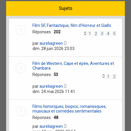
h
c
c
Sujets
h
h
e
e
e
r
a
r
v
Film SF, Fantastique, film d'Horreur et Giallo
a
Réponses :
202
n
1
2
3
4
5
c
é
par
aureliagreen
e
dim. 28 juin 2026 23:03
Film de Western, Cape et épée, Aventures et
Chanbara
Réponses :
53
1
2
par
aureliagreen
dim. 24 mai 2026 11:41
Films historiques, biopics, romanesques,
musicaux et comédies sentimentales
Réponses :
48
par
aureliagreen