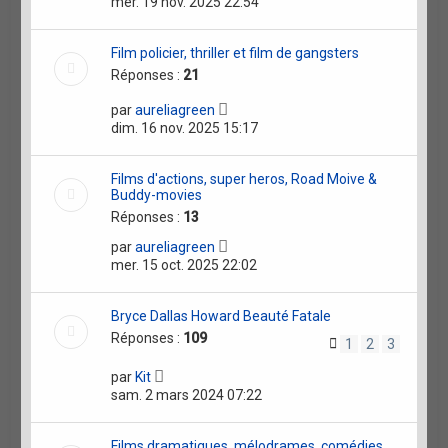
mer. 19 nov. 2025 22:54
Film policier, thriller et film de gangsters
Réponses :
21
par
aureliagreen
dim. 16 nov. 2025 15:17
Films d'actions, super heros, Road Moive &
Buddy-movies
Réponses :
13
par
aureliagreen
mer. 15 oct. 2025 22:02
Bryce Dallas Howard Beauté Fatale
Réponses :
109
1
2
3
par
Kit
sam. 2 mars 2024 07:22
Films dramatiques, mélodrames, comédies