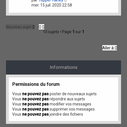
par
Topper Harley
mer. 15 juil. 2020 22:58
Nouveau sujet
10 sujets • Page
1
sur
1
Aller à
Informations
Permissions du forum
Vous
ne pouvez pas
poster de nouveaux sujets
Vous
ne pouvez pas
répondre aux sujets
Vous
ne pouvez pas
modifier vos messages
Vous
ne pouvez pas
supprimer vos messages
Vous
ne pouvez pas
joindre des fichiers