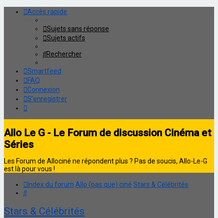
Accès rapide
Sujets sans réponse
Sujets actifs
Rechercher
Smartfeed
FAQ
Connexion
S’enregistrer
Allo Le G - Le Forum de discussion Cinéma et
Séries
Les Forum de Allociné ne répondent plus ? Pas de soucis, Allo-Le-G
est là pour vous !
Index du forum
Allo (pas que) ciné
Stars & Célébrités
Rechercher
Stars & Célébrités