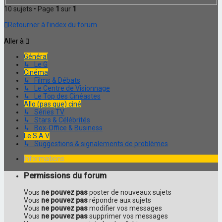
10 sujets • Page
1
sur
1
Retourner à l’index du forum
Aller à
Général
↳ Le G
Cinéma
↳ Films & Débats
↳ Le Centre de Visionnage
↳ Le Top des Cinéastes
Allo (pas que) ciné
↳ Séries TV
↳ Stars & Célébrités
↳ Box-Office & Business
Le S.A.V
↳ Suggestions & signalements de problèmes
Informations
Permissions du forum
Vous
ne pouvez pas
poster de nouveaux sujets
Vous
ne pouvez pas
répondre aux sujets
Vous
ne pouvez pas
modifier vos messages
Vous
ne pouvez pas
supprimer vos messages