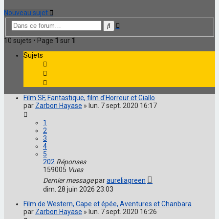
Nouveau sujet
Recherche
Rechercher
avancée
10 sujets • Page
1
sur
1
Sujets
Film SF, Fantastique, film d'Horreur et Giallo
par
Zarbon Hayase
»
lun. 7 sept. 2020 16:17
1
2
3
4
5
202
Réponses
159005
Vues
Dernier message
par
aureliagreen
dim. 28 juin 2026 23:03
Film de Western, Cape et épée, Aventures et Chanbara
par
Zarbon Hayase
»
lun. 7 sept. 2020 16:26