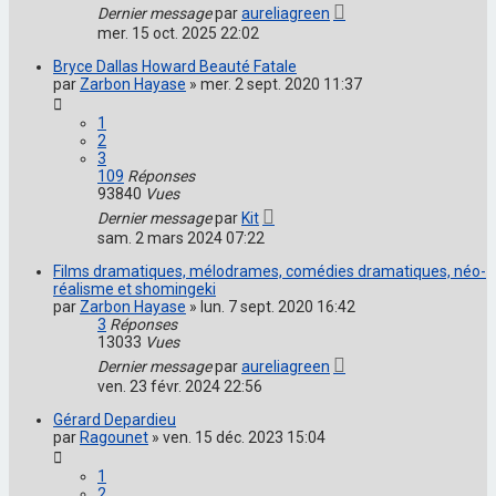
Dernier message
par
aureliagreen
mer. 15 oct. 2025 22:02
Bryce Dallas Howard Beauté Fatale
par
Zarbon Hayase
»
mer. 2 sept. 2020 11:37
1
2
3
109
Réponses
93840
Vues
Dernier message
par
Kit
sam. 2 mars 2024 07:22
Films dramatiques, mélodrames, comédies dramatiques, néo-
réalisme et shomingeki
par
Zarbon Hayase
»
lun. 7 sept. 2020 16:42
3
Réponses
13033
Vues
Dernier message
par
aureliagreen
ven. 23 févr. 2024 22:56
Gérard Depardieu
par
Ragounet
»
ven. 15 déc. 2023 15:04
1
2