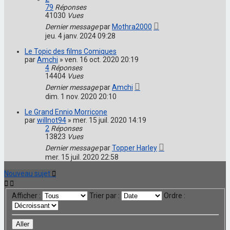
79
Réponses
41030
Vues
Dernier message
par
Mothra2000
jeu. 4 janv. 2024 09:28
Le Topic des films Comiques
par
Amchi
»
ven. 16 oct. 2020 20:19
4
Réponses
14404
Vues
Dernier message
par
Amchi
dim. 1 nov. 2020 20:10
Le Grand Ennio Morricone
par
willnot94
»
mer. 15 juil. 2020 14:19
2
Réponses
13823
Vues
Dernier message
par
Topper Harley
mer. 15 juil. 2020 22:58
Nouveau sujet
Afficher :
Trier par :
Ordre :