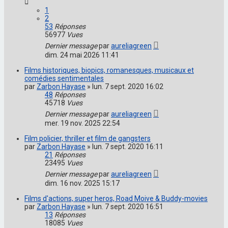
1
2
53
Réponses
56977
Vues
Dernier message
par
aureliagreen
dim. 24 mai 2026 11:41
Films historiques, biopics, romanesques, musicaux et
comédies sentimentales
par
Zarbon Hayase
»
lun. 7 sept. 2020 16:02
48
Réponses
45718
Vues
Dernier message
par
aureliagreen
mer. 19 nov. 2025 22:54
Film policier, thriller et film de gangsters
par
Zarbon Hayase
»
lun. 7 sept. 2020 16:11
21
Réponses
23495
Vues
Dernier message
par
aureliagreen
dim. 16 nov. 2025 15:17
Films d'actions, super heros, Road Moive & Buddy-movies
par
Zarbon Hayase
»
lun. 7 sept. 2020 16:51
13
Réponses
18085
Vues