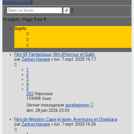
Nouveau sujet
Recherche
Rechercher
avancée
10 sujets • Page
1
sur
1
Sujets
Film SF, Fantastique, film d'Horreur et Giallo
par
Zarbon Hayase
»
lun. 7 sept. 2020 16:17
1
2
3
4
5
202
Réponses
159408
Vues
Dernier message
par
aureliagreen
dim. 28 juin 2026 23:03
Film de Western, Cape et épée, Aventures et Chanbara
par
Zarbon Hayase
»
lun. 7 sept. 2020 16:26