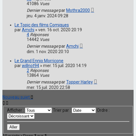
41086
Vues
Dernier message
par
Mothra2000
jeu. 4 janv. 2024 09:28
Le Topic des films Comiques
par
Amchi
»
ven. 16 oct. 2020 20:19
4
Réponses
14442
Vues
Dernier message
par
Amchi
dim. 1 nov. 2020 20:10
Le Grand Ennio Morricone
par
willnot94
»
mer. 15 juil. 2020 14:19
2
Réponses
13864
Vues
Dernier message
par
Topper Harley
mer. 15 juil. 2020 22:58
Nouveau sujet
Afficher :
Trier par :
Ordre :