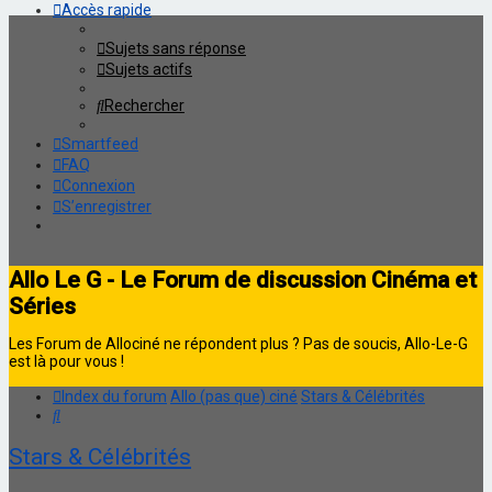
Accès rapide
Sujets sans réponse
Sujets actifs
Rechercher
Smartfeed
FAQ
Connexion
S’enregistrer
Allo Le G - Le Forum de discussion Cinéma et
Séries
Les Forum de Allociné ne répondent plus ? Pas de soucis, Allo-Le-G
est là pour vous !
Index du forum
Allo (pas que) ciné
Stars & Célébrités
Rechercher
Stars & Célébrités