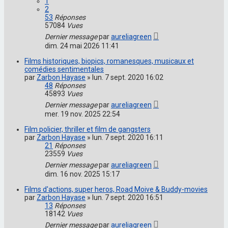
1
2
53
Réponses
57084
Vues
Dernier message
par
aureliagreen
dim. 24 mai 2026 11:41
Films historiques, biopics, romanesques, musicaux et
comédies sentimentales
par
Zarbon Hayase
»
lun. 7 sept. 2020 16:02
48
Réponses
45893
Vues
Dernier message
par
aureliagreen
mer. 19 nov. 2025 22:54
Film policier, thriller et film de gangsters
par
Zarbon Hayase
»
lun. 7 sept. 2020 16:11
21
Réponses
23559
Vues
Dernier message
par
aureliagreen
dim. 16 nov. 2025 15:17
Films d'actions, super heros, Road Moive & Buddy-movies
par
Zarbon Hayase
»
lun. 7 sept. 2020 16:51
13
Réponses
18142
Vues
Dernier message
par
aureliagreen