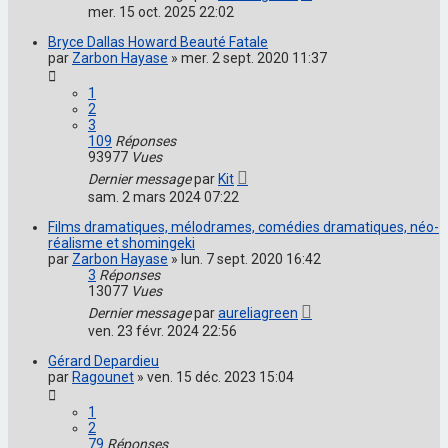
mer. 15 oct. 2025 22:02
Bryce Dallas Howard Beauté Fatale
par
Zarbon Hayase
»
mer. 2 sept. 2020 11:37
1
2
3
109
Réponses
93977
Vues
Dernier message
par
Kit
sam. 2 mars 2024 07:22
Films dramatiques, mélodrames, comédies dramatiques, néo-
réalisme et shomingeki
par
Zarbon Hayase
»
lun. 7 sept. 2020 16:42
3
Réponses
13077
Vues
Dernier message
par
aureliagreen
ven. 23 févr. 2024 22:56
Gérard Depardieu
par
Ragounet
»
ven. 15 déc. 2023 15:04
1
2
79
Réponses