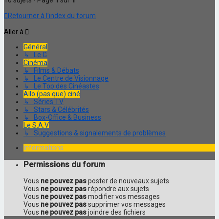
10 sujets • Page
1
sur
1
Retourner à l’index du forum
Aller à
Général
↳ Le G
Cinéma
↳ Films & Débats
↳ Le Centre de Visionnage
↳ Le Top des Cinéastes
Allo (pas que) ciné
↳ Séries TV
↳ Stars & Célébrités
↳ Box-Office & Business
Le S.A.V
↳ Suggestions & signalements de problèmes
Informations
Permissions du forum
Vous
ne pouvez pas
poster de nouveaux sujets
Vous
ne pouvez pas
répondre aux sujets
Vous
ne pouvez pas
modifier vos messages
Vous
ne pouvez pas
supprimer vos messages
Vous
ne pouvez pas
joindre des fichiers