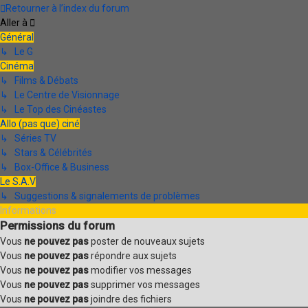
Retourner à l’index du forum
Aller à
Général
↳ Le G
Cinéma
↳ Films & Débats
↳ Le Centre de Visionnage
↳ Le Top des Cinéastes
Allo (pas que) ciné
↳ Séries TV
↳ Stars & Célébrités
↳ Box-Office & Business
Le S.A.V
↳ Suggestions & signalements de problèmes
Informations
Permissions du forum
Vous
ne pouvez pas
poster de nouveaux sujets
Vous
ne pouvez pas
répondre aux sujets
Vous
ne pouvez pas
modifier vos messages
Vous
ne pouvez pas
supprimer vos messages
Vous
ne pouvez pas
joindre des fichiers