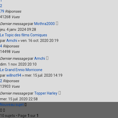
1
2
79
Réponses
41268
Vues
Dernier message
par
Mothra2000
jeu. 4 janv. 2024 09:28
Le Topic des films Comiques
par
Amchi
»
ven. 16 oct. 2020 20:19
4
Réponses
14498
Vues
Dernier message
par
Amchi
dim. 1 nov. 2020 20:10
Le Grand Ennio Morricone
par
willnot94
»
mer. 15 juil. 2020 14:19
2
Réponses
13903
Vues
Dernier message
par
Topper Harley
mer. 15 juil. 2020 22:58
Nouveau sujet
10 sujets • Page
1
sur
1