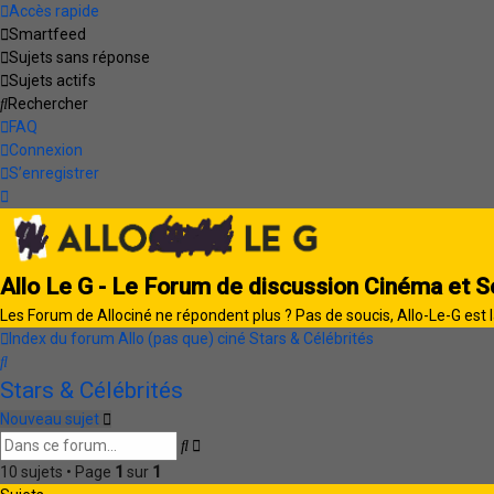
Accès rapide
Smartfeed
Sujets sans réponse
Sujets actifs
Rechercher
FAQ
Connexion
S’enregistrer
Allo Le G - Le Forum de discussion Cinéma et S
Les Forum de Allociné ne répondent plus ? Pas de soucis, Allo-Le-G est l
Index du forum
Allo (pas que) ciné
Stars & Célébrités
Rechercher
Stars & Célébrités
Nouveau sujet
Recherche
Rechercher
avancée
10 sujets • Page
1
sur
1