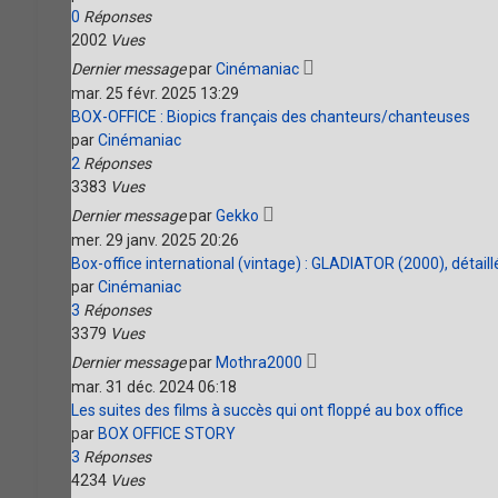
0
Réponses
2002
Vues
Dernier message
par
Cinémaniac
mar. 25 févr. 2025 13:29
BOX-OFFICE : Biopics français des chanteurs/chanteuses
par
Cinémaniac
2
Réponses
3383
Vues
Dernier message
par
Gekko
mer. 29 janv. 2025 20:26
Box-office international (vintage) : GLADIATOR (2000), détaill
par
Cinémaniac
3
Réponses
3379
Vues
Dernier message
par
Mothra2000
mar. 31 déc. 2024 06:18
Les suites des films à succès qui ont floppé au box office
par
BOX OFFICE STORY
3
Réponses
4234
Vues