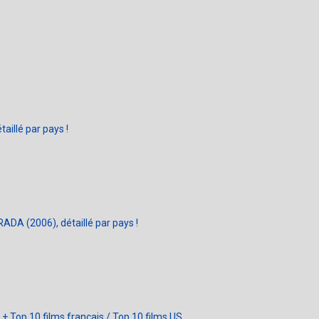
aillé par pays !
RADA (2006), détaillé par pays !
 Top 10 films français / Top 10 films US