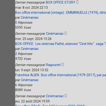
Dernier message
par
BOX OFFICE STORY
mar. 8 oct. 2024 22:13
Box-office international (vintage) : EMMANUELLE (1974), détai
par
Cinémaniac
0
Réponses
5595
Vues
Dernier message
par
Cinémaniac
mer. 25 sept. 2024 15:26
BOX-OFFICE : Les cinémas Pathé, séances "Ciné Hits" : saga 
par
Cinémaniac
2
Réponses
4732
Vues
Dernier message
par
Ragounet
lun. 9 sept. 2024 13:32
Franchise ALIEN : Box-office international (1979-2017), par p
par
Cinémaniac
6
Réponses
8089
Vues
Dernier message
par
Cinémaniac
jeu. 22 août 2024 19:59