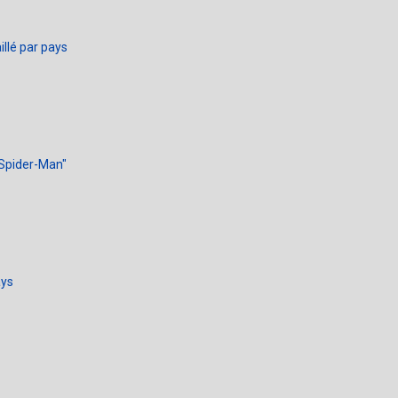
llé par pays
"Spider-Man"
ays