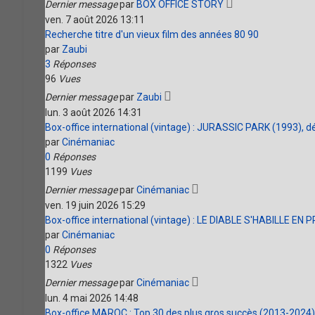
Dernier message
par
BOX OFFICE STORY
ven. 7 août 2026 13:11
Recherche titre d'un vieux film des années 80 90
par
Zaubi
3
Réponses
96
Vues
Dernier message
par
Zaubi
lun. 3 août 2026 14:31
Box-office international (vintage) : JURASSIC PARK (1993), dét
par
Cinémaniac
0
Réponses
1199
Vues
Dernier message
par
Cinémaniac
ven. 19 juin 2026 15:29
Box-office international (vintage) : LE DIABLE S'HABILLE EN P
par
Cinémaniac
0
Réponses
1322
Vues
Dernier message
par
Cinémaniac
lun. 4 mai 2026 14:48
Box-office MAROC : Top 30 des plus gros succès (2013-2024) +