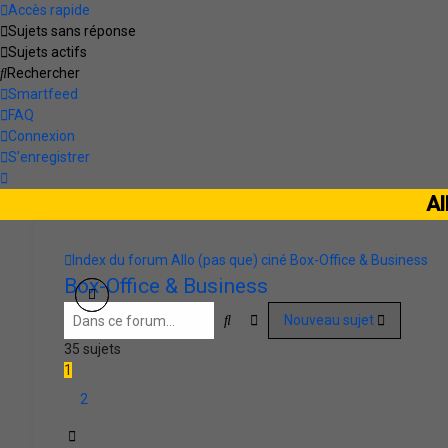
Accès rapide
Sujets sans réponse
Sujets actifs
Rechercher
Smartfeed
FAQ
Connexion
S’enregistrer
Al
Index du forum
Allo (pas que) ciné
Box-Office & Business
Box-Office & Business
Rechercher
Recherche avancée
Nouveau sujet
35 sujets
1
2
Suivante