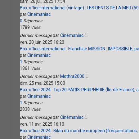
sam. 26 juil. 2025 17:54
Box-office international (vintage) : LES DENTS DE LA MER (50
par
Cinémaniac
0
Réponses
1789
Vues
Dernier message
par
Cinémaniac
ven. 20 juin 2025 16:20
Box-office international : Franchise MISSION : IMPOSSIBLE, p
par
Cinémaniac
1
Réponses
1861
Vues
Dernier message
par
Mothra2000
dim. 25 mai 2025 15:00
Box-office 2024 : Top 20 PARIS-PERIPHERIE (Île-de-France), 
par
Cinémaniac
1
Réponses
2838
Vues
Dernier message
par
Cinémaniac
ven. 11 avr. 2025 16:10
Box-office 2024 : Bilan du marché européen (fréquentations,
par
Cinémaniac