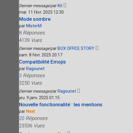
Dernier message
par
Kit
mar. 11 févr. 2025 12:30
Mode sombre
par
MisterM
8
Réponses
4139
Vues
Dernier message
par
BOX OFFICE STORY
sam. 8 févr. 2025 20:17
Compatibilité Emojis
par
Ragounet
3
Réponses
3250
Vues
Dernier message
par
Ragounet
jeu. 9 janv. 2025 01:15
Nouvelle fonctionnalité : les mentions
par
Next
20
Réponses
23536
Vues