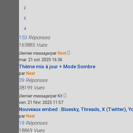
2
3
4
153
Réponses
163885
Vues
Dernier message
par
Next
mar. 21 oct. 2025 16:36
Thème mis à jour + Mode Sombre
par
Next
39
Réponses
38199
Vues
Dernier message
par
Kit
ven. 21 févr. 2025 11:57
Nouveaux embed : Bluesky, Threads, X (Twitter), Yo
par
Next
19
Réponses
18869
Vues