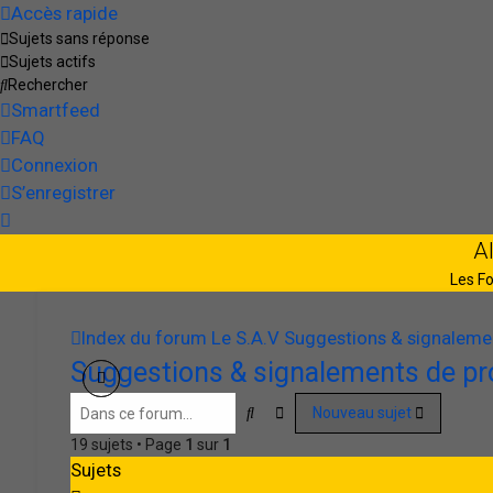
Accès rapide
Sujets sans réponse
Sujets actifs
Rechercher
Smartfeed
FAQ
Connexion
S’enregistrer
A
Les Fo
Index du forum
Le S.A.V
Suggestions & signaleme
Suggestions & signalements de p
Rechercher
Recherche avancée
Nouveau sujet
19 sujets • Page
1
sur
1
Sujets