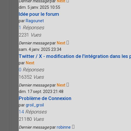
Dernier message
par
Next
dim. 5 janv. 2025 10:55
Idée pour le forum
par
Ragounet
1
Réponses
2231
Vues
Dernier message
par
Next
sam. 4 janv. 2025 23:34
Twitter / X - modification de l'intégration dans les
par
Next
0
Réponses
16352
Vues
Dernier message
par
Next
dim. 17 sept. 2023 21:48
Problème de Connexion
par
groil_groil
14
Réponses
21180
Vues
Dernier message
par
robinne