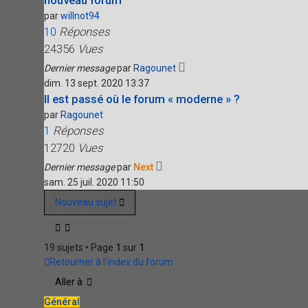
nouveau forum
par
willnot94
10
Réponses
24356
Vues
Dernier message
par
Ragounet
dim. 13 sept. 2020 13:37
Il est passé où le forum « moderne » ?
par
Ragounet
1
Réponses
12720
Vues
Dernier message
par
Next
sam. 25 juil. 2020 11:50
Nouveau sujet
19 sujets • Page
1
sur
1
Retourner à l’index du forum
Aller à
Général