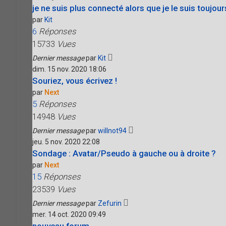
je ne suis plus connecté alors que je le suis toujour
par
Kit
6
Réponses
15733
Vues
Dernier message
par
Kit
dim. 15 nov. 2020 18:06
Souriez, vous écrivez !
par
Next
5
Réponses
14948
Vues
Dernier message
par
willnot94
jeu. 5 nov. 2020 22:08
Sondage : Avatar/Pseudo à gauche ou à droite ?
par
Next
15
Réponses
23539
Vues
Dernier message
par
Zefurin
mer. 14 oct. 2020 09:49