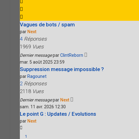
Vagues de bots / spam
par
Next
4
Réponses
1969
Vues
Dernier message
par
ClintReborn
mar. 5 août 2025 23:59
Suppression message impossible ?
par
Ragounet
2
Réponses
2118
Vues
Dernier message
par
Next
sam. 11 avr. 2026 12:30
Le point G : Updates / Evolutions
par
Next
1