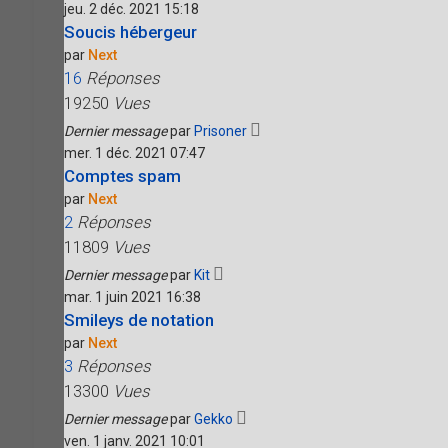
jeu. 2 déc. 2021 15:18
Soucis hébergeur
par
Next
16
Réponses
19250
Vues
Dernier message
par
Prisoner
mer. 1 déc. 2021 07:47
Comptes spam
par
Next
2
Réponses
11809
Vues
Dernier message
par
Kit
mar. 1 juin 2021 16:38
Smileys de notation
par
Next
3
Réponses
13300
Vues
Dernier message
par
Gekko
ven. 1 janv. 2021 10:01