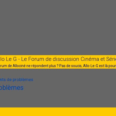
llo Le G - Le Forum de discussion Cinéma et Séri
rum de Allociné ne répondent plus ? Pas de soucis, Allo-Le-G est là pour
nts de problèmes
roblèmes