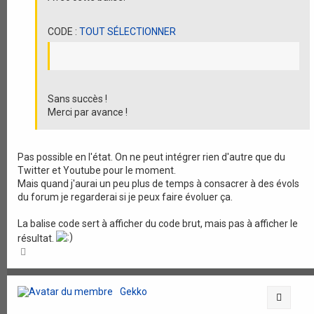
CODE :
TOUT SÉLECTIONNER
Sans succès !
Merci par avance !
Pas possible en l'état. On ne peut intégrer rien d'autre que du
Twitter et Youtube pour le moment.
Mais quand j'aurai un peu plus de temps à consacrer à des évols
du forum je regarderai si je peux faire évoluer ça.
La balise code sert à afficher du code brut, mais pas à afficher le
résultat.
H
a
u
t
Gekko
Citati