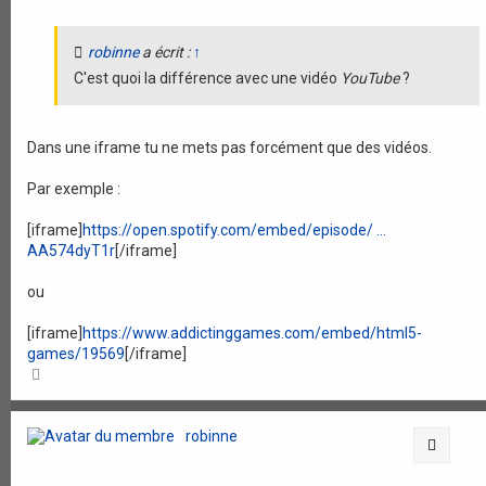
robinne
a écrit :
↑
C'est quoi la différence avec une vidéo
YouTube
?
Dans une iframe tu ne mets pas forcément que des vidéos.
Par exemple :
[iframe]
https://open.spotify.com/embed/episode/ ...
AA574dyT1r
[/iframe]
ou
[iframe]
https://www.addictinggames.com/embed/html5-
games/19569
[/iframe]
H
a
u
t
robinne
Citati