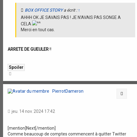
BOX OFFICE STORY
a écrit :
↑
AHHH OK JE SAVAIS PAS ! JE N'AVAIS PAS SONGE A
CELA
Merci en tout cas.
ARRETE DE GUEULER
!!
H
a
u
t
PierrotDameron
Citati
jeu. 14 nov. 2024 17:42
[mention]Next[/mention]
Comme beaucoup de comptes commencent à quitter Twitter