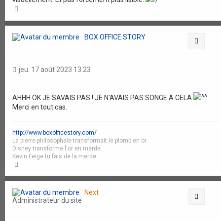
H
a
u
t
BOX OFFICE STORY
Citati
jeu. 17 août 2023 13:23
AHHH OK JE SAVAIS PAS ! JE N'AVAIS PAS SONGE A CELA
Merci en tout cas.
http://www.boxofficestory.com/
La pierre philosophale transformait le plomb en or.
Disney transforme l'or en merde.
Kevin Feige tu fais de la merde.
H
a
u
t
Next
Citati
Administrateur du site