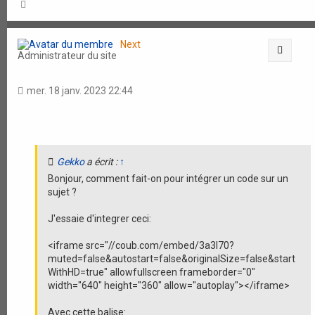
H
a
u
t
Next
Citati
Administrateur du site
mer. 18 janv. 2023 22:44
Gekko
a écrit :
↑
Bonjour, comment fait-on pour intégrer un code sur un
sujet ?
J'essaie d'integrer ceci:
<iframe src="//coub.com/embed/3a3l70?
muted=false&autostart=false&originalSize=false&start
WithHD=true" allowfullscreen frameborder="0"
width="640" height="360" allow="autoplay"></iframe>
Avec cette balise: