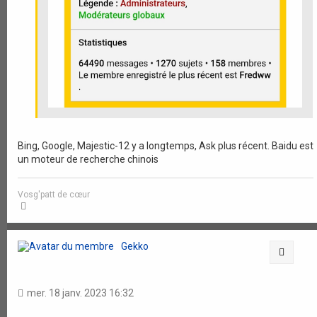
Bing, Google, Majestic-12 y a longtemps, Ask plus récent. Baidu est
un moteur de recherche chinois
Vosg'patt de cœur
H
a
u
t
Gekko
Citati
mer. 18 janv. 2023 16:32