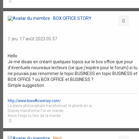
H
a
u
t
BOX OFFICE STORY
Citati
jeu. 17 août 2023 05:37
Hello
Je me disais en créant quelques topics sur le box office que pour
d'éventuels nouveaux lecteurs (ce que j'espère pour le forum) si tu
ne pouvais pas renommer le topic BUSINESS en topic BUSINESS et
BOX OFFICE ? où BOX OFFICE et BUSINESS ?
Simple suggestion.
http://www.boxofficestory.com/
La pierre philosophale transformait le plomb en or.
Disney transforme l'or en merde.
Kevin Feige tu fais de la merde.
H
a
u
t
Next