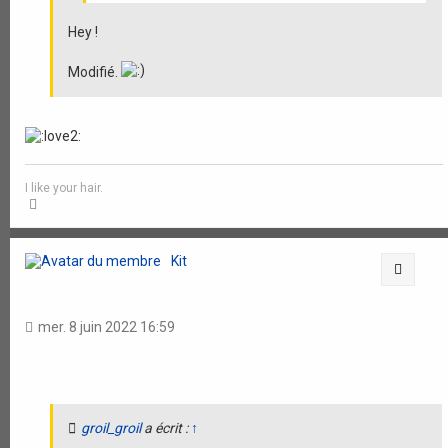
Hey !
Modifié.
I like your hair.
H
a
u
t
Kit
Citati
mer. 8 juin 2022 16:59
groil_groil
a écrit :
↑