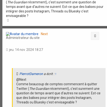
(
The Guardian
récemment), c'est surement une question de
temps avant que d'autres ne suivent. Est-ce que des balises pour
intégrer des posts Instagram, Threads ou Bluesky c'est
envisageable ?
H
a
u
t
Next
Citati
Administrateur du site
jeu. 14 nov. 2024 18:27
PierrotDameron
a écrit :
↑
@Next
Comme beaucoup de comptes commencent à quitter
Twitter (
The Guardian
récemment), c'est surement une
question de temps avant que d'autres ne suivent. Est-ce
que des balises pour intégrer des posts Instagram,
Threads ou Bluesky c'est envisageable ?