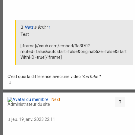
Next
a écrit :
↑
Test
[iframe]//coub.com/embed/3a3l70?
muted=false&autostart=false&originalSize=false&start
WithHD=true[/iframe]
C'est quoi la différence avec une vidéo
YouTube
?
H
a
u
t
Next
Citati
Administrateur du site
jeu. 19 janv. 2023 22:11