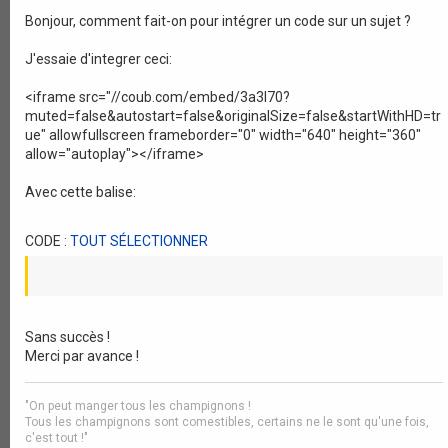
Bonjour, comment fait-on pour intégrer un code sur un sujet ?
J'essaie d'integrer ceci:
<iframe src="//coub.com/embed/3a3l70?
muted=false&autostart=false&originalSize=false&startWithHD=tr
ue" allowfullscreen frameborder="0" width="640" height="360"
allow="autoplay"></iframe>
Avec cette balise:
CODE :
TOUT SÉLECTIONNER
Sans succès !
Merci par avance !
"On peut manger tous les champignons !
Tous les champignons sont comestibles, certains ne le sont qu'une fois,
c'est tout !"