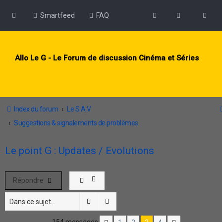
Smartfeed
FAQ
Allo Le G - Le Forum de discussion Cinéma et Séries
Index du forum
Le S.A.V
Suggestions & signalements de problèmes
Le point G : Updates / Evolutions
Répondre
Rechercher
Recherche avancée