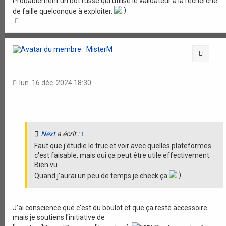
Probablement un bot russe qui utilise le validateur à la recherche
de faille quelconque à exploiter.
H
a
u
t
MisterM
Citati
lun. 16 déc. 2024 18:30
Next
a écrit :
↑
Faut que j'étudie le truc et voir avec quelles plateformes
c'est faisable, mais oui ça peut être utile effectivement.
Bien vu.
Quand j'aurai un peu de temps je check ça
J'ai conscience que c'est du boulot et que ça reste accessoire
mais je soutiens l'initiative de