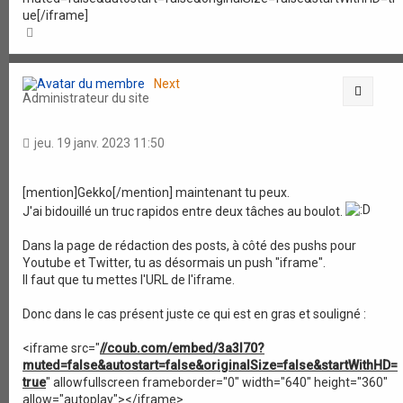
ue[/iframe]
H
a
u
t
Next
Citati
Administrateur du site
jeu. 19 janv. 2023 11:50
[mention]Gekko[/mention] maintenant tu peux.
J'ai bidouillé un truc rapidos entre deux tâches au boulot.
Dans la page de rédaction des posts, à côté des pushs pour
Youtube et Twitter, tu as désormais un push "iframe".
Il faut que tu mettes l'URL de l'iframe.
Donc dans le cas présent juste ce qui est en gras et souligné :
<iframe src="
//coub.com/embed/3a3l70?
muted=false&autostart=false&originalSize=false&startWithHD=
true
" allowfullscreen frameborder="0" width="640" height="360"
allow="autoplay"></iframe>