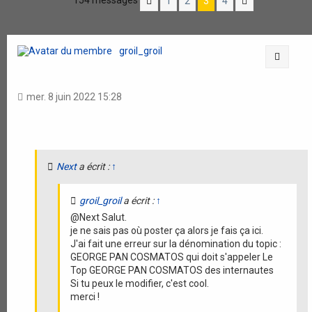
154 messages
1
2
3
4
Précédente
Suivante
groil_groil
Citati
mer. 8 juin 2022 15:28
Next
a écrit :
↑
groil_groil
a écrit :
↑
@Next Salut.
je ne sais pas où poster ça alors je fais ça ici.
J'ai fait une erreur sur la dénomination du topic :
GEORGE PAN COSMATOS qui doit s'appeler Le
Top GEORGE PAN COSMATOS des internautes
Si tu peux le modifier, c'est cool.
merci !