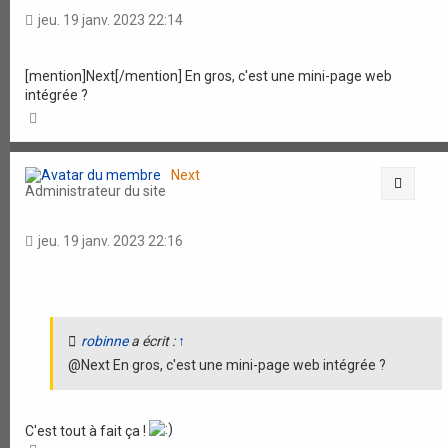
jeu. 19 janv. 2023 22:14
[mention]Next[/mention] En gros, c'est une mini-page web
intégrée ?
H
a
u
t
Next
Citati
Administrateur du site
jeu. 19 janv. 2023 22:16
robinne
a écrit :
↑
@Next En gros, c'est une mini-page web intégrée ?
C'est tout à fait ça !