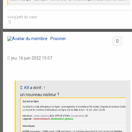
Vosg'patt de cœur
H
a
u
t
Prisoner
Citati
jeu. 16 juin 2022 15:07
Kit
a écrit :
↑
un nouveau visiteur ?