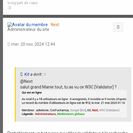
Vosg'patt de cœur
H
a
u
t
Next
Citati
Administrateur du site
mer. 20 nov. 2024 12:44
Kit
a écrit :
↑
@Next
salut grand Manie tout, tu as vu ce W3C [Validator] ?