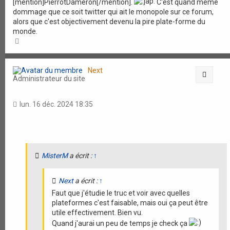
[mention]PierrotDameron[/mention].
C'est quand même
dommage que ce soit twitter qui ait le monopole sur ce forum,
alors que c'est objectivement devenu la pire plate-forme du
monde.
H
a
u
t
Next
Citati
Administrateur du site
lun. 16 déc. 2024 18:35
MisterM
a écrit :
↑
Next
a écrit :
↑
Faut que j'étudie le truc et voir avec quelles
plateformes c'est faisable, mais oui ça peut être
utile effectivement. Bien vu.
Quand j'aurai un peu de temps je check ça