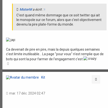
MisterM
a écrit :
↑
C'est quand même dommage que ce soit twitter qui ait
le monopole sur ce forum, alors que c'est objectivement
devenu la pire plate-forme du monde.
Ca devenait de pire en pire, mais la depuis quelques semaines
c'est limite inutilisable... La page "pour vous" n'est remplie que de
bots qui sont la pour farmer de l'engagement c'est
H
a
u
t
Kit
Citati
mar. 17 déc. 2024 02:47