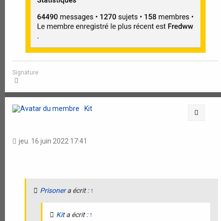
Signature
H
a
u
t
Kit
Citati
jeu. 16 juin 2022 17:41
Prisoner
a écrit :
↑
Kit
a écrit :
↑