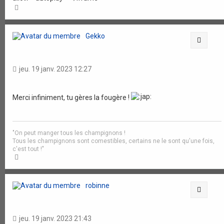
H
a
u
t
Gekko
Citati
jeu. 19 janv. 2023 12:27
Merci infiniment, tu gères la fougère !
"On peut manger tous les champignons !
Tous les champignons sont comestibles, certains ne le sont qu'une fois,
c'est tout !"
H
a
u
t
robinne
Citati
jeu. 19 janv. 2023 21:43