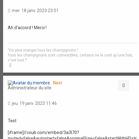
mer. 18 janv. 2023 23:01
Ah d'accord ! Merci !
"On peut manger tous les champignons !
Tous les champignons sont comestibles, certains ne le sont qu'une fois,
c'est tout !"
H
a
u
t
Next
Citati
Administrateur du site
jeu. 19 janv. 2023 11:46
Test
[iframe]//coub.com/embed/3a3l70?
muted=false&autostart=false&originalSize=false&startWithHD=tr