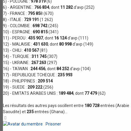
5) - POLOGNE :
978 319
(6)
6) - ARGENTINE :
766 834
, dont
11 282
d'avp (252)
7) - FRANCE :
795 85
8 (670)
8) - ITALIE :
729 191
(1 262)
9) - COLOMBIE :
698 742
(245)
10) - ESPAGNE :
690 815
(341)
11) - PEROU :
435 907
, dont
16 124
d'avp (111)
12) - MALAISIE :
431 630
, dont
80 998
d'avp (149)
13) - CHILI :
410 567
(81)
14) - TURQUIE :
311 745
(307)
15) - UKRAINE :
267 263
(297)
16) - TAÏWAN :
244 456
, dont
84 252
d'avp (104)
17) - REPUBLIQUE TCHEQUE :
235 993
18) - PHILIPPINES :
209 514
19) - SUEDE :
209 222
(256)
20) - EMITATS ARABES UNIS :
189 484
, dont
77 479
(62)
Les résultats des autres pays oscillent entre
180 728
entrées (Arabie
Saoudite) et
235
entrées (Ghana)...
Haut
Prisoner