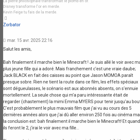
La pierre philosophale transformait le plomb en or.
Disney transforme l'or en merde.
Kevin Feige tu fais de la merde.
Haut
Zorbator
mar. 15 avr. 2025 22:16
Salut les amis,
Bah finalement il marche bien le Minecraft ! Je suis allé le voir avec m
plus jeune fille qui a adoré. Mais franchement c'est une vraie daube;
Jack BLACK en fait des caisses au point que Jason MOMOA paraît
presque sobre. Rien ne tient la route dans ce film, les effets spéciaux
sont dégueulasses, le scénario est aux abonnés absents, on s'ennuie
mortellement. La seule chose qui m'a paru intéressante était de
regarder (chastement) la mimi Emma MYERS pour tenir jusqu'au bout
C'est probablement le plus mauvais film que j'ai vu au cours des 5
dernières années alors que j'ai dû aller environ 250 fois au cinéma ma
la conclusion est: bah finalement il marche bien le Minecraft! Et quand
ils feront le 2, j'irai le voir avec ma fille...