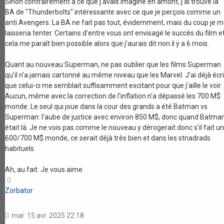
Sinon contrairement à ce que j'avais imaginé en amont, j'ai trouvé la
BA de "Thunderbolts" intéressante avec ce que je perçois comme un
anti Avengers. La BA ne fait pas tout, évidemment, mais du coup je 
laisseria tenter. Certains d'entre vous ont envisagé le succès du film e
cela me paraît bien possible alors que j'aurais dit non il y a 6 mois.
Quant au nouveau Superman, ne pas oublier que les films Superman
qu'il n'a jamais cartonné au même niveau que les Marvel. J'ai déjà écri
que celui-ci me semblait suffisamment excitant pour que j'aille le voir.
Aucun, même avec la correction de l'inflation n'a dépassé les 700 M$
monde. Le seul qui joue dans la cour des grands a été Batman vs
Superman: l'aube de justice avec environ 850 M$, donc quand Batma
était là. Je ne vois pas comme le nouveau y dérogerait donc s'il fait un
600/700 M$ monde, ce serait déjà très bien et dans les stnadrads
habituels.
Ah, au fait. Je vous aime.
Haut
Zorbator
mar. 15 avr. 2025 22:18