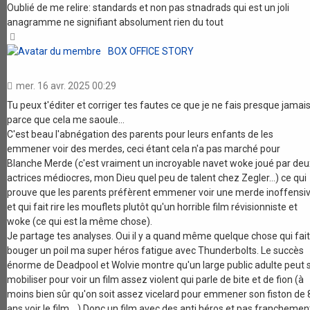
Oublié de me relire: standards et non pas stnadrads qui est un joli
anagramme ne signifiant absolument rien du tout
Haut
BOX OFFICE STORY
mer. 16 avr. 2025 00:29
Tu peux t'éditer et corriger tes fautes ce que je ne fais presque jamai
parce que cela me saoule...
C'est beau l'abnégation des parents pour leurs enfants de les
emmener voir des merdes, ceci étant cela n'a pas marché pour
Blanche Merde (c'est vraiment un incroyable navet woke joué par deu
actrices médiocres, mon Dieu quel peu de talent chez Zegler...) ce qui
prouve que les parents préfèrent emmener voir une merde inoffensi
et qui fait rire les mouflets plutôt qu'un horrible film révisionniste et
woke (ce qui est la même chose).
Je partage tes analyses. Oui il y a quand même quelque chose qui fait
bouger un poil ma super héros fatigue avec Thunderbolts. Le succès
énorme de Deadpool et Wolvie montre qu'un large public adulte peut 
mobiliser pour voir un film assez violent qui parle de bite et de fion (à
moins bien sûr qu'on soit assez vicelard pour emmener son fiston de 
ans voir le film....) Donc un film avec des anti héros et pas franchemen