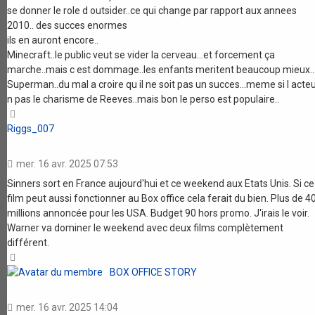
se donner le role d outsider..ce qui change par rapport aux annees
2010.. des succes enormes
ils en auront encore..
Minecraft..le public veut se vider la cerveau...et forcement ça
marche..mais c est dommage..les enfants meritent beaucoup mieux..
Superman..du mal a croire qu il ne soit pas un succes...meme si l acte
n pas le charisme de Reeves..mais bon le perso est populaire..
Haut
Riggs_007
mer. 16 avr. 2025 07:53
Sinners sort en France aujourd'hui et ce weekend aux Etats Unis. Si ce
film peut aussi fonctionner au Box office cela ferait du bien. Plus de 4
millions annoncée pour les USA. Budget 90 hors promo. J'irais le voir.
Warner va dominer le weekend avec deux films complètement
différent.
Haut
BOX OFFICE STORY
mer. 16 avr. 2025 14:04