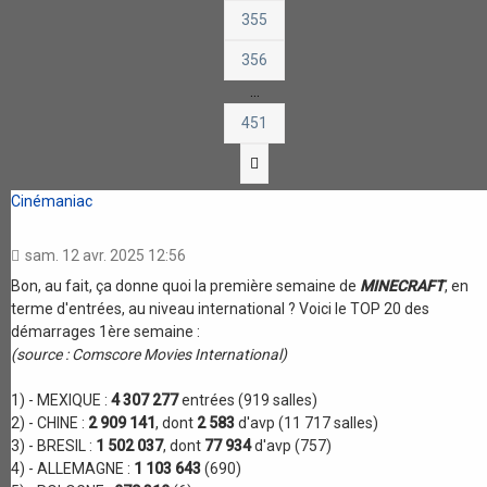
355
356
…
451
Suivante
Cinémaniac
sam. 12 avr. 2025 12:56
Bon, au fait, ça donne quoi la première semaine de
MINECRAFT
, en
terme d'entrées, au niveau international ? Voici le TOP 20 des
démarrages 1ère semaine :
(source : Comscore Movies International)
1) - MEXIQUE :
4 307 277
entrées (919 salles)
2) - CHINE :
2 909 141
, dont
2 583
d'avp (11 717 salles)
3) - BRESIL :
1 502 037
, dont
77 934
d'avp (757)
4) - ALLEMAGNE :
1 103 643
(690)