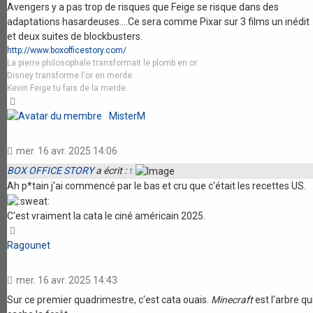
Avengers y a pas trop de risques que Feige se risque dans des
adaptations hasardeuses....Ce sera comme Pixar sur 3 films un inédit
et deux suites de blockbusters.
http://www.boxofficestory.com/
La pierre philosophale transformait le plomb en or.
Disney transforme l'or en merde.
Kevin Feige tu fais de la merde.
Haut
MisterM
mer. 16 avr. 2025 14:06
BOX OFFICE STORY
a écrit :
↑
Ah p*tain j'ai commencé par le bas et cru que c'était les recettes US.
C'est vraiment la cata le ciné américain 2025.
Haut
Ragounet
mer. 16 avr. 2025 14:43
Sur ce premier quadrimestre, c'est cata ouais.
Minecraft
est l'arbre qu