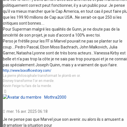
politiquement correct peut fonctionner, il y a un public pour. Je pense
qu'il va mieux marcher que le Cap America, en tout cas il peut faire pl
que les 199.90 millions de Cap aux USA...Ne serait-ce que 250 si les
critiques sont bonnes....
Pour Superman malgré les qualités de Gunn, je ne doute pas de la
sincérité de son projet, je suis d'accord a 100% avec toi.
Perso je frétille pour les FF si Marvel pouvait ne pas se planter sur le
coup....Pedro Pascal, Ebon Moss Bachrach, John Malkovich, Julia
Garner, Natasha Lyonne sont de très bons acteurs...Vanessa Kirby est
belle et n'a pas trop la côte je ne sais pas trop pourquoi et je ne connai
pas spécialement Joseph Quinn, mais y a vraiment de quoi faire.
http://www.boxofficestory.com/
La pierre philosophale transformait le plomb en or.
Disney transforme l'or en merde.
Kevin Feige tu fais de la merde.
Haut
Mothra2000
mer. 16 avr. 2025 06:18
Je ne pense pas que Marvel joue son avenir..ou alors ils s amusent a
dramatiser la situation pour