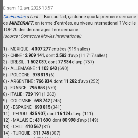
sam. 12 avr. 2025 13:57
Cinémaniac
a écrit :
↑
Bon, au fait, ça donne quoi la première semaine
de
MINECRAFT
, en terme d'entrées, au niveau international ? Voici le
TOP 20 des démarrages 1ère semaine :
(source : Comscore Movies International)
1) - MEXIQUE :
4 307 277
entrées (919 salles)
2) - CHINE :
2 909 141
, dont
2 583
d'avp (11 717 salles)
3) - BRESIL :
1 502 037
, dont
77 934
d'avp (757)
4) - ALLEMAGNE :
1 103 643
(690)
5) - POLOGNE :
978 319
(6)
6) - ARGENTINE :
766 834
, dont
11 282
d'avp (252)
7) - FRANCE :
795 85
8 (670)
8) - ITALIE :
729 191
(1 262)
9) - COLOMBIE :
698 742
(245)
10) - ESPAGNE :
690 815
(341)
11) - PEROU :
435 907
, dont
16 124
d'avp (111)
12) - MALAISIE :
431 630
, dont
80 998
d'avp (149)
13) - CHILI :
410 567
(81)
14) - TURQUIE :
311 745
(307)