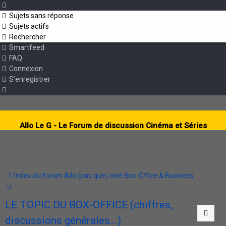
Sujets sans réponse
Sujets actifs
Rechercher
Smartfeed
FAQ
Connexion
S’enregistrer
Allo Le G - Le Forum de discussion Cinéma et Séries
Index du forum
Allo (pas que) ciné
Box-Office & Business
Rechercher
LE TOPIC DU BOX-OFFICE (chiffres,
Citat
Citat
Citat
Citat
Citat
Citat
Citat
Citat
Citat
Citat
Citat
Citat
Citat
Citat
Citat
Citat
Citat
Citat
Citat
Citat
Citat
Citat
Citat
Citat
Citat
Citat
Citat
Citat
Citat
Citat
Citat
Citat
Citat
Citat
Citat
Citat
Citat
Citat
Citat
Citat
Citat
Citat
Citat
Citat
Citat
Citat
Citat
Citat
Citat
Citat
discussions générales...)