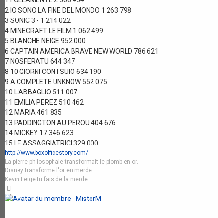
1 FOLLAMENTE 2 368 454
2 IO SONO LA FINE DEL MONDO 1 263 798
3 SONIC 3 - 1 214 022
4 MINECRAFT LE FILM 1 062 499
5 BLANCHE NEIGE 952 000
6 CAPTAIN AMERICA BRAVE NEW WORLD 786 621
7 NOSFERATU 644 347
8 10 GIORNI CON I SUIO 634 190
9 A COMPLETE UNKNOW 552 075
10 L'ABBAGLIO 511 007
11 EMILIA PEREZ 510 462
12 MARIA 461 835
13 PADDINGTON AU PEROU 404 676
14 MICKEY 17 346 623
15 LE ASSAGGIATRICI 329 000
http://www.boxofficestory.com/
La pierre philosophale transformait le plomb en or.
Disney transforme l'or en merde.
Kevin Feige tu fais de la merde.
Haut
MisterM