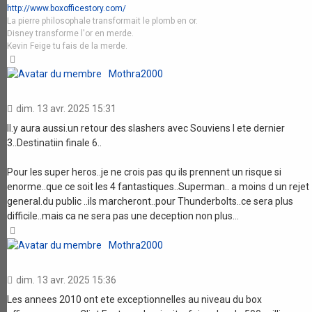
http://www.boxofficestory.com/
La pierre philosophale transformait le plomb en or.
Disney transforme l'or en merde.
Kevin Feige tu fais de la merde.
Haut
Mothra2000
dim. 13 avr. 2025 15:31
Il.y aura aussi.un retour des slashers avec Souviens l ete dernier
3..Destinatiin finale 6..
Pour les super heros..je ne crois pas qu ils prennent un risque si
enorme..que ce soit les 4 fantastiques..Superman.. a moins d un rejet
general.du public ..ils marcheront..pour Thunderbolts..ce sera plus
difficile..mais ca ne sera pas une deception non plus...
Haut
Mothra2000
dim. 13 avr. 2025 15:36
Les annees 2010 ont ete exceptionnelles au niveau du box