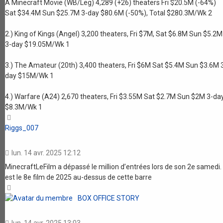
A Minecraft Movie (WB/Leg) 4,289 (+26) theaters Fri $20.5M (-64%)
Sat $34.4M Sun $25.7M 3-day $80.6M (-50%), Total $280.3M/Wk 2
2.) King of Kings (Angel) 3,200 theaters, Fri $7M, Sat $6.8M Sun $5.2M
3-day $19.05M/Wk 1
3.) The Amateur (20th) 3,400 theaters, Fri $6M Sat $5.4M Sun $3.6M 
day $15M/Wk 1
4.) Warfare (A24) 2,670 theaters, Fri $3.55M Sat $2.7M Sun $2M 3-da
$8.3M/Wk 1
Haut
Riggs_007
lun. 14 avr. 2025 12:12
MinecraftLeFilm a dépassé le million d’entrées lors de son 2e samedi. I
est le 8e film de 2025 au-dessus de cette barre
Haut
BOX OFFICE STORY