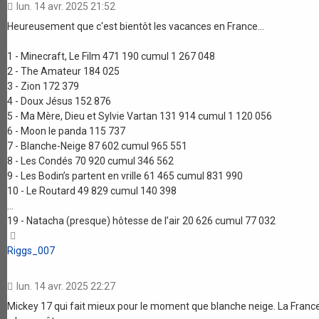
lun. 14 avr. 2025 21:52
Heureusement que c'est bientôt les vacances en France...
1 - Minecraft, Le Film 471 190 cumul 1 267 048
2 - The Amateur 184 025
3 - Zion 172 379
4 - Doux Jésus 152 876
5 - Ma Mère, Dieu et Sylvie Vartan 131 914 cumul 1 120 056
6 - Moon le panda 115 737
7 - Blanche-Neige 87 602 cumul 965 551
8 - Les Condés 70 920 cumul 346 562
9 - Les Bodin’s partent en vrille 61 465 cumul 831 990
10 - Le Routard 49 829 cumul 140 398
...
19 - Natacha (presque) hôtesse de l’air 20 626 cumul 77 032
Haut
Riggs_007
lun. 14 avr. 2025 22:27
Mickey 17 qui fait mieux pour le moment que blanche neige. La Franc