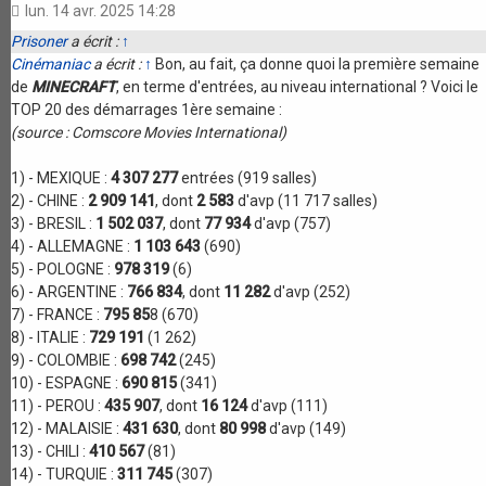
lun. 14 avr. 2025 14:28
Prisoner
a écrit :
↑
Cinémaniac
a écrit :
↑
Bon, au fait, ça donne quoi la première semaine
de
MINECRAFT
, en terme d'entrées, au niveau international ? Voici le
TOP 20 des démarrages 1ère semaine :
(source : Comscore Movies International)
1) - MEXIQUE :
4 307 277
entrées (919 salles)
2) - CHINE :
2 909 141
, dont
2 583
d'avp (11 717 salles)
3) - BRESIL :
1 502 037
, dont
77 934
d'avp (757)
4) - ALLEMAGNE :
1 103 643
(690)
5) - POLOGNE :
978 319
(6)
6) - ARGENTINE :
766 834
, dont
11 282
d'avp (252)
7) - FRANCE :
795 85
8 (670)
8) - ITALIE :
729 191
(1 262)
9) - COLOMBIE :
698 742
(245)
10) - ESPAGNE :
690 815
(341)
11) - PEROU :
435 907
, dont
16 124
d'avp (111)
12) - MALAISIE :
431 630
, dont
80 998
d'avp (149)
13) - CHILI :
410 567
(81)
14) - TURQUIE :
311 745
(307)