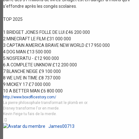
s'effondre après les congés scolaires.
TOP 2025
1 BRIDGET JONES FOLLE DE LUI £46 200 000
2 MINECRAFT LE FILM £31 000 000
3 CAPTAIN AMERICA BRAVE NEW WORLD £17 950 000
4 DOG MAN £13 500 000
5 NOSFERATU - £12 900 000
6 A COMPLETE UNKNOW £12 200 000
7 BLANCHE NEIGE £9 100 000
8 WE LIVE IN TIME £8 737 000
9 MICKEY 17 £7 000 000
10 A BETTER MAN £6 800 000
http://www.boxofficestory.com/
La pierre philosophale transformait le plomb en or.
Disney transforme l'or en merde.
Kevin Feige tu fais de la merde.
Haut
James00713