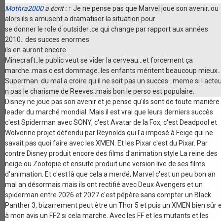
Mothra2000
a écrit :
↑
Je ne pense pas que Marvel joue son avenir..ou
alors ils s amusent a dramatiser la situation pour
se donner le role d outsider..ce qui change par rapport aux années
2010.. des succes enormes
ils en auront encore..
Minecraft..le public veut se vider la cerveau...et forcement ça
marche..mais c est dommage..les enfants méritent beaucoup mieux..
Superman..du mal a croire qu il ne soit pas un succes...meme si l acte
n pas le charisme de Reeves..mais bon le perso est populaire..
Disney ne joue pas son avenir et je pense qu'ils sont de toute manière
leader du marché mondial. Mais il est vrai que leurs derniers succès
c'est Spiderman avec SONY, c'est Avatar de la Fox, c'est Deadpool et
Wolverine projet défendu par Reynolds qui l'a imposé à Feige qui ne
savait pas quoi faire avec les XMEN. Et les Pixar c'est du Pixar. Par
contre Disney produit encore des films d'animation style La reine des
neige ou Zootopie et ensuite produit une version live de ses films
d'animation. Et c'est là que cela a merdé, Marvel c'est un peu bon an
mal an désormais mais ils ont rectifié avec Deux Avengers et un
spiderman entre 2026 et 2027 c'est pépère sans compter un Black
Panther 3, bizarrement peut être un Thor 5 et puis un XMEN bien sûr 
à mon avis un FF2 si cela marche. Avec les FF et les mutants et les