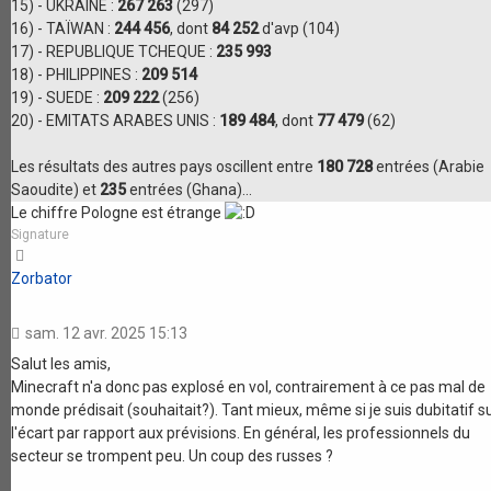
15) - UKRAINE :
267 263
(297)
16) - TAÏWAN :
244 456
, dont
84 252
d'avp (104)
17) - REPUBLIQUE TCHEQUE :
235 993
18) - PHILIPPINES :
209 514
19) - SUEDE :
209 222
(256)
20) - EMITATS ARABES UNIS :
189 484
, dont
77 479
(62)
Les résultats des autres pays oscillent entre
180 728
entrées (Arabie
Saoudite) et
235
entrées (Ghana)...
Le chiffre Pologne est étrange
Signature
Haut
Zorbator
sam. 12 avr. 2025 15:13
Salut les amis,
Minecraft n'a donc pas explosé en vol, contrairement à ce pas mal de
monde prédisait (souhaitait?). Tant mieux, même si je suis dubitatif s
l'écart par rapport aux prévisions. En général, les professionnels du
secteur se trompent peu. Un coup des russes ?