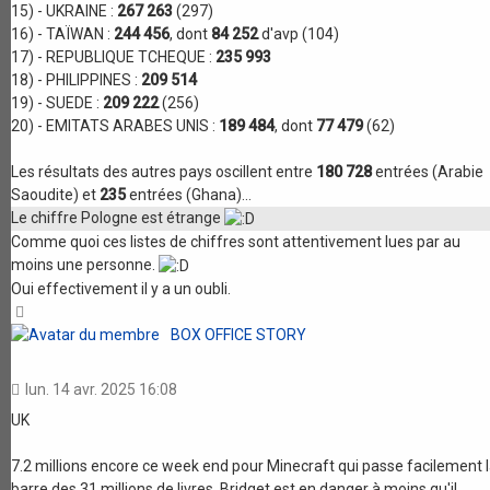
15) - UKRAINE :
267 263
(297)
16) - TAÏWAN :
244 456
, dont
84 252
d'avp (104)
17) - REPUBLIQUE TCHEQUE :
235 993
18) - PHILIPPINES :
209 514
19) - SUEDE :
209 222
(256)
20) - EMITATS ARABES UNIS :
189 484
, dont
77 479
(62)
Les résultats des autres pays oscillent entre
180 728
entrées (Arabie
Saoudite) et
235
entrées (Ghana)...
Le chiffre Pologne est étrange
Comme quoi ces listes de chiffres sont attentivement lues par au
moins une personne.
Oui effectivement il y a un oubli.
Haut
BOX OFFICE STORY
lun. 14 avr. 2025 16:08
UK
7.2 millions encore ce week end pour Minecraft qui passe facilement 
barre des 31 millions de livres. Bridget est en danger à moins qu'il