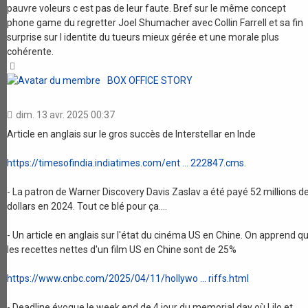
pauvre voleurs c est pas de leur faute. Bref sur le même concept
phone game du regretter Joel Shumacher avec Collin Farrell et sa fin
surprise sur l identite du tueurs mieux gérée et une morale plus
cohérente.
Haut
BOX OFFICE STORY
dim. 13 avr. 2025 00:37
Article en anglais sur le gros succès de Interstellar en Inde
https://timesofindia.indiatimes.com/ent ... 222847.cms
.
- La patron de Warner Discovery Davis Zaslav a été payé 52 millions d
dollars en 2024. Tout ce blé pour ça....
- Un article en anglais sur l'état du cinéma US en Chine. On apprend q
les recettes nettes d'un film US en Chine sont de 25%
https://www.cnbc.com/2025/04/11/hollywo ... riffs.html
- Deadline évoque le week end de 4 jour du memorial day où Lilo et