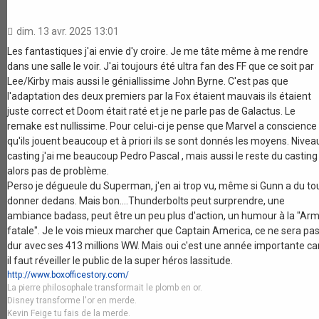
dim. 13 avr. 2025 13:01
Les fantastiques j'ai envie d'y croire. Je me tâte même à me rendre
dans une salle le voir. J'ai toujours été ultra fan des FF que ce soit par
Lee/Kirby mais aussi le géniallissime John Byrne. C'est pas que
l'adaptation des deux premiers par la Fox étaient mauvais ils étaient
juste correct et Doom était raté et je ne parle pas de Galactus. Le
remake est nullissime. Pour celui-ci je pense que Marvel a conscience
qu'ils jouent beaucoup et à priori ils se sont donnés les moyens. Nivea
casting j'ai me beaucoup Pedro Pascal , mais aussi le reste du casting
alors pas de problème.
Perso je dégueule du Superman, j'en ai trop vu, même si Gunn a du to
donner dedans. Mais bon....Thunderbolts peut surprendre, une
ambiance badass, peut être un peu plus d'action, un humour à la "Ar
fatale". Je le vois mieux marcher que Captain America, ce ne sera pa
dur avec ses 413 millions WW. Mais oui c'est une année importante ca
il faut réveiller le public de la super héros lassitude.
http://www.boxofficestory.com/
La pierre philosophale transformait le plomb en or.
Disney transforme l'or en merde.
Kevin Feige tu fais de la merde.