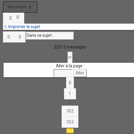
Répondre
Imprimer le sujet
Rechercher
Recherche avancée
22512 messages
Page
354
sur
451
Aller à la page :
Précédente
1
…
352
353
354