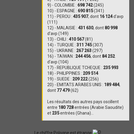
9) - COLOMBIE :
698 742
(245)
10) - ESPAGNE :
690 815
(341)
11) - PEROU :
435 907
, dont
16 124
d'avp
(111)
12) - MALAISIE :
431 630
, dont
80 998
d'avp (149)
13) - CHILI :
410 567
(81)
14) - TURQUIE :
311 745
(307)
15) - UKRAINE :
267 263
(297)
16) - TAÏWAN :
244 456
, dont
84 252
d'avp (104)
17) - REPUBLIQUE TCHEQUE :
235 993
18) - PHILIPPINES :
209 514
19) - SUEDE :
209 222
(256)
20) - EMITATS ARABES UNIS :
189 484
,
dont
77 479
(62)
Les résultats des autres pays oscillent
entre
180 728
entrées (Arabie Saoudite)
et
235
entrées (Ghana)...
Le chiffre Pologne est étrange