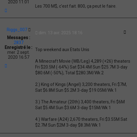
2020 11:01
Les 700 M$, c'est fait. 800, ça peut le faire.
H
a
u
t
Riggs_007
Citati
dim. 13 avr. 2025 18:16
Messages :
2837
Enregistré le :
Top weekend aux Etats Unis
mer. 2 sept.
2020 16:57
A Minecraft Movie (WB/Leg) 4,289 (+26) theaters
H
Fri $20.5M (-64%) Sat $34.4M Sun $25.7M 3-day
a
$80.6M (-50%), Total $280.3M/Wk 2
u
t
2.) King of Kings (Angel) 3,200 theaters, Fri $7M,
Sat $6.8M Sun $5.2M 3-day $19.05M/Wk 1
3.) The Amateur (20th) 3,400 theaters, Fri $6M
Sat $5.4M Sun $3.6M 3-day $15M/Wk 1
4.) Warfare (A24) 2,670 theaters, Fri $3.55M Sat
$2.7M Sun $2M 3-day $8.3M/Wk 1