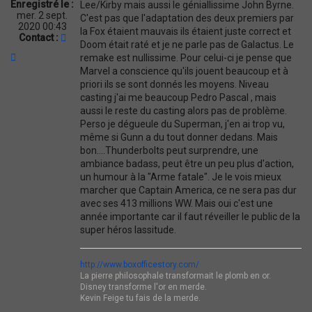
Enregistré le :
Lee/Kirby mais aussi le géniallissime John Byrne.
mer. 2 sept.
C'est pas que l'adaptation des deux premiers par
2020 00:43
la Fox étaient mauvais ils étaient juste correct et
C
Contact :
Doom était raté et je ne parle pas de Galactus. Le
o
H
remake est nullissime. Pour celui-ci je pense que
n
a
t
Marvel a conscience qu'ils jouent beaucoup et à
u
a
priori ils se sont donnés les moyens. Niveau
t
c
casting j'ai me beaucoup Pedro Pascal , mais
t
aussi le reste du casting alors pas de problème.
e
Perso je dégueule du Superman, j'en ai trop vu,
r
B
même si Gunn a du tout donner dedans. Mais
O
bon....Thunderbolts peut surprendre, une
X
ambiance badass, peut être un peu plus d'action,
O
un humour à la "Arme fatale". Je le vois mieux
F
marcher que Captain America, ce ne sera pas dur
F
avec ses 413 millions WW. Mais oui c'est une
I
C
année importante car il faut réveiller le public de la
E
super héros lassitude.
S
T
O
http://www.boxofficestory.com/
R
La pierre philosophale transformait le plomb en or.
Y
Disney transforme l'or en merde.
Kevin Feige tu fais de la merde.