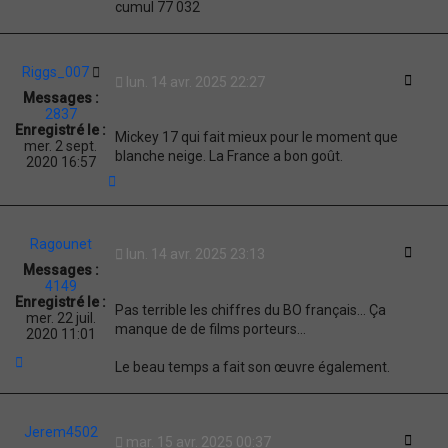
cumul 77 032
Riggs_007
Citati
lun. 14 avr. 2025 22:27
Messages :
2837
Enregistré le :
Mickey 17 qui fait mieux pour le moment que
mer. 2 sept.
blanche neige. La France a bon goût.
2020 16:57
H
a
u
t
Ragounet
Citati
lun. 14 avr. 2025 23:13
Messages :
4149
Enregistré le :
Pas terrible les chiffres du BO français... Ça
mer. 22 juil.
manque de de films porteurs...
2020 11:01
H
Le beau temps a fait son œuvre également.
a
u
t
Jerem4502
Citati
mar. 15 avr. 2025 00:37