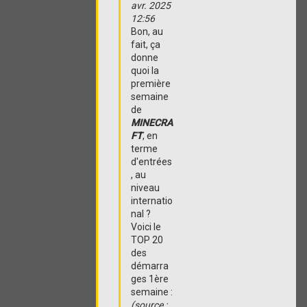
avr. 2025
12:56
Bon, au
fait, ça
donne
quoi la
première
semaine
de
MINECRA
FT
, en
terme
d'entrées
, au
niveau
internatio
nal ?
Voici le
TOP 20
des
démarra
ges 1ère
semaine :
(source :