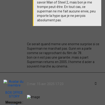
t
savoir Man of Steel 2, mais bon je me
trompe peut-être. En tout cas, ce
superman ne me fait aucune envie, peu
importe la hype que je ne perçois
absolument pas.
Ce serait quand meme une enorme surprise si ce
Superman ne marchait pas..Gunn en a parle
comme se rapprochant du film de 78..
bon ce n est pas une garantie..mais a part
Superman returns en 2005..l homme d acier a
souvent marche au cinema..
Citati
mar. 15 avr. 2025 17:23
BOX OFFICE
STORY
Messages :