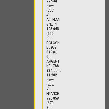
77 934
d'avp
(757)
4) -
ALLEMA
GNE :
1
103 643
(690)
5) -
POLOGN
E :
978
319
(6)
6) -
ARGENTI
NE :
766
834
, dont
11 282
d'avp
(252)
7) -
FRANCE :
795 85
8
(670)
8) -