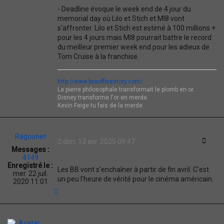
F
- Deadline évoque le week end de 4 jour du
F
memorial day où Lilo et Stich et MI8 vont
I
C
s'affronter. Lilo et Stich est estimé à 100 millions +
E
pour les 4 jours mais MI8 pourrait battre le record
S
du meilleur premier week end pour les adieux de
T
Tom Cruise à la franchise.
O
R
Y
http://www.boxofficestory.com/
La pierre philosophale transformait le plomb en or.
Disney transforme l'or en merde.
Kevin Feige tu fais de la merde.
Ragounet
Citati
dim. 13 avr. 2025 09:47
Messages :
4149
Enregistré le :
Les BB vont s'enchaîner à partir de fin avril. C'est
mer. 22 juil.
un peu l'heure de vérité pour le cinéma américain.
2020 11:01
H
a
u
t