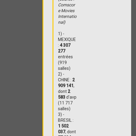
Comscor
e Movies
Internatio
nal)
1) -
MEXIQUE
:
4 307
277
entrées
(919
salles)
2) -
CHINE :
2
909 141
,
dont
2
583
d'avp
(11 717
salles)
3) -
BRESIL :
1 502
037
, dont