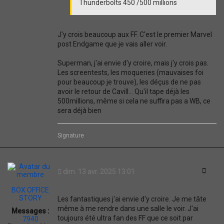
Thunderbolts 450 /500 millions
J'y crois beaucoup aux FF. C'est le premier Marvel
post Endgame que je vais aller voir.
Superman, j'ai envie d'y croire, mais j'y crois pas.
Les screentests, les moqueries (mauvaises foi
pour beaucoup je trouve), les déçus de ne pas
avoir le retour de Cavill... Qu'il tape déjà les
500millions, même si cela ne suffira pas a WB, ce
sera déjà bien
Signature
Citati
dim. 13 avr. 2025 13:01
BOX OFFICE
STORY
Les fantastiques j'ai envie d'y croire. Je me tâte
même à me rendre dans une salle le voir. J'ai
Messages :
toujours été ultra fan des FF que ce soit par
7940