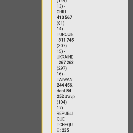
(149)
13) -
CHILI :
410 567
(81)
14) -
TURQUIE
:
311 745
(307)
15) -
UKRAINE
:
267 263
(297)
16) -
TAÏWAN :
244 456
,
dont
84
252
d'avp
(104)
17) -
REPUBLI
QUE
TCHEQU
E :
235