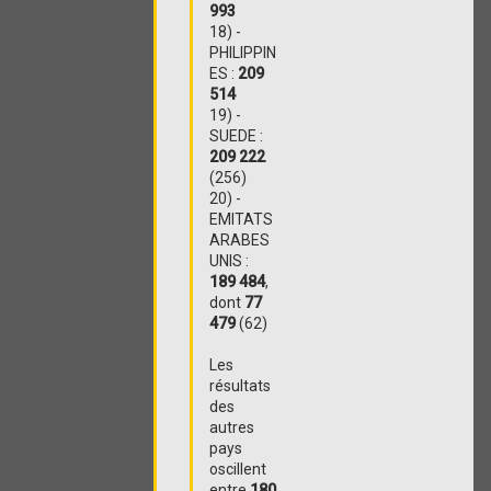
993
18) -
PHILIPPIN
ES :
209
514
19) -
SUEDE :
209 222
(256)
20) -
EMITATS
ARABES
UNIS :
189 484
,
dont
77
479
(62)
Les
résultats
des
autres
pays
oscillent
entre
180