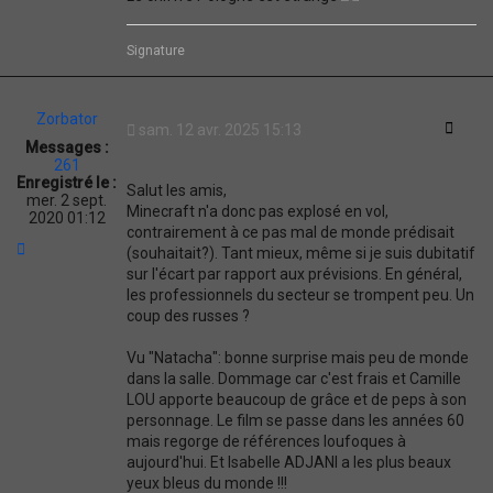
Signature
Zorbator
Citati
sam. 12 avr. 2025 15:13
Messages :
261
Enregistré le :
Salut les amis,
mer. 2 sept.
Minecraft n'a donc pas explosé en vol,
2020 01:12
contrairement à ce pas mal de monde prédisait
H
(souhaitait?). Tant mieux, même si je suis dubitatif
a
sur l'écart par rapport aux prévisions. En général,
u
les professionnels du secteur se trompent peu. Un
t
coup des russes ?
Vu "Natacha": bonne surprise mais peu de monde
dans la salle. Dommage car c'est frais et Camille
LOU apporte beaucoup de grâce et de peps à son
personnage. Le film se passe dans les années 60
mais regorge de références loufoques à
aujourd'hui. Et Isabelle ADJANI a les plus beaux
yeux bleus du monde !!!