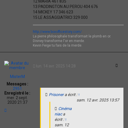
12 MARIA 461 835
13 PADDINGTON AU PEROU 404 676
14 MICKEY 17 346 623
15 LE ASSAGGIATRICI 329 000
http://www.boxofficestory.com/
La pierre philosophale transformait le plomb en or.
Disney transforme l'or en merde.
Kevin Feige tu fais de la merde.
Citati
lun. 14 avr. 2025 14:28
MisterM
Messages :
2951
Enregistré le :
Prisoner
a écrit :
↑
mer. 2 sept.
sam. 12 avr. 2025 13:57
2020 21:37
Cinéma
H
a
niac
a
u
écrit :
↑
t
sam. 12