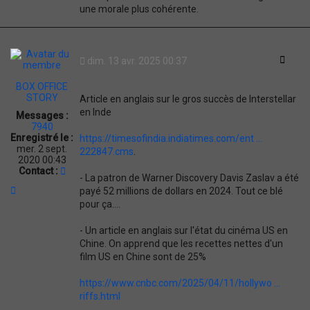
une morale plus cohérente.
Citati
dim. 13 avr. 2025 00:37
BOX OFFICE
STORY
Article en anglais sur le gros succès de Interstellar
en Inde
Messages :
7940
Enregistré le :
https://timesofindia.indiatimes.com/ent ...
mer. 2 sept.
222847.cms
.
2020 00:43
C
Contact :
- La patron de Warner Discovery Davis Zaslav a été
o
H
payé 52 millions de dollars en 2024. Tout ce blé
n
a
t
pour ça....
u
a
t
c
- Un article en anglais sur l'état du cinéma US en
t
Chine. On apprend que les recettes nettes d'un
e
film US en Chine sont de 25%
r
B
O
https://www.cnbc.com/2025/04/11/hollywo ...
X
riffs.html
O