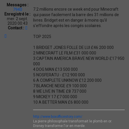
Messages :
7.2 millions encore ce week end pour Minecraft
7940
Enregistré le :
qui passe facilement la barre des 31 millions de
mer. 2 sept.
livres. Bridget est en danger à moins qu'il
2020 00:43
s'effondre après les congés scolaires.
C
Contact :
o
H
TOP 2025
n
a
t
u
a
1 BRIDGET JONES FOLLE DE LUI £46 200 000
t
c
2 MINECRAFT LE FILM £31 000 000
t
3 CAPTAIN AMERICA BRAVE NEW WORLD £17 950
e
000
r
B
4 DOG MAN £13 500 000
O
5 NOSFERATU - £12 900 000
X
6 A COMPLETE UNKNOW £12 200 000
O
7 BLANCHE NEIGE £9 100 000
F
8 WE LIVE IN TIME £8 737 000
F
9 MICKEY 17 £7 000 000
I
C
10 A BETTER MAN £6 800 000
E
S
T
http://www.boxofficestory.com/
O
La pierre philosophale transformait le plomb en or.
R
Disney transforme l'or en merde.