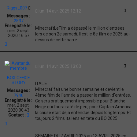
Riggs_007
Citati
lun. 14 avr. 2025 12:12
Messages :
2837
Enregistré le :
MinecraftLeFilm a dépassé le million d’entrées
mer. 2 sept.
lors de son 2e samedi. Il est le 8e film de 2025 au-
2020 16:57
dessus de cette barre
H
a
u
t
Citati
lun. 14 avr. 2025 13:03
BOX OFFICE
STORY
ITALIE
Minecraf fait une bonne semaine et devient le
Messages :
4ème film de l'année a passer le million d'entrées.
7940
Enregistré le :
Ce sera pratiquement impossible pour Blanche
mer. 2 sept.
Neige qui l'aura raté de peu, pour Captain America
2020 00:43
la cause était déjà entendue depuis longtemps. Et
C
Contact :
toujours 2 films italiens en tête du BO 2025
o
H
n
a
t
u
a
SEMAINE DU 7 AVRIL 2025 au 13 AVRIL 2025 en