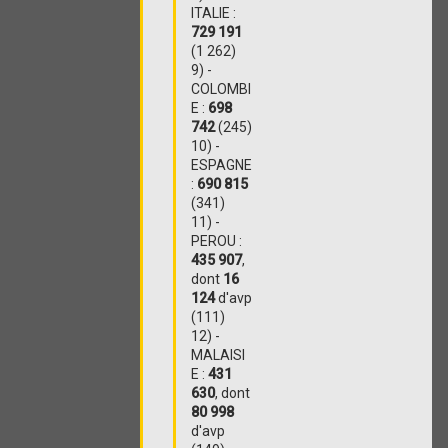
ITALIE :
729 191
(1 262)
9) -
COLOMBI
E :
698
742
(245)
10) -
ESPAGNE
:
690 815
(341)
11) -
PEROU :
435 907
,
dont
16
124
d'avp
(111)
12) -
MALAISI
E :
431
630
, dont
80 998
d'avp