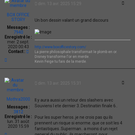
Citati
dim. 13 avr. 2025 15:29
BOX OFFICE
STORY
Un bon dessin valant un grand discours
Messages :
7940
Enregistré le :
mer. 2 sept.
2020 00:43
http://www.boxofficestory.com/
C
Contact :
La pierre philosophale transformait le plomb en or.
o
Disney transforme l'or en merde.
H
n
Kevin Feige tu fais de la merde.
a
t
u
a
t
c
t
Citati
dim. 13 avr. 2025 15:31
e
r
B
Mothra2000
O
Il.y aura aussi.un retour des slashers avec
X
Souviens l ete dernier 3..Destinatiin finale 6..
Messages :
O
3812
F
Enregistré le :
Pour les super heros..je ne crois pas qu ils
F
lun. 31 août
prennent un risque si enorme..que ce soit les 4
I
2020 15:59
C
fantastiques..Superman.. a moins d un rejet
E
H
general.du public ..ils marcheront..pour