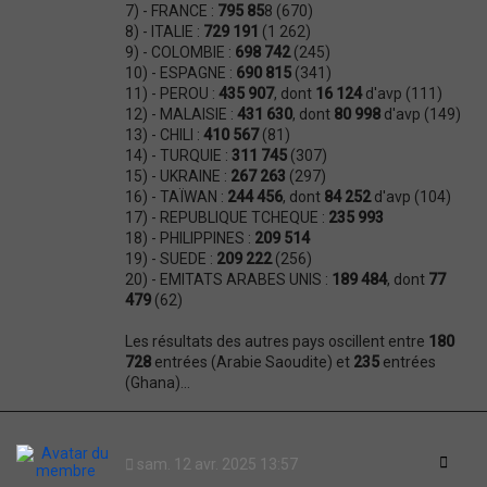
7) - FRANCE :
795 85
8 (670)
8) - ITALIE :
729 191
(1 262)
9) - COLOMBIE :
698 742
(245)
10) - ESPAGNE :
690 815
(341)
11) - PEROU :
435 907
, dont
16 124
d'avp (111)
12) - MALAISIE :
431 630
, dont
80 998
d'avp (149)
13) - CHILI :
410 567
(81)
14) - TURQUIE :
311 745
(307)
15) - UKRAINE :
267 263
(297)
16) - TAÏWAN :
244 456
, dont
84 252
d'avp (104)
17) - REPUBLIQUE TCHEQUE :
235 993
18) - PHILIPPINES :
209 514
19) - SUEDE :
209 222
(256)
20) - EMITATS ARABES UNIS :
189 484
, dont
77
479
(62)
Les résultats des autres pays oscillent entre
180
728
entrées (Arabie Saoudite) et
235
entrées
(Ghana)...
Citati
sam. 12 avr. 2025 13:57