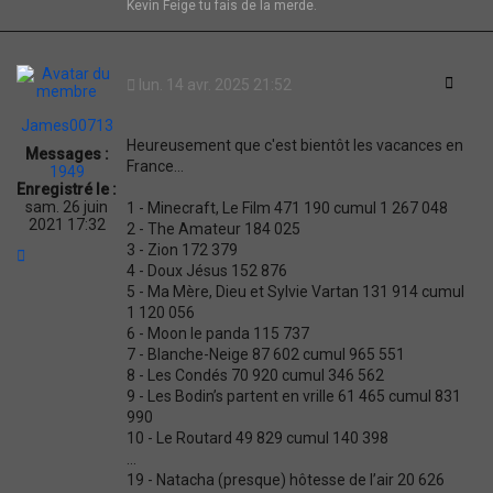
Y
Kevin Feige tu fais de la merde.
Citati
lun. 14 avr. 2025 21:52
James00713
Heureusement que c'est bientôt les vacances en
Messages :
France...
1949
Enregistré le :
sam. 26 juin
1 - Minecraft, Le Film 471 190 cumul 1 267 048
2021 17:32
2 - The Amateur 184 025
3 - Zion 172 379
H
a
4 - Doux Jésus 152 876
u
5 - Ma Mère, Dieu et Sylvie Vartan 131 914 cumul
t
1 120 056
6 - Moon le panda 115 737
7 - Blanche-Neige 87 602 cumul 965 551
8 - Les Condés 70 920 cumul 346 562
9 - Les Bodin’s partent en vrille 61 465 cumul 831
990
10 - Le Routard 49 829 cumul 140 398
...
19 - Natacha (presque) hôtesse de l’air 20 626