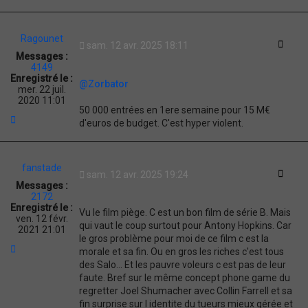
Ragounet
Citati
sam. 12 avr. 2025 18:11
Messages :
4149
Enregistré le :
@Zorbator
mer. 22 juil.
2020 11:01
50 000 entrées en 1ere semaine pour 15 M€
H
d'euros de budget. C'est hyper violent.
a
u
t
fanstade
Citati
sam. 12 avr. 2025 19:24
Messages :
2172
Enregistré le :
Vu le film piège. C est un bon film de série B. Mais
ven. 12 févr.
qui vaut le coup surtout pour Antony Hopkins. Car
2021 21:01
le gros problème pour moi de ce film c est la
H
morale et sa fin. Ou en gros les riches c'est tous
a
des Salo... Et les pauvre voleurs c est pas de leur
u
faute. Bref sur le même concept phone game du
t
regretter Joel Shumacher avec Collin Farrell et sa
fin surprise sur l identite du tueurs mieux gérée et