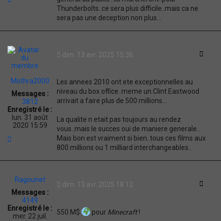
S
a
Thunderbolts..ce sera plus difficile..mais ca ne
T
u
sera pas une deception non plus...
O
t
R
Y
Citati
dim. 13 avr. 2025 15:36
Mothra2000
Les annees 2010 ont ete exceptionnelles au
niveau du box office..meme un.Clint Eastwood
Messages :
arrivait a faire plus de 500 millions...
3812
Enregistré le :
lun. 31 août
La qualite n etait pas toujours au rendez
2020 15:59
vous..mais le succes oui de maniere generale..
H
Mais bon est vraiment si bien..tous ces films aux
a
800 millions ou 1 milliard interchangeables..
u
t
Ragounet
Citati
dim. 13 avr. 2025 18:12
Messages :
4149
Enregistré le :
550 M$
pour
Minecraft
!
mer. 22 juil.