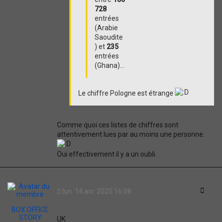
728
entrées
(Arabie
Saoudite
) et
235
entrées
(Ghana)...
Le chiffre Pologne est étrange
Comme quoi ces listes de chiffres sont
attentivement lues par au moins une personne.
Oui effectivement il y a un oubli.
Citati
lun. 14 avr. 2025 16:08
BOX OFFICE
STORY
UK