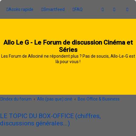
Accès rapide
Smartfeed
FAQ
Allo Le G - Le Forum de discussion Cinéma et
Séries
Les Forum de Allociné ne répondent plus ? Pas de soucis, Allo-Le-G est
là pour vous !
Index du forum
Allo (pas que) ciné
Box-Office & Business
LE TOPIC DU BOX-OFFICE (chiffres,
discussions générales...)