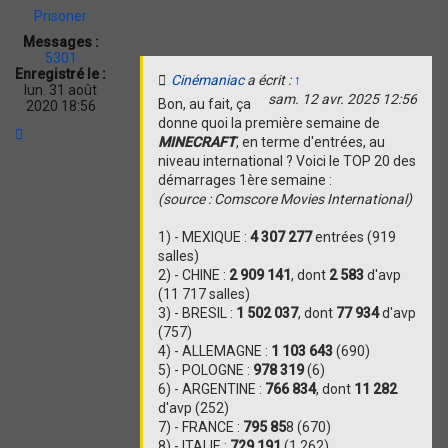
Prisoner
Messages :
5301
Enregistré le :
Cinémaniac
a écrit :
↑
lun. 31 août
sam. 12 avr. 2025 12:56
Bon, au fait, ça
2020 18:56
donne quoi la première semaine de
H
MINECRAFT
, en terme d'entrées, au
a
niveau international ? Voici le TOP 20 des
u
t
démarrages 1ère semaine :
(source : Comscore Movies International)
1) - MEXIQUE :
4 307 277
entrées (919
salles)
2) - CHINE :
2 909 141
, dont
2 583
d'avp
(11 717 salles)
3) - BRESIL :
1 502 037
, dont
77 934
d'avp
(757)
4) - ALLEMAGNE :
1 103 643
(690)
5) - POLOGNE :
978 319
(6)
6) - ARGENTINE :
766 834
, dont
11 282
d'avp (252)
7) - FRANCE :
795 85
8 (670)
8) - ITALIE :
729 191
(1 262)