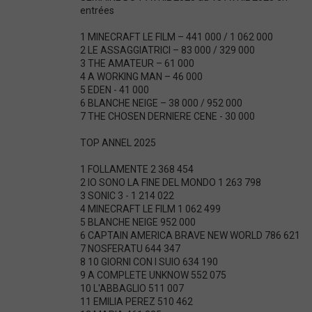
t
c
entrées
t
e
1 MINECRAFT LE FILM – 441 000 / 1 062 000
r
B
2 LE ASSAGGIATRICI – 83 000 / 329 000
O
3 THE AMATEUR – 61 000
X
4 A WORKING MAN – 46 000
O
5 EDEN - 41 000
F
6 BLANCHE NEIGE – 38 000 / 952 000
F
7 THE CHOSEN DERNIERE CENE - 30 000
I
C
E
TOP ANNEL 2025
S
T
1 FOLLAMENTE 2 368 454
O
2 IO SONO LA FINE DEL MONDO 1 263 798
R
Y
3 SONIC 3 - 1 214 022
4 MINECRAFT LE FILM 1 062 499
5 BLANCHE NEIGE 952 000
6 CAPTAIN AMERICA BRAVE NEW WORLD 786 621
7 NOSFERATU 644 347
8 10 GIORNI CON I SUIO 634 190
9 A COMPLETE UNKNOW 552 075
10 L'ABBAGLIO 511 007
11 EMILIA PEREZ 510 462