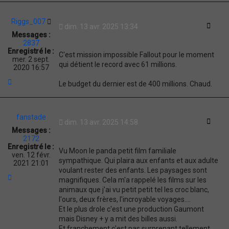
Riggs_007
Citati
dim. 13 avr. 2025 13:34
Messages :
2837
Enregistré le :
C'est mission impossible Fallout pour le moment
mer. 2 sept.
qui détient le record avec 61 millions.
2020 16:57
H
Le budget du dernier est de 400 millions. Chaud.
a
u
t
fanstade
Citati
dim. 13 avr. 2025 14:58
Messages :
2172
Enregistré le :
Vu Moon le panda petit film familiale
ven. 12 févr.
sympathique. Qui plaira aux enfants et aux adulte
2021 21:01
voulant rester des enfants. Les paysages sont
H
magnifiques. Cela m'a rappelé les films sur les
a
animaux que j'ai vu petit petit tel les croc blanc,
u
l'ours, deux frères, l'incroyable voyages....
t
Et le plus drole c'est une production Gaumont
mais Disney + y a mit des billes aussi.
Et franchement c'est pas surprenant tellement