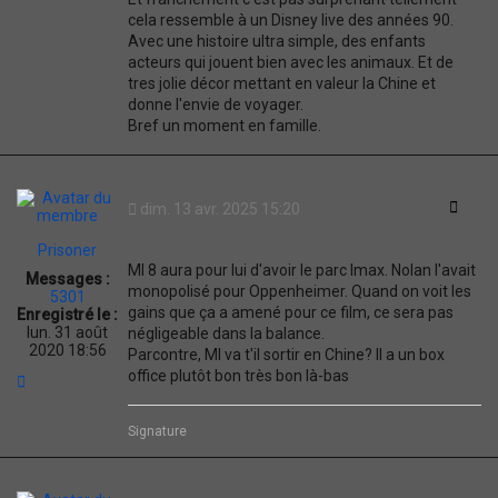
cela ressemble à un Disney live des années 90.
Avec une histoire ultra simple, des enfants
acteurs qui jouent bien avec les animaux. Et de
tres jolie décor mettant en valeur la Chine et
donne l'envie de voyager.
Bref un moment en famille.
Citati
dim. 13 avr. 2025 15:20
Prisoner
MI 8 aura pour lui d'avoir le parc Imax. Nolan l'avait
Messages :
monopolisé pour Oppenheimer. Quand on voit les
5301
gains que ça a amené pour ce film, ce sera pas
Enregistré le :
lun. 31 août
négligeable dans la balance.
2020 18:56
Parcontre, MI va t'il sortir en Chine? Il a un box
office plutôt bon très bon là-bas
H
a
u
t
Signature