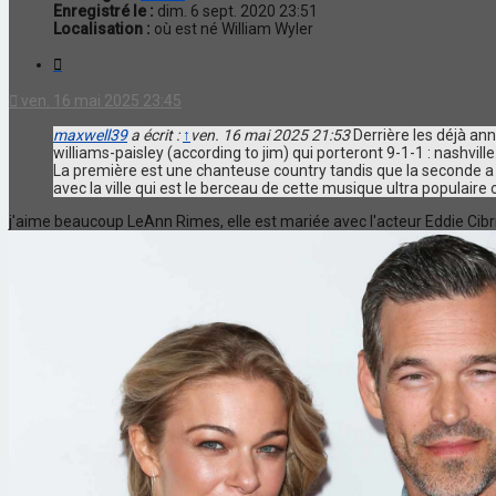
Enregistré le :
dim. 6 sept. 2020 23:51
Localisation :
où est né William Wyler
Citation
ven. 16 mai 2025 23:45
maxwell39
a écrit :
↑
ven. 16 mai 2025 21:53
Derrière les déjà an
williams-paisley (according to jim) qui porteront 9-1-1 : nashville
La première est une chanteuse country tandis que la seconde a 
avec la ville qui est le berceau de cette musique ultra populaire
j'aime beaucoup LeAnn Rimes, elle est mariée avec l'acteur Eddie Cibr