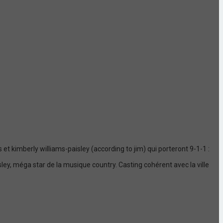
t kimberly williams-paisley (according to jim) qui porteront 9-1-1 :
ey, méga star de la musique country. Casting cohérent avec la ville