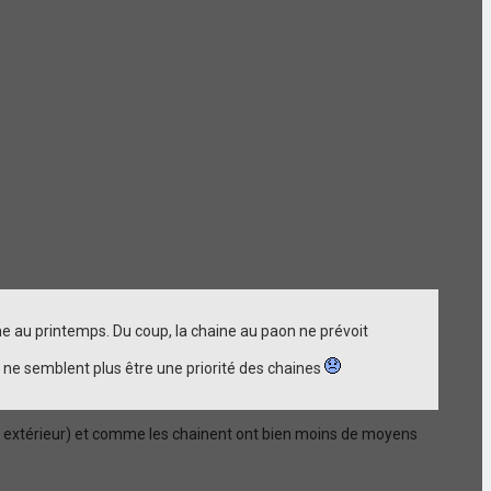
e au printemps. Du coup, la chaine au paon ne prévoit
s ne semblent plus être une priorité des chaines
en extérieur) et comme les chainent ont bien moins de moyens