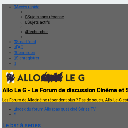
Accès rapide
Sujets sans réponse
Sujets actifs
Rechercher
Smartfeed
FAQ
Connexion
S’enregistrer
Allo Le G - Le Forum de discussion Cinéma et 
Les Forum de Allociné ne répondent plus ? Pas de soucis, Allo-Le-G est 
Index du forum
Allo (pas que) ciné
Séries TV
Rechercher
Le bar à series