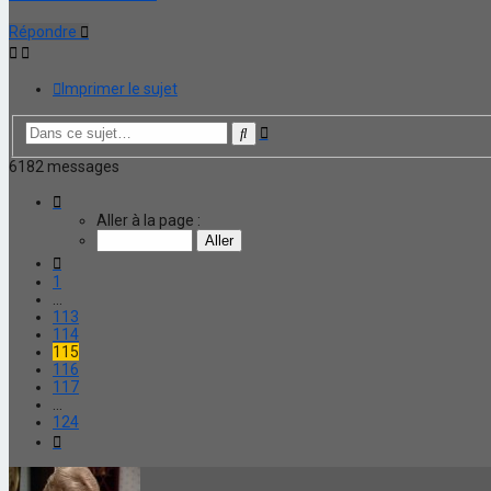
Répondre
Imprimer le sujet
Recherche
Rechercher
avancée
6182 messages
Page
115
Aller à la page :
sur
124
Précédente
1
…
113
114
115
116
117
…
124
Suivante