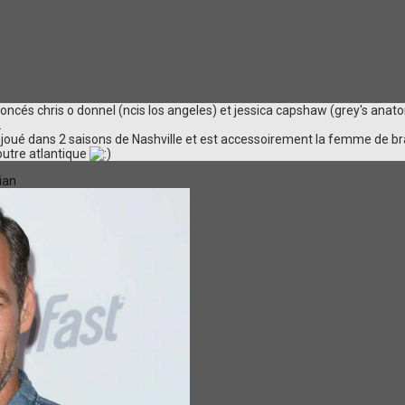
noncés chris o donnel (ncis los angeles) et jessica capshaw (grey's ana
.
joué dans 2 saisons de Nashville et est accessoirement la femme de br
 outre atlantique
ian