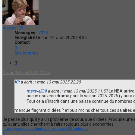
maxwell39
Messages :
7328
Enregistré le :
lun. 31 août 2020 08:35
Contact :
Contacter
maxwell39
Site Internet
Citation
mar. 13 mai 2025 22:25
Kit
a écrit :
↑
mar. 13 mai 2025 22:20
maxwell39
a écrit :
↑
mar. 13 mai 2025 11:57
La NBA arrive 
aucun nouveau drama pour la saison 2025-2026 (y'aura q
Tout cela s'inscrit dans une baisse continue du nombres de
manque flagrant d'idées ? et puis moins cher tous ces salaires
Je pense plus qu'il y a un problème de sous que d'idées. Produire un
qu'avant, elles cherchent à faire toujours plus d'économies.
https://www.senscritique.com/maxwell39/critiques
Haut