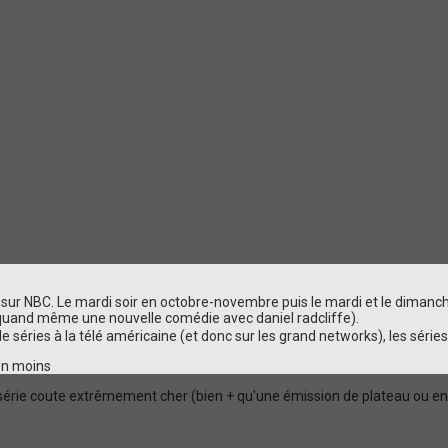
sur NBC. Le mardi soir en octobre-novembre puis le mardi et le dimanch
uand même une nouvelle comédie avec daniel radcliffe).
 séries à la télé américaine (et donc sur les grand networks), les série
 en moins
e série coute extrêmement cher (bien + qu'une émission de plateau ou 