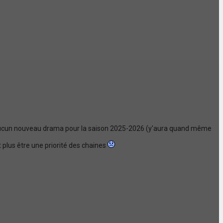
it aucun nouveau drama pour la saison 2025-2026 (y'aura quand même
 plus être une priorité des chaines