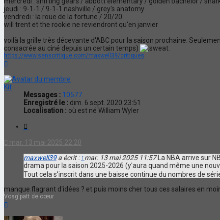
mercredi : shifting gears / abbott elementary / golden bachelor / shar
jeudi : 9-1-1 / 9-1-1 nashville / grey's anatomy
vendredi : la roue de la fortune / 20/20
will trent et the rookie ne reviendront qu'en janvier
voilà la grille très décevante d'ABC pour la saison prochaine. Seulemen
consacrée au ciné depuis un certain temps)
https://www.senscritique.com/maxwell39/critiques
Haut
Kit
Messages :
10577
Enregistré le :
dim. 6 sept. 2020 23:51
Localisation :
où est né William Wyler
Citation
mar. 13 mai 2025 22:20
maxwell39
a écrit :
↑
mar. 13 mai 2025 11:57
La NBA arrive sur NB
drama pour la saison 2025-2026 (y'aura quand même une nouvel
Tout cela s'inscrit dans une baisse continue du nombres de série
manque flagrant d'idées ? et puis moins cher tous ces salaires en moi
Vosg'patt de cœur
Haut