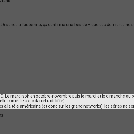
k tank
t 6 séries à l'automne, ça confirme une fois de + que ces dernières ne so
C. Le mardi soir en octobre-novembre puis le mardi et le dimanche au 
le comédie avec daniel radcliffe).
s à la télé américaine (et donc sur les grand networks), les séries ne s
ns