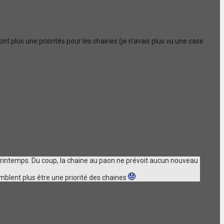
nt plus une priorités pour les chaines (je n'avais plus vu une case
printemps. Du coup, la chaine au paon ne prévoit aucun nouveau
emblent plus être une priorité des chaines