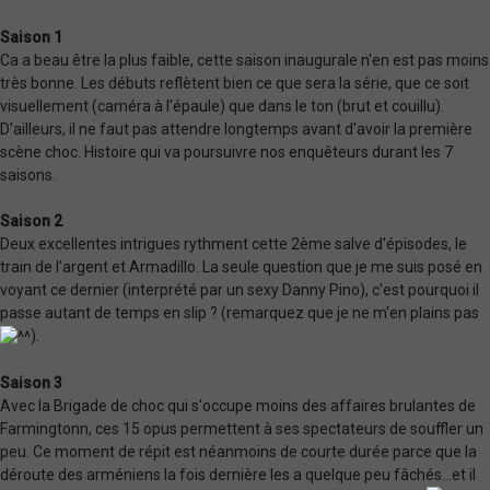
Saison 1
Ca a beau être la plus faible, cette saison inaugurale n'en est pas moins
très bonne. Les débuts reflètent bien ce que sera la série, que ce soit
visuellement (caméra à l'épaule) que dans le ton (brut et couillu).
D'ailleurs, il ne faut pas attendre longtemps avant d'avoir la première
scène choc. Histoire qui va poursuivre nos enquêteurs durant les 7
saisons.
Saison 2
Deux excellentes intrigues rythment cette 2ème salve d'épisodes, le
train de l'argent et Armadillo. La seule question que je me suis posé en
voyant ce dernier (interprété par un sexy Danny Pino), c'est pourquoi il
passe autant de temps en slip ? (remarquez que je ne m'en plains pas
).
Saison 3
Avec la Brigade de choc qui s'occupe moins des affaires brulantes de
Farmingtonn, ces 15 opus permettent à ses spectateurs de souffler un
peu. Ce moment de répit est néanmoins de courte durée parce que la
déroute des arméniens la fois dernière les a quelque peu fâchés...et il