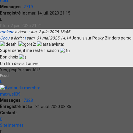
Cocu
Messages :
2719
Enregistré le :
mar. 14 juil. 2020 21:15
Citation
lun. 2 juin 2025 21:21
robinne
a écrit :
↑
lun. 2 juin 2025 18:45
Cocu
a écrit :
↑
sam. 31 mai 2025 14:14
Je suis sur Peaky Blinders perso
Super série, il me reste 1 saison
Bon choix
Un film devrait arriver.
Yes, j'espère bientôt !
Pouet
Haut
maxwell39
Messages :
7328
Enregistré le :
lun. 31 août 2020 08:35
Contact :
Contacter
maxwell39
Site Internet
Citation