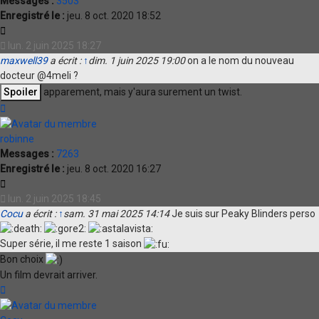
Messages :
3503
Enregistré le :
jeu. 8 oct. 2020 18:52
Citation
lun. 2 juin 2025 18:27
maxwell39
a écrit :
↑
dim. 1 juin 2025 19:00
on a le nom du nouveau
docteur @4meli ?
apparement, mais y'aura surement un twist.
Haut
robinne
Messages :
7263
Enregistré le :
jeu. 8 oct. 2020 16:27
Citation
lun. 2 juin 2025 18:45
Cocu
a écrit :
↑
sam. 31 mai 2025 14:14
Je suis sur Peaky Blinders perso
Super série, il me reste 1 saison
Bon choix
Un film devrait arriver.
Haut