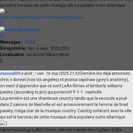
qui est le berceau de cette musique ultra populaire outre atlantique
https://www.senscritique.com/maxwell39/critiques
Haut
Kit
Messages :
10583
Enregistré le :
dim. 6 sept. 2020 23:51
Localisation :
où est né William Wyler
Citation
ven. 16 mai 2025 23:45
maxwell39
a écrit :
↑
ven. 16 mai 2025 21:53
Derrière les déjà annoncés
chris o donnel (ncis los angeles) et jessica capshaw (grey's anatomy),
on vient d'apprendre que ce sont LeAn Rimes et kimberly williams-
paisley (according to jim) qui porteront 9-1-1 : nashville.
La première est une chanteuse country tandis que la seconde a joué
dans 2 saisons de Nashville et est accessoirement la femme de brad
paisley, méga star de la musique country. Casting cohérent avec la ville
qui est le berceau de cette musique ultra populaire outre atlantique
j'aime beaucoup LeAnn Rimes, elle est mariée avec l'acteur Eddie