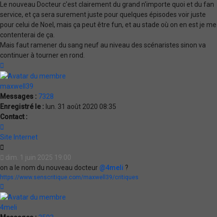
Le nouveau Docteur c'est clairement du grand n'importe quoi et du fan
service, et ça sera surement juste pour quelques épisodes voir juste
pour celui de Noel, mais ça peut être fun, et au stade où on en est je me
contenterai de ça.
Mais faut ramener du sang neuf au niveau des scénaristes sinon va
continuer à tourner en rond.
Haut
maxwell39
Messages :
7328
Enregistré le :
lun. 31 août 2020 08:35
Contact :
Contacter
maxwell39
Site Internet
Citation
dim. 1 juin 2025 19:00
on a le nom du nouveau docteur
@4meli
?
https://www.senscritique.com/maxwell39/critiques
Haut
4meli