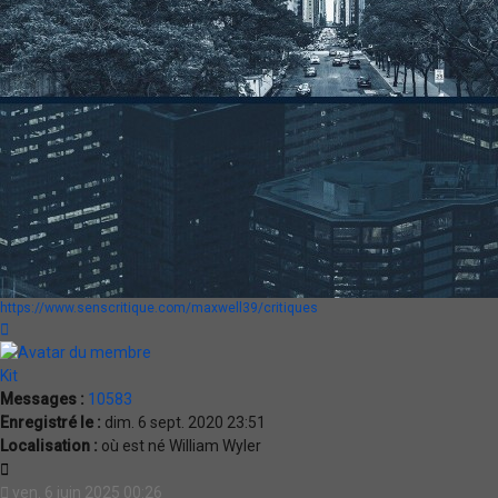
https://www.senscritique.com/maxwell39/critiques
Haut
Kit
Messages :
10583
Enregistré le :
dim. 6 sept. 2020 23:51
Localisation :
où est né William Wyler
Citation
ven. 6 juin 2025 00:26