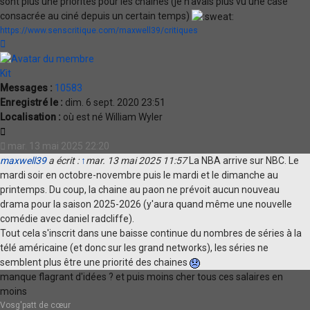
sont plus une priorités pour les chaines (je n'avais plus vu une case
consacrée au ciné depuis un certain temps)
https://www.senscritique.com/maxwell39/critiques
Haut
Kit
Messages :
10583
Enregistré le :
dim. 6 sept. 2020 23:51
Localisation :
où est né William Wyler
Citation
mar. 13 mai 2025 22:20
maxwell39
a écrit :
↑
mar. 13 mai 2025 11:57
La NBA arrive sur NBC. Le
mardi soir en octobre-novembre puis le mardi et le dimanche au
printemps. Du coup, la chaine au paon ne prévoit aucun nouveau
drama pour la saison 2025-2026 (y'aura quand même une nouvelle
comédie avec daniel radcliffe).
Tout cela s'inscrit dans une baisse continue du nombres de séries à la
télé américaine (et donc sur les grand networks), les séries ne
semblent plus être une priorité des chaines
manque flagrant d'idées ? et puis moins cher tous ces salaires en
moins
Vosg'patt de cœur