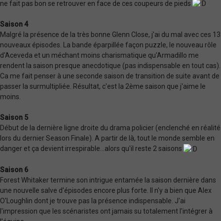
ne fait pas bon se retrouver en face de ces coupeurs de pieds
Saison 4
Malgré la présence de la très bonne Glenn Close, j'ai du mal avec ces 13
nouveaux épisodes. La bande éparpillée façon puzzle, le nouveau rôle
d'Aceveda et un méchant moins charismatique qu'Armadillo me
rendent la saison presque anecdotique (pas indispensable en tout cas).
Ca me fait penser à une seconde saison de transition de suite avant de
passer la surmultipliée. Résultat, c'est la 2ème saison que j'aime le
moins.
Saison 5
Début de la dernière ligne droite du drama policier (enclenché en réalité
lors du dernier Season Finale). A partir de là, tout le monde semble en
danger et ça devient irrespirable...alors qu'il reste 2 saisons
Saison 6
Forest Whitaker termine son intrigue entamée la saison dernière dans
une nouvelle salve d'épisodes encore plus forte. Il n'y a bien que Alex
O'Loughlin dont je trouve pas la présence indispensable. J'ai
l'impression que les scénaristes ont jamais su totalement l'intégrer à