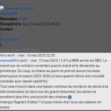
Haut
maxwell39
Messages :
7328
Enregistré le :
lun. 31 août 2020 08:35
Contact :
Contacter
maxwell39
Site Internet
Citation
mar. 13 mai 2025 22:25
Kit
a écrit :
↑
mar. 13 mai 2025 22:20
maxwell39
a écrit :
↑
mar. 13 mai 2025 11:57
La NBA arrive sur NBC. Le
mardi soir en octobre-novembre puis le mardi et le dimanche au
printemps. Du coup, la chaine au paon ne prévoit aucun nouveau
drama pour la saison 2025-2026 (y'aura quand même une nouvelle
comédie avec daniel radcliffe).
Tout cela s'inscrit dans une baisse continue du nombres de séries à la
télé américaine (et donc sur les grand networks), les séries ne
semblent plus être une priorité des chaines
manque flagrant d'idées ? et puis moins cher tous ces salaires en
moins