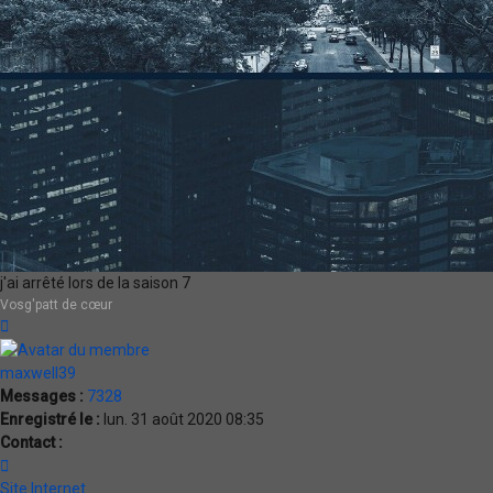
j'ai arrêté lors de la saison 7
Vosg'patt de cœur
Haut
maxwell39
Messages :
7328
Enregistré le :
lun. 31 août 2020 08:35
Contact :
Contacter
maxwell39
Site Internet