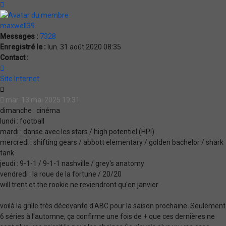
Haut
maxwell39
Messages :
7328
Enregistré le :
lun. 31 août 2020 08:35
Contact :
Contacter
maxwell39
Site Internet
Citation
mar. 13 mai 2025 19:31
dimanche : cinéma
lundi : football
mardi : danse avec les stars / high potentiel (HPI)
mercredi : shifting gears / abbott elementary / golden bachelor / shark
tank
jeudi : 9-1-1 / 9-1-1 nashville / grey's anatomy
vendredi : la roue de la fortune / 20/20
will trent et the rookie ne reviendront qu'en janvier
voilà la grille très décevante d'ABC pour la saison prochaine. Seulement
6 séries à l'automne, ça confirme une fois de + que ces dernières ne