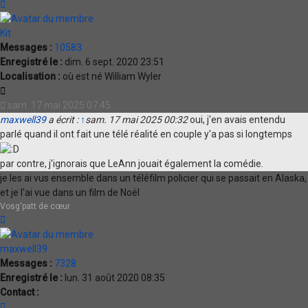
Haut
Kit
Messages :
10583
Enregistré le :
dim. 6 sept. 2020 23:51
Localisation :
où est né William Wyler
Citation
sam. 17 mai 2025 07:45
maxwell39
a écrit :
↑
sam. 17 mai 2025 00:32
oui, j'en avais entendu
parlé quand il ont fait une télé réalité en couple y'a pas si longtemps
par contre, j'ignorais que LeAnn jouait également la comédie.
je les ai vus ensemble dans un téléfilm policier qui se passait en Alaska,
et je l'ai vue dans un film de Noël
Vosg'patt de cœur
Haut
maxwell39
Messages :
7328
Enregistré le :
lun. 31 août 2020 08:35
Contact :
Contacter