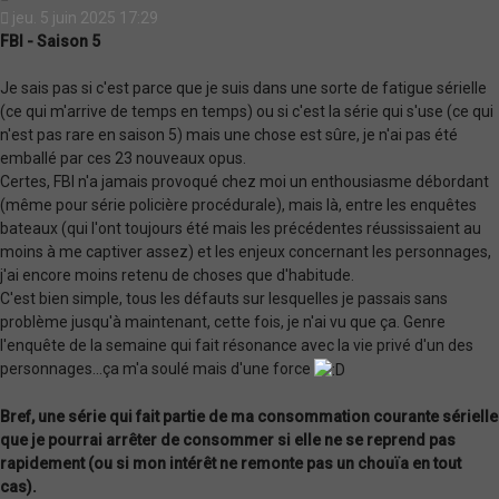
jeu. 5 juin 2025 17:29
FBI - Saison 5
Je sais pas si c'est parce que je suis dans une sorte de fatigue sérielle
(ce qui m'arrive de temps en temps) ou si c'est la série qui s'use (ce qui
n'est pas rare en saison 5) mais une chose est sûre, je n'ai pas été
emballé par ces 23 nouveaux opus.
Certes, FBI n'a jamais provoqué chez moi un enthousiasme débordant
(même pour série policière procédurale), mais là, entre les enquêtes
bateaux (qui l'ont toujours été mais les précédentes réussissaient au
moins à me captiver assez) et les enjeux concernant les personnages,
j'ai encore moins retenu de choses que d'habitude.
C'est bien simple, tous les défauts sur lesquelles je passais sans
problème jusqu'à maintenant, cette fois, je n'ai vu que ça. Genre
l'enquête de la semaine qui fait résonance avec la vie privé d'un des
personnages...ça m'a soulé mais d'une force
Bref, une série qui fait partie de ma consommation courante sérielle
que je pourrai arrêter de consommer si elle ne se reprend pas
rapidement (ou si mon intérêt ne remonte pas un chouïa en tout
cas).