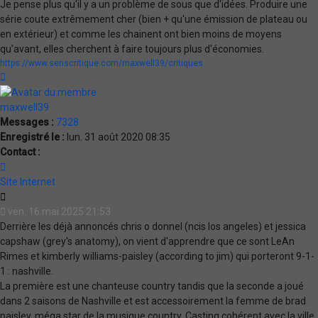
Je pense plus qu'il y a un problème de sous que d'idées. Produire une
série coute extrêmement cher (bien + qu'une émission de plateau ou
en extérieur) et comme les chainent ont bien moins de moyens
qu'avant, elles cherchent à faire toujours plus d'économies.
https://www.senscritique.com/maxwell39/critiques
Haut
maxwell39
Messages :
7328
Enregistré le :
lun. 31 août 2020 08:35
Contact :
Contacter
maxwell39
Site Internet
Citation
ven. 16 mai 2025 21:53
Derrière les déjà annoncés chris o donnel (ncis los angeles) et jessica
capshaw (grey's anatomy), on vient d'apprendre que ce sont LeAn
Rimes et kimberly williams-paisley (according to jim) qui porteront 9-1-
1 : nashville.
La première est une chanteuse country tandis que la seconde a joué
dans 2 saisons de Nashville et est accessoirement la femme de brad
paisley, méga star de la musique country. Casting cohérent avec la ville