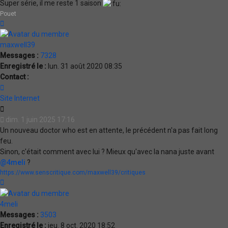
Super série, il me reste 1 saison
Pouet
Haut
maxwell39
Messages :
7328
Enregistré le :
lun. 31 août 2020 08:35
Contact :
Contacter
maxwell39
Site Internet
Citation
dim. 1 juin 2025 17:16
Un nouveau doctor who est en attente, le précédent n'a pas fait long
feu.
Sinon, c'était comment avec lui ? Mieux qu'avec la nana juste avant
@4meli
?
https://www.senscritique.com/maxwell39/critiques
Haut
4meli
Messages :
3503
Enregistré le :
jeu. 8 oct. 2020 18:52