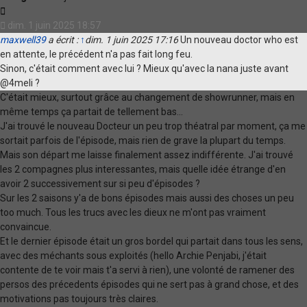
Citation
dim. 1 juin 2025 18:57
maxwell39
a écrit :
↑
dim. 1 juin 2025 17:16
Un nouveau doctor who est
en attente, le précédent n'a pas fait long feu.
Sinon, c'était comment avec lui ? Mieux qu'avec la nana juste avant
@4meli ?
C'était mieux, surtout grâce au changement de showrunner, mais en
même temps ça partait de tellement bas...
J'ai trouvé le nouveau Docteur un peu trop théatral par moment, ça me
sortait parfois de l'épisode, mais rien de grave la plupart du temps.
Mais son départ me laisse finalement assez indifférente. J'ai trouvé
les 2 compagnes plus interessantes, mais quelle idée étrange d'en
avoir 2 successivement sur si peu d'épisodes ?
Sur les 2 saisons y'a de bons épisodes mais aussi des choses un peu
too much. Tous les trucs avec les dieux ne m'ont pas vraiment
convaincue.
Et le dernier épisode était un gros bordel qui partait dans tous les sens,
avec des méchants sous exploités (hello Archie Penjabi, j'était
contente de te voir mais t'a servi à rien), une volonté de ramener des
persos des précedents épisodes qui ne sert pas à grand chose, et des
motivations pas toujours très claires.