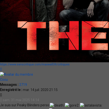
https://www.senscritique.com/maxwell39/critiques
Haut
Cocu
Messages :
2719
Enregistré le :
mar. 14 juil. 2020 21:15
Citation
sam. 31 mai 2025 14:14
Je suis sur Peaky Blinders perso