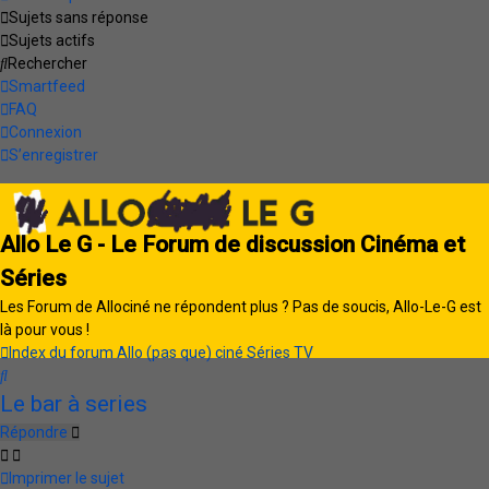
Sujets sans réponse
Sujets actifs
Rechercher
Smartfeed
FAQ
Connexion
S’enregistrer
Allo Le G - Le Forum de discussion Cinéma et
Séries
Les Forum de Allociné ne répondent plus ? Pas de soucis, Allo-Le-G est
là pour vous !
Index du forum
Allo (pas que) ciné
Séries TV
Rechercher
Le bar à series
Répondre
Imprimer le sujet