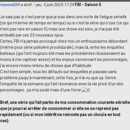
maxwell39
a écrit :
↑
jeu. 5 juin 2025 17:29
FBI - Saison 5
Je sais pas si c'est parce que je suis dans une sorte de fatigue sérielle
(ce qui m'arrive de temps en temps) ou si c'est la série qui s'use (ce qui
n'est pas rare en saison 5) mais une chose est sûre, je n'ai pas été
emballé par ces 23 nouveaux opus.
Certes, FBI n'a jamais provoqué chez moi un enthousiasme débordant
(même pour série policière procédurale), mais là, entre les enquêtes
bateaux (qui l'ont toujours été mais les précédentes réussissaient au
moins à me captiver assez) et les enjeux concernant les personnages,
j'ai encore moins retenu de choses que d'habitude.
C'est bien simple, tous les défauts sur lesquelles je passais sans
problème jusqu'à maintenant, cette fois, je n'ai vu que ça. Genre
l'enquête de la semaine qui fait résonance avec la vie privé d'un des
personnages...ça m'a soulé mais d'une force
Bref, une série qui fait partie de ma consommation courante sérielle
que je pourrai arrêter de consommer si elle ne se reprend pas
rapidement (ou si mon intérêt ne remonte pas un chouïa en tout
cas).