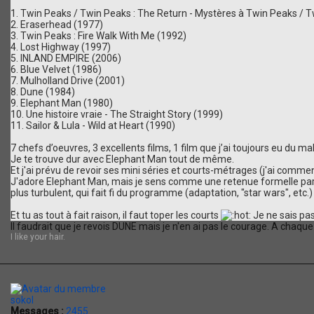
1. Twin Peaks / Twin Peaks : The Return - Mystères à Twin Peaks / 
2. Eraserhead (1977)
3. Twin Peaks : Fire Walk With Me (1992)
4. Lost Highway (1997)
5. INLAND EMPIRE (2006)
6. Blue Velvet (1986)
7. Mulholland Drive (2001)
8. Dune (1984)
9. Elephant Man (1980)
10. Une histoire vraie - The Straight Story (1999)
11. Sailor & Lula - Wild at Heart (1990)
7 chefs d’oeuvres, 3 excellents films, 1 film que j’ai toujours eu du ma
Je te trouve dur avec Elephant Man tout de même.
Et j'ai prévu de revoir ses mini séries et courts-métrages (j'ai commenc
J'adore Elephant Man, mais je sens comme une retenue formelle par ra
plus turbulent, qui fait fi du programme (adaptation, "star wars", et
Et tu as tout à fait raison, il faut toper les courts
Je ne sais pas 
Il faudrait que je revois DUNE mais je n'en ai pas le courage. A chaque 
I like your hair.
sokol
Messages :
2455