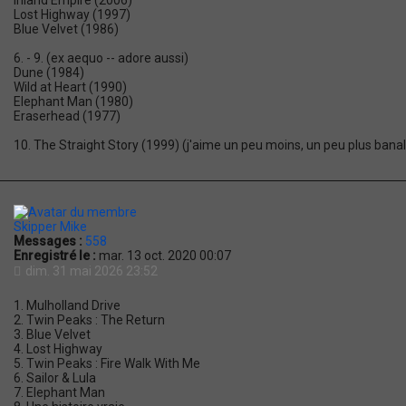
Inland Empire (2006)
Lost Highway (1997)
Blue Velvet (1986)
6. - 9. (ex aequo -- adore aussi)
Dune (1984)
Wild at Heart (1990)
Elephant Man (1980)
Eraserhead (1977)
10. The Straight Story (1999) (j'aime un peu moins, un peu plus ban
Skipper Mike
Messages :
558
Enregistré le :
mar. 13 oct. 2020 00:07
dim. 31 mai 2026 23:52
1. Mulholland Drive
2. Twin Peaks : The Return
3. Blue Velvet
4. Lost Highway
5. Twin Peaks : Fire Walk With Me
6. Sailor & Lula
7. Elephant Man