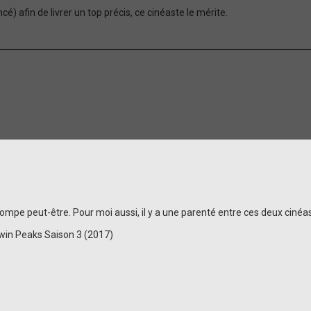
é) afin de livrer un top précis, ce cinéaste le mérite.
rompe peut-être. Pour moi aussi, il y a une parenté entre ces deux cinéa
Twin Peaks Saison 3 (2017)