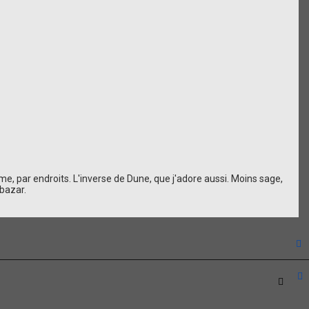
e, par endroits. L'inverse de Dune, que j'adore aussi. Moins sage,
 bazar.
t
Citat