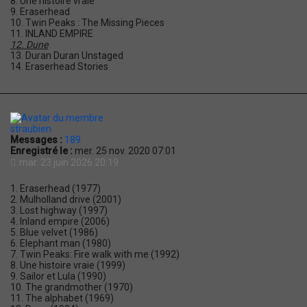
8. Une histoire vraie
9. Eraserhead
10. Twin Peaks : The Missing Pieces
11. INLAND EMPIRE
12. Dune
13. Duran Duran Unstaged
14. Eraserhead Stories
straubien
Messages :
189
Enregistré le :
mer. 25 nov. 2020 07:01
mar. 23 juin 2026 20:19
1. Eraserhead (1977)
2. Mulholland drive (2001)
3. Lost highway (1997)
4. Inland empire (2006)
5. Blue velvet (1986)
6. Elephant man (1980)
7. Twin Peaks: Fire walk with me (1992)
8. Une histoire vraie (1999)
9. Sailor et Lula (1990)
10. The grandmother (1970)
11. The alphabet (1969)