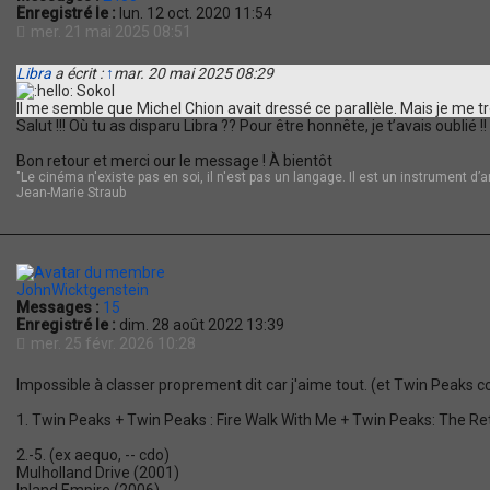
Enregistré le :
lun. 12 oct. 2020 11:54
mer. 21 mai 2025 08:51
Libra
a écrit :
↑
mar. 20 mai 2025 08:29
Sokol
Il me semble que Michel Chion avait dressé ce parallèle. Mais je me t
Salut !!! Où tu as disparu Libra ?? Pour être honnête, je t’avais oublié !!
Bon retour et merci our le message ! À bientôt
"Le cinéma n'existe pas en soi, il n'est pas un langage. Il est un instrument d’an
Jean-Marie Straub
JohnWicktgenstein
Messages :
15
Enregistré le :
dim. 28 août 2022 13:39
mer. 25 févr. 2026 10:28
Impossible à classer proprement dit car j'aime tout. (et Twin Peaks
1. Twin Peaks + Twin Peaks : Fire Walk With Me + Twin Peaks: The Re
2.-5. (ex aequo, -- cdo)
Mulholland Drive (2001)