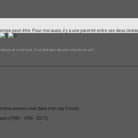
rompe peut-être. Pour moi aussi, il y a une parenté entre ces deux cinéa
alyse et c'est tout. Il ne doit pas devenir une fin en soi".
 comme univers c'est dans mon top 3 ever)
turn (1990 - 1992 - 2017)