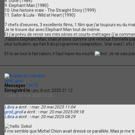
8. Dune (1984)
9. Elephant Man (1980)
10. Une histoire vraie - The Straight Story (1999)
11. Sailor & Lula - Wild at Heart (1990)
7 chefs d’oeuvres, 3 excellents films, 1 film que j’ai toujours eu du ma
Je te trouve dur avec Elephant Man tout de même.
Et j'ai prévu de revoir ses mini séries et courts-métrages (j'ai commenc
J'adore Elephant Man, mais je sens comme une retenue formelle par ra
plus turbulent, qui fait fi du programme (adaptation, "star wars", et
Et tu as tout à fait raison, il faut toper les courts
Je ne sais pas 
groil_groil
Messages :
5072
Enregistré le :
jeu. 8 oct. 2020 21:12
mar. 20 mai 2025 15:21
Libra
a écrit :
↑
mar. 20 mai 2025 11:04
groil_groil
a écrit :
↑
mar. 20 mai 2025 09:18
Libra
a écrit :
↑
mar. 20 mai 2025 08:29
Sokol
Il me semble que Michel Chion avait dressé ce parallèle. Mais je me t