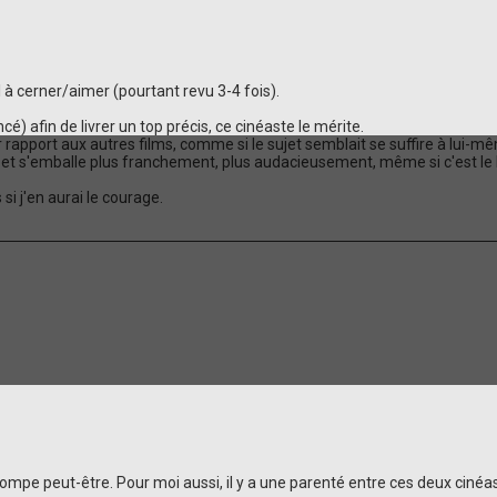
l à cerner/aimer (pourtant revu 3-4 fois).
é) afin de livrer un top précis, ce cinéaste le mérite.
pport aux autres films, comme si le sujet semblait se suffire à lui-mêm
c.) et s'emballe plus franchement, plus audacieusement, même si c'est le
si j'en aurai le courage.
rompe peut-être. Pour moi aussi, il y a une parenté entre ces deux cinéa