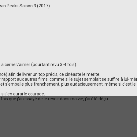
Twin Peaks Saison 3 (2017)
l à cerner/aimer (pourtant revu 3-4 fois).
é) afin de livrer un top précis, ce cinéaste le mérite.
pport aux autres films, comme si le sujet semblait se suffire à lui-mêm
c.) et s'emballe plus franchement, plus audacieusement, même si c'est le
si j'en aurai le courage.
fois que j'ai essayé de le revoir dans ma vie, j'ai été déçu.