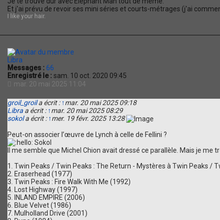
Je te trouve dur avec Elephant Man tout de même.
Et j'ai prévu de revoir ses mini séries et courts-métrages (j'ai commenc
I like your hair.
Libra
Messages :
66
Enregistré le :
sam. 10 oct. 2020 09:45
mar. 20 mai 2025 11:04
groil_groil
a écrit :
↑
mar. 20 mai 2025 09:18
Libra
a écrit :
↑
mar. 20 mai 2025 08:29
sokol
a écrit :
↑
mer. 19 févr. 2025 13:28
Peut-on associer l’œuvre de Lynch à celle de Fellini ?
Sokol
Il me semble que Michel Chion avait dressé ce parallèle. Mais je me t
1. Twin Peaks / Twin Peaks : The Return - Mystères à Twin Peaks / 
2. Eraserhead (1977)
3. Twin Peaks : Fire Walk With Me (1992)
4. Lost Highway (1997)
5. INLAND EMPIRE (2006)
6. Blue Velvet (1986)
7. Mulholland Drive (2001)