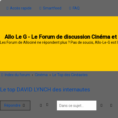
Accès rapide
Smartfeed
FAQ
Allo Le G - Le Forum de discussion Cinéma et
Les Forum de Allociné ne répondent plus ? Pas de soucis, Allo-Le-G est l
Index du forum
Cinéma
Le Top des Cinéastes
Le top DAVID LYNCH des internautes
Recherc
Re
Répondre