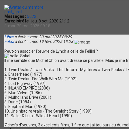
groil_groil
Messages :
5072
Enregistré le :
jeu. 8 oct. 2020 21:12
mar. 20 mai 2025 09:18
Libra
a écrit :
↑
mar. 20 mai 2025 08:29
sokol
a écrit :
↑
mer. 19 févr. 2025 13:28
Peut-on associer l’œuvre de Lynch à celle de Fellini ?
Sokol
Il me semble que Michel Chion avait dressé ce parallèle. Mais je me t
1. Twin Peaks / Twin Peaks : The Return - Mystères à Twin Peaks / 
2. Eraserhead (1977)
3. Twin Peaks : Fire Walk With Me (1992)
4. Lost Highway (1997)
5. INLAND EMPIRE (2006)
6. Blue Velvet (1986)
7. Mulholland Drive (2001)
8. Dune (1984)
9. Elephant Man (1980)
10. Une histoire vraie - The Straight Story (1999)
11. Sailor & Lula - Wild at Heart (1990)
7 chefs d’oeuvres, 3 excellents films, 1 film que j’ai toujours eu du ma