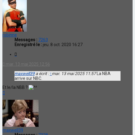
robinne
Messages :
7263
Enregistré le :
jeu. 8 oct. 2020 16:27
Citation
mar. 13 mai 2025 12:56
maxwell39
a écrit :
↑
mar. 13 mai 2025 11:57
La NBA
arrive sur NBC.
Et le/la NBB ?
Haut
maxwell39
Messages :
7328