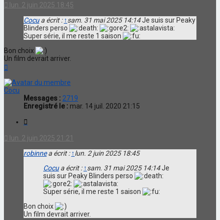
lun. 2 juin 2025 18:45
Cocu
a écrit :
↑
sam. 31 mai 2025 14:14
Je suis sur Peaky
Blinders perso
Super série, il me reste 1 saison
Bon choix
Un film devrait arriver.
Haut
Cocu
Messages :
2719
Enregistré le :
mar. 14 juil. 2020 21:15
Citation
lun. 2 juin 2025 21:21
robinne
a écrit :
↑
lun. 2 juin 2025 18:45
Cocu
a écrit :
↑
sam. 31 mai 2025 14:14
Je
suis sur Peaky Blinders perso
Super série, il me reste 1 saison
Bon choix
Un film devrait arriver.