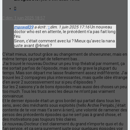
Citation
dim. 1 juin 2025 18:57
maxwell39
a écrit :
↑
dim. 1 juin 2025 17:16
Un nouveau
doctor who est en attente, le précédent n'a pas fait long
feu.
Sinon, c'était comment avec lui ? Mieux qu'avec la nana
juste avant @4meli ?
C'était mieux, surtout grâce au changement de showrunner, mais en
même temps ça partait de tellement bas...
J'ai trouvé le nouveau Docteur un peu trop théatral par moment, ça
me sortait parfois de l'épisode, mais rien de grave la plupart du
temps. Mais son départ me laisse finalement assez indifférente. J'ai
trouvé les 2 compagnes plus interessantes, mais quelle idée étrange
d'en avoir 2 successivement sur si peu d'épisodes ?
Sur les 2 saisons y'a de bons épisodes mais aussi des choses un peu
too much. Tous les trucs avec les dieux ne m'ont pas vraiment
convaincue.
Et le dernier épisode était un gros bordel qui partait dans tous les
sens, avec des méchants sous exploités (hello Archie Penjabi, j'était
contente de te voir mais t'a servi à rien), une volonté de ramener des
persos des précedents épisodes qui ne sert pas à grand chose, et
des motivations pas toujours très claires.
Le nouveau Docteur c'est clairement du grand n'importe quoi et du
fan service, et ça sera surement juste pour quelques épisodes voir