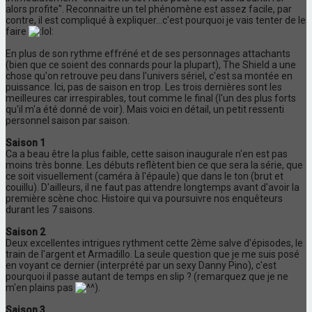
alors profite". Reconnaitre un tel phénomène est assez facile, par
contre, il est compliqué à expliquer...c'est pourquoi je vais tenter de le
faire
En plus de son rythme effréné et de ses personnages attachants
(bien que ce soient des connards pour la plupart), The Shield a une
chose qu'on retrouve peu dans l'univers sériel, c'est sa montée en
puissance. Ici, pas de saison en trop. Les trois dernières sont les
meilleures car irrespirables, tout comme le final (l'un des plus forts
qu'il m'a été donné de voir). Mais voici en détail, un petit ressenti
personnel saison par saison.
Saison 1
Ca a beau être la plus faible, cette saison inaugurale n'en est pas
moins très bonne. Les débuts reflètent bien ce que sera la série, que
ce soit visuellement (caméra à l'épaule) que dans le ton (brut et
couillu). D'ailleurs, il ne faut pas attendre longtemps avant d'avoir la
première scène choc. Histoire qui va poursuivre nos enquêteurs
durant les 7 saisons.
Saison 2
Deux excellentes intrigues rythment cette 2ème salve d'épisodes, le
train de l'argent et Armadillo. La seule question que je me suis posé
en voyant ce dernier (interprété par un sexy Danny Pino), c'est
pourquoi il passe autant de temps en slip ? (remarquez que je ne
m'en plains pas
).
Saison 3