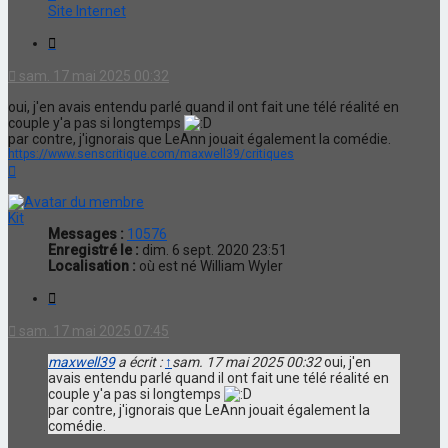
maxwell39
Site Internet
Citation
sam. 17 mai 2025 00:32
oui, j'en avais entendu parlé quand il ont fait une télé réalité en
couple y'a pas si longtemps
par contre, j'ignorais que LeAnn jouait également la comédie.
https://www.senscritique.com/maxwell39/critiques
Haut
Kit
Messages :
10576
Enregistré le :
dim. 6 sept. 2020 23:51
Localisation :
où est né William Wyler
Citation
sam. 17 mai 2025 07:45
maxwell39
a écrit :
↑
sam. 17 mai 2025 00:32
oui, j'en
avais entendu parlé quand il ont fait une télé réalité en
couple y'a pas si longtemps
par contre, j'ignorais que LeAnn jouait également la
comédie.