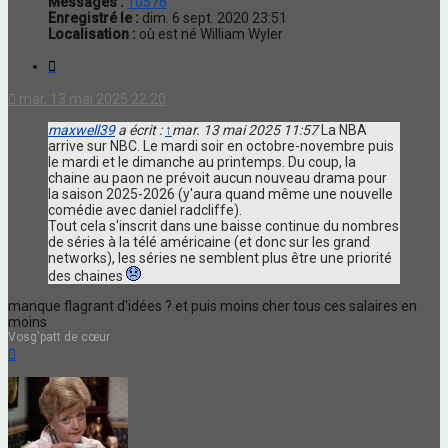
Messages :
10576
Enregistré le :
dim. 6 sept. 2020 23:51
Localisation :
où est né William Wyler
Citation
mar. 13 mai 2025 22:20
maxwell39
a écrit :
↑
mar. 13 mai 2025 11:57
La NBA
arrive sur NBC. Le mardi soir en octobre-novembre puis
le mardi et le dimanche au printemps. Du coup, la
chaine au paon ne prévoit aucun nouveau drama pour
la saison 2025-2026 (y'aura quand même une nouvelle
comédie avec daniel radcliffe).
Tout cela s'inscrit dans une baisse continue du nombres
de séries à la télé américaine (et donc sur les grand
networks), les séries ne semblent plus être une priorité
des chaines
manque flagrant d'idées ? et puis moins cher tous ces salaires en
moins
Vosg'patt de cœur
Haut