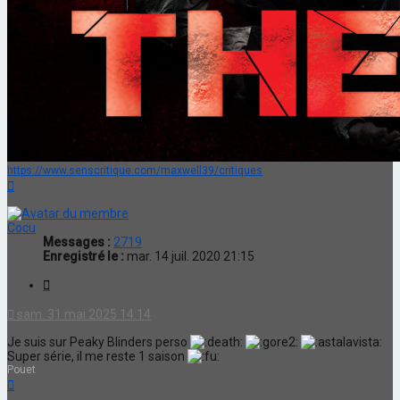
https://www.senscritique.com/maxwell39/critiques
Haut
Cocu
Messages :
2719
Enregistré le :
mar. 14 juil. 2020 21:15
Citation
sam. 31 mai 2025 14:14
Je suis sur Peaky Blinders perso
Super série, il me reste 1 saison
Pouet
Haut