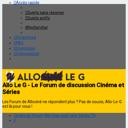
Accès rapide
Sujets sans réponse
Sujets actifs
Rechercher
Smartfeed
FAQ
Connexion
S’enregistrer
Allo Le G - Le Forum de discussion Cinéma et
Séries
Les Forum de Allociné ne répondent plus ? Pas de soucis, Allo-Le-G
est là pour vous !
Index du forum
Allo (pas que) ciné
Séries TV
Rechercher