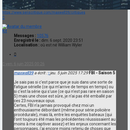
https://www.senscritique.com/maxwell39/critiques
Haut
Kit
Messages :
10576
Enregistré le :
dim. 6 sept. 2020 23:51
Localisation :
où est né William Wyler
Citation
ven. 6 juin 2025 00:26
maxwell39
a écrit :
↑
jeu. 5 juin 2025 17:29
FBI - Saison 5
Je sais pas si c'est parce que je suis dans une sorte de
fatigue sérielle (ce qui m'arrive de temps en temps) ou
si c'est la série qui s'use (ce qui n'est pas rare en saison
5) mais une chose est sûre, je n'ai pas été emballé par
ces 23 nouveaux opus.
Certes, FBI n'a jamais provoqué chez moi un
enthousiasme débordant (même pour série policière
procédurale), mais là, entre les enquêtes bateaux (qui
l'ont toujours été mais les précédentes réussissaient au
moins à me captiver assez) et les enjeux concernant les
personnages, j'ai encore moins retenu de choses que