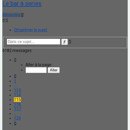
Le bar à series
Répondre
Imprimer le sujet
Recherche
Rechercher
avancée
6182 messages
Page
115
Aller à la page :
sur
124
Précédente
1
…
113
114
115
116
117
…
124
Suivante