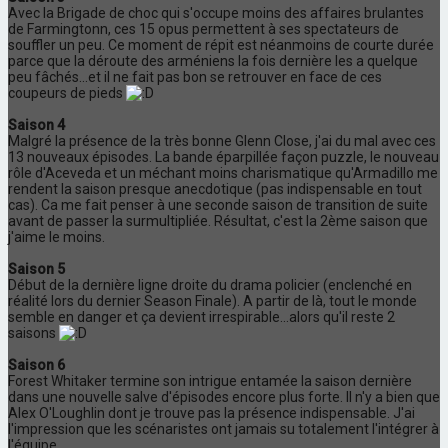
Avec la Brigade de choc qui s'occupe moins des affaires brulantes
de Farmingtonn, ces 15 opus permettent à ses spectateurs de
souffler un peu. Ce moment de répit est néanmoins de courte durée
parce que la déroute des arméniens la fois dernière les a quelque
peu fâchés...et il ne fait pas bon se retrouver en face de ces
coupeurs de pieds
Saison 4
Malgré la présence de la très bonne Glenn Close, j'ai du mal avec ces
13 nouveaux épisodes. La bande éparpillée façon puzzle, le nouveau
rôle d'Aceveda et un méchant moins charismatique qu'Armadillo me
rendent la saison presque anecdotique (pas indispensable en tout
cas). Ca me fait penser à une seconde saison de transition de suite
avant de passer la surmultipliée. Résultat, c'est la 2ème saison que
j'aime le moins.
Saison 5
Début de la dernière ligne droite du drama policier (enclenché en
réalité lors du dernier Season Finale). A partir de là, tout le monde
semble en danger et ça devient irrespirable...alors qu'il reste 2
saisons
Saison 6
Forest Whitaker termine son intrigue entamée la saison dernière
dans une nouvelle salve d'épisodes encore plus forte. Il n'y a bien que
Alex O'Loughlin dont je trouve pas la présence indispensable. J'ai
l'impression que les scénaristes ont jamais su totalement l'intégrer à
l'équipe.