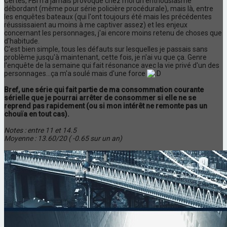
Certes, FBI n'a jamais provoqué chez moi un enthousiasme
débordant (même pour série policière procédurale), mais là, entre
les enquêtes bateaux (qui l'ont toujours été mais les précédentes
réussissaient au moins à me captiver assez) et les enjeux
concernant les personnages, j'ai encore moins retenu de choses que
d'habitude.
C'est bien simple, tous les défauts sur lesquelles je passais sans
problème jusqu'à maintenant, cette fois, je n'ai vu que ça. Genre
l'enquête de la semaine qui fait résonance avec la vie privé d'un des
personnages...ça m'a soulé mais d'une force
Bref, une série qui fait partie de ma consommation courante
sérielle que je pourrai arrêter de consommer si elle ne se
reprend pas rapidement (ou si mon intérêt ne remonte pas un
chouïa en tout cas).
Notes : entre 11 et 14.5
Moyenne : 13.60/20 ( -0.65 sur un an)