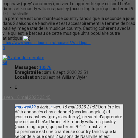
capshaw (grey's anatomy), on vient d'apprendre que ce sont LeAn
Rimes et kimberly williams-paisley (according to jim) qui porteront 9-
1-1 : nashville.
La première est une chanteuse country tandis que la seconde a joué
dans 2 saisons de Nashville et est accessoirement la femme de brad
paisley, méga star de la musique country. Casting cohérent avec la
ville qui est le berceau de cette musique ultra populaire outre
atlantique
https://www.senscritique.com/maxwell39/critiques
Haut
Kit
Messages :
10576
Enregistré le :
dim. 6 sept. 2020 23:51
Localisation :
où est né William Wyler
Citation
ven. 16 mai 2025 23:45
maxwell39
a écrit :
↑
ven. 16 mai 2025 21:53
Derrière les
déjà annoncés chris o donnel (ncis los angeles) et
jessica capshaw (grey's anatomy), on vient d'apprendre
que ce sont LeAn Rimes et kimberly williams-paisley
(according to jim) qui porteront 9-1-1 : nashville.
La première est une chanteuse country tandis que la
seconde a joué dans 2 saisons de Nashville et est