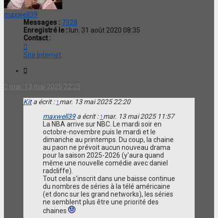
maxwell39
Messages :
7328
Enregistré le :
lun. 31 août 2020 08:35
Contact :
Contacter
maxwell39
Site Internet
Citation
mar. 13 mai 2025 22:25
Kit
a écrit :
↑
mar. 13 mai 2025 22:20
maxwell39
a écrit :
↑
mar. 13 mai 2025 11:57
La NBA arrive sur NBC. Le mardi soir en
octobre-novembre puis le mardi et le
dimanche au printemps. Du coup, la chaine
au paon ne prévoit aucun nouveau drama
pour la saison 2025-2026 (y'aura quand
même une nouvelle comédie avec daniel
radcliffe).
Tout cela s'inscrit dans une baisse continue
du nombres de séries à la télé américaine
(et donc sur les grand networks), les séries
ne semblent plus être une priorité des
chaines