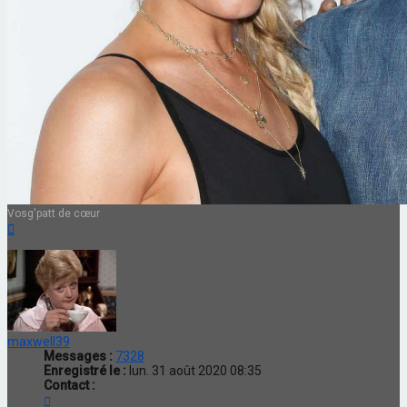
Vosg'patt de cœur
Haut
maxwell39
Messages :
7328
Enregistré le :
lun. 31 août 2020 08:35
Contact :
Contacter