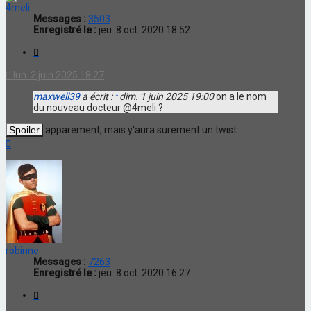
4meli
Messages :
3503
Enregistré le :
jeu. 8 oct. 2020 18:52
Citation
lun. 2 juin 2025 18:27
maxwell39
a écrit :
↑
dim. 1 juin 2025 19:00
on a le nom
du nouveau docteur @4meli ?
apparement, mais y'aura surement un twist.
Haut
robinne
Messages :
7263
Enregistré le :
jeu. 8 oct. 2020 16:27
Citation