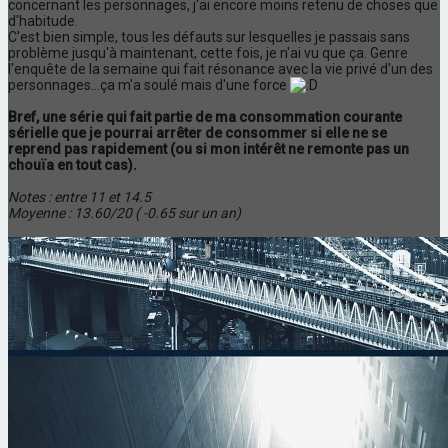
concernant les personnages, j'ai encore moins retenu de choses que
d'habitude.
C'est bien simple, tous les défauts sur lesquelles je passais sans
problème jusqu'à maintenant, cette fois, je n'ai vu que ça. Genre
l'enquête de la semaine qui fait résonance avec la vie privé d'un des
personnages...ça m'a soulé mais d'une force
Bref, une série qui fait partie de ma consommation courante
sérielle que je pourrai arrêter de consommer si elle ne se
reprend pas rapidement (ou si mon intérêt ne remonte pas un
chouïa en tout cas).
Notes : entre 11 et 14.5
Moyenne : 13.60/20 ( -0.65 sur un an)