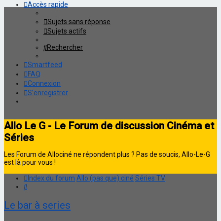
Accès rapide
Sujets sans réponse
Sujets actifs
Rechercher
Smartfeed
FAQ
Connexion
S’enregistrer
Allo Le G - Le Forum de discussion Cinéma et
Séries
Les Forum de Allociné ne répondent plus ? Pas de soucis, Allo-Le-G
est là pour vous !
Index du forum
Allo (pas que) ciné
Séries TV
Rechercher
Le bar à series