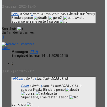
lun. 2 juin 2025 18:45
Cocu
a écrit :
↑
sam. 31 mai 2025 14:14
Je suis sur Peaky
Blinders perso
Super série, il me reste 1 saison
Bon choix
Un film devrait arriver.
Haut
Cocu
Messages :
2719
Enregistré le :
mar. 14 juil. 2020 21:15
Citation
lun. 2 juin 2025 21:21
robinne
a écrit :
↑
lun. 2 juin 2025 18:45
Cocu
a écrit :
↑
sam. 31 mai 2025 14:14
Je
suis sur Peaky Blinders perso
Super série, il me reste 1 saison
Bon choix