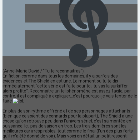
(Anne-Marie David / "Tu te reconnaitras").
En fiction comme dans tous les domaines, il y a parfois des
évidences et The Shield en est une. Le moment ou tu te dis
immédiatement "cette série est faite pour toi, tu vas la surkiffer
alors profite". Reconnaitre un tel phénomène est assez facile, par
contre, il est compliqué à expliquer...c'est pourquoi je vais tenter de le
faire
En plus de son rythme effréné et de ses personnages attachants
(bien que ce soient des connards pour la plupart), The Shield a une
chose qu'on retrouve peu dans l'univers sériel, c'est sa montée en
puissance. Ici, pas de saison en trop. Les trois dernières sont les
meilleures car irrespirables, tout comme le final (l'un des plus forts
qu'il m'a été donné de voir). Mais voici en détail, un petit ressenti