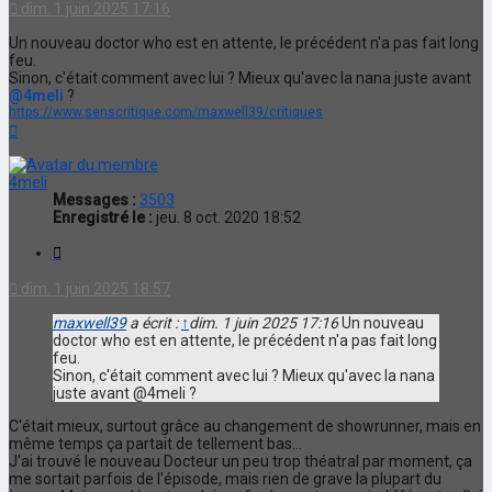
dim. 1 juin 2025 17:16
Un nouveau doctor who est en attente, le précédent n'a pas fait long
feu.
Sinon, c'était comment avec lui ? Mieux qu'avec la nana juste avant
@4meli
?
https://www.senscritique.com/maxwell39/critiques
Haut
4meli
Messages :
3503
Enregistré le :
jeu. 8 oct. 2020 18:52
Citation
dim. 1 juin 2025 18:57
maxwell39
a écrit :
↑
dim. 1 juin 2025 17:16
Un nouveau
doctor who est en attente, le précédent n'a pas fait long
feu.
Sinon, c'était comment avec lui ? Mieux qu'avec la nana
juste avant @4meli ?
C'était mieux, surtout grâce au changement de showrunner, mais en
même temps ça partait de tellement bas...
J'ai trouvé le nouveau Docteur un peu trop théatral par moment, ça
me sortait parfois de l'épisode, mais rien de grave la plupart du