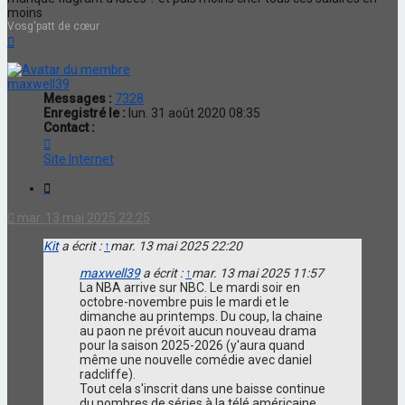
moins
Vosg'patt de cœur
Haut
maxwell39
Messages :
7328
Enregistré le :
lun. 31 août 2020 08:35
Contact :
Contacter
maxwell39
Site Internet
Citation
mar. 13 mai 2025 22:25
Kit
a écrit :
↑
mar. 13 mai 2025 22:20
maxwell39
a écrit :
↑
mar. 13 mai 2025 11:57
La NBA arrive sur NBC. Le mardi soir en
octobre-novembre puis le mardi et le
dimanche au printemps. Du coup, la chaine
au paon ne prévoit aucun nouveau drama
pour la saison 2025-2026 (y'aura quand
même une nouvelle comédie avec daniel
radcliffe).
Tout cela s'inscrit dans une baisse continue
du nombres de séries à la télé américaine