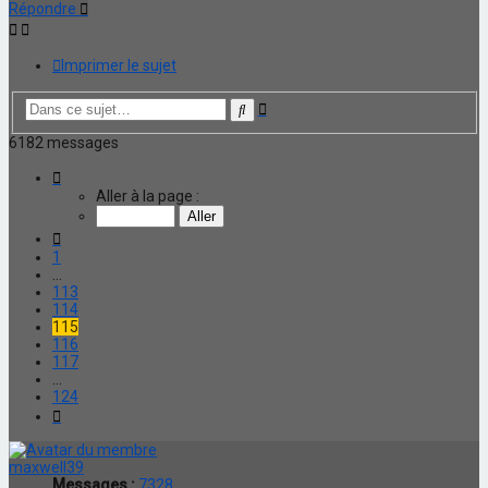
Répondre
Imprimer le sujet
Recherche
Rechercher
avancée
6182 messages
Page
115
Aller à la page :
sur
124
Précédente
1
…
113
114
115
116
117
…
124
Suivante
maxwell39
Messages :
7328