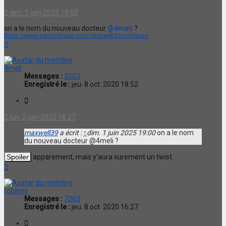
dim. 1 juin 2025 19:00
on a le nom du nouveau docteur
@4meli
?
https://www.senscritique.com/maxwell39/critiques
Haut
4meli
Messages :
3503
Enregistré le :
jeu. 8 oct. 2020 18:52
Citation
lun. 2 juin 2025 18:27
maxwell39
a écrit :
↑
dim. 1 juin 2025 19:00
on a le nom
du nouveau docteur @4meli ?
apparement, mais y'aura surement un twist.
Haut
robinne
Messages :
7263
Enregistré le :
jeu. 8 oct. 2020 16:27
Citation