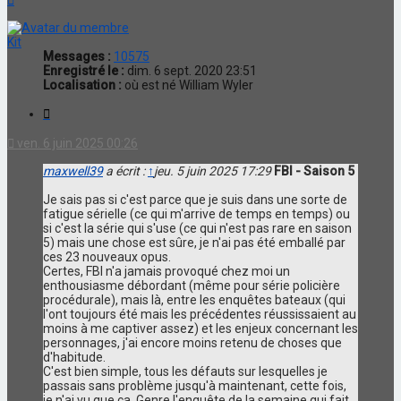
Kit
Messages :
10575
Enregistré le :
dim. 6 sept. 2020 23:51
Localisation :
où est né William Wyler
Citation
ven. 6 juin 2025 00:26
maxwell39
a écrit :
↑
jeu. 5 juin 2025 17:29
FBI - Saison 5
Je sais pas si c'est parce que je suis dans une sorte de
fatigue sérielle (ce qui m'arrive de temps en temps) ou
si c'est la série qui s'use (ce qui n'est pas rare en saison
5) mais une chose est sûre, je n'ai pas été emballé par
ces 23 nouveaux opus.
Certes, FBI n'a jamais provoqué chez moi un
enthousiasme débordant (même pour série policière
procédurale), mais là, entre les enquêtes bateaux (qui
l'ont toujours été mais les précédentes réussissaient au
moins à me captiver assez) et les enjeux concernant les
personnages, j'ai encore moins retenu de choses que
d'habitude.
C'est bien simple, tous les défauts sur lesquelles je
passais sans problème jusqu'à maintenant, cette fois,
je n'ai vu que ça. Genre l'enquête de la semaine qui fait