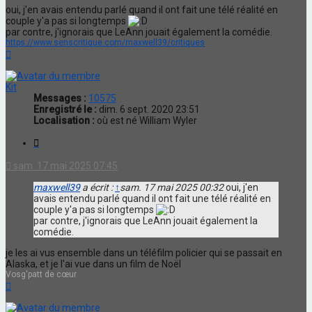
oui, j'en avais entendu parlé quand il ont fait une télé réalité en
couple y'a pas si longtemps
par contre, j'ignorais que LeAnn jouait également la comédie.
https://www.senscritique.com/maxwell39/critiques
Haut
Kit
Messages :
10575
Enregistré le :
dim. 6 sept. 2020 23:51
Localisation :
où est né William Wyler
Citation
sam. 17 mai 2025 07:45
maxwell39
a écrit :
↑
sam. 17 mai 2025 00:32
oui, j'en
avais entendu parlé quand il ont fait une télé réalité en
couple y'a pas si longtemps
par contre, j'ignorais que LeAnn jouait également la
comédie.
je les ai vus ensemble dans un téléfilm policier qui se passait en
Alaska, et je l'ai vue dans un film de Noël
Vosg'patt de cœur
Haut