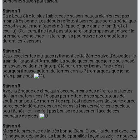
personnel saison par saison.
Saison 1
Ca a beau être la plus faible, cette saison inaugurale n'en est pas
moins très bonne. Les débuts reflètent bien ce que sera la série, que
ce soit visuellement (caméra à l'épaule) que dans le ton (brut et
couillu). D'ailleurs, il ne faut pas attendre longtemps avant d'avoir la
première scène choc. Histoire qui va poursuivre nos enquêteurs
durant les 7 saisons.
Saison 2
Deux excellentes intrigues rythment cette 2ème salve d'épisodes, le
train de l'argent et Armadillo. La seule question que je me suis posé
en voyant ce dernier (interprété par un sexy Danny Pino), c'est
pourquoi il passe autant de temps en slip ? (remarquez que je ne
m'en plains pas
).
Saison 3
Avec la Brigade de choc qui s'occupe moins des affaires brulantes
de Farmingtonn, ces 15 opus permettent à ses spectateurs de
souffler un peu. Ce moment de répit est néanmoins de courte durée
parce que la déroute des arméniens la fois dernière les a quelque
peu fâchés...et il ne fait pas bon se retrouver en face de ces
coupeurs de pieds
Saison 4
Malgré la présence de la très bonne Glenn Close, j'ai du mal avec ces
13 nouveaux épisodes. La bande éparpillée façon puzzle, le nouveau