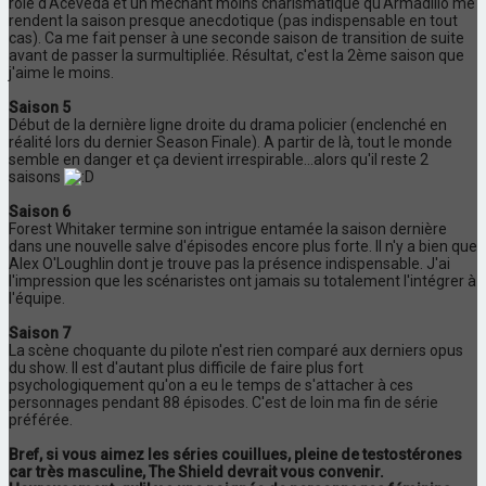
rôle d'Aceveda et un méchant moins charismatique qu'Armadillo me
rendent la saison presque anecdotique (pas indispensable en tout
cas). Ca me fait penser à une seconde saison de transition de suite
avant de passer la surmultipliée. Résultat, c'est la 2ème saison que
j'aime le moins.
Saison 5
Début de la dernière ligne droite du drama policier (enclenché en
réalité lors du dernier Season Finale). A partir de là, tout le monde
semble en danger et ça devient irrespirable...alors qu'il reste 2
saisons
Saison 6
Forest Whitaker termine son intrigue entamée la saison dernière
dans une nouvelle salve d'épisodes encore plus forte. Il n'y a bien que
Alex O'Loughlin dont je trouve pas la présence indispensable. J'ai
l'impression que les scénaristes ont jamais su totalement l'intégrer à
l'équipe.
Saison 7
La scène choquante du pilote n'est rien comparé aux derniers opus
du show. Il est d'autant plus difficile de faire plus fort
psychologiquement qu'on a eu le temps de s'attacher à ces
personnages pendant 88 épisodes. C'est de loin ma fin de série
préférée.
Bref, si vous aimez les séries couillues, pleine de testostérones
car très masculine, The Shield devrait vous convenir.