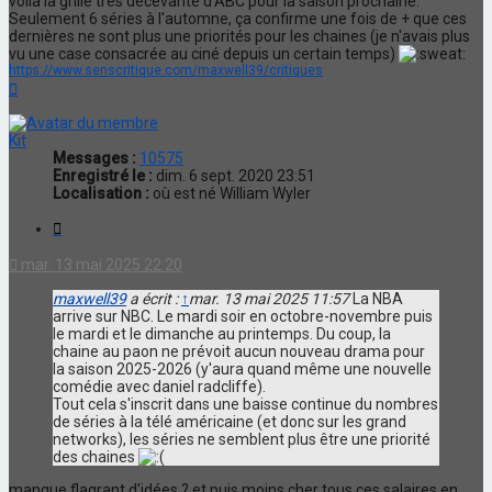
voilà la grille très décevante d'ABC pour la saison prochaine.
Seulement 6 séries à l'automne, ça confirme une fois de + que ces
dernières ne sont plus une priorités pour les chaines (je n'avais plus
vu une case consacrée au ciné depuis un certain temps)
https://www.senscritique.com/maxwell39/critiques
Haut
Kit
Messages :
10575
Enregistré le :
dim. 6 sept. 2020 23:51
Localisation :
où est né William Wyler
Citation
mar. 13 mai 2025 22:20
maxwell39
a écrit :
↑
mar. 13 mai 2025 11:57
La NBA
arrive sur NBC. Le mardi soir en octobre-novembre puis
le mardi et le dimanche au printemps. Du coup, la
chaine au paon ne prévoit aucun nouveau drama pour
la saison 2025-2026 (y'aura quand même une nouvelle
comédie avec daniel radcliffe).
Tout cela s'inscrit dans une baisse continue du nombres
de séries à la télé américaine (et donc sur les grand
networks), les séries ne semblent plus être une priorité
des chaines
manque flagrant d'idées ? et puis moins cher tous ces salaires en