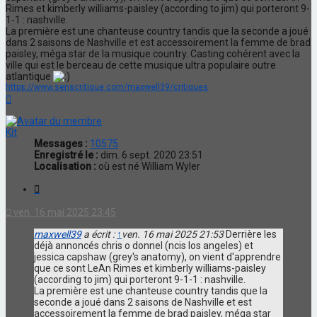
Rimes et kimberly williams-paisley (according to jim) qui porteront 9-
1-1 : nashville.
La première est une chanteuse country tandis que la seconde a joué
dans 2 saisons de Nashville et est accessoirement la femme de brad
paisley, méga star de la musique country. Casting cohérent avec la
ville qui est le berceau de cette musique ultra populaire outre
atlantique
https://www.senscritique.com/maxwell39/critiques
Haut
Kit
Messages :
10575
Enregistré le :
dim. 6 sept. 2020 23:51
Localisation :
où est né William Wyler
Citation
ven. 16 mai 2025 23:45
maxwell39
a écrit :
↑
ven. 16 mai 2025 21:53
Derrière les
déjà annoncés chris o donnel (ncis los angeles) et
jessica capshaw (grey's anatomy), on vient d'apprendre
que ce sont LeAn Rimes et kimberly williams-paisley
(according to jim) qui porteront 9-1-1 : nashville.
La première est une chanteuse country tandis que la
seconde a joué dans 2 saisons de Nashville et est
accessoirement la femme de brad paisley, méga star