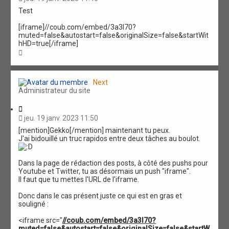
t
Test
a
t
[iframe]//coub.com/embed/3a3l70?
i
muted=false&autostart=false&originalSize=false&startWit
o
hHD=true[/iframe]
n
H
a
u
t
Next
Administrateur du site
C
i
jeu. 19 janv. 2023 11:50
t
[mention]Gekko[/mention] maintenant tu peux.
a
J'ai bidouillé un truc rapidos entre deux tâches au boulot.
t
i
o
Dans la page de rédaction des posts, à côté des pushs pour
n
Youtube et Twitter, tu as désormais un push "iframe".
Il faut que tu mettes l'URL de l'iframe.
Donc dans le cas présent juste ce qui est en gras et
souligné :
<iframe src="
//coub.com/embed/3a3l70?
muted=false&autostart=false&originalSize=false&startW