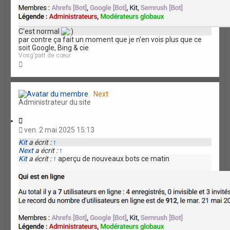
C'est normal
par contre ça fait un moment que je n'en vois plus que ce
soit Google, Bing & cie
Vosg'patt de cœur
H
a
u
t
Next
Administrateur du site
C
i
ven. 2 mai 2025 15:13
t
Kit
a écrit :
↑
a
Next
a écrit :
↑
t
Kit
a écrit :
↑
aperçu de nouveaux bots ce matin
i
o
n