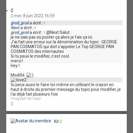
C
i
mer. 8 juin 2022 16:59
t
groil_groil
a écrit :
↑
a
Next
a écrit :
↑
t
groil_groil
a écrit :
↑
@Next Salut.
i
je ne sais pas où poster ça alors je fais ça ici.
o
J'ai fait une erreur sur la dénomination du topic : GEORGE
n
PAN COSMATOS qui doit s'appeler Le Top GEORGE PAN
COSMATOS des internautes
Si tu peux le modifier, c'est cool.
merci !
Hey !
Modifié.
tu peux aussi le faire toi-même en utilisant le crayon en
haut à droite du premier message du topic pour modifier, je
l'ai déjà fait plusieurs fois
Vosg'patt de cœur
H
a
u
t
Kit