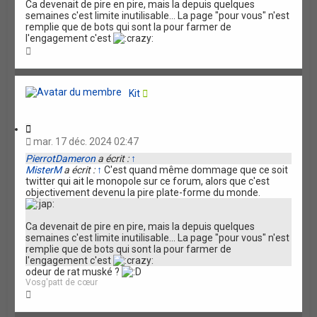
Ca devenait de pire en pire, mais la depuis quelques
semaines c'est limite inutilisable... La page "pour vous" n'est
remplie que de bots qui sont la pour farmer de
l'engagement c'est
H
a
u
t
Kit
C
i
mar. 17 déc. 2024 02:47
t
PierrotDameron
a écrit :
↑
a
MisterM
a écrit :
↑
C'est quand même dommage que ce soit
t
twitter qui ait le monopole sur ce forum, alors que c'est
i
objectivement devenu la pire plate-forme du monde.
o
n
Ca devenait de pire en pire, mais la depuis quelques
semaines c'est limite inutilisable... La page "pour vous" n'est
remplie que de bots qui sont la pour farmer de
l'engagement c'est
odeur de rat muské ?
Vosg'patt de cœur
H
a
u