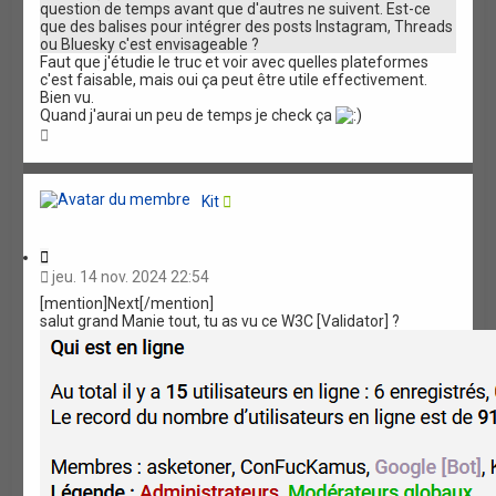
question de temps avant que d'autres ne suivent. Est-ce
o
que des balises pour intégrer des posts Instagram, Threads
n
ou Bluesky c'est envisageable ?
Faut que j'étudie le truc et voir avec quelles plateformes
c'est faisable, mais oui ça peut être utile effectivement.
Bien vu.
Quand j'aurai un peu de temps je check ça
H
a
u
t
Kit
C
i
jeu. 14 nov. 2024 22:54
t
[mention]Next[/mention]
a
salut grand Manie tout, tu as vu ce W3C [Validator] ?
t
i
o
n