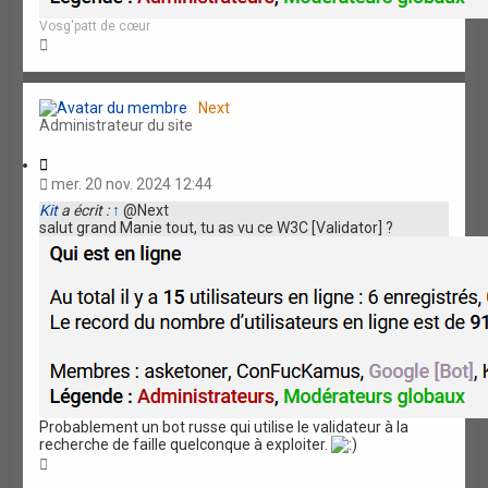
Vosg'patt de cœur
H
a
u
t
Next
Administrateur du site
C
i
mer. 20 nov. 2024 12:44
t
Kit
a écrit :
↑
@Next
a
salut grand Manie tout, tu as vu ce W3C [Validator] ?
t
i
o
n
Probablement un bot russe qui utilise le validateur à la
recherche de faille quelconque à exploiter.
H
a