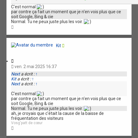
C'est normal
par contre ça fait un moment que je n'en vois plus que ce
soit Google, Bing & cie
Normal. Tu ne peux juste plus les voir.
H
a
u
t
Kit
C
i
ven. 2 mai 2025 16:37
t
Next
a écrit :
↑
a
Kit
a écrit :
↑
t
Next
a écrit :
↑
i
o
C'est normal
n
par contre ça fait un moment que je n'en vois plus que ce
soit Google, Bing & cie
Normal. Tu ne peux juste plus les voir.
ah, je croyais que c'était la cause de la baisse de
fréquentation des visiteurs
Vosg'patt de cœur
H
a
u