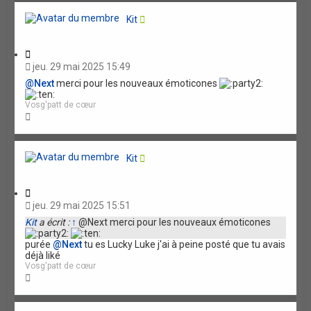
t
Kit
C
i
jeu. 29 mai 2025 15:49
t
@Next
merci pour les nouveaux émoticones
a
t
Vosg'patt de cœur
i
H
o
a
n
u
t
Kit
C
i
jeu. 29 mai 2025 15:51
t
Kit
a écrit :
↑
@Next merci pour les nouveaux émoticones
a
t
purée
@Next
tu es Lucky Luke j'ai à peine posté que tu avais
i
déjà liké
o
Vosg'patt de cœur
n
H
a
u
t