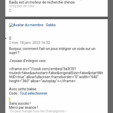
Baidu est un moteur de recherche chinois
Vosg'patt de cœur
H
a
u
t
Gekko
C
i
mer. 18 janv. 2023 16:32
t
Bonjour, comment fait-on pour intégrer un code sur un
a
sujet ?
t
i
J'essaie d'integrer ceci:
o
n
<iframe src="//coub.com/embed/3a3l70?
muted=false&autostart=false&originalSize=false&startWit
hHD=true" allowfullscreen frameborder="0" width="640"
height="360" allow="autoplay"></iframe>
Avec cette balise:
Code :
Tout sélectionner
Sans succès !
Merci par avance !
"On peut manger tous les champignons !