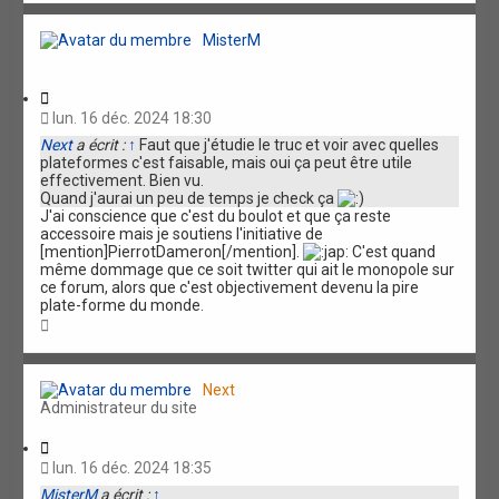
u
t
MisterM
C
i
lun. 16 déc. 2024 18:30
t
Next
a écrit :
↑
Faut que j'étudie le truc et voir avec quelles
a
plateformes c'est faisable, mais oui ça peut être utile
t
effectivement. Bien vu.
i
Quand j'aurai un peu de temps je check ça
o
J'ai conscience que c'est du boulot et que ça reste
n
accessoire mais je soutiens l'initiative de
[mention]PierrotDameron[/mention].
C'est quand
même dommage que ce soit twitter qui ait le monopole sur
ce forum, alors que c'est objectivement devenu la pire
plate-forme du monde.
H
a
u
t
Next
Administrateur du site
C
i
lun. 16 déc. 2024 18:35
t
MisterM
a écrit :
↑
a