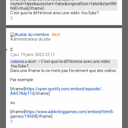
i
muted=false&autostart=false&originalSize=false&startWit
o
hHD=true[/iframe]
n
C'est quoi la différence avec une vidéo
YouTube
?
H
a
u
t
Next
Administrateur du site
C
i
jeu. 19 janv. 2023 22:11
t
robinne
a écrit :
↑
C'est quoi la différence avec une vidéo
a
YouTube
?
t
Dans une iframe tu ne mets pas forcément que des vidéos.
i
o
Par exemple :
n
[iframe]
https://open.spotify.com/embed/episode/ ...
AA574dyT1r
[/iframe]
ou
[iframe]
https://www.addictinggames.com/embed/html5-
games/19569
[/iframe]
H
a