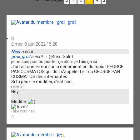
P
S
c
e
e
r
u
r
r
é
i
h
c
c
c
v
h
h
e
é
a
groil_groil
e
e
d
n
r
a
r
e
t
v
n
e
C
a
t
i
n
mer. 8 juin 2022 15:28
e
t
c
Next
a écrit :
↑
a
é
groil_groil
a écrit :
↑
@Next Salut.
t
e
je ne sais pas où poster ça alors je fais ça ici.
i
J'ai fait une erreur sur la dénomination du topic : GEORGE
o
PAN COSMATOS qui doit s'appeler Le Top GEORGE PAN
n
COSMATOS des internautes
Si tu peux le modifier, c'est cool.
merci !
Hey !
Modifié.
I like your hair.
H
a
u
t
Kit