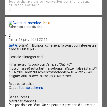
Tous les champignons sont comestibles, certains ne le sont
qu'une fois, c'est tout !"
H
a
u
t
Next
Administrateur du site
C
i
mer. 18 janv. 2023 22:44
t
Gekko
a écrit :
↑
Bonjour, comment fait-on pour intégrer un
a
code sur un sujet ?
t
i
J'essaie d'integrer ceci:
o
n
<iframe src="//coub.com/embed/3a3l70?
muted=false&autostart=false&originalSize=false&startWit
hHD=true" allowfullscreen frameborder="0" width="640"
height="360" allow="autoplay"></iframe>
Avec cette balise:
Code :
Tout sélectionner
Sans succès !
Merci par avance !
Pas possible en l'état. On ne peut intégrer rien d'autre que