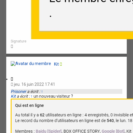
Signature
H
a
u
t
Kit
C
i
jeu. 16 juin 2022 17:41
t
Prisoner
a écrit :
↑
a
Kit
a écrit :
↑
un nouveau visiteur ?
t
i
o
n