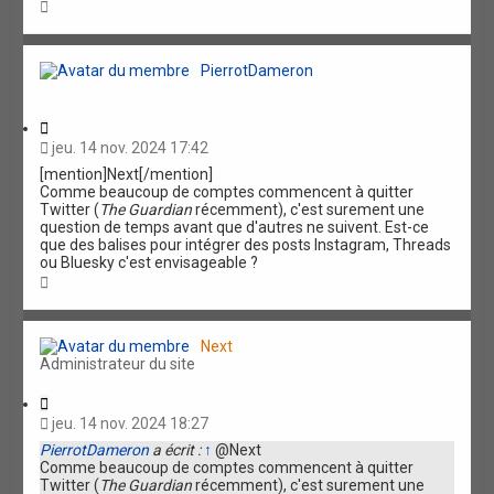
H
a
u
t
PierrotDameron
C
i
jeu. 14 nov. 2024 17:42
t
[mention]Next[/mention]
a
Comme beaucoup de comptes commencent à quitter
t
Twitter (
The Guardian
récemment), c'est surement une
i
question de temps avant que d'autres ne suivent. Est-ce
o
que des balises pour intégrer des posts Instagram, Threads
n
ou Bluesky c'est envisageable ?
H
a
u
t
Next
Administrateur du site
C
i
jeu. 14 nov. 2024 18:27
t
PierrotDameron
a écrit :
↑
@Next
a
Comme beaucoup de comptes commencent à quitter
t
Twitter (
The Guardian
récemment), c'est surement une
i