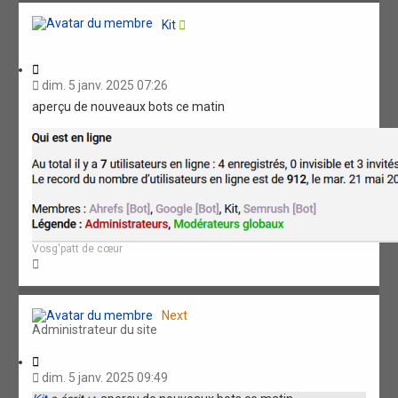
t
Kit
C
i
dim. 5 janv. 2025 07:26
t
aperçu de nouveaux bots ce matin
a
t
i
o
n
Vosg'patt de cœur
H
a
u
t
Next
Administrateur du site
C
i
dim. 5 janv. 2025 09:49
t