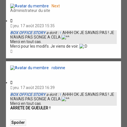
t
Next
Administrateur du site
C
i
jeu. 17 août 2023 15:35
t
BOX OFFICE STORY
a écrit :
↑
AHHH OK JE SAVAIS PAS ! JE
a
N'AVAIS PAS SONGE A CELA
t
Merci en tout cas.
i
Merci pour les modifs. Je viens de voir.
o
H
n
a
u
t
robinne
C
i
jeu. 17 août 2023 16:39
t
BOX OFFICE STORY
a écrit :
↑
AHHH OK JE SAVAIS PAS ! JE
a
N'AVAIS PAS SONGE A CELA
t
Merci en tout cas.
i
ARRETE DE GUEULER
!!
o
n