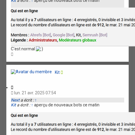
Kit
a écrit :
↑
aperçu de nouveaux bots ce matin
a
t
i
o
n
C'est normal
H
a
u
t
Kit
C
i
lun. 21 avr. 2025 07:54
t
Next
a écrit :
↑
a
Kit
a écrit :
↑
aperçu de nouveaux bots ce matin
t
i
o
n