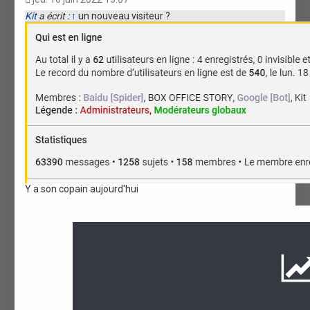
t
Kit
a écrit :
↑
un nouveau visiteur ?
a
t
i
o
n
Y a son copain aujourd'hui