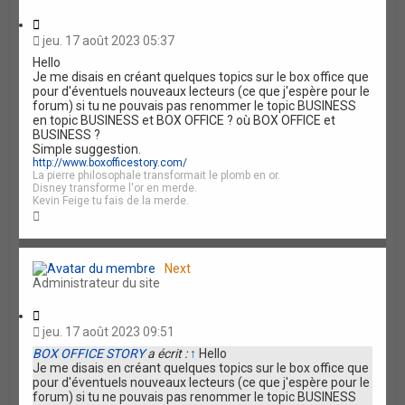
C
i
jeu. 17 août 2023 05:37
t
Hello
a
Je me disais en créant quelques topics sur le box office que
t
pour d'éventuels nouveaux lecteurs (ce que j'espère pour le
i
forum) si tu ne pouvais pas renommer le topic BUSINESS
o
en topic BUSINESS et BOX OFFICE ? où BOX OFFICE et
n
BUSINESS ?
Simple suggestion.
http://www.boxofficestory.com/
La pierre philosophale transformait le plomb en or.
Disney transforme l'or en merde.
Kevin Feige tu fais de la merde.
H
a
u
t
Next
Administrateur du site
C
i
jeu. 17 août 2023 09:51
t
BOX OFFICE STORY
a écrit :
↑
Hello
a
Je me disais en créant quelques topics sur le box office que
t
pour d'éventuels nouveaux lecteurs (ce que j'espère pour le
i
forum) si tu ne pouvais pas renommer le topic BUSINESS
o