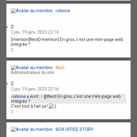
u
t
robinne
C
i
jeu. 19 janv. 2023 22:14
t
[mention]Next[/mention] En gros, c'est une mini-page web
a
intégrée ?
t
H
i
a
o
u
n
t
Next
Administrateur du site
C
i
jeu. 19 janv. 2023 22:16
t
robinne
a écrit :
↑
@Next En gros, c'est une mini-page web
a
intégrée ?
t
C'est tout à fait ça !
i
H
o
a
n
u
t
BOX OFFICE STORY