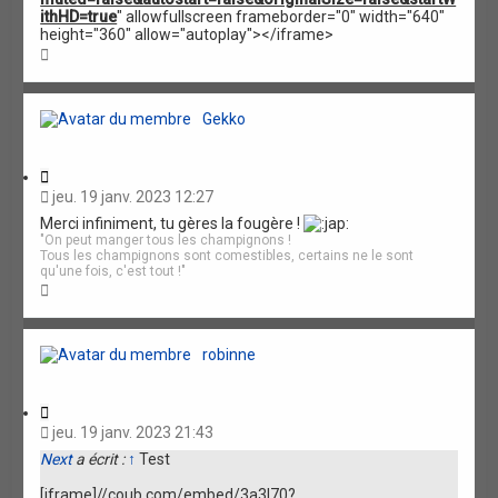
ithHD=true
" allowfullscreen frameborder="0" width="640"
height="360" allow="autoplay"></iframe>
H
a
u
t
Gekko
C
i
jeu. 19 janv. 2023 12:27
t
Merci infiniment, tu gères la fougère !
a
"On peut manger tous les champignons !
t
Tous les champignons sont comestibles, certains ne le sont
i
qu'une fois, c'est tout !"
o
H
n
a
u
t
robinne
C
i
jeu. 19 janv. 2023 21:43
t
Next
a écrit :
↑
Test
a
t
[iframe]//coub.com/embed/3a3l70?