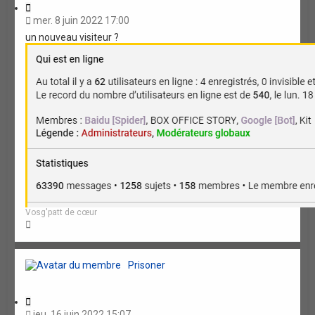
C
i
mer. 8 juin 2022 17:00
t
un nouveau visiteur ?
a
t
i
o
n
Vosg'patt de cœur
H
a
u
t
Prisoner
C
i
jeu. 16 juin 2022 15:07