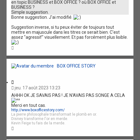
en topic BUSINESS et BOX OFFICE ? où BOX OFFICE et
n
BUSINESS ?
Simple suggestion.
Bonne suggestion. J'ai modifié.
Suggestion inverse, si tu peux éviter de toujours tout
mettre en majuscule dans les titres ce serait bien. C'est
assez "agressif" visuellement. Et pas forcément plus lisible.
H
a
u
t
BOX OFFICE STORY
C
i
jeu. 17 août 2023 13:23
t
AHHH OK JE SAVAIS PAS ! JE N'AVAIS PAS SONGE A CELA
a
t
Merci en tout cas.
i
http://www.boxofficestory.com/
o
La pierre philosophale transformait le plomb en or.
n
Disney transforme l'or en merde.
Kevin Feige tu fais de la merde.
H
a
u