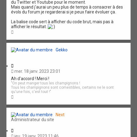
du Twitter et Youtube pour le moment.
Mais quand j'aurai un peu plus de temps à consacrer à des
évols du forum je regarderai si je peux faire évoluer ça.
La balise code sert à afficher du code brut, mais pas à
afficher le résultat.
H
a
u
t
Gekko
C
i
mer. 18 janv. 2023 23:01
t
Ah d'accord ! Merci !
a
"On peut manger tous les champignons !
t
Tous les champignons sont comestibles, certains ne le sont
i
qu'une fois, c'est tout !"
o
H
n
a
u
t
Next
Administrateur du site
C
i
jeu. 19 janv. 2023 11:46