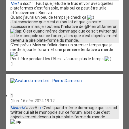
Next
a écrit :
↑
Faut que j'étudie le truc et voir avec quelles
t
plateformes c'est faisable, mais oui ça peut être utile
i
effectivement. Bien vu.
o
Quand j'aurai un peu de temps je check ça
n
J'ai conscience que c'est du boulot et que ça reste
accessoire mais je soutiens l'initiative de @PierrotDameron.
C'est quand même dommage que ce soit twitter qui
ait le monopole sur ce forum, alors que c'est objectivement
devenu la pire plate-forme du monde.
C'est prévu. Mais va falloir dans un premier temps que je
mette à jour le forum. Et une première tentative a merdé
Peut-être pendant les fêtes... J'aurais plus le temps
H
a
u
t
PierrotDameron
C
i
lun. 16 déc. 2024 19:12
t
MisterM
a écrit :
↑
C'est quand même dommage que ce soit
a
twitter qui ait le monopole sur ce forum, alors que c'est
t
objectivement devenu la pire plate-forme du monde.
i
o
n