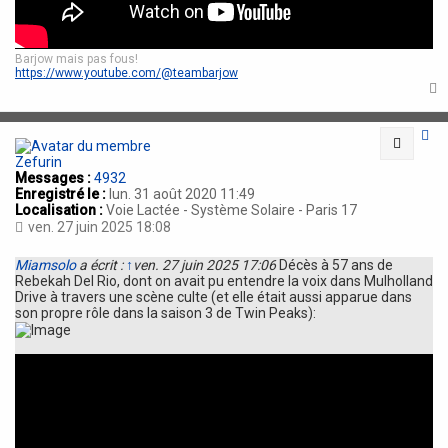
Barjow mais pas fous!
https://www.youtube.com/@teambarjow
t
Citatio
Zefurin
Messages :
4932
Enregistré le :
lun. 31 août 2020 11:49
Localisation :
Voie Lactée - Système Solaire - Paris 17
ven. 27 juin 2025 18:08
Miamsolo
a écrit :
↑
ven. 27 juin 2025 17:06
Décès à 57 ans de
Rebekah Del Rio, dont on avait pu entendre la voix dans Mulholland
Drive à travers une scène culte (et elle était aussi apparue dans
son propre rôle dans la saison 3 de Twin Peaks):