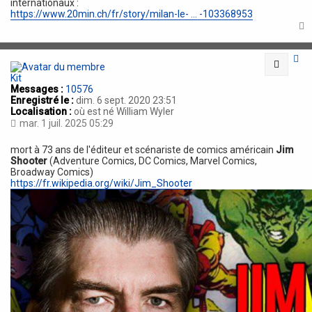
internationaux :
https://www.20min.ch/fr/story/milan-le- ... -103368953
t
Citatio
Kit
Messages :
10576
Enregistré le :
dim. 6 sept. 2020 23:51
Localisation :
où est né William Wyler
mar. 1 juil. 2025 05:29
mort à 73 ans de l'éditeur et scénariste de comics américain
Jim
Shooter
(Adventure Comics, DC Comics, Marvel Comics,
Broadway Comics)
https://fr.wikipedia.org/wiki/Jim_Shooter