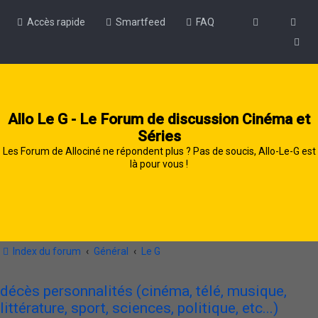
Accès rapide
Smartfeed
FAQ
Allo Le G - Le Forum de discussion Cinéma et
Séries
Les Forum de Allociné ne répondent plus ? Pas de soucis, Allo-Le-G est
là pour vous !
Index du forum
Général
Le G
décès personnalités (cinéma, télé, musique,
littérature, sport, sciences, politique, etc...)