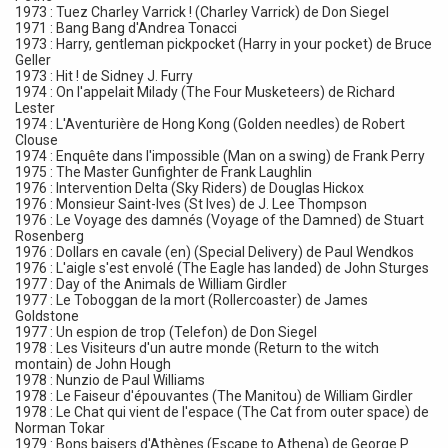
1973 : Tuez Charley Varrick ! (Charley Varrick) de Don Siegel
1971 : Bang Bang d'Andrea Tonacci
1973 : Harry, gentleman pickpocket (Harry in your pocket) de Bruce
Geller
1973 : Hit ! de Sidney J. Furry
1974 : On l'appelait Milady (The Four Musketeers) de Richard
Lester
1974 : L'Aventurière de Hong Kong (Golden needles) de Robert
Clouse
1974 : Enquête dans l'impossible (Man on a swing) de Frank Perry
1975 : The Master Gunfighter de Frank Laughlin
1976 : Intervention Delta (Sky Riders) de Douglas Hickox
1976 : Monsieur Saint-Ives (St Ives) de J. Lee Thompson
1976 : Le Voyage des damnés (Voyage of the Damned) de Stuart
Rosenberg
1976 : Dollars en cavale (en) (Special Delivery) de Paul Wendkos
1976 : L'aigle s'est envolé (The Eagle has landed) de John Sturges
1977 : Day of the Animals de William Girdler
1977 : Le Toboggan de la mort (Rollercoaster) de James
Goldstone
1977 : Un espion de trop (Telefon) de Don Siegel
1978 : Les Visiteurs d'un autre monde (Return to the witch
montain) de John Hough
1978 : Nunzio de Paul Williams
1978 : Le Faiseur d'épouvantes (The Manitou) de William Girdler
1978 : Le Chat qui vient de l'espace (The Cat from outer space) de
Norman Tokar
1979 : Bons baisers d'Athènes (Escape to Athena) de George P.