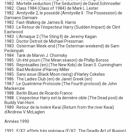
1982 : Mortelle seduction (The Seduction) de David Schmoeller
1982 : Class 1984 (Class of 1984) de Mark L. Lester
1982 : Amityville 2, le possédé (Amityville II : The Possession) de
Damiano Damiani
1982 : Fast-Walking de James B. Harris
1983 : Le Retour de l'inspecteur Harry (Sudden Impact) de Clint
Eastwood
1983 : L'Arnaque 2 (The Sting II) de Jeremy Kagan
1983 : Doctor Detroit de Michael Pressman
1983 : Osterman Week-end (The Osterman weekend) de Sam
Peckinpah
1984 : Tank de Marvin J. Chomsky
1985 : Un été pourri (The Mean season) de Phillip Borsos
1985 : Représailles (en) (The New Kids) de Sean S. Cunningham
1985 : Bad Medicine d'Harvey Miller
1985 : Sans issue (Black Moon rising) d'Harley Cokeliss
1986 : The Ladies Club (en) de Janet Greek (en)
1987 : Le Quatrième Protocole (The Fourth protocol) de John
Mackenzie
1988 : Berlín Blues de Ricardo Franco
1988 : L'inspecteur Harry est la dernière cible (The Dead pool) de
Buddy Van Horn
1989 : Retour de la rivière Kwaï (Return from the river Kwai)
d'Andrew V. McLaglen
Années 1990
1991 : F/X2, effets très spéciaux (F/X2 : The Deadly Art of Illusion)