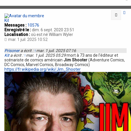
t
Citatio
Kit
Messages :
10576
Enregistré le :
dim. 6 sept. 2020 23:51
Localisation :
où est né William Wyler
mar. 1 juil. 2025 10:52
Prisoner
a écrit :
↑
mar. 1 juil. 2025 07:16
Kit
a écrit :
↑
mar. 1 juil. 2025 05:29
mort à 73 ans de l'éditeur et
scénariste de comics américain
Jim Shooter
(Adventure Comics,
DC Comics, Marvel Comics, Broadway Comics)
https://fr.wikipedia.org/wiki/Jim_Shooter