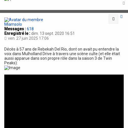
t
Citatio
Miamsolo
Messages :
618
Enregistré le :
dim. 13 sept. 2020 16:51
ven. 27 juin 2025 17:06
Décès à 57 ans de Rebekah Del Rio, dont on avait pu entendre la
voix dans Mulholland Drive à travers une scène culte (et elle était
aussi apparue dans son propre rôle dans la saison 3 de Twin
Peaks):