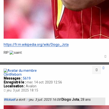
https://fr.m.wikipedia.org/wiki/Diogo_Jota
RIP
t
Citatio
ClintReborn
Messages :
5619
Enregistré le :
mer. 14 oct. 2020 12:56
Localisation :
Avalon
jeu. 3 juil. 2025 18:15
Wickaël
a écrit :
↑
jeu. 3 juil. 2025 16:08
Diogo Jota
, 28 ans