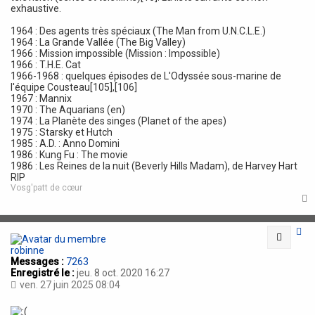
exhaustive.
1964 : Des agents très spéciaux (The Man from U.N.C.L.E.)
1964 : La Grande Vallée (The Big Valley)
1966 : Mission impossible (Mission : Impossible)
1966 : T.H.E. Cat
1966-1968 : quelques épisodes de L'Odyssée sous-marine de
l'équipe Cousteau[105],[106]
1967 : Mannix
1970 : The Aquarians (en)
1974 : La Planète des singes (Planet of the apes)
1975 : Starsky et Hutch
1985 : A.D. : Anno Domini
1986 : Kung Fu : The movie
1986 : Les Reines de la nuit (Beverly Hills Madam), de Harvey Hart
RIP
Vosg'patt de cœur
t
Citatio
robinne
Messages :
7263
Enregistré le :
jeu. 8 oct. 2020 16:27
ven. 27 juin 2025 08:04