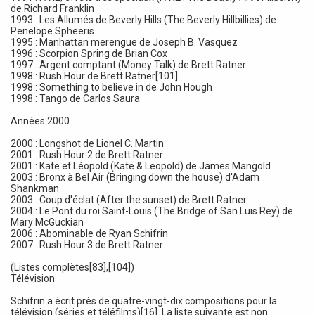
de Richard Franklin
1993 : Les Allumés de Beverly Hills (The Beverly Hillbillies) de
Penelope Spheeris
1995 : Manhattan merengue de Joseph B. Vasquez
1996 : Scorpion Spring de Brian Cox
1997 : Argent comptant (Money Talk) de Brett Ratner
1998 : Rush Hour de Brett Ratner[101]
1998 : Something to believe in de John Hough
1998 : Tango de Carlos Saura
Années 2000
2000 : Longshot de Lionel C. Martin
2001 : Rush Hour 2 de Brett Ratner
2001 : Kate et Léopold (Kate & Leopold) de James Mangold
2003 : Bronx à Bel Air (Bringing down the house) d'Adam
Shankman
2003 : Coup d'éclat (After the sunset) de Brett Ratner
2004 : Le Pont du roi Saint-Louis (The Bridge of San Luis Rey) de
Mary McGuckian
2006 : Abominable de Ryan Schifrin
2007 : Rush Hour 3 de Brett Ratner
(Listes complètes[83],[104])
Télévision
Schifrin a écrit près de quatre-vingt-dix compositions pour la
télévision (séries et téléfilms)[16]. La liste suivante est non