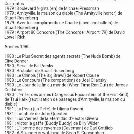
Cosmatos
1979 : Boulevard Nights (en) de Michael Pressman
1979 : Amityville, la maison du diable (The Amityville horror) de
Stuart Rosenberg
1979 : Avec les compliments de Charlie (Love and bullets) de
Stuart Rosenberg
1979 : Airport 80 Concorde (The Concorde : Airport '79) de David
Lowell Rich
Années 1980
1980 : Le Plus Secret des agents secrets (The Nude Bomb) de
Clive Donner
1980 : Serial de Bill Persky
1980 : Brubaker de Stuart Rosenberg
1980 : Le Chinois (The Big Brawl) de Robert Clouse
1980 : Le Concours (The competition) de Joel Oliansky
1980 : Le Jour de la fin du monde (When Time Ran Out) de James
Goldstone
1980 : L'Enfer des armes (Dangerous Encounters of the First Kind)
de Tsui Hark (réutilisation de passages d'Amityville, la maison du
diable)
1981 : La Peau (La Pelle) de Liliana Cavani
1981 : Loophole de John Quested
1981 : Los Viernes de la eternidad d'Hector Olivera
1981 : Victor la gaffe (Buddy Buddy) de Billy Wilder
1981 : L'Homme des cavernes (Caveman) de Carl Gottlieb
1982 : A Stranger is watching de Sean S. Cunningham