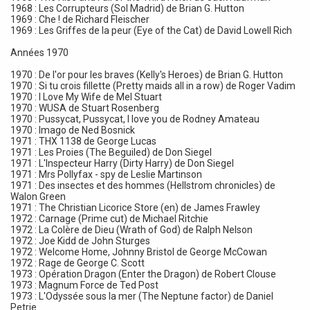
1968 : Les Corrupteurs (Sol Madrid) de Brian G. Hutton
1969 : Che ! de Richard Fleischer
1969 : Les Griffes de la peur (Eye of the Cat) de David Lowell Rich
Années 1970
1970 : De l'or pour les braves (Kelly's Heroes) de Brian G. Hutton
1970 : Si tu crois fillette (Pretty maids all in a row) de Roger Vadim
1970 : I Love My Wife de Mel Stuart
1970 : WUSA de Stuart Rosenberg
1970 : Pussycat, Pussycat, I love you de Rodney Amateau
1970 : Imago de Ned Bosnick
1971 : THX 1138 de George Lucas
1971 : Les Proies (The Beguiled) de Don Siegel
1971 : L'Inspecteur Harry (Dirty Harry) de Don Siegel
1971 : Mrs Pollyfax - spy de Leslie Martinson
1971 : Des insectes et des hommes (Hellstrom chronicles) de
Walon Green
1971 : The Christian Licorice Store (en) de James Frawley
1972 : Carnage (Prime cut) de Michael Ritchie
1972 : La Colère de Dieu (Wrath of God) de Ralph Nelson
1972 : Joe Kidd de John Sturges
1972 : Welcome Home, Johnny Bristol de George McCowan
1972 : Rage de George C. Scott
1973 : Opération Dragon (Enter the Dragon) de Robert Clouse
1973 : Magnum Force de Ted Post
1973 : L'Odyssée sous la mer (The Neptune factor) de Daniel
Petrie