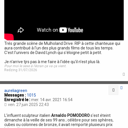
Trés grande scène de Mulholand Drive. RIP à cette chanteuse qui
aura contribué à l'un des plus grands films de tous les temps.
C'est l'univers de David Lynch qui s'éloigne petit à petit.
Je n'arrive tjrs pas à me faire à l'idée qu'il n'est plus là.
Pour moi le sexe à l'écran ça va ça vient.
Redzing 31/07/2026
t
Citatio
aureliagreen
Messages :
1015
Enregistré le :
mer. 14 avr. 2021 16:54
ven. 27 juin 2025 22:43
L'influent sculpteur italien
Arnaldo POMODORO
s'est éteint
dimanche à la veille de ses 99 ans ; célèbre pour ses sphères,
cubes ou colonnes de bronze, il avait remporté plusieurs prix