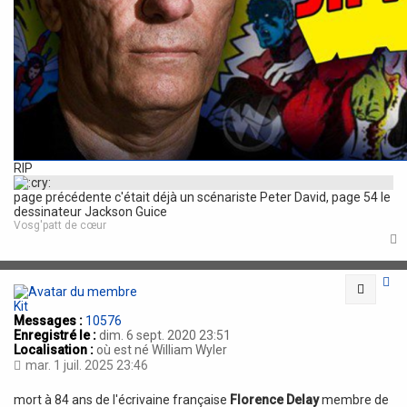
RIP
page précédente c'était déjà un scénariste Peter David, page 54 le
dessinateur Jackson Guice
Vosg'patt de cœur
t
Citatio
Kit
Messages :
10576
Enregistré le :
dim. 6 sept. 2020 23:51
Localisation :
où est né William Wyler
mar. 1 juil. 2025 23:46
mort à 84 ans de l'écrivaine française
Florence Delay
membre de