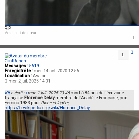
RIP
Vosg'patt de cœur
t
Citatio
ClintReborn
Messages :
5619
Enregistré le :
mer. 14 oct. 2020 12:56
Localisation :
Avalon
mer. 2 juil. 2025 14:31
Kit
a écrit :
↑
mar. 1 juil. 2025 23:46
mort à 84 ans de l'écrivaine
française
Florence Delay
membre de l'Acadélie Française, prix
Fémina 1983 pour
Riche et légère
,
https://fr.wikipedia.org/wiki/Florence_Delay