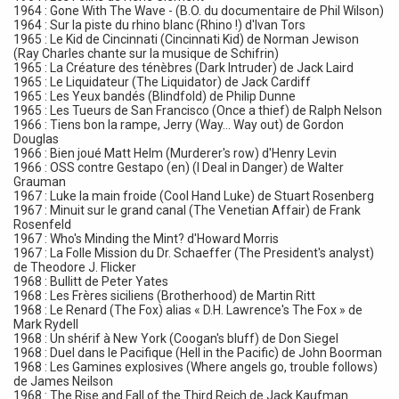
1964 : Gone With The Wave - (B.O. du documentaire de Phil Wilson)
1964 : Sur la piste du rhino blanc (Rhino !) d'Ivan Tors
1965 : Le Kid de Cincinnati (Cincinnati Kid) de Norman Jewison
(Ray Charles chante sur la musique de Schifrin)
1965 : La Créature des ténèbres (Dark Intruder) de Jack Laird
1965 : Le Liquidateur (The Liquidator) de Jack Cardiff
1965 : Les Yeux bandés (Blindfold) de Philip Dunne
1965 : Les Tueurs de San Francisco (Once a thief) de Ralph Nelson
1966 : Tiens bon la rampe, Jerry (Way... Way out) de Gordon
Douglas
1966 : Bien joué Matt Helm (Murderer's row) d'Henry Levin
1966 : OSS contre Gestapo (en) (I Deal in Danger) de Walter
Grauman
1967 : Luke la main froide (Cool Hand Luke) de Stuart Rosenberg
1967 : Minuit sur le grand canal (The Venetian Affair) de Frank
Rosenfeld
1967 : Who's Minding the Mint? d'Howard Morris
1967 : La Folle Mission du Dr. Schaeffer (The President's analyst)
de Theodore J. Flicker
1968 : Bullitt de Peter Yates
1968 : Les Frères siciliens (Brotherhood) de Martin Ritt
1968 : Le Renard (The Fox) alias « D.H. Lawrence's The Fox » de
Mark Rydell
1968 : Un shérif à New York (Coogan's bluff) de Don Siegel
1968 : Duel dans le Pacifique (Hell in the Pacific) de John Boorman
1968 : Les Gamines explosives (Where angels go, trouble follows)
de James Neilson
1968 : The Rise and Fall of the Third Reich de Jack Kaufman