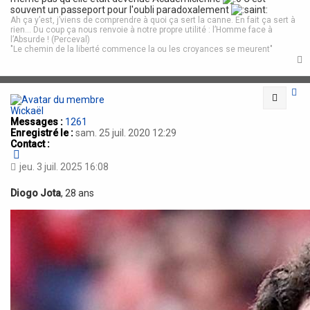
souvent un passeport pour l'oubli paradoxalement
Ah ça y’est, j’viens de comprendre à quoi ça sert la canne. En fait ça sert à
rien… Du coup ça nous renvoie à notre propre utilité : l’Homme face à
l’Absurde ! (Perceval)
"Le chemin de la liberté commence la ou les croyances se meurent"
t
Citatio
Wickaël
Messages :
1261
Enregistré le :
sam. 25 juil. 2020 12:29
Contact :
C
o
jeu. 3 juil. 2025 16:08
n
t
Diogo Jota
, 28 ans
a
c
t
e
r
W
i
c
k
a
ë