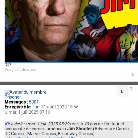
RIP
Vosg'patt de cœur
t
Citatio
Prisoner
Messages :
5301
Enregistré le :
lun. 31 août 2020 18:56
mar. 1 juil. 2025 07:16
Kit
a écrit :
↑
mar. 1 juil. 2025 05:29
mort à 73 ans de l'éditeur et
scénariste de comics américain
Jim Shooter
(Adventure Comics,
DC Comics, Marvel Comics, Broadway Comics)