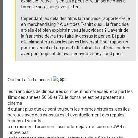
exploit je trouve. Il y en aura peut-etre un 8eme mais à
force ce sera jouer avec le feu.
Cependant, au delà des films la franchise rapporte-t-elle
en merchandising ? A part des T-shirt quoi... la franchise
a t-elle été bien exploité niveau jeux vidéos ? L'avenir de
la franchise devrait se faire la dessus je pense. Et puis
elle alimentera aussi les parcs Universal. Pour rappel un
parc universal est en projet officialisé du côté de Londres
avec pour objectif de rivaliser avec Disney Land paris.
Oui tout a fait d accord
les franchises de dinosaures sont peut nombreuses..et a part les
films des annees 50 60 et 70..le domaine est peu present au
cinema
d autant plus que ce sont toujours les memes histoires..des iles
perdues avec des dinosaures et eventuellement des reptiles
marins et volants..
a un moment forcement lassitude..deja vu..et comme JW 4 n
innove pas..