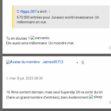
o
n
Riggs_007
a écrit :
↑
673 000 entrées pour Jurassic world renaissance. Un
millionnaire en vue.
Tu en doutais ?
Elio aussi sera millionnaire. Un moindre mal...
James00713
C
i
t
a
mar. 8 juil. 2025 08:30
t
i
o
16 films sortent demain, mais seul Superslip 24 va sortir du lot
n
(faire un grand nombre d'entrées), bien évidemment