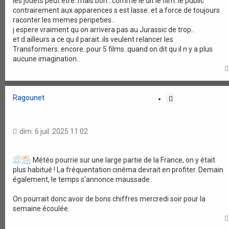
les jouets peut etre..mais bon...comme le dit le film..le public
contrairement aux apparences s est lasse..et a force de toujours
raconter les memes peripeties..
j espere vraiment qu on arrivera pas au Jurassic de trop..
et d ailleurs a ce qu il parait..ils veulent relancer les
Transformers..encore..pour 5 films..quand on dit qu il n y a plus
aucune imagination..
Ragounet
C
i
t
a
dim. 6 juil. 2025 11:02
t
i
o
Météo pourrie sur une large partie de la France, on y était
n
plus habitué ! La fréquentation cinéma devrait en profiter. Demain
également, le temps s'annonce maussade.
On pourrait donc avoir de bons chiffres mercredi soir pour la
semaine écoulée.