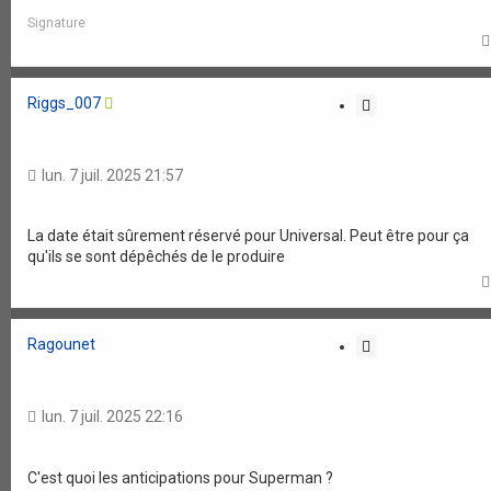
Signature
Riggs_007
C
i
t
a
lun. 7 juil. 2025 21:57
t
i
o
La date était sûrement réservé pour Universal. Peut être pour ça
qu'ils se sont dépêchés de le produire
n
Ragounet
C
i
t
a
lun. 7 juil. 2025 22:16
t
i
o
C'est quoi les anticipations pour Superman ?