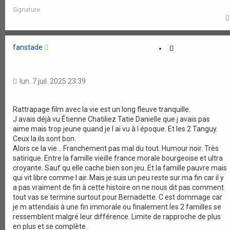
Signature
fanstade
C
i
t
a
lun. 7 juil. 2025 23:39
t
i
o
Rattrapage film avec la vie est un long fleuve tranquille.
J avais déjà vu Étienne Chatiliez Tatie Danielle que j avais pas
n
aime mais trop jeune quand je l ai vu à l époque. Et les 2 Tanguy.
Ceux la ils sont bon.
Alors ce la vie... Franchement pas mal du tout. Humour noir. Très
satirique. Entre la famille vieille france morale bourgeoise et ultra
croyante. Sauf qu elle cache bien son jeu. Et la famille pauvre mais
qui vit libre comme l air. Mais je suis un peu reste sur ma fin car il y
a pas vraiment de fin à cette histoire on ne nous dit pas comment
tout vas se termine surtout pour Bernadette. C est dommage car
je m attendais à une fin immorale ou finalement les 2 familles se
ressemblent malgré leur différence. Limite de rapproche de plus
en plus et se complète.