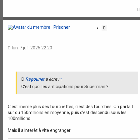
n
Prisoner
C
i
t
a
lun. 7 juil. 2025 22:20
t
i
o
n
Ragounet
a écrit :
↑
C'est quoi les anticipations pour Superman ?
C'est même plus des fourchettes, c'est des fourches. On partait
sur du 150millions en moyenne, puis c'est descendu sous les
100millions.
Mais il a intérêt à vite engranger