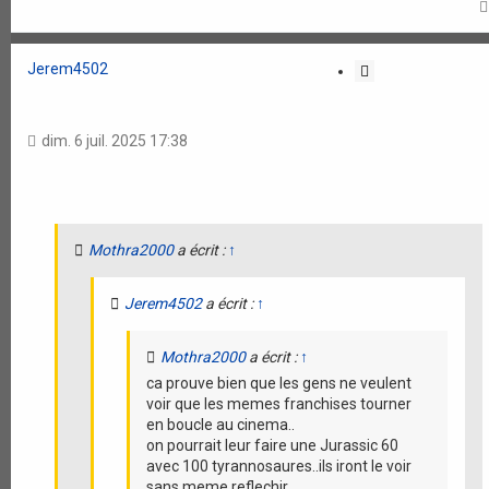
Jerem4502
C
i
t
a
dim. 6 juil. 2025 17:38
t
i
o
n
Mothra2000
a écrit :
↑
Jerem4502
a écrit :
↑
Mothra2000
a écrit :
↑
ca prouve bien que les gens ne veulent
voir que les memes franchises tourner
en boucle au cinema..
on pourrait leur faire une Jurassic 60
avec 100 tyrannosaures..ils iront le voir
sans meme reflechir..