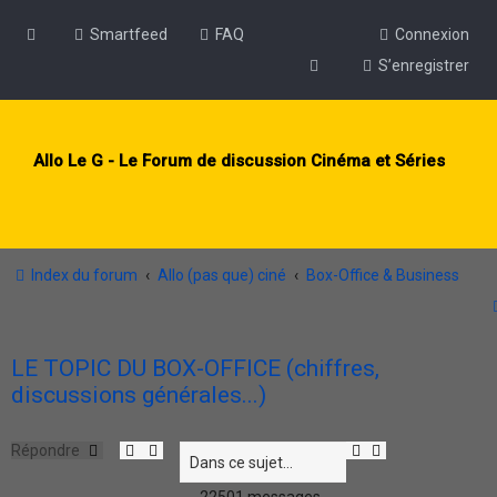
Smartfeed
FAQ
Connexion
S’enregistrer
Allo Le G - Le Forum de discussion Cinéma et Séries
Index du forum
Allo (pas que) ciné
Box-Office & Business
LE TOPIC DU BOX-OFFICE (chiffres,
discussions générales...)
R
R
Répondre
e
e
c
c