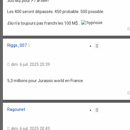
o
300 M$ pour
F1 le film
!
n
Les 400 seront dépassés. 450 probable. 500 possible.
Elio
n'a toujours pas franchi les 100 M$...
Riggs_007
C
i
t
a
dim. 6 juil. 2025 20:39
t
i
o
5,3 millions pour Jurassic world en France.
n
Ragounet
C
i
t
a
dim. 6 juil. 2025 20:43