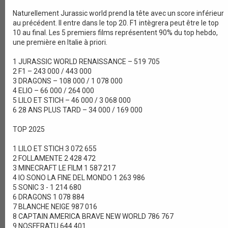
Naturellement Jurassic world prend la tête avec un score inférieur
au précédent. Il entre dans le top 20. F1 intègrera peut être le top
10 au final. Les 5 premiers films représentent 90% du top hebdo,
une première en Italie à priori.
1 JURASSIC WORLD RENAISSANCE – 519 705
2 F1 – 243 000 / 443 000
3 DRAGONS – 108 000 / 1 078 000
4 ELIO – 66 000 / 264 000
5 LILO ET STICH – 46 000 / 3 068 000
6 28 ANS PLUS TARD – 34 000 / 169 000
TOP 2025
1 LILO ET STICH 3 072 655
2 FOLLAMENTE 2 428 472
3 MINECRAFT LE FILM 1 587 217
4 IO SONO LA FINE DEL MONDO 1 263 986
5 SONIC 3 - 1 214 680
6 DRAGONS 1 078 884
7 BLANCHE NEIGE 987 016
8 CAPTAIN AMERICA BRAVE NEW WORLD 786 767
9 NOSFERATU 644 401