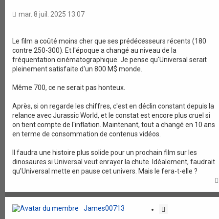
t
a
mar. 8 juil. 2025 13:07
t
i
o
Le film a coûté moins cher que ses prédécesseurs récents (180
contre 250-300). Et l'époque a changé au niveau de la
n
fréquentation cinématographique. Je pense qu'Universal serait
pleinement satisfaite d'un 800 M$ monde.
Même 700, ce ne serait pas honteux.
Après, si on regarde les chiffres, c'est en déclin constant depuis la
relance avec Jurassic World, et le constat est encore plus cruel si
on tient compte de l'inflation. Maintenant, tout a changé en 10 ans
en terme de consommation de contenus vidéos.
Il faudra une histoire plus solide pour un prochain film sur les
dinosaures si Universal veut enrayer la chute. Idéalement, faudrait
qu'Universal mette en pause cet univers. Mais le fera-t-elle ?
James00713
C
i