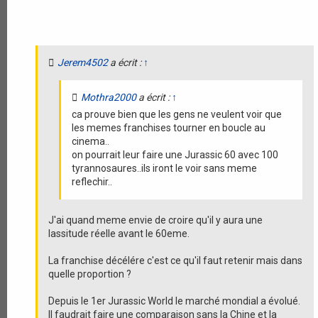
t
i
o
n
Jerem4502
a écrit :
↑
Mothra2000
a écrit :
↑
ca prouve bien que les gens ne veulent voir que
les memes franchises tourner en boucle au
cinema..
on pourrait leur faire une Jurassic 60 avec 100
tyrannosaures..ils iront le voir sans meme
reflechir..
J'ai quand meme envie de croire qu'il y aura une
lassitude réelle avant le 60eme.
La franchise décélére c'est ce qu'il faut retenir mais dans
quelle proportion ?
Depuis le 1er Jurassic World le marché mondial a évolué.
Il faudrait faire une comparaison sans la Chine et la