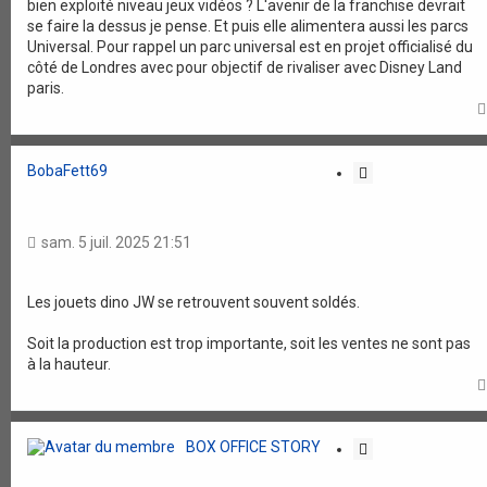
bien exploité niveau jeux vidéos ? L'avenir de la franchise devrait
se faire la dessus je pense. Et puis elle alimentera aussi les parcs
Universal. Pour rappel un parc universal est en projet officialisé du
côté de Londres avec pour objectif de rivaliser avec Disney Land
paris.
BobaFett69
C
i
t
a
sam. 5 juil. 2025 21:51
t
i
o
Les jouets dino JW se retrouvent souvent soldés.
n
Soit la production est trop importante, soit les ventes ne sont pas
à la hauteur.
BOX OFFICE STORY
C
i