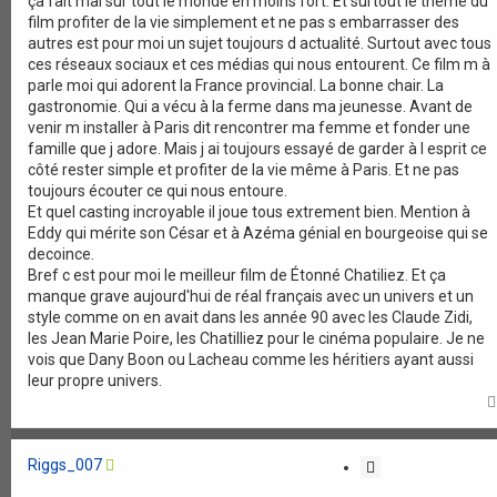
ça fait mal sur tout le monde en moins fort. Et surtout le thème du
film profiter de la vie simplement et ne pas s embarrasser des
autres est pour moi un sujet toujours d actualité. Surtout avec tous
ces réseaux sociaux et ces médias qui nous entourent. Ce film m à
parle moi qui adorent la France provincial. La bonne chair. La
gastronomie. Qui a vécu à la ferme dans ma jeunesse. Avant de
venir m installer à Paris dit rencontrer ma femme et fonder une
famille que j adore. Mais j ai toujours essayé de garder à l esprit ce
côté rester simple et profiter de la vie même à Paris. Et ne pas
toujours écouter ce qui nous entoure.
Et quel casting incroyable il joue tous extrement bien. Mention à
Eddy qui mérite son César et à Azéma génial en bourgeoise qui se
decoince.
Bref c est pour moi le meilleur film de Étonné Chatiliez. Et ça
manque grave aujourd'hui de réal français avec un univers et un
style comme on en avait dans les année 90 avec les Claude Zidi,
les Jean Marie Poire, les Chatilliez pour le cinéma populaire. Je ne
vois que Dany Boon ou Lacheau comme les héritiers ayant aussi
leur propre univers.
Riggs_007
C
i