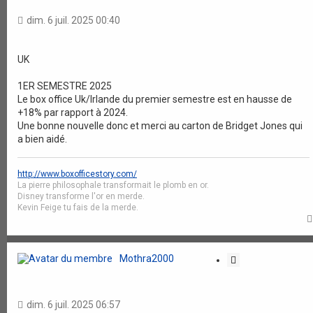
t
a
dim. 6 juil. 2025 00:40
t
i
o
UK
n
1ER SEMESTRE 2025
Le box office Uk/Irlande du premier semestre est en hausse de
+18% par rapport à 2024.
Une bonne nouvelle donc et merci au carton de Bridget Jones qui
a bien aidé.
http://www.boxofficestory.com/
La pierre philosophale transformait le plomb en or.
Disney transforme l'or en merde.
Kevin Feige tu fais de la merde.
Mothra2000
C
i
t
a
dim. 6 juil. 2025 06:57