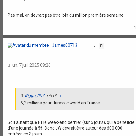
t
i
o
Pas mal, on devrait pas être loin du million première semaine.
n
James00713
C
i
t
a
lun. 7 juil. 2025 08:26
t
i
o
n
Riggs_007
a écrit :
↑
5,3 millions pour Jurassic world en France.
Soit autant que F1 le week-end dernier (sur 5 jours), qui a bénéficié
d'une journée à 5€. Donc JW devrait être autour des 600 000
entrées en 3 jours