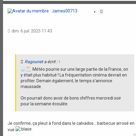
James00713
C
i
t
a
dim. 6 juil. 2025 11:43
t
i
o
n
Ragounet
a écrit :
↑
Météo pourrie sur une large partie de la France, on
y était plus habitué ! La fréquentation cinéma devrait en
profiter. Demain également, le temps s'annonce
maussade.
On pourrait donc avoir de bons chiffres mercredi soir
pour la semaine écoulée.
Je confirme, ça pleut à fond dans le calvados... barbecue arrosé en
vue