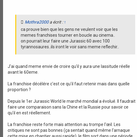
i
o
n
Mothra2000
a écrit :
↑
ca prouve bien que les gens ne veulent voir que les
memes franchises tourner en boucle au cinema..
on pourrait leur faire une Jurassic 60 avec 100
tyrannosaures..ils iront le voir sans meme reflechir..
J'ai quand meme envie de croire qu'il y aura une lassitude réelle
avant le 60eme.
La franchise décélére c'est ce qu'il faut retenir mais dans quelle
proportion ?
Depuis le 1er Jurassic World le marché mondial a évolué. Il faudrait
faire une comparaison sans la Chine et la Russie pour savoir ce
qu'il en est réellement.
La franchise reste forte mais attention au trompe l'œil. Les
critiques ne sont pas bonnes (ça sentait quand même l'arnaque
cette mise en chantier aussi rapide), le film sort dans une période