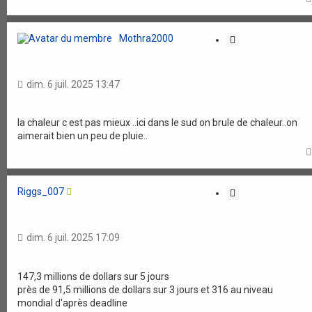
Mothra2000
C
i
t
a
dim. 6 juil. 2025 13:47
t
i
o
la chaleur c est pas mieux ..ici dans le sud on brule de chaleur..on
aimerait bien un peu de pluie..
n
Riggs_007
C
i
t
a
dim. 6 juil. 2025 17:09
t
i
o
147,3 millions de dollars sur 5 jours
près de 91,5 millions de dollars sur 3 jours et 316 au niveau
n
mondial d'après deadline