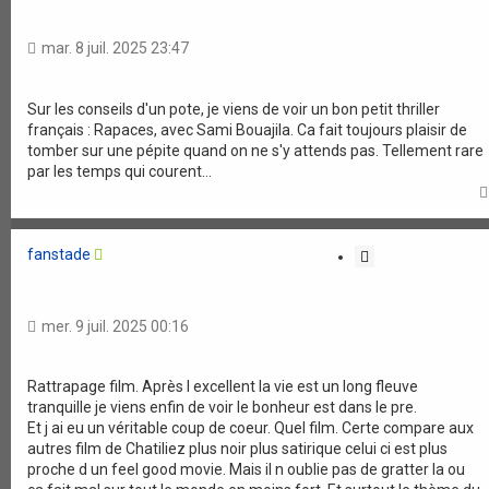
t
a
mar. 8 juil. 2025 23:47
t
i
o
Sur les conseils d'un pote, je viens de voir un bon petit thriller
français : Rapaces, avec Sami Bouajila. Ca fait toujours plaisir de
n
tomber sur une pépite quand on ne s'y attends pas. Tellement rare
par les temps qui courent...
fanstade
C
i
t
a
mer. 9 juil. 2025 00:16
t
i
o
Rattrapage film. Après l excellent la vie est un long fleuve
tranquille je viens enfin de voir le bonheur est dans le pre.
n
Et j ai eu un véritable coup de coeur. Quel film. Certe compare aux
autres film de Chatiliez plus noir plus satirique celui ci est plus
proche d un feel good movie. Mais il n oublie pas de gratter la ou