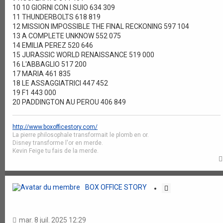
10 10 GIORNI CON I SUIO 634 309
11 THUNDERBOLTS 618 819
12 MISSION IMPOSSIBLE THE FINAL RECKONING 597 104
13 A COMPLETE UNKNOW 552 075
14 EMILIA PEREZ 520 646
15 JURASSIC WORLD RENAISSANCE 519 000
16 L'ABBAGLIO 517 200
17 MARIA 461 835
18 LE ASSAGGIATRICI 447 452
19 F1 443 000
20 PADDINGTON AU PEROU 406 849
http://www.boxofficestory.com/
La pierre philosophale transformait le plomb en or.
Disney transforme l'or en merde.
Kevin Feige tu fais de la merde.
BOX OFFICE STORY
C
i
t
a
mar. 8 juil. 2025 12:29