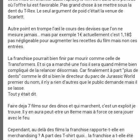
où l'offre lui est favorable. Pas grand chose à se mettre sous la
dent du T-Rex. Le seul argument de poid c'était la venue de
Scarlett.
Autre point en trompe l'œil le cours des devises que l'on ne
mesure jamais... mais par exemple 1€ actuellement c'est 1,18$
pas négligeable pour augmenter les recettes du film mais non ces
entrées.
La franchise pourrait bien finir par mourir comme celle de
Transformers. Et si ça a marché une fois il sera quand même bien
compliqué de la relancer désormais. Car finalement à part "plus de
dents" comme le dit si bien le directeur du parc de Jurassic World
premier du nom, il n'y a rien d'autres que le public demande mais il
se lasse.
Tout y était dit.
Faire deja 7 films sur des dinos et qui marchent, c'est un exploit je
trouve. Il y en aura peut-etre un 8eme mais à force ce sera jouer
avec le feu.
Cependant, au delà des films la franchise rapporte-t-elle en
merchandising ? A part des T-shirt quoi... la franchise a t-elle été