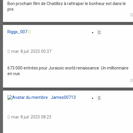
Bon prochain film de Chatillez à rattraper le bonheur est dans le
pre.
Riggs_007
C
i
t
a
mar. 8 juil. 2025 00:37
t
i
o
673 000 entrées pour Jurassic world renaissance. Un millionnaire
en vue.
n
James00713
C
i
t
a
mar. 8 juil. 2025 08:23
t
i