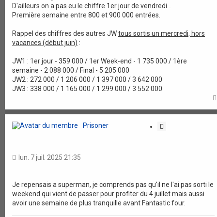
D'ailleurs on a pas eu le chiffre 1er jour de vendredi...
Première semaine entre 800 et 900 000 entrées.
Rappel des chiffres des autres JW
tous sortis un mercredi, hors
vacances (début juin)
:
JW1 : 1er jour - 359 000 / 1er Week-end - 1 735 000 / 1ère
semaine - 2 088 000 / Final - 5 205 000
JW2 : 272 000 / 1 206 000 / 1 397 000 / 3 642 000
JW3 : 338 000 / 1 165 000 / 1 299 000 / 3 552 000
Prisoner
C
i
t
a
lun. 7 juil. 2025 21:35
t
i
o
Je repensais a superman, je comprends pas qu'il ne l'ai pas sorti le
weekend qui vient de passer pour profiter du 4 juillet mais aussi
n
avoir une semaine de plus tranquille avant Fantastic four.