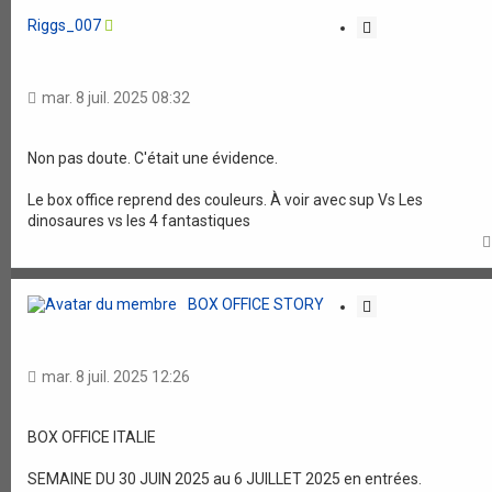
Riggs_007
C
i
t
a
mar. 8 juil. 2025 08:32
t
i
o
Non pas doute. C'était une évidence.
n
Le box office reprend des couleurs. À voir avec sup Vs Les
dinosaures vs les 4 fantastiques
BOX OFFICE STORY
C
i
t
a
mar. 8 juil. 2025 12:26
t
i
o
BOX OFFICE ITALIE
n
SEMAINE DU 30 JUIN 2025 au 6 JUILLET 2025 en entrées.