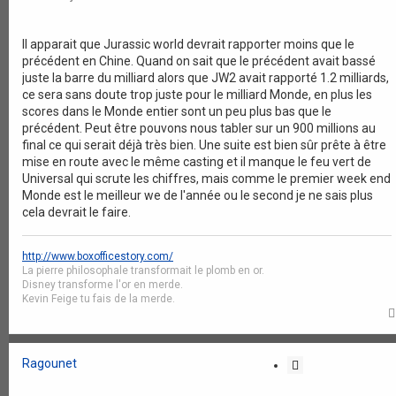
t
i
o
Il apparait que Jurassic world devrait rapporter moins que le
précédent en Chine. Quand on sait que le précédent avait bassé
n
juste la barre du milliard alors que JW2 avait rapporté 1.2 milliards,
ce sera sans doute trop juste pour le milliard Monde, en plus les
scores dans le Monde entier sont un peu plus bas que le
précédent. Peut être pouvons nous tabler sur un 900 millions au
final ce qui serait déjà très bien. Une suite est bien sûr prête à être
mise en route avec le même casting et il manque le feu vert de
Universal qui scrute les chiffres, mais comme le premier week end
Monde est le meilleur we de l'année ou le second je ne sais plus
cela devrait le faire.
http://www.boxofficestory.com/
La pierre philosophale transformait le plomb en or.
Disney transforme l'or en merde.
Kevin Feige tu fais de la merde.
Ragounet
C
i