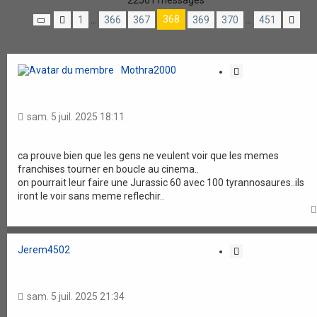
22501 messages
h
h
e
e
368
1
…
366
367
369
370
…
451
P
P
S
r
r
a
r
u
c
c
g
é
i
h
h
e
c
v
e
e
3
é
a
Mothra2000
C
r
a
6
d
n
v
i
8
e
t
a
t
s
n
e
n
u
t
a
sam. 5 juil. 2025 18:11
c
r
e
t
é
4
e
i
5
o
ca prouve bien que les gens ne veulent voir que les memes
1
franchises tourner en boucle au cinema..
n
on pourrait leur faire une Jurassic 60 avec 100 tyrannosaures..ils
iront le voir sans meme reflechir..
Jerem4502
C
i
t
a
sam. 5 juil. 2025 21:34
t