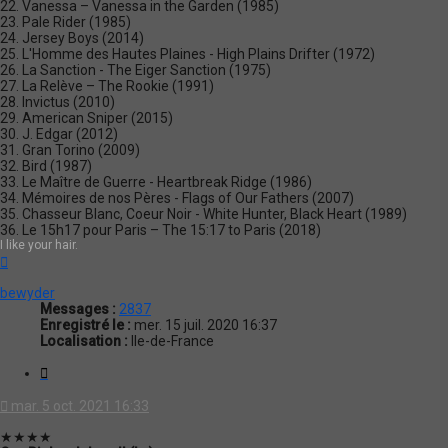
22. Vanessa – Vanessa in the Garden (1985)
23. Pale Rider (1985)
24. Jersey Boys (2014)
25. L'Homme des Hautes Plaines - High Plains Drifter (1972)
26. La Sanction - The Eiger Sanction (1975)
27. La Relève – The Rookie (1991)
28. Invictus (2010)
29. American Sniper (2015)
30. J. Edgar (2012)
31. Gran Torino (2009)
32. Bird (1987)
33. Le Maître de Guerre - Heartbreak Ridge (1986)
34. Mémoires de nos Pères - Flags of Our Fathers (2007)
35. Chasseur Blanc, Coeur Noir - White Hunter, Black Heart (1989)
36. Le 15h17 pour Paris – The 15:17 to Paris (2018)
I like your hair.
Haut
bewyder
Messages :
2837
Enregistré le :
mer. 15 juil. 2020 16:37
Localisation :
Ile-de-France
Citation
mar. 5 oct. 2021 16:33
★★★★