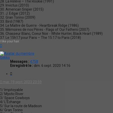
28. La Relève – The Rookie (1991)
29. Invictus (2010)
30. American Sniper (2015)
31. J. Edgar (2012)
32. Gran Torino (2009)
33. Bird (1987)
34. Le Maître de Guerre - Heartbreak Ridge (1986)
35. Mémoires de nos Pères - Flags of Our Fathers (2007)
36. Chasseur Blanc, Coeur Noir - White Hunter, Black Heart (1989)
37. Le 15h17 pour Paris – The 15:17 to Paris (2018)
I like your hair.
Haut
Gekko
Messages :
4758
Enregistré le :
dim. 6 sept. 2020 14:16
Citation
mar. 19 sept. 2023 23:59
1/ Impitoyable
2/ Mystic River
3/ Space Cowboys
4/ L'Échange
5/ Sur la route de Madison
6/ Gran Torino