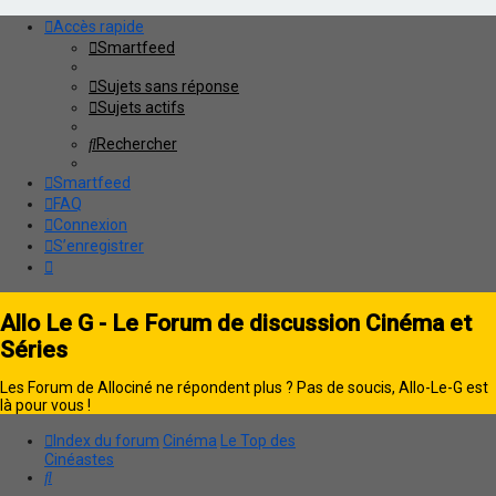
Accès rapide
Smartfeed
Sujets sans réponse
Sujets actifs
Rechercher
Smartfeed
FAQ
Connexion
S’enregistrer
Allo Le G - Le Forum de discussion Cinéma et
Séries
Les Forum de Allociné ne répondent plus ? Pas de soucis, Allo-Le-G est
là pour vous !
Index du forum
Cinéma
Le Top des
Cinéastes
Rechercher