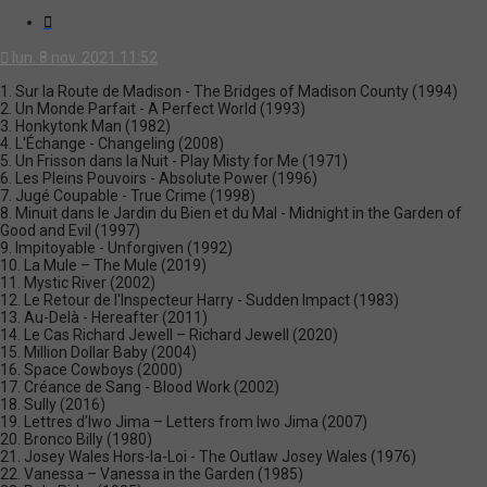
Citation
lun. 8 nov. 2021 11:52
1. Sur la Route de Madison - The Bridges of Madison County (1994)
2. Un Monde Parfait - A Perfect World (1993)
3. Honkytonk Man (1982)
4. L'Échange - Changeling (2008)
5. Un Frisson dans la Nuit - Play Misty for Me (1971)
6. Les Pleins Pouvoirs - Absolute Power (1996)
7. Jugé Coupable - True Crime (1998)
8. Minuit dans le Jardin du Bien et du Mal - Midnight in the Garden of
Good and Evil (1997)
9. Impitoyable - Unforgiven (1992)
10. La Mule – The Mule (2019)
11. Mystic River (2002)
12. Le Retour de l'Inspecteur Harry - Sudden Impact (1983)
13. Au-Delà - Hereafter (2011)
14. Le Cas Richard Jewell – Richard Jewell (2020)
15. Million Dollar Baby (2004)
16. Space Cowboys (2000)
17. Créance de Sang - Blood Work (2002)
18. Sully (2016)
19. Lettres d’Iwo Jima – Letters from Iwo Jima (2007)
20. Bronco Billy (1980)
21. Josey Wales Hors-la-Loi - The Outlaw Josey Wales (1976)
22. Vanessa – Vanessa in the Garden (1985)