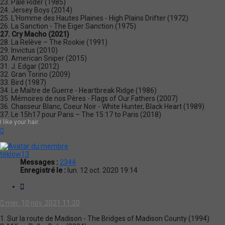
23. Pale Rider (1985)
24. Jersey Boys (2014)
25. L'Homme des Hautes Plaines - High Plains Drifter (1972)
26. La Sanction - The Eiger Sanction (1975)
27. Cry Macho (2021)
28. La Relève – The Rookie (1991)
29. Invictus (2010)
30. American Sniper (2015)
31. J. Edgar (2012)
32. Gran Torino (2009)
33. Bird (1987)
34. Le Maître de Guerre - Heartbreak Ridge (1986)
35. Mémoires de nos Pères - Flags of Our Fathers (2007)
36. Chasseur Blanc, Coeur Noir - White Hunter, Black Heart (1989)
37. Le 15h17 pour Paris – The 15:17 to Paris (2018)
I like your hair.
Haut
teklow13
Messages :
2344
Enregistré le :
lun. 12 oct. 2020 19:14
Citation
mer. 10 nov. 2021 11:20
1. Sur la route de Madison - The Bridges of Madison County (1994)