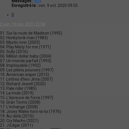
Messages :
859
Enregistré le :
ven. 9 oct. 2020 09:55
Citation
ven. 19 nov. 2021 22:58
01. Sur la route de Madison (1995)
02. Honkytonk man (1983)
03. Mystic river (2003)
04. Play Misty for me (1971)
05. Sully (2016)
06. Million dollar baby (2004)
07. Un monde parfait (1993)
08. Impitoyable (1992)
09. Les pleins pouvoirs (1997)
10. American sniper (2015)
11. Lettres d’Iwo Jima (2007)
12. Richard Jewell (2020)
13. Pale rider (1985)
14. La mule (2019)
15. L’épreuve de force (1997)
16. Gran Torino (2008)
17. L’échange (2008)
18. Josey Wales hors-la-loi (1976)
19. Au-delà (2010)
20. Cry Macho (2021)
21. J.Edgar (2011)