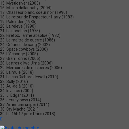
15. Mystic river (2003)
16. Million dollar baby (2004)
17. Chasseur blanc, coeur noir (1990)
18. Le retour de l'inspecteur Harry (1983)
19. Pale rider (1985)
20. La relève (1990)
21. La sanction (1975)
22. Firefox, l'arme absolue (1982)
23. Le maître de guerre (1986)
24. Créance de sang (2002)
25. Space cowboys (2000)
26. L'échange (2008)
27. Gran Torino (2006)
28. Lettres d'Iwo Jima (2006)
29. Mémoires de nos pères (2006)
30. La mule (2018)
31. Le cas Richard Jewell (2019)
32. Sully (2016)
33. Au-delà (2010)
34. Invictus (2009)
35. J. Edgar (2011)
36. Jersey boys (2014)
37. American sniper (2014)
38. Cry Macho (2021)
39. Le 15h17 pour Paris (2018)
Haut