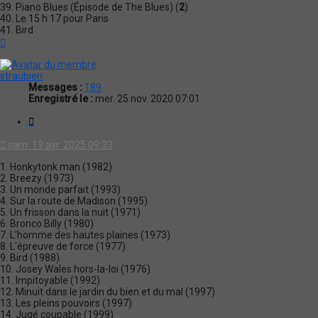
39. Piano Blues (Épisode de The Blues) (
2
)
40. Le 15 h 17 pour Paris
41. Bird
Haut
straubien
Messages :
189
Enregistré le :
mer. 25 nov. 2020 07:01
Citation
sam. 19 avr. 2025 09:33
1. Honkytonk man (1982)
2. Breezy (1973)
3. Un monde parfait (1993)
4. Sur la route de Madison (1995)
5. Un frisson dans la nuit (1971)
6. Bronco Billy (1980)
7. L'homme des hautes plaines (1973)
8. L'épreuve de force (1977)
9. Bird (1988)
10. Josey Wales hors-la-loi (1976)
11. Impitoyable (1992)
12. Minuit dans le jardin du bien et du mal (1997)
13. Les pleins pouvoirs (1997)
14. Jugé coupable (1999)