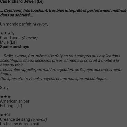
Cas Richard Jewell (Le)
… Captivant, très touchant, très bien interprété et parfaitement maîtrisé
dans sa sobriété …
Un monde parfait
(à revoir)
★★★½
Gran Torino
(à revoir)
Mule (La)
Space cowboys
… Drôle, sympa, fun, même si je n'ai pas tout compris aux explications
scientifiques et aux décisions prises, et même si on croit à moitié à la
base du récit.
L'ensemble rappelle pas mal Armageddon, de l'équipe aux événements
finaux.
Quelques effets visuels moyens et une musique anecdotique ...
Sully
★★★
American sniper
Echange (L')
★★½
Créance de sang
(à revoir)
Un frisson dans la nuit