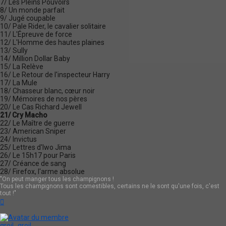
7/ Les Pleins Pouvoirs
8/ Un monde parfait
9/ Jugé coupable
10/ Pale Rider, le cavalier solitaire
11/ L'Épreuve de force
12/ L'Homme des hautes plaines
13/ Sully
14/ Million Dollar Baby
15/ La Relève
16/ Le Retour de l'inspecteur Harry
17/ La Mule
18/ Chasseur blanc, cœur noir
19/ Mémoires de nos pères
20/ Le Cas Richard Jewell
21/ Cry Macho
22/ Le Maître de guerre
23/ American Sniper
24/ Invictus
25/ Lettres d'Iwo Jima
26/ Le 15h17 pour Paris
27/ Créance de sang
28/ Firefox, l'arme absolue
"On peut manger tous les champignons !
Tous les champignons sont comestibles, certains ne le sont qu'une fois, c'est
tout !"
Haut
groil_groil