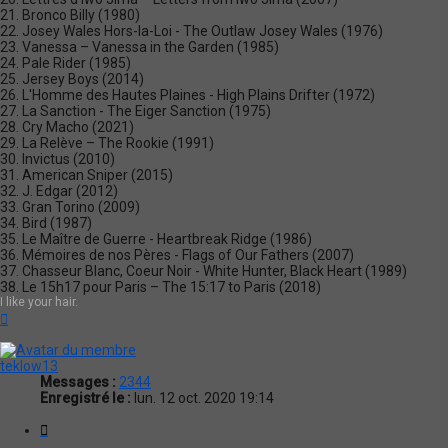
21. Bronco Billy (1980)
22. Josey Wales Hors-la-Loi - The Outlaw Josey Wales (1976)
23. Vanessa – Vanessa in the Garden (1985)
24. Pale Rider (1985)
25. Jersey Boys (2014)
26. L'Homme des Hautes Plaines - High Plains Drifter (1972)
27. La Sanction - The Eiger Sanction (1975)
28. Cry Macho (2021)
29. La Relève – The Rookie (1991)
30. Invictus (2010)
31. American Sniper (2015)
32. J. Edgar (2012)
33. Gran Torino (2009)
34. Bird (1987)
35. Le Maître de Guerre - Heartbreak Ridge (1986)
36. Mémoires de nos Pères - Flags of Our Fathers (2007)
37. Chasseur Blanc, Coeur Noir - White Hunter, Black Heart (1989)
38. Le 15h17 pour Paris – The 15:17 to Paris (2018)
I like your hair.
Haut
teklow13
Messages :
2344
Enregistré le :
lun. 12 oct. 2020 19:14
Citation