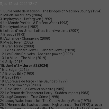
jeu. 31 oct. 2024 12:47
1. Sur la route de Madison - The Bridges of Madison County (1994)
2. Million Dollar Baby (2004)
3. Impitoyable - Unforgiven (1992)
4. Un Monde Parfait - A Perfect World (1993)
5. Honkytonk Man (1982)
6. Lettres d'Iwo Jima - Letters from Iwo Jima (2007)
7. Breezy (1973)
8. L'Échange - Changeling (2008)
9. Mystic River (2002)
10. Gran Torino (2009)
11. Le cas Richard Jewell – Richard Jewell (2020)
12. Les Pleins Pouvoirs - Absolute power (1996)
13. La Mule – The Mule (2019)
14. Sully (2016)
15. Juré n°2 – Juror #2 (2024)
16. J. Edgar (2012)
17. Bronco Billy (1980)
18. Bird (1987)
19. L'Epreuve de force - The Gauntlet (1977)
20. Space Cowboys (2000)
21. Pale Rider - Le Cavalier solitaire (1985)
22. Le Retour de l'inspecteur Harry - Sudden impact (1983)
23. Jugé Coupable - True Crime (1998)
24. Josey Wales hors la loi - The Outlaw Josey Wales (1976)
25. L'Homme des hautes plaines - High plains drifter (1972) à revoir
26. Un frisson dans la nuit - Play Misty for me (1971) (1973) à revoir