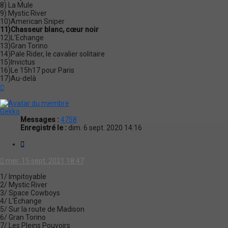
8) La Mule
9) Mystic River
10)American Sniper
11)Chasseur blanc, cœur noir
12)L'Echange
13)Gran Torino
14)Pale Rider, le cavalier solitaire
15)Invictus
16)Le 15h17 pour Paris
17)Au-delà
Haut
Gekko
Messages :
4758
Enregistré le :
dim. 6 sept. 2020 14:16
Citation
mer. 15 sept. 2021 18:47
1/ Impitoyable
2/ Mystic River
3/ Space Cowboys
4/ L'Échange
5/ Sur la route de Madison
6/ Gran Torino
7/ Les Pleins Pouvoirs