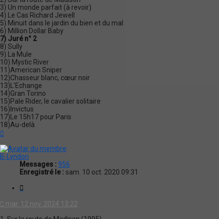
3) Un monde parfait (à revoir)
4) Le Cas Richard Jewell
5) Minuit dans le jardin du bien et du mal
6) Million Dollar Baby
7) Juré n° 2
8) Sully
9) La Mule
10) Mystic River
11)American Sniper
12)Chasseur blanc, cœur noir
13)L'Echange
14)Gran Torino
15)Pale Rider, le cavalier solitaire
16)Invictus
17)Le 15h17 pour Paris
18)Au-delà
Haut
B-Lyndon
Messages :
956
Enregistré le :
sam. 10 oct. 2020 09:31
Citation
mar. 12 nov. 2024 13:22