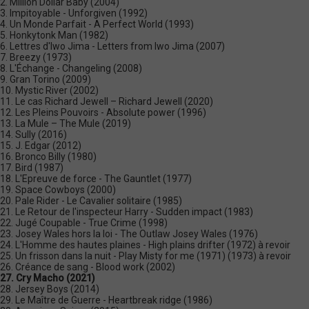
2. Million Dollar Baby (2004)
3. Impitoyable - Unforgiven (1992)
4. Un Monde Parfait - A Perfect World (1993)
5. Honkytonk Man (1982)
6. Lettres d'Iwo Jima - Letters from Iwo Jima (2007)
7. Breezy (1973)
8. L'Échange - Changeling (2008)
9. Gran Torino (2009)
10. Mystic River (2002)
11. Le cas Richard Jewell – Richard Jewell (2020)
12. Les Pleins Pouvoirs - Absolute power (1996)
13. La Mule – The Mule (2019)
14. Sully (2016)
15. J. Edgar (2012)
16. Bronco Billy (1980)
17. Bird (1987)
18. L'Epreuve de force - The Gauntlet (1977)
19. Space Cowboys (2000)
20. Pale Rider - Le Cavalier solitaire (1985)
21. Le Retour de l'inspecteur Harry - Sudden impact (1983)
22. Jugé Coupable - True Crime (1998)
23. Josey Wales hors la loi - The Outlaw Josey Wales (1976)
24. L'Homme des hautes plaines - High plains drifter (1972) à revoir
25. Un frisson dans la nuit - Play Misty for me (1971) (1973) à revoir
26. Créance de sang - Blood work (2002)
27. Cry Macho (2021)
28. Jersey Boys (2014)
29. Le Maître de Guerre - Heartbreak ridge (1986)