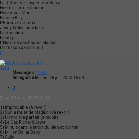
Le Retour de l'inspecteur Harry
Firefox, l'arme absolue
Honkytonk Man
Bronco Billy
L'Epreuve de force
Josey Wales hors la loi
La Sanction
Breezy
L'Homme des hautes plaines
Un frisson dans la nuit
Haut
Tyra
Messages :
1699
Enregistré le :
jeu. 16 juil. 2020 16:59
Citation
lun. 13 sept. 2021 10:12
1) Impitoyable (à revoir)
2) Sur la route de Madison (à revoir)
3) Un monde parfait (à revoir)
4) Le Cas Richard Jewell
5) Minuit dans le jardin du bien et du mal
6) Million Dollar Baby
7) Sully