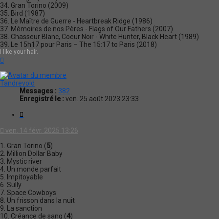
34. Gran Torino (2009)
35. Bird (1987)
36. Le Maître de Guerre - Heartbreak Ridge (1986)
37. Mémoires de nos Pères - Flags of Our Fathers (2007)
38. Chasseur Blanc, Coeur Noir - White Hunter, Black Heart (1989)
39. Le 15h17 pour Paris – The 15:17 to Paris (2018)
I like your hair.
Haut
Tandrevold
Messages :
382
Enregistré le :
ven. 25 août 2023 23:33
Citation
ven. 14 févr. 2025 13:26
1. Gran Torino (
5
)
2. Million Dollar Baby
3. Mystic river
4. Un monde parfait
5. Impitoyable
6. Sully
7. Space Cowboys
8. Un frisson dans la nuit
9. La sanction
10. Créance de sang (
4
)