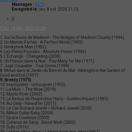
Messages :
5071
Enregistré le :
jeu. 8 oct. 2020 21:12
Citation
jeu. 14 déc. 2023 11:28
1. Sur la Route de Madison - The Bridges of Madison County (1994)
2. Un Monde Parfait - A Perfect World (1993)
3. Honkytonk Man (1982)
4. Les Pleins Pouvoirs - Absolute Power (1996)
5. L'Échange - Changeling (2008)
6. Un Frisson dans la Nuit - Play Misty for Me (1971)
7. Jugé Coupable - True Crime (1998)
8. Minuit dans le Jardin du Bien et du Mal - Midnight in the Garden of
Good and Evil (1997)
9. Breezy (1975)
10. Impitoyable - Unforgiven (1992)
11. La Mule – The Mule (2019)
12. Mystic River (2002)
13. Le Retour de l'Inspecteur Harry - Sudden Impact (1983)
14. Au-Delà - Hereafter (2011)
15. Le Cas Richard Jewell – Richard Jewell (2020)
16. Million Dollar Baby (2004)
17. Space Cowboys (2000)
18. Créance de Sang - Blood Work (2002)
19. Sully (2016)
20. Lettres d’Iwo Jima – Letters from Iwo Jima (2007)