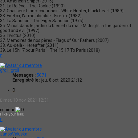
30. American Sniper (2015)
31. La Relève - The Rookie (1990)
32. Chasseur blanc, coeur noir - White Hunter, black heart (1989)
33. Firefox, l'arme absolue - Firefox (1982)
34. La Sanction - The Eiger Sanction (1975)
35. Minuit dans le jardin du bien et du mal - Midnight in the garden of
good and evil (1997)
36. Invictus (2010)
37. Mémoires de nos pères - Flags of Our Fathers (2007)
38. Au-delà - Hereafter (2011)
39. Le 15h17 pour Paris – The 15:17 To Paris (2018)
Haut
groil_groil
Messages :
5071
Enregistré le :
jeu. 8 oct. 2020 21:12
Citation
mer. 10 nov. 2021 12:31
copieur
I like your hair.
Haut
JanosValuska