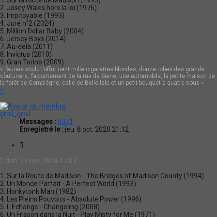
1. Sur la route de Madison (1995)
2. Josey Wales hors la loi (1976)
3. Impitoyable (1993)
4. Juré n°2 (2024)
5. Million Dollar Baby (2004)
6. Jersey Boys (2014)
7. Au-delà (2011)
8. Invictus (2010)
9. Gran Torino (2009)
« j’aurais voulu t’offrir cent mille cigarettes blondes, douze robes des grands
couturiers, l’appartement de la rue de Seine, une automobile, la petite maison de
la forêt de Compiègne, celle de Belle-Isle et un petit bouquet à quatre sous »
Haut
groil_groil
Messages :
5071
Enregistré le :
jeu. 8 oct. 2020 21:12
Citation
dim. 17 nov. 2024 17:07
1. Sur la Route de Madison - The Bridges of Madison County (1994)
2. Un Monde Parfait - A Perfect World (1993)
3. Honkytonk Man (1982)
4. Les Pleins Pouvoirs - Absolute Power (1996)
5. L'Échange - Changeling (2008)
6. Un Frisson dans la Nuit - Play Misty for Me (1971)