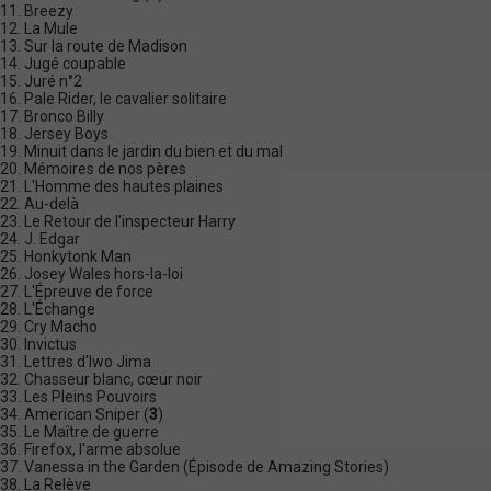
11. Breezy
12. La Mule
13. Sur la route de Madison
14. Jugé coupable
15. Juré n°2
16. Pale Rider, le cavalier solitaire
17. Bronco Billy
18. Jersey Boys
19. Minuit dans le jardin du bien et du mal
20. Mémoires de nos pères
21. L'Homme des hautes plaines
22. Au-delà
23. Le Retour de l'inspecteur Harry
24. J. Edgar
25. Honkytonk Man
26. Josey Wales hors-la-loi
27. L'Épreuve de force
28. L'Échange
29. Cry Macho
30. Invictus
31. Lettres d'Iwo Jima
32. Chasseur blanc, cœur noir
33. Les Pleins Pouvoirs
34. American Sniper (
3
)
35. Le Maître de guerre
36. Firefox, l'arme absolue
37. Vanessa in the Garden (Épisode de Amazing Stories)
38. La Relève