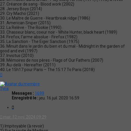
27. Créance de sang - Blood work (2002)
28. Jersey Boys (2014)
29. Cry Macho (2021)
30. Le Maître de Guerre - Heartbreak ridge (1986)
31. American Sniper (2015)
32. La Relève - The Rookie (1990)
33. Chasseur blanc, coeur noir - White Hunter, black heart (1989)
34. Firefox, l'arme absolue - Firefox (1982)
35. La Sanction - The Eiger Sanction (1975)
36. Minuit dans le jardin du bien et du mal - Midnight in the garden of
good and evil (1997)
37. Invictus (2010)
38. Mémoires de nos pères - Flags of Our Fathers (2007)
39. Au-delà - Hereafter (2011)
40. Le 15h17 pour Paris – The 15:17 To Paris (2018)
Haut
Tyra
Messages :
1699
Enregistré le :
jeu. 16 juil. 2020 16:59
Citation
mar. 12 nov. 2024 09:29
1) Impitoyable (à revoir)
2) Sur la route de Madison