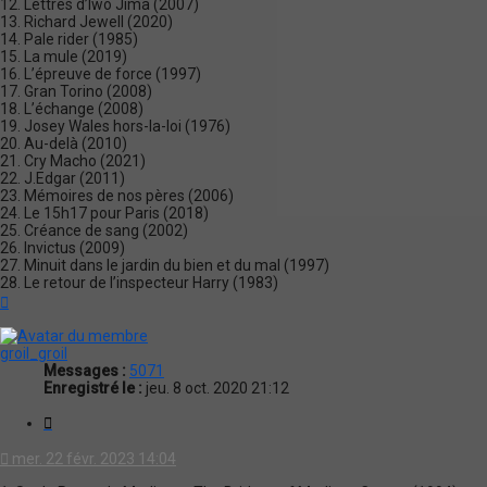
12. Lettres d’Iwo Jima (2007)
13. Richard Jewell (2020)
14. Pale rider (1985)
15. La mule (2019)
16. L’épreuve de force (1997)
17. Gran Torino (2008)
18. L’échange (2008)
19. Josey Wales hors-la-loi (1976)
20. Au-delà (2010)
21. Cry Macho (2021)
22. J.Edgar (2011)
23. Mémoires de nos pères (2006)
24. Le 15h17 pour Paris (2018)
25. Créance de sang (2002)
26. Invictus (2009)
27. Minuit dans le jardin du bien et du mal (1997)
28. Le retour de l’inspecteur Harry (1983)
Haut
groil_groil
Messages :
5071
Enregistré le :
jeu. 8 oct. 2020 21:12
Citation
mer. 22 févr. 2023 14:04