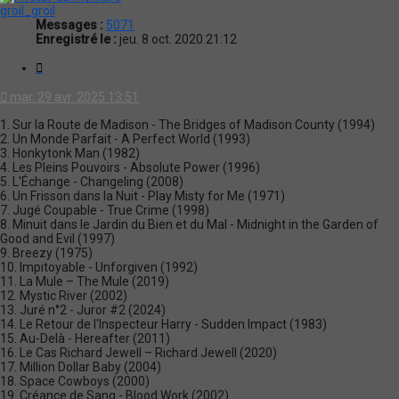
groil_groil
Messages :
5071
Enregistré le :
jeu. 8 oct. 2020 21:12
Citation
mar. 29 avr. 2025 13:51
1. Sur la Route de Madison - The Bridges of Madison County (1994)
2. Un Monde Parfait - A Perfect World (1993)
3. Honkytonk Man (1982)
4. Les Pleins Pouvoirs - Absolute Power (1996)
5. L'Échange - Changeling (2008)
6. Un Frisson dans la Nuit - Play Misty for Me (1971)
7. Jugé Coupable - True Crime (1998)
8. Minuit dans le Jardin du Bien et du Mal - Midnight in the Garden of
Good and Evil (1997)
9. Breezy (1975)
10. Impitoyable - Unforgiven (1992)
11. La Mule – The Mule (2019)
12. Mystic River (2002)
13. Juré n°2 - Juror #2 (2024)
14. Le Retour de l'Inspecteur Harry - Sudden Impact (1983)
15. Au-Delà - Hereafter (2011)
16. Le Cas Richard Jewell – Richard Jewell (2020)
17. Million Dollar Baby (2004)
18. Space Cowboys (2000)
19. Créance de Sang - Blood Work (2002)