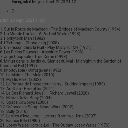
Enregistré le :
jeu. 8 oct. 2020 21:12
Citation
lun. 20 sept. 2021 11:03
1. Sur la Route de Madison - The Bridges of Madison County (1994)
2. Un Monde Parfait - A Perfect World (1993)
3. Honkytonk Man (1982)
4. L'Échange - Changeling (2008)
5. Un Frisson dans la Nuit - Play Misty for Me (1971)
6. Les Pleins Pouvoirs - Absolute Power (1996)
7. Jugé Coupable - True Crime (1998)
8. Minuit dans le Jardin du Bien et du Mal - Midnight in the Garden of
Good and Evil (1997)
9. Impitoyable - Unforgiven (1992)
10. La Mule – The Mule (2019)
11. Mystic River (2002)
12. Le Retour de l'Inspecteur Harry - Sudden Impact (1983)
13. Au-Delà - Hereafter (2011)
14. Le Cas Richard Jewell – Richard Jewell (2020)
15. Million Dollar Baby (2004)
16. Space Cowboys (2000)
17. Créance de Sang - Blood Work (2002)
18. Sully (2016)
19. Lettres d’Iwo Jima – Letters from Iwo Jima (2007)
20. Bronco Billy (1980)
21. Josey Wales Hors-la-Loi - The Outlaw Josey Wales (1976)