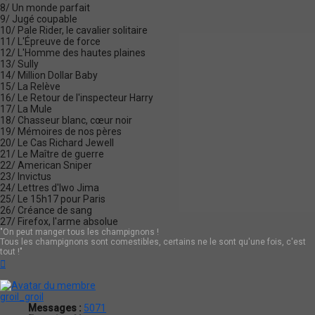
8/ Un monde parfait
9/ Jugé coupable
10/ Pale Rider, le cavalier solitaire
11/ L'Épreuve de force
12/ L'Homme des hautes plaines
13/ Sully
14/ Million Dollar Baby
15/ La Relève
16/ Le Retour de l'inspecteur Harry
17/ La Mule
18/ Chasseur blanc, cœur noir
19/ Mémoires de nos pères
20/ Le Cas Richard Jewell
21/ Le Maître de guerre
22/ American Sniper
23/ Invictus
24/ Lettres d'Iwo Jima
25/ Le 15h17 pour Paris
26/ Créance de sang
27/ Firefox, l'arme absolue
"On peut manger tous les champignons !
Tous les champignons sont comestibles, certains ne le sont qu'une fois, c'est
tout !"
Haut
groil_groil
Messages :
5071