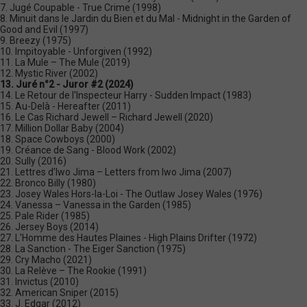
7. Jugé Coupable - True Crime (1998)
8. Minuit dans le Jardin du Bien et du Mal - Midnight in the Garden of
Good and Evil (1997)
9. Breezy (1975)
10. Impitoyable - Unforgiven (1992)
11. La Mule – The Mule (2019)
12. Mystic River (2002)
13. Juré n°2 - Juror #2 (2024)
14. Le Retour de l'Inspecteur Harry - Sudden Impact (1983)
15. Au-Delà - Hereafter (2011)
16. Le Cas Richard Jewell – Richard Jewell (2020)
17. Million Dollar Baby (2004)
18. Space Cowboys (2000)
19. Créance de Sang - Blood Work (2002)
20. Sully (2016)
21. Lettres d’Iwo Jima – Letters from Iwo Jima (2007)
22. Bronco Billy (1980)
23. Josey Wales Hors-la-Loi - The Outlaw Josey Wales (1976)
24. Vanessa – Vanessa in the Garden (1985)
25. Pale Rider (1985)
26. Jersey Boys (2014)
27. L'Homme des Hautes Plaines - High Plains Drifter (1972)
28. La Sanction - The Eiger Sanction (1975)
29. Cry Macho (2021)
30. La Relève – The Rookie (1991)
31. Invictus (2010)
32. American Sniper (2015)
33. J. Edgar (2012)