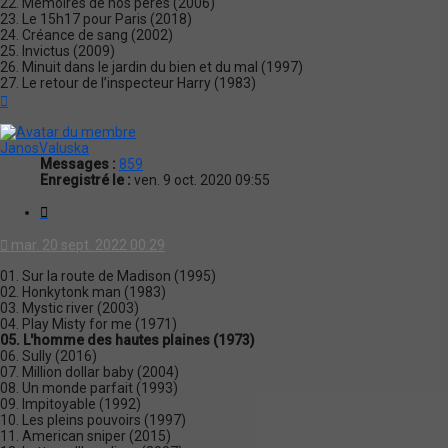
22. Mémoires de nos pères (2006)
23. Le 15h17 pour Paris (2018)
24. Créance de sang (2002)
25. Invictus (2009)
26. Minuit dans le jardin du bien et du mal (1997)
27. Le retour de l’inspecteur Harry (1983)
Haut
JanosValuska
Messages :
859
Enregistré le :
ven. 9 oct. 2020 09:55
Citation
mar. 20 sept. 2022 00:29
01. Sur la route de Madison (1995)
02. Honkytonk man (1983)
03. Mystic river (2003)
04. Play Misty for me (1971)
05. L'homme des hautes plaines (1973)
06. Sully (2016)
07. Million dollar baby (2004)
08. Un monde parfait (1993)
09. Impitoyable (1992)
10. Les pleins pouvoirs (1997)
11. American sniper (2015)