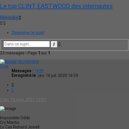
Le top CLINT EASTWOOD des internautes
Répondre
Imprimer le sujet
Recherche
Rechercher
avancée
23 messages • Page
1
sur
1
Tyra
Messages :
1699
Enregistré le :
jeu. 16 juil. 2020 16:59
Citation
lun. 13 sept. 2021 10:07
Impossible Odds
Cry Macho
Le Cas Richard Jewell