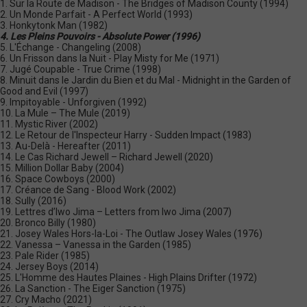
1. Sur la Route de Madison - The Bridges of Madison County (1994)
2. Un Monde Parfait - A Perfect World (1993)
3. Honkytonk Man (1982)
4. Les Pleins Pouvoirs - Absolute Power (1996)
5. L'Échange - Changeling (2008)
6. Un Frisson dans la Nuit - Play Misty for Me (1971)
7. Jugé Coupable - True Crime (1998)
8. Minuit dans le Jardin du Bien et du Mal - Midnight in the Garden of
Good and Evil (1997)
9. Impitoyable - Unforgiven (1992)
10. La Mule – The Mule (2019)
11. Mystic River (2002)
12. Le Retour de l'Inspecteur Harry - Sudden Impact (1983)
13. Au-Delà - Hereafter (2011)
14. Le Cas Richard Jewell – Richard Jewell (2020)
15. Million Dollar Baby (2004)
16. Space Cowboys (2000)
17. Créance de Sang - Blood Work (2002)
18. Sully (2016)
19. Lettres d’Iwo Jima – Letters from Iwo Jima (2007)
20. Bronco Billy (1980)
21. Josey Wales Hors-la-Loi - The Outlaw Josey Wales (1976)
22. Vanessa – Vanessa in the Garden (1985)
23. Pale Rider (1985)
24. Jersey Boys (2014)
25. L'Homme des Hautes Plaines - High Plains Drifter (1972)
26. La Sanction - The Eiger Sanction (1975)
27. Cry Macho (2021)