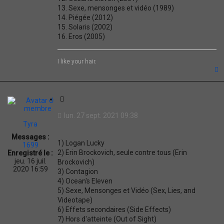
13. Sexe, mensonges et vidéo (1989)
14. Piégée (2012)
15. Solaris (2002)
16. Eros (2005)
I like your hair.
t
C
i
lun. 27 sept. 2021 09:38
t
Tyra
a
Messages :
t
1) Logan Lucky
1699
i
2) Erin Brockovich, seule contre tous (Erin
Enregistré le :
o
jeu. 16 juil.
Brockovich)
n
2020 16:59
3) Contagion
4) Ocean's Eleven
5) Sexe, Mensonges et Vidéo (Sex, Lies, and
Videotape)
6) Effets secondaires (Side Effects)
7) Hors d'atteinte (Out of Sight)