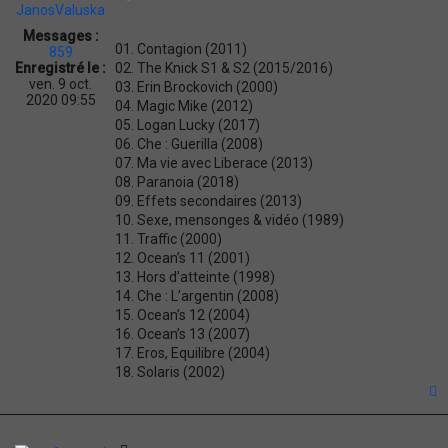
JanosValuska
a
Messages :
t
01. Contagion (2011)
859
i
02. The Knick S1 & S2 (2015/2016)
Enregistré le :
o
ven. 9 oct.
03. Erin Brockovich (2000)
n
2020 09:55
04. Magic Mike (2012)
05. Logan Lucky (2017)
06. Che : Guerilla (2008)
07. Ma vie avec Liberace (2013)
08. Paranoia (2018)
09. Effets secondaires (2013)
10. Sexe, mensonges & vidéo (1989)
11. Traffic (2000)
12. Ocean’s 11 (2001)
13. Hors d’atteinte (1998)
14. Che : L’argentin (2008)
15. Ocean’s 12 (2004)
16. Ocean’s 13 (2007)
17. Eros, Equilibre (2004)
18. Solaris (2002)
t