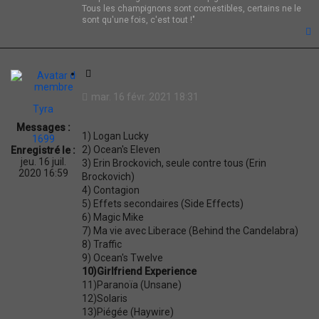
Tous les champignons sont comestibles, certains ne le
sont qu'une fois, c'est tout !"
t
C
i
mar. 16 févr. 2021 18:31
t
Tyra
a
Messages :
t
1) Logan Lucky
1699
i
2) Ocean's Eleven
Enregistré le :
o
jeu. 16 juil.
3) Erin Brockovich, seule contre tous (Erin
n
2020 16:59
Brockovich)
4) Contagion
5) Effets secondaires (Side Effects)
6) Magic Mike
7) Ma vie avec Liberace (Behind the Candelabra)
8) Traffic
9) Ocean's Twelve
10)Girlfriend Experience
11)Paranoïa (Unsane)
12)Solaris
13)Piégée (Haywire)