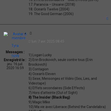
17. Paranoïa – Unsane (2018)
18. Ocean's Twelve (2004)
19. The Good German (2006)
t
C
i
lun. 7 avr. 2025 08:45
t
Tyra
a
Messages :
t
1) Logan Lucky
1699
i
2) Erin Brockovich, seule contre tous (Erin
Enregistré le :
o
jeu. 16 juil.
Brockovich)
n
2020 16:59
3) Contagion
4) Ocean's Eleven
5) Sexe, Mensonges et Vidéo (Sex, Lies, and
Videotape)
6) Effets secondaires (Side Effects)
7) Hors d'atteinte (Out of Sight)
8) The Insider (Black Bag)
9) Magic Mike
10) Ma vie avec Liberace (Behind the Candelabra)