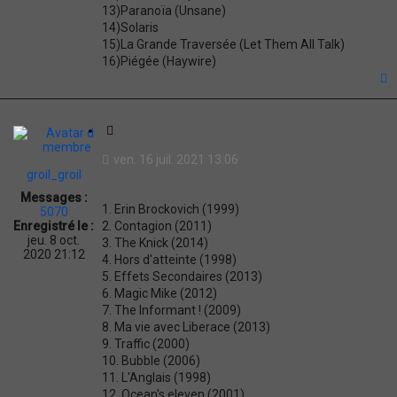
13)Paranoïa (Unsane)
14)Solaris
15)La Grande Traversée (Let Them All Talk)
16)Piégée (Haywire)
t
C
i
ven. 16 juil. 2021 13:06
t
groil_groil
a
Messages :
t
1. Erin Brockovich (1999)
5070
i
2. Contagion (2011)
Enregistré le :
o
jeu. 8 oct.
3. The Knick (2014)
n
2020 21:12
4. Hors d'atteinte (1998)
5. Effets Secondaires (2013)
6. Magic Mike (2012)
7. The Informant ! (2009)
8. Ma vie avec Liberace (2013)
9. Traffic (2000)
10. Bubble (2006)
11. L'Anglais (1998)
12. Ocean's eleven (2001)