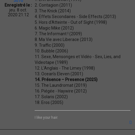
5070
i
2. Contagion (2011)
Enregistré le :
o
jeu. 8 oct.
3. The Knick (2014)
n
2020 21:12
4. Effets Secondaires - Side Effects (2013)
5. Hors d'Atteinte - Out of Sight (1998)
6. Magic Mike (2012)
7. The Informant ! (2009)
8. Ma Vie avec Liberace (2013)
9. Traffic (2000)
10. Bubble (2006)
11. Sexe, Mensonges et Vidéo - Sex, Lies, and
Videotape (1989)
12. L'Anglais - The Limey (1998)
13. Ocean's Eleven (2001)
14. Présence – Presence (2025)
15. The Laundromat (2019)
16. Piégée - Haywire (2012)
17. Solaris (2002)
18. Eros (2005)
I like your hair.