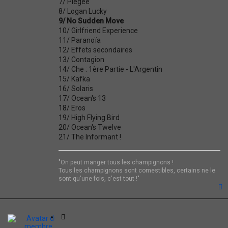
7/ Piégée
8/ Logan Lucky
9/ No Sudden Move
10/ Girlfriend Experience
11/ Paranoïa
12/ Effets secondaires
13/ Contagion
14/ Che : 1ère Partie - L'Argentin
15/ Kafka
16/ Solaris
17/ Ocean's 13
18/ Eros
19/ High Flying Bird
20/ Ocean's Twelve
21/ The Informant !
"On peut manger tous les champignons !
Tous les champignons sont comestibles, certains ne le
sont qu'une fois, c'est tout !"
t
C
i