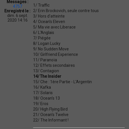
Messages :
t
1/ Traffic
4757
i
2/ Erin Brockovich, seule contre tous
Enregistré le :
o
dim. 6 sept.
3/ Hors d'atteinte
n
2020 14:16
4/ Ocean's Eleven
5/ Ma vie avec Liberace
6/ L'Anglais
7/ Piégée
8/ Logan Lucky
9/ No Sudden Move
10/ Girlfriend Experience
11/ Paranoïa
12/ Effets secondaires
13/ Contagion
14/ The Insider
15/ Che : 1ère Partie - L'Argentin
16/ Kafka
17/ Solaris
18/ Ocean's 13
19/ Eros
20/ High Flying Bird
21/ Ocean's Twelve
22/ The Informant !