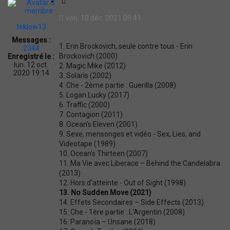
C
i
ven. 10 déc. 2021 09:41
t
teklow13
a
Messages :
t
1. Erin Brockovich, seule contre tous - Erin
2344
i
Brockovich (2000)
Enregistré le :
o
lun. 12 oct.
2. Magic Mike (2012)
n
2020 19:14
3. Solaris (2002)
4. Che - 2ème partie : Guerilla (2008)
5. Logan Lucky (2017)
6. Traffic (2000)
7. Contagion (2011)
8. Ocean's Eleven (2001)
9. Sexe, mensonges et vidéo - Sex, Lies, and
Videotape (1989)
10. Ocean's Thirteen (2007)
11. Ma Vie avec Liberace – Behind the Candelabra
(2013)
12. Hors d'atteinte - Out of Sight (1998)
13. No Sudden Move (2021)
14. Effets Secondaires – Side Effects (2013)
15. Che - 1ère partie : L'Argentin (2008)
16. Paranoïa – Unsane (2018)