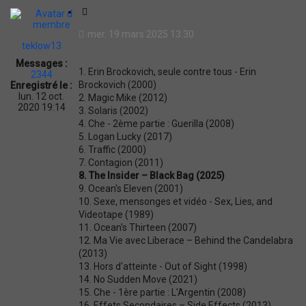
t
C
i
mer. 19 mars 2025 13:30
t
teklow13
a
Messages :
t
1. Erin Brockovich, seule contre tous - Erin
2344
i
Brockovich (2000)
Enregistré le :
o
lun. 12 oct.
2. Magic Mike (2012)
n
2020 19:14
3. Solaris (2002)
4. Che - 2ème partie : Guerilla (2008)
5. Logan Lucky (2017)
6. Traffic (2000)
7. Contagion (2011)
8. The Insider – Black Bag (2025)
9. Ocean's Eleven (2001)
10. Sexe, mensonges et vidéo - Sex, Lies, and
Videotape (1989)
11. Ocean's Thirteen (2007)
12. Ma Vie avec Liberace – Behind the Candelabra
(2013)
13. Hors d'atteinte - Out of Sight (1998)
14. No Sudden Move (2021)
15. Che - 1ère partie : L'Argentin (2008)
16. Effets Secondaires – Side Effects (2013)