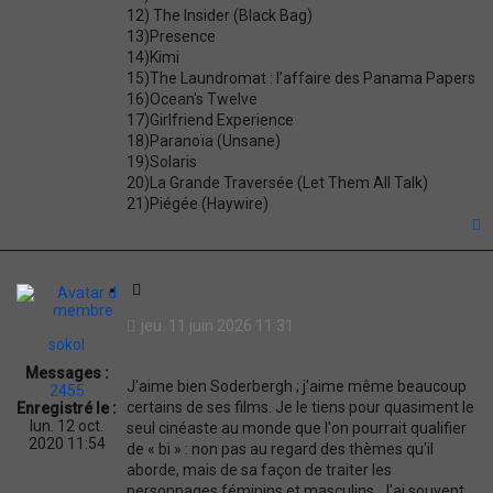
12) The Insider (Black Bag)
13)Presence
14)Kimi
15)The Laundromat : l’affaire des Panama Papers
16)Ocean's Twelve
17)Girlfriend Experience
18)Paranoïa (Unsane)
19)Solaris
20)La Grande Traversée (Let Them All Talk)
21)Piégée (Haywire)
t
C
i
jeu. 11 juin 2026 11:31
t
sokol
a
Messages :
t
J'aime bien Soderbergh ; j'aime même beaucoup
2455
i
certains de ses films. Je le tiens pour quasiment le
Enregistré le :
o
lun. 12 oct.
seul cinéaste au monde que l'on pourrait qualifier
n
2020 11:54
de « bi » : non pas au regard des thèmes qu'il
aborde, mais de sa façon de traiter les
personnages féminins et masculins. J'ai souvent