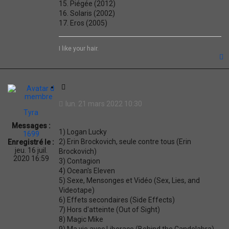
15. Piégée (2012)
16. Solaris (2002)
17. Eros (2005)
I like your hair.
t
C
i
lun. 21 mars 2022 10:30
t
Tyra
a
Messages :
t
1) Logan Lucky
1699
i
2) Erin Brockovich, seule contre tous (Erin
Enregistré le :
o
jeu. 16 juil.
Brockovich)
n
2020 16:59
3) Contagion
4) Ocean's Eleven
5) Sexe, Mensonges et Vidéo (Sex, Lies, and
Videotape)
6) Effets secondaires (Side Effects)
7) Hors d'atteinte (Out of Sight)
8) Magic Mike