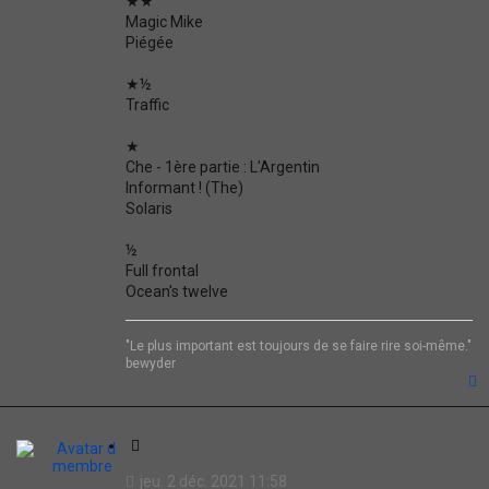
★★
Magic Mike
Piégée
★½
Traffic
★
Che - 1ère partie : L'Argentin
Informant ! (The)
Solaris
½
Full frontal
Ocean's twelve
"Le plus important est toujours de se faire rire soi-même."
bewyder
t
C
i
jeu. 2 déc. 2021 11:58
t