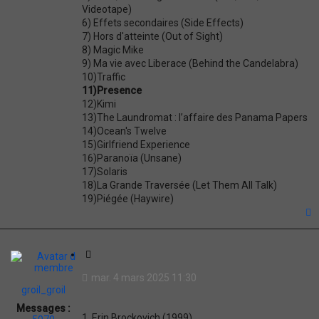
Videotape)
6) Effets secondaires (Side Effects)
7) Hors d'atteinte (Out of Sight)
8) Magic Mike
9) Ma vie avec Liberace (Behind the Candelabra)
10)Traffic
11)Presence
12)Kimi
13)The Laundromat : l’affaire des Panama Papers
14)Ocean's Twelve
15)Girlfriend Experience
16)Paranoïa (Unsane)
17)Solaris
18)La Grande Traversée (Let Them All Talk)
19)Piégée (Haywire)
t
C
i
mar. 4 mars 2025 11:30
t
groil_groil
a
Messages :
t
1. Erin Brockovich (1999)