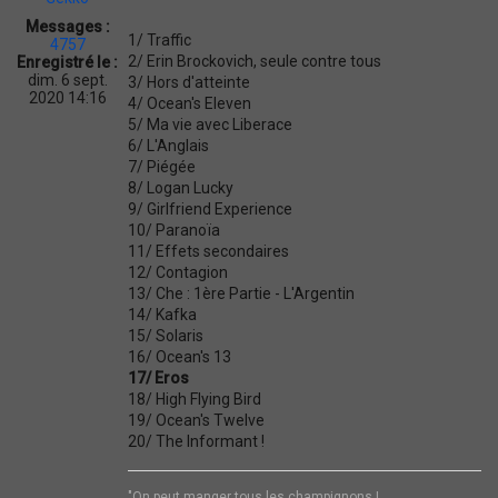
a
Messages :
t
1/ Traffic
4757
i
2/ Erin Brockovich, seule contre tous
Enregistré le :
o
dim. 6 sept.
3/ Hors d'atteinte
n
2020 14:16
4/ Ocean's Eleven
5/ Ma vie avec Liberace
6/ L'Anglais
7/ Piégée
8/ Logan Lucky
9/ Girlfriend Experience
10/ Paranoïa
11/ Effets secondaires
12/ Contagion
13/ Che : 1ère Partie - L'Argentin
14/ Kafka
15/ Solaris
16/ Ocean's 13
17/ Eros
18/ High Flying Bird
19/ Ocean's Twelve
20/ The Informant !
"On peut manger tous les champignons !