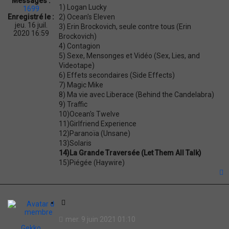
Messages :
t
1) Logan Lucky
1699
i
2) Ocean's Eleven
Enregistré le :
o
jeu. 16 juil.
3) Erin Brockovich, seule contre tous (Erin
n
2020 16:59
Brockovich)
4) Contagion
5) Sexe, Mensonges et Vidéo (Sex, Lies, and
Videotape)
6) Effets secondaires (Side Effects)
7) Magic Mike
8) Ma vie avec Liberace (Behind the Candelabra)
9) Traffic
10)Ocean's Twelve
11)Girlfriend Experience
12)Paranoïa (Unsane)
13)Solaris
14)La Grande Traversée (Let Them All Talk)
15)Piégée (Haywire)
t
C
i
mer. 9 juin 2021 01:10
t
Gekko