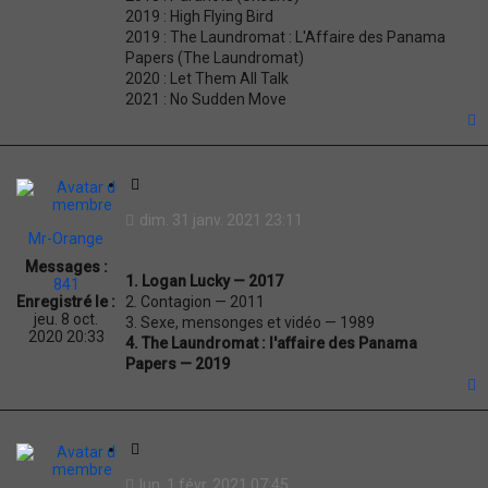
2019 : High Flying Bird
2019 : The Laundromat : L'Affaire des Panama
Papers (The Laundromat)
2020 : Let Them All Talk
2021 : No Sudden Move
t
C
i
dim. 31 janv. 2021 23:11
t
Mr-Orange
a
Messages :
t
1. Logan Lucky — 2017
841
i
2. Contagion — 2011
Enregistré le :
o
jeu. 8 oct.
3. Sexe, mensonges et vidéo — 1989
n
2020 20:33
4. The Laundromat : l'affaire des Panama
Papers — 2019
t
C
i
lun. 1 févr. 2021 07:45