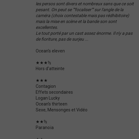
les persos sont divers et nombreux sans que ce soit
pesant. On peut se ""focaliser"" sur l'angle de la
caméra (choix contestable mais pas rédhibitoire)
mais la mise en scène et la bande son sont
excellentes.
Le tout porté par un cast assez énorme. Il n'y a pas
de fioriture, pas de surjeu ...
Ocean's eleven
★★★½
Hors d'atteinte
★★★
Contagion
Effets secondaires
Logan Lucky
Ocean's thirteen
Sexe, Mensonges et Vidéo
★★½
Paranoïa