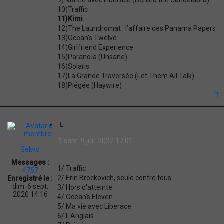
9) Ma vie avec Liberace (Behind the Candelabra)
10)Traffic
11)Kimi
12)The Laundromat : l’affaire des Panama Papers
13)Ocean's Twelve
14)Girlfriend Experience
15)Paranoïa (Unsane)
16)Solaris
17)La Grande Traversée (Let Them All Talk)
18)Piégée (Haywire)
t
C
i
sam. 9 juil. 2022 17:01
t
Gekko
a
Messages :
t
1/ Traffic
4757
i
2/ Erin Brockovich, seule contre tous
Enregistré le :
o
dim. 6 sept.
3/ Hors d'atteinte
n
2020 14:16
4/ Ocean's Eleven
5/ Ma vie avec Liberace
6/ L'Anglais