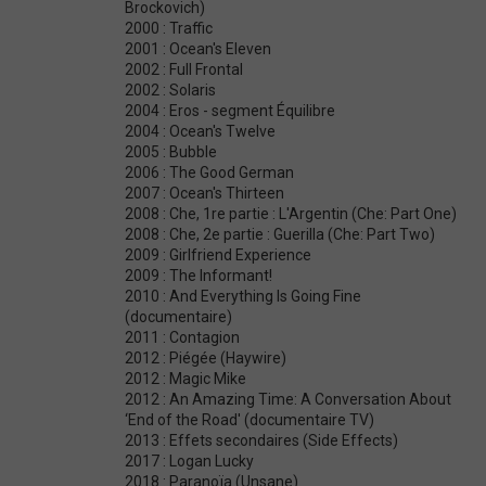
Brockovich)
2000 : Traffic
2001 : Ocean's Eleven
2002 : Full Frontal
2002 : Solaris
2004 : Eros - segment Équilibre
2004 : Ocean's Twelve
2005 : Bubble
2006 : The Good German
2007 : Ocean's Thirteen
2008 : Che, 1re partie : L'Argentin (Che: Part One)
2008 : Che, 2e partie : Guerilla (Che: Part Two)
2009 : Girlfriend Experience
2009 : The Informant!
2010 : And Everything Is Going Fine
(documentaire)
2011 : Contagion
2012 : Piégée (Haywire)
2012 : Magic Mike
2012 : An Amazing Time: A Conversation About
‘End of the Road' (documentaire TV)
2013 : Effets secondaires (Side Effects)
2017 : Logan Lucky
2018 : Paranoïa (Unsane)