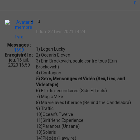
t
C
i
lun. 22 févr. 2021 14:24
t
Tyra
a
Messages :
t
1) Logan Lucky
1699
i
2) Ocean's Eleven
Enregistré le :
o
jeu. 16 juil.
3) Erin Brockovich, seule contre tous (Erin
n
2020 16:59
Brockovich)
4) Contagion
5) Sexe, Mensonges et Vidéo (Sex, Lies, and
Videotape)
6) Effets secondaires (Side Effects)
7) Magic Mike
8) Ma vie avec Liberace (Behind the Candelabra)
9) Traffic
10)Ocean's Twelve
11)Girlfriend Experience
12)Paranoïa (Unsane)
13)Solaris
14)Piégée (Haywire)