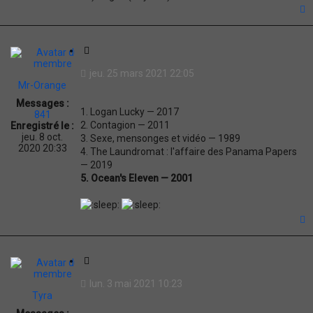
t
C
i
jeu. 25 mars 2021 22:05
t
Mr-Orange
a
Messages :
t
1. Logan Lucky — 2017
841
i
2. Contagion — 2011
Enregistré le :
o
jeu. 8 oct.
3. Sexe, mensonges et vidéo — 1989
n
2020 20:33
4. The Laundromat : l'affaire des Panama Papers
— 2019
5. Ocean's Eleven — 2001
t
C
i
lun. 3 mai 2021 10:23
t
Tyra
a