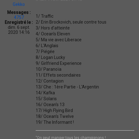
t
Gekko
a
Messages :
t
1/ Traffic
4757
i
2/ Erin Brockovich, seule contre tous
Enregistré le :
o
dim. 6 sept.
3/ Hors d'atteinte
n
2020 14:16
4/ Ocean's Eleven
5/ Ma vie avec Liberace
6/ L'Anglais
7/ Piégée
8/ Logan Lucky
9/ Girlfriend Experience
10/ Paranoïa
11/ Effets secondaires
12/ Contagion
13/ Che : 1ère Partie - L'Argentin
14/ Kafka
15/ Solaris
16/ Ocean's 13
17/ High Flying Bird
18/ Ocean's Twelve
19/ The Informant !
"On peut manger tous les champignons !