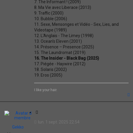
7. The Informant ! (2009)
8. Ma Vie avec Liberace (2013)
9. Traffic (2000)
10. Bubble (2006)
11. Sexe, Mensonges et Vidéo - Sex, Lies, and
Videotape (1989)
12. L'Anglais - The Limey (1998)
13. Ocean's Eleven (2001)
14. Présence – Presence (2025)
15. The Laundromat (2019)
16. The Insider - Black Bag (2025)
17. Piégée - Haywire (2012)
18. Solaris (2002)
19. Eros (2005)
I like your hair.
t
C
i
lun. 1 sept. 2025 22:54
t
Gekko
a