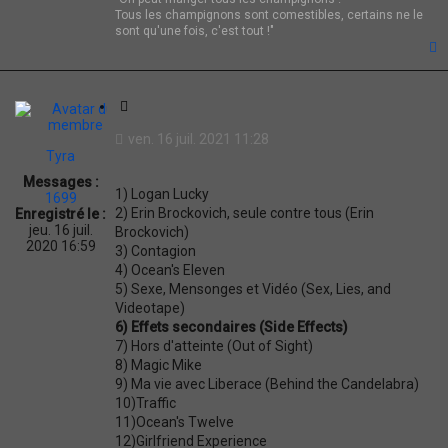
Tous les champignons sont comestibles, certains ne le
sont qu'une fois, c'est tout !"
t
C
i
ven. 16 juil. 2021 11:28
t
Tyra
a
Messages :
t
1) Logan Lucky
1699
i
2) Erin Brockovich, seule contre tous (Erin
Enregistré le :
o
jeu. 16 juil.
Brockovich)
n
2020 16:59
3) Contagion
4) Ocean's Eleven
5) Sexe, Mensonges et Vidéo (Sex, Lies, and
Videotape)
6) Effets secondaires (Side Effects)
7) Hors d'atteinte (Out of Sight)
8) Magic Mike
9) Ma vie avec Liberace (Behind the Candelabra)
10)Traffic
11)Ocean's Twelve
12)Girlfriend Experience