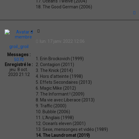
17. Ocean's Twelve (2004)
18. The Good German (2006)
t
C
i
lun. 17 janv. 2022 12:06
t
groil_groil
a
Messages :
t
1. Erin Brockovich (1999)
5070
i
2. Contagion (2011)
Enregistré le :
o
jeu. 8 oct.
3. The Knick (2014)
n
2020 21:12
4. Hors d'atteinte (1998)
5. Effets Secondaires (2013)
6. Magic Mike (2012)
7. The Informant ! (2009)
8. Ma vie avec Liberace (2013)
9. Traffic (2000)
10. Bubble (2006)
11. L'Anglais (1998)
12. Ocean's eleven (2001)
13. Sexe, mensonges et vidéo (1989)
14. The Laundromat (2019)