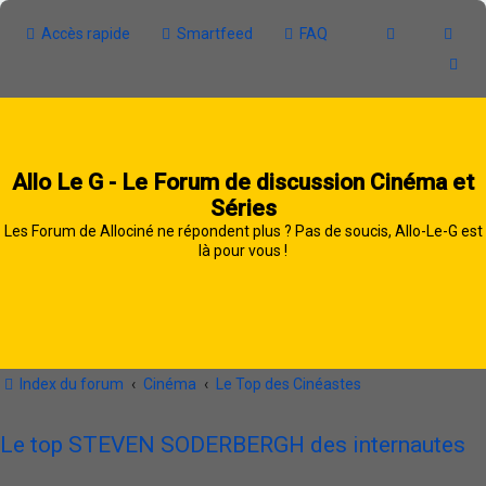
Accès rapide
Smartfeed
FAQ
Allo Le G - Le Forum de discussion Cinéma et
Séries
Les Forum de Allociné ne répondent plus ? Pas de soucis, Allo-Le-G est
là pour vous !
Index du forum
Cinéma
Le Top des Cinéastes
Le top STEVEN SODERBERGH des internautes