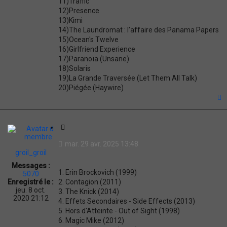
11)Traffic
12)Presence
13)Kimi
14)The Laundromat : l’affaire des Panama Papers
15)Ocean's Twelve
16)Girlfriend Experience
17)Paranoïa (Unsane)
18)Solaris
19)La Grande Traversée (Let Them All Talk)
20)Piégée (Haywire)
t
C
i
mar. 29 avr. 2025 13:48
t
groil_groil
a
Messages :
t
1. Erin Brockovich (1999)
5070
i
2. Contagion (2011)
Enregistré le :
o
jeu. 8 oct.
3. The Knick (2014)
n
2020 21:12
4. Effets Secondaires - Side Effects (2013)
5. Hors d'Atteinte - Out of Sight (1998)
6. Magic Mike (2012)