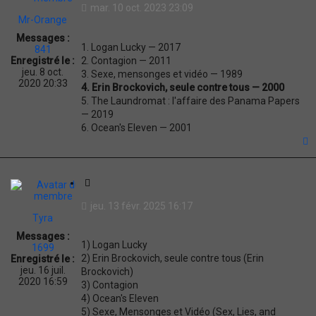
mar. 10 oct. 2023 23:09
t
Mr-Orange
a
Messages :
t
1. Logan Lucky — 2017
841
i
2. Contagion — 2011
Enregistré le :
o
jeu. 8 oct.
3. Sexe, mensonges et vidéo — 1989
n
2020 20:33
4. Erin Brockovich, seule contre tous — 2000
5. The Laundromat : l'affaire des Panama Papers
— 2019
6. Ocean's Eleven — 2001
t
C
i
jeu. 13 févr. 2025 16:17
t
Tyra
a
Messages :
t
1) Logan Lucky
1699
i
2) Erin Brockovich, seule contre tous (Erin
Enregistré le :
o
jeu. 16 juil.
Brockovich)
n
2020 16:59
3) Contagion
4) Ocean's Eleven
5) Sexe, Mensonges et Vidéo (Sex, Lies, and