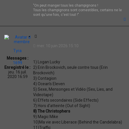
"On peut manger tous les champignons !
Tous les champignons sont comestibles, certains ne le
sont qu'une fois, c'est tout !"
t
C
i
mer. 10 juin 2026 15:10
t
Tyra
a
Messages :
t
1) Logan Lucky
1699
i
2) Erin Brockovich, seule contre tous (Erin
Enregistré le :
o
jeu. 16 juil.
Brockovich)
n
2020 16:59
3) Contagion
4) Ocean's Eleven
5) Sexe, Mensonges et Vidéo (Sex, Lies, and
Videotape)
6) Effets secondaires (Side Effects)
7) Hors d'atteinte (Out of Sight)
8) The Christophers
9) Magic Mike
10)Ma vie avec Liberace (Behind the Candelabra)
11)Traffic