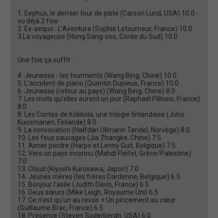
1. Eephus, le dernier tour de piste (Carson Lund, USA) 10.0 -
vu déjà 2 fois
2. Ex-aequo : L’Aventura (Sophie Letourneur, France) 10.0
3.La voyageuse (Hong Sang-soo, Corée du Sud) 10.0
Une fois ça suffît :
4. Jeunesse - les tourments (Wang Bing, Chine) 10.0
5. L’accident de piano (Quentin Dupieux, France) 10.0
6. Jeunesse (retour au pays) (Wang Bing, Chine) 8.0
7. Les mots qu’elles eurent un jour (Raphaël Pillosio, France)
8.0
8. Les Contes de Kokkola, une trilogie finlandaise (Juho
Kuosmanen, Finlande) 8.0
9. La convocation (Halfdan Ullmann Tøndel, Norvège) 8.0
10. Les feux sauvages (Jia Zhangke, Chine) 7.5
11. Aimer perdre (Harpo et Lenny Guit, Belgique) 7.5
12. Vers un pays inconnu (Mahdi Fleifel, Grèce/Palestine)
7.0
13. Cloud (Kiyoshi Kurosawa, Japon) 7.0
14. Jeunes mères (les frères Dardenne, Belgique) 6.5
15. Bonjour l’asile (Judith Davis, France) 6.5
16. Deux sœurs (Mike Leigh, Royaume Uni) 6.5
17. Ce n'est qu'un au revoir + Un pincement au cœur
(Guillaume Brac, France) 6.5
18. Présence (Steven Soderbergh, USA) 6.0