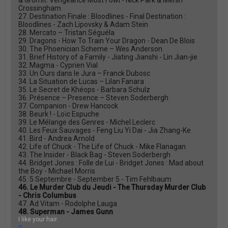
& Gromit: Vengeance Most Fowl - Nick Park & Merlin
Crossingham
27. Destination Finale : Bloodlines - Final Destination :
Bloodlines - Zach Lipovsky & Adam Stein
28. Mercato – Tristan Séguéla
29. Dragons - How To Train Your Dragon - Dean De Blois
30. The Phoenician Scheme – Wes Anderson
31. Brief History of a Family - Jiating Jianshi - Lin Jian-jie
32. Magma - Cyprien Vial
33. Un Ours dans le Jura – Franck Dubosc
34. La Situation de Lucas – Lilan Fanara
35. Le Secret de Khéops - Barbara Schulz
36. Présence – Presence – Steven Soderbergh
37. Companion - Drew Hancock
38. Beurk ! - Loïc Espuche
39. Le Mélange des Genres - Michel Leclerc
40. Les Feux Sauvages - Feng Liu Yi Dai - Jia Zhang-Ke
41. Bird - Andrea Arnold
42. Life of Chuck - The Life of Chuck - Mike Flanagan
43. The Insider - Black Bag - Steven Soderbergh
44. Bridget Jones : Folle de Lui - Bridget Jones : Mad about
the Boy - Michael Morris
45. 5 Septembre - September 5 - Tim Fehlbaum
46. Le Murder Club du Jeudi - The Thursday Murder Club
- Chris Columbus
47. Ad Vitam - Rodolphe Lauga
48. Superman - James Gunn
I like your hair.
H