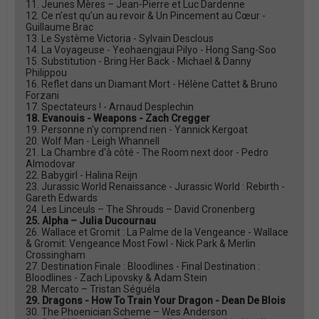
11. Jeunes Mères – Jean-Pierre et Luc Dardenne
12. Ce n’est qu’un au revoir & Un Pincement au Cœur -
Guillaume Brac
13. Le Système Victoria - Sylvain Desclous
14. La Voyageuse - Yeohaengjaui Pilyo - Hong Sang-Soo
15. Substitution - Bring Her Back - Michael & Danny
Philippou
16. Reflet dans un Diamant Mort - Hélène Cattet & Bruno
Forzani
17. Spectateurs ! - Arnaud Desplechin
18. Evanouis - Weapons - Zach Cregger
19. Personne n'y comprend rien - Yannick Kergoat
20. Wolf Man - Leigh Whannell
21. La Chambre d'à côté - The Room next door - Pedro
Almodovar
22. Babygirl - Halina Reijn
23. Jurassic World Renaissance - Jurassic World : Rebirth -
Gareth Edwards
24. Les Linceuls – The Shrouds – David Cronenberg
25. Alpha – Julia Ducournau
26. Wallace et Gromit : La Palme de la Vengeance - Wallace
& Gromit: Vengeance Most Fowl - Nick Park & Merlin
Crossingham
27. Destination Finale : Bloodlines - Final Destination :
Bloodlines - Zach Lipovsky & Adam Stein
28. Mercato – Tristan Séguéla
29. Dragons - How To Train Your Dragon - Dean De Blois
30. The Phoenician Scheme – Wes Anderson