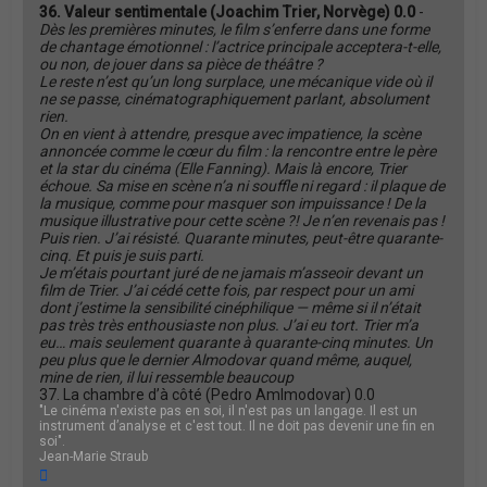
36. Valeur sentimentale (Joachim Trier, Norvège) 0.0
-
Dès les premières minutes, le film s’enferre dans une forme
de chantage émotionnel : l’actrice principale acceptera-t-elle,
ou non, de jouer dans sa pièce de théâtre ?
Le reste n’est qu’un long surplace, une mécanique vide où il
ne se passe, cinématographiquement parlant, absolument
rien.
On en vient à attendre, presque avec impatience, la scène
annoncée comme le cœur du film : la rencontre entre le père
et la star du cinéma (Elle Fanning). Mais là encore, Trier
échoue. Sa mise en scène n’a ni souffle ni regard : il plaque de
la musique, comme pour masquer son impuissance ! De la
musique illustrative pour cette scène ?! Je n’en revenais pas !
Puis rien. J’ai résisté. Quarante minutes, peut-être quarante-
cinq. Et puis je suis parti.
Je m’étais pourtant juré de ne jamais m’asseoir devant un
film de Trier. J’ai cédé cette fois, par respect pour un ami
dont j’estime la sensibilité cinéphilique — même si il n’était
pas très très enthousiaste non plus. J’ai eu tort. Trier m’a
eu… mais seulement quarante à quarante-cinq minutes. Un
peu plus que le dernier Almodovar quand même, auquel,
mine de rien, il lui ressemble beaucoup
37. La chambre d’à côté (Pedro Amlmodovar) 0.0
"Le cinéma n'existe pas en soi, il n'est pas un langage. Il est un
instrument d’analyse et c'est tout. Il ne doit pas devenir une fin en
soi".
Jean-Marie Straub
H