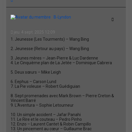
a
u
t
B-Lyndon
Citation
jeu. 4 sept. 2025 12:09
1. Jeunesse (Les Tourments) – Wang Bing
2. Jeunesse (Retour au pays) – Wang Bing
3. Jeunes mères – Jean-Pierre & Luc Dardenne
4. Le Cinquième plan de La Jetée – Dominique Cabrera
5. Deux sœurs – Mike Leigh
6. Eephus – Carson Lund
7. La Pie voleuse – Robert Guédiguian
8. Sept promenades avec Mark Brown – Pierre Creton &
Vincent Barré
9. L'Aventura – Sophie Letourneur
10. Un simple accident – Jafar Panahi
11. Le Rire et le couteau – Pedro Pinho
12. Enzo – Laurent Cantet & Robin Campillo
13. Un pincement au cœur – Guillaume Brac