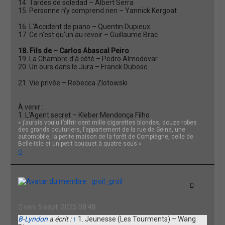
14. Tardes de soledad – Albert Serra
15. Personne n'y comprend rien – Yannick Kergoat
16. L'Accident de piano – Quentin Dupieux
17. Ce n'est qu'un au revoir – Guillaume Brac
18. Fils de – Carlos Abascal Peiro
19. La Chambre d’à côté – Pedro Almodovar
20. Un ours dans le Jura – Franck Dubosc
21. Vie privée – Rebecca Zlotowski
À venir :
1. L’Agent secret – Kleber Mendonça Filho
« j’aurais voulu t’offrir cent mille cigarettes blondes, douze robes
des grands couturiers, l’appartement de la rue de Seine, une
automobile, la petite maison de la forêt de Compiègne, celle de
Belle-Isle et un petit bouquet à quatre sous »
H
a
u
t
groil_groil
Citation
ven. 5 sept. 2025 08:48
B-Lyndon
a écrit :
↑
1. Jeunesse (Les Tourments) – Wang