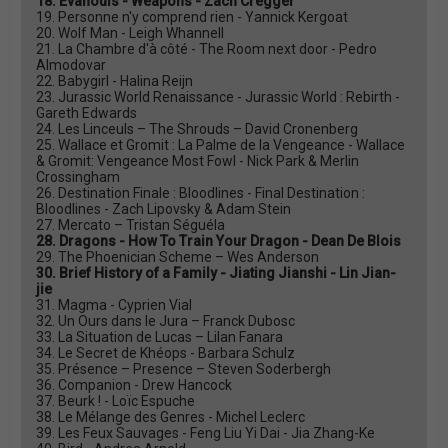
18. Evanouis - Weapons - Zach Cregger
19. Personne n'y comprend rien - Yannick Kergoat
20. Wolf Man - Leigh Whannell
21. La Chambre d'à côté - The Room next door - Pedro
Almodovar
22. Babygirl - Halina Reijn
23. Jurassic World Renaissance - Jurassic World : Rebirth -
Gareth Edwards
24. Les Linceuls – The Shrouds – David Cronenberg
25. Wallace et Gromit : La Palme de la Vengeance - Wallace
& Gromit: Vengeance Most Fowl - Nick Park & Merlin
Crossingham
26. Destination Finale : Bloodlines - Final Destination :
Bloodlines - Zach Lipovsky & Adam Stein
27. Mercato – Tristan Séguéla
28. Dragons - How To Train Your Dragon - Dean De Blois
29. The Phoenician Scheme – Wes Anderson
30. Brief History of a Family - Jiating Jianshi - Lin Jian-
jie
31. Magma - Cyprien Vial
32. Un Ours dans le Jura – Franck Dubosc
33. La Situation de Lucas – Lilan Fanara
34. Le Secret de Khéops - Barbara Schulz
35. Présence – Presence – Steven Soderbergh
36. Companion - Drew Hancock
37. Beurk ! - Loïc Espuche
38. Le Mélange des Genres - Michel Leclerc
39. Les Feux Sauvages - Feng Liu Yi Dai - Jia Zhang-Ke