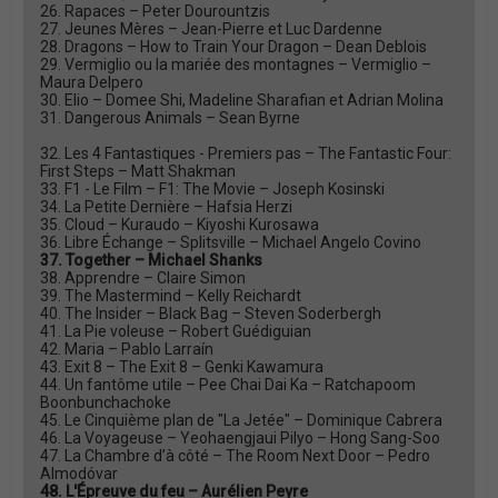
26. Rapaces – Peter Dourountzis
27. Jeunes Mères – Jean-Pierre et Luc Dardenne
28. Dragons – How to Train Your Dragon – Dean Deblois
29. Vermiglio ou la mariée des montagnes – Vermiglio –
Maura Delpero
30. Elio – Domee Shi, Madeline Sharafian et Adrian Molina
31. Dangerous Animals – Sean Byrne
32. Les 4 Fantastiques - Premiers pas – The Fantastic Four:
First Steps – Matt Shakman
33. F1 - Le Film – F1: The Movie – Joseph Kosinski
34. La Petite Dernière – Hafsia Herzi
35. Cloud – Kuraudo – Kiyoshi Kurosawa
36. Libre Échange – Splitsville – Michael Angelo Covino
37. Together – Michael Shanks
38. Apprendre – Claire Simon
39. The Mastermind – Kelly Reichardt
40. The Insider – Black Bag – Steven Soderbergh
41. La Pie voleuse – Robert Guédiguian
42. Maria – Pablo Larraín
43. Exit 8 – The Exit 8 – Genki Kawamura
44. Un fantôme utile – Pee Chai Dai Ka – Ratchapoom
Boonbunchachoke
45. Le Cinquième plan de "La Jetée" – Dominique Cabrera
46. La Voyageuse – Yeohaengjaui Pilyo – Hong Sang-Soo
47. La Chambre d’à côté – The Room Next Door – Pedro
Almodóvar
48. L'Épreuve du feu – Aurélien Peyre