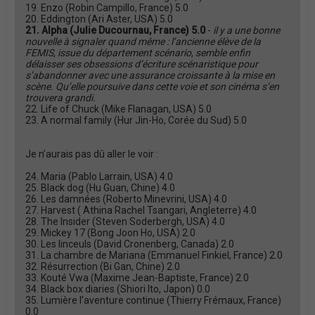
19. Enzo (Robin Campillo, France) 5.0
20. Eddington (Ari Aster, USA) 5.0
21. Alpha (Julie Ducournau, France) 5.0
-
il y a une bonne
nouvelle à signaler quand même : l’ancienne élève de la
FEMIS, issue du département scénario, semble enfin
délaisser ses obsessions d’écriture scénaristique pour
s’abandonner avec une assurance croissante à la mise en
scène. Qu’elle poursuive dans cette voie et son cinéma s’en
trouvera grandi.
22. Life of Chuck (Mike Flanagan, USA) 5.0
23. A normal family (Hur Jin-Ho, Corée du Sud) 5.0
Je n’aurais pas dû aller le voir :
24. Maria (Pablo Larrain, USA) 4.0
25. Black dog (Hu Guan, Chine) 4.0
26. Les damnées (Roberto Minevrini, USA) 4.0
27. Harvest ( Athina Rachel Tsangari, Angleterre) 4.0
28. The Insider (Steven Soderbergh, USA) 4.0
29. Mickey 17 (Bong Joon Ho, USA) 2.0
30. Les linceuls (David Cronenberg, Canada) 2.0
31. La chambre de Mariana (Emmanuel Finkiel, France) 2.0
32. Résurrection (Bi Gan, Chine) 2.0
33. Kouté Vwa (Maxime Jean-Baptiste, France) 2.0
34. Black box diaries (Shiori Ito, Japon) 0.0
35. Lumière l'aventure continue (Thierry Frémaux, France)
0.0