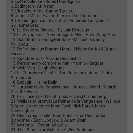
5. La Pie Voleuse - Robert Guédiguian
6. Eddington - Ari Aster
7. L'Attachement - Carine Tardieu
8. Jeunes Mères – Jean-Pierre et Luc Dardenne
9. Ce n’est qu’un au revoir & Un Pincement au Cœur -
Guillaume Brac
10. Le Système Victoria - Sylvain Desclous
11. La Voyageuse - Yeohaengjaui Pilyo - Hong Sang-Soo
12. Substitution - Bring Her Back - Michael & Danny
Philippou
13. Reflet dans un Diamant Mort - Hélène Cattet & Bruno
Forzani
14. Spectateurs ! - Arnaud Desplechin
15. Personne n'y comprend rien - Yannick Kergoat
16. Wolf Man - Leigh Whannell
17. La Chambre d'à côté - The Room next door - Pedro
Almodovar
18. Babygirl - Halina Reijn
19. Jurassic World Renaissance - Jurassic World : Rebirth -
Gareth Edwards
20. Les Linceuls – The Shrouds – David Cronenberg
21. Wallace et Gromit : La Palme de la Vengeance - Wallace
& Gromit: Vengeance Most Fowl - Nick Park & Merlin
Crossingham
22. Destination Finale : Bloodlines - Final Destination :
Bloodlines - Zach Lipovsky & Adam Stein
23. Mercato – Tristan Séguéla
24. The Phoenician Scheme – Wes Anderson