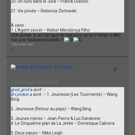
20. Un ours dans le Jura – Franck Dubosc
21. Vie privée – Rebecca Zlotowski
À venir :
1. L’Agent secret – Kleber Mendonça Filho
OUh putain tu as fait quoi de mal pour qu'on t'oblige à aller
voir une daubasse pareille ?
I like your hair.
H
a
u
t
B-Lyndon
Citation
ven. 5 sept. 2025 09:37
groil_groil
a écrit :
↑
B-Lyndon
a écrit :
↑
1. Jeunesse (Les Tourments) – Wang
Bing
2. Jeunesse (Retour au pays) – Wang Bing
3. Jeunes mères – Jean-Pierre & Luc Dardenne
4. Le Cinquième plan de La Jetée – Dominique Cabrera
5. Deux sœurs – Mike Leigh