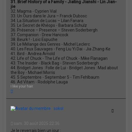
31. Brief History of a Family - Jiating Jianshi - Lin Jian-
jie
32. Magma - Cyprien Vial
33. Un Ours dans le Jura – Franck Dubosc
34. La Situation de Lucas – Lilan Fanara
35. Le Secret de Khéops - Barbara Schulz
36. Présence – Presence – Steven Soderbergh
37. Companion - Drew Hancock
38. Beurk ! - Loïc Espuche
39. Le Mélange des Genres - Michel Leclerc
40. Les Feux Sauvages - Feng Liu Yi Dai - Jia Zhang-Ke
41. Bird - Andrea Arnold
42. Life of Chuck - The Life of Chuck - Mike Flanagan
43. The Insider - Black Bag - Steven Soderbergh
44. Bridget Jones : Folle de Lui - Bridget Jones : Mad about
the Boy - Michael Morris
45. 5 Septembre - September 5 - Tim Fehlbaum
46. Ad Vitam - Rodolphe Lauga
I like your hair.
H
a
u
t
sokol
Citation
sam. 30 août 2025 22:36
Je le reverrais bien un jour :