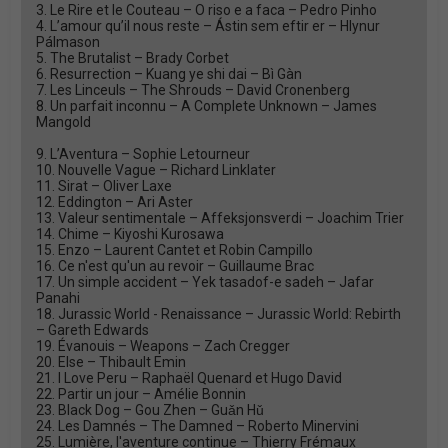
3. Le Rire et le Couteau – O riso e a faca – Pedro Pinho
4. L’amour qu’il nous reste – Ástin sem eftir er – Hlynur
Pálmason
5. The Brutalist – Brady Corbet
6. Resurrection – Kuang ye shi dai – Bì Gàn
7. Les Linceuls – The Shrouds – David Cronenberg
8. Un parfait inconnu – A Complete Unknown – James
Mangold
9. L’Aventura – Sophie Letourneur
10. Nouvelle Vague – Richard Linklater
11. Sirat – Oliver Laxe
12. Eddington – Ari Aster
13. Valeur sentimentale – Affeksjonsverdi – Joachim Trier
14. Chime – Kiyoshi Kurosawa
15. Enzo – Laurent Cantet et Robin Campillo
16. Ce n'est qu'un au revoir – Guillaume Brac
17. Un simple accident – Yek tasadof-e sadeh – Jafar
Panahi
18. Jurassic World - Renaissance – Jurassic World: Rebirth
– Gareth Edwards
19. Évanouis – Weapons – Zach Cregger
20. Else – Thibault Emin
21. I Love Peru – Raphaël Quenard et Hugo David
22. Partir un jour – Amélie Bonnin
23. Black Dog – Gou Zhen – Guǎn Hǔ
24. Les Damnés – The Damned – Roberto Minervini
25. Lumière, l'aventure continue – Thierry Frémaux