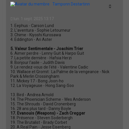
t
Tamponn Destartinn
Citation
lun. 1 sept. 2025 13:17
1. Eephus - Carson Lund
2. L'aventura - Sophie Letourneur
3. Chime - Kiyoshi Kurosawa
4. Eddington - Ari Aster
5. Valeur Sentimentale - Joachim Trier
6. Aimer perdre - Lenny Guit & Harpo Guit
7. La petite dernière - Hafsia Herzi
8. Bonjour l'asile - Judith Davis
9. Le rendez-vous de l'été - Valentine Cadic
10. Wallace et Gromit : La Palme de la vengeance - Nick
Park & Merlin Crossingham
11. Mickey 17 - Bong Joon-ho
12. La Voyageuse - Hong Sang-Soo
13. Bird - Andrea Arnold
14. The Phoenician Scheme - Wes Anderson
15. The Shrouds - David Cronenberg
16. 28 ans plus tard - Danny Boyle
17. Evanouis (Weapons) - Zach Cregger
18. Présence - Steven Soderbergh
19. The Brutalist - Brady Corbet
20. A Real Pain - Jesse Eisenberg