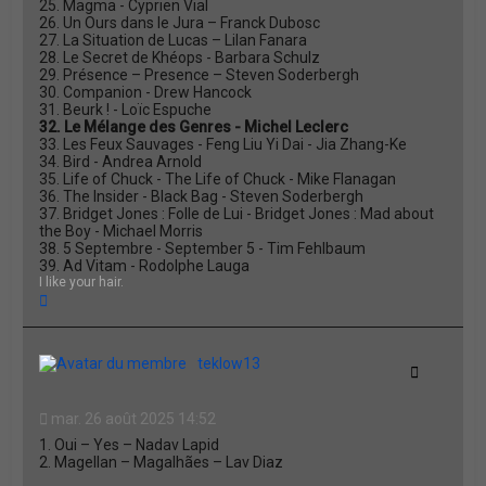
25. Magma - Cyprien Vial
26. Un Ours dans le Jura – Franck Dubosc
27. La Situation de Lucas – Lilan Fanara
28. Le Secret de Khéops - Barbara Schulz
29. Présence – Presence – Steven Soderbergh
30. Companion - Drew Hancock
31. Beurk ! - Loïc Espuche
32. Le Mélange des Genres - Michel Leclerc
33. Les Feux Sauvages - Feng Liu Yi Dai - Jia Zhang-Ke
34. Bird - Andrea Arnold
35. Life of Chuck - The Life of Chuck - Mike Flanagan
36. The Insider - Black Bag - Steven Soderbergh
37. Bridget Jones : Folle de Lui - Bridget Jones : Mad about
the Boy - Michael Morris
38. 5 Septembre - September 5 - Tim Fehlbaum
39. Ad Vitam - Rodolphe Lauga
I like your hair.
H
a
u
t
teklow13
Citation
mar. 26 août 2025 14:52
1. Oui – Yes – Nadav Lapid
2. Magellan – Magalhães – Lav Diaz