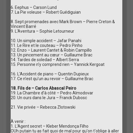
6. Eephus – Carson Lund
7. La Pie voleuse – Robert Guédiguian
8. Sept promenades avec Mark Brown – Pierre Creton &
Vincent Barré
9. L'Aventura – Sophie Letourneur
10. Un simple accident – Jafar Panahi
11. Le Rire et le couteau – Pedro Pinho
12. Enzo – Laurent Cantet & Robin Campillo
13. Un pincement au cœur – Guillaume Brac
14. Tardes de soledad – Albert Serra
15. Personne n'y comprend rien – Yannick Kergoat
16. L'Accident de piano – Quentin Dupieux
17. Ce n'est qu'un au revoir – Guillaume Brac
18. Fils de – Carlos Abascal Peiro
19. La Chambre d’à côté – Pedro Almodovar
20. Un ours dans le Jura – Franck Dubosc
21. Vie privée – Rebecca Zlotowski
À venir :
1. L’Agent secret – Kleber Mendonça Filho
OUh putain tu as fait quoi de mal pour qu'on t'oblige à aller