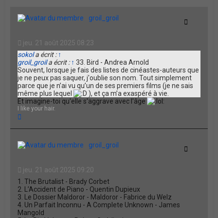
e
r
groil_groil
Citation
jeu. 21 août 2025 08:23
sokol
a écrit :
↑
groil_groil
a écrit :
↑
33. Bird - Andrea Arnold
Souvent, lorsque je fais des listes de cinéastes-auteurs que
je ne peux pas saquer, j'oublie son nom. Tout simplement
parce que je n’ai vu qu’un de ses premiers films (je ne sais
même plus lequel
), et ça m’a exaspéré à vie.
Et imagine-toi qu'elle s'aggrave avec l'âge
I like your hair.
H
a
u
t
groil_groil
Citation
jeu. 21 août 2025 09:20
1. The Brutalist - Brady Corbet
2. L’Accident de Piano - Quentin Dupieux
3. Le Dossier Maldoror - Maldoror - Fabrice du Welz
4. Un Parfait Inconnu - A Complete Unknown - James
Mangold