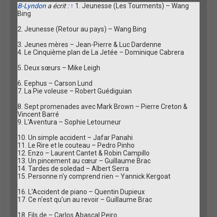
B-Lyndon
a écrit :
↑
1. Jeunesse (Les Tourments) – Wang
Bing
2. Jeunesse (Retour au pays) – Wang Bing
3. Jeunes mères – Jean-Pierre & Luc Dardenne
4. Le Cinquième plan de La Jetée – Dominique Cabrera
5. Deux sœurs – Mike Leigh
6. Eephus – Carson Lund
7. La Pie voleuse – Robert Guédiguian
8. Sept promenades avec Mark Brown – Pierre Creton &
Vincent Barré
9. L'Aventura – Sophie Letourneur
10. Un simple accident – Jafar Panahi
11. Le Rire et le couteau – Pedro Pinho
12. Enzo – Laurent Cantet & Robin Campillo
13. Un pincement au cœur – Guillaume Brac
14. Tardes de soledad – Albert Serra
15. Personne n'y comprend rien – Yannick Kergoat
16. L'Accident de piano – Quentin Dupieux
17. Ce n'est qu'un au revoir – Guillaume Brac
18. Fils de – Carlos Abascal Peiro