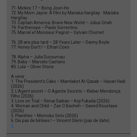
71. Mickey 17 – Bong Joon-Ho
72. My Mom Jayne: A Film by Mariska Hargitay - Mariska
Hargitay
73. Captain America: Brave New World – Julius Onah
74. Parthenope – Paolo Sorrentino
75. Marcel et Monsieur Pagnol – Sylvain Chomet
76. 28 ans plus tard – 28 Years Later – Danny Boyle
77. Honey Don't ! – Ethan Coen
78. Alpha – Julia Ducournau
79. Baby – Marcelo Caetano
80. Lula – Oliver Stone
A venir :
1. The President's Cake – Mamlaket Al-Qasab – Hasan Hadi
(2026)
2. L'Agent secret – O Agente Secreto – Kleber Mendonça
Filho (2026)
3. Love on Trial – Renai Saiban – Koji Fukada (2026)
4. Woman and Child – Zan O Bacheh – Saeed Roustaee
(2026)
5. Planètes – Momoko Seto (2026)
6. Dis pas de bêtises ! – Vincent Glenn (pas de date)
H
a
u