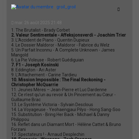
t
groil_groil
Citation
mar. 26 août 2025 21:48
1. The Brutalist - Brady Corbet
2. Valeur Sentimentale - Affeksjonsverdi - Joachim Trier
3. L’Accident de Piano - Quentin Dupieux
4. Le Dossier Maldoror - Maldoror - Fabrice du Welz
5. Un Parfait Inconnu - A Complete Unknown - James
Mangold
6. La Pie Voleuse - Robert Guédiguian
7. F1 - Joseph Kosinski
8. Eddington - Ari Aster
9. L'Attachement - Carine Tardieu
10. Mission Impossible : The Final Reckoning -
Christopher McQuarrie
11. Jeunes Mères – Jean-Pierre et Luc Dardenne
12. Ce n’est qu’un au revoir & Un Pincement au Cœur -
Guillaume Brac
13. Le Système Victoria - Sylvain Desclous
14. La Voyageuse - Yeohaengjaui Pilyo - Hong Sang-Soo
15. Substitution - Bring Her Back - Michael & Danny
Philippou
16. Reflet dans un Diamant Mort - Hélène Cattet & Bruno
Forzani
17. Spectateurs ! - Arnaud Desplechin