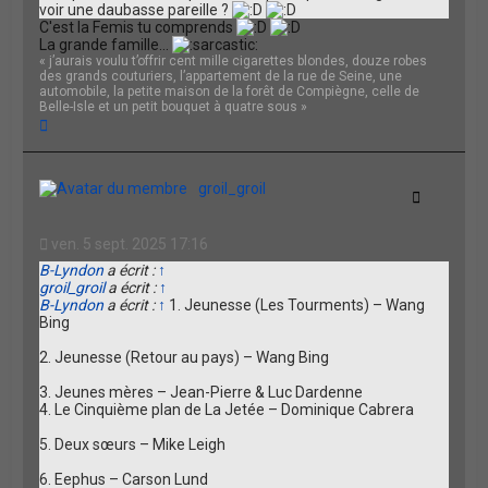
voir une daubasse pareille ?
C'est la Femis tu comprends
La grande famille...
« j’aurais voulu t’offrir cent mille cigarettes blondes, douze robes
des grands couturiers, l’appartement de la rue de Seine, une
automobile, la petite maison de la forêt de Compiègne, celle de
Belle-Isle et un petit bouquet à quatre sous »
H
a
u
t
groil_groil
Citation
ven. 5 sept. 2025 17:16
B-Lyndon
a écrit :
↑
groil_groil
a écrit :
↑
B-Lyndon
a écrit :
↑
1. Jeunesse (Les Tourments) – Wang
Bing
2. Jeunesse (Retour au pays) – Wang Bing
3. Jeunes mères – Jean-Pierre & Luc Dardenne
4. Le Cinquième plan de La Jetée – Dominique Cabrera
5. Deux sœurs – Mike Leigh
6. Eephus – Carson Lund