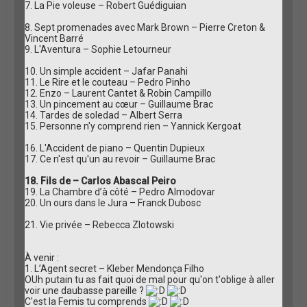
7. La Pie voleuse – Robert Guédiguian
8. Sept promenades avec Mark Brown – Pierre Creton &
Vincent Barré
9. L'Aventura – Sophie Letourneur
10. Un simple accident – Jafar Panahi
11. Le Rire et le couteau – Pedro Pinho
12. Enzo – Laurent Cantet & Robin Campillo
13. Un pincement au cœur – Guillaume Brac
14. Tardes de soledad – Albert Serra
15. Personne n'y comprend rien – Yannick Kergoat
16. L'Accident de piano – Quentin Dupieux
17. Ce n'est qu'un au revoir – Guillaume Brac
18. Fils de – Carlos Abascal Peiro
19. La Chambre d’à côté – Pedro Almodovar
20. Un ours dans le Jura – Franck Dubosc
21. Vie privée – Rebecca Zlotowski
À venir :
1. L’Agent secret – Kleber Mendonça Filho
OUh putain tu as fait quoi de mal pour qu'on t'oblige à aller
voir une daubasse pareille ?
C'est la Femis tu comprends