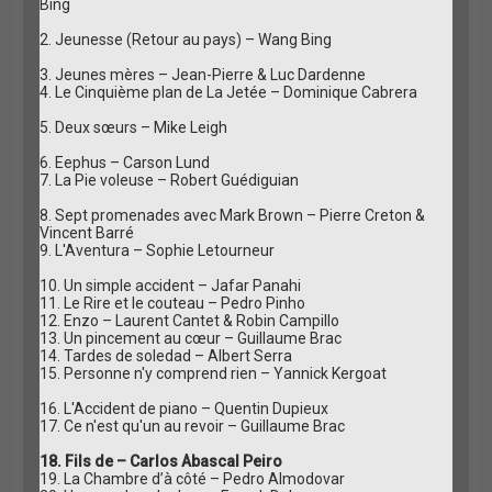
Bing
2. Jeunesse (Retour au pays) – Wang Bing
3. Jeunes mères – Jean-Pierre & Luc Dardenne
4. Le Cinquième plan de La Jetée – Dominique Cabrera
5. Deux sœurs – Mike Leigh
6. Eephus – Carson Lund
7. La Pie voleuse – Robert Guédiguian
8. Sept promenades avec Mark Brown – Pierre Creton &
Vincent Barré
9. L'Aventura – Sophie Letourneur
10. Un simple accident – Jafar Panahi
11. Le Rire et le couteau – Pedro Pinho
12. Enzo – Laurent Cantet & Robin Campillo
13. Un pincement au cœur – Guillaume Brac
14. Tardes de soledad – Albert Serra
15. Personne n'y comprend rien – Yannick Kergoat
16. L'Accident de piano – Quentin Dupieux
17. Ce n'est qu'un au revoir – Guillaume Brac
18. Fils de – Carlos Abascal Peiro
19. La Chambre d’à côté – Pedro Almodovar