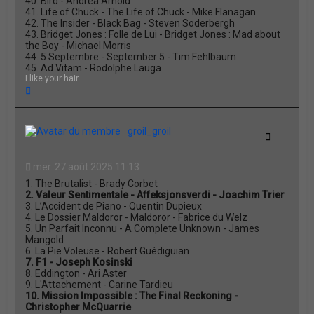
40. Bird - Andrea Arnold
41. Life of Chuck - The Life of Chuck - Mike Flanagan
42. The Insider - Black Bag - Steven Soderbergh
43. Bridget Jones : Folle de Lui - Bridget Jones : Mad about
the Boy - Michael Morris
44. 5 Septembre - September 5 - Tim Fehlbaum
45. Ad Vitam - Rodolphe Lauga
I like your hair.
H
a
u
t
groil_groil
Citation
mer. 27 août 2025 11:13
1. The Brutalist - Brady Corbet
2. Valeur Sentimentale - Affeksjonsverdi - Joachim Trier
3. L’Accident de Piano - Quentin Dupieux
4. Le Dossier Maldoror - Maldoror - Fabrice du Welz
5. Un Parfait Inconnu - A Complete Unknown - James
Mangold
6. La Pie Voleuse - Robert Guédiguian
7. F1 - Joseph Kosinski
8. Eddington - Ari Aster
9. L'Attachement - Carine Tardieu
10. Mission Impossible : The Final Reckoning -
Christopher McQuarrie