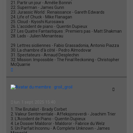
21. Partir un jour - Amélie Bonnin
22. Superman - James Gunn
23. Jurassic World : Renaissance - Gareth Edwards
24. Life of Chuck - Mike Flanagan
25. Cloud - Kiyoshi Kurosawa
26. L'accident de piano - Quentin Dupieux
27. Les Quatre Fantastiques : Premiers pas - Matt Shakman
28. Lads - Julien Menanteau
29. Lettres siciliennes - Fabio Grassadonia, Antonio Piazza
30. La chambre d’à côté - Pedro Almodovar
31. Spectateurs - Arnaud Desplechin
32. Mission: Impossible - The Final Reckoning - Christopher
McQuarrie
H
a
u
t
groil_groil
Citation
lun. 1 sept. 2025 15:40
1. The Brutalist - Brady Corbet
2. Valeur Sentimentale - Affeksjonsverdi - Joachim Trier
3. L’Accident de Piano - Quentin Dupieux
4. Le Dossier Maldoror - Maldoror - Fabrice du Welz
5. Un Parfait Inconnu - A Complete Unknown - James