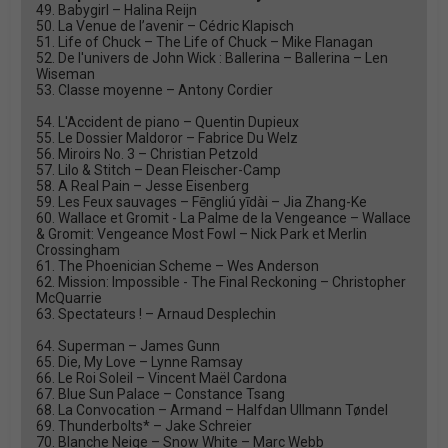
49. Babygirl – Halina Reijn
50. La Venue de l’avenir – Cédric Klapisch
51. Life of Chuck – The Life of Chuck – Mike Flanagan
52. De l'univers de John Wick : Ballerina – Ballerina – Len
Wiseman
53. Classe moyenne – Antony Cordier
54. L'Accident de piano – Quentin Dupieux
55. Le Dossier Maldoror – Fabrice Du Welz
56. Miroirs No. 3 – Christian Petzold
57. Lilo & Stitch – Dean Fleischer-Camp
58. A Real Pain – Jesse Eisenberg
59. Les Feux sauvages – Fēngliú yīdài – Jia Zhang-Ke
60. Wallace et Gromit - La Palme de la Vengeance – Wallace
& Gromit: Vengeance Most Fowl – Nick Park et Merlin
Crossingham
61. The Phoenician Scheme – Wes Anderson
62. Mission: Impossible - The Final Reckoning – Christopher
McQuarrie
63. Spectateurs ! – Arnaud Desplechin
64. Superman – James Gunn
65. Die, My Love – Lynne Ramsay
66. Le Roi Soleil – Vincent Maël Cardona
67. Blue Sun Palace – Constance Tsang
68. La Convocation – Armand – Halfdan Ullmann Tøndel
69. Thunderbolts* – Jake Schreier
70. Blanche Neige – Snow White – Marc Webb