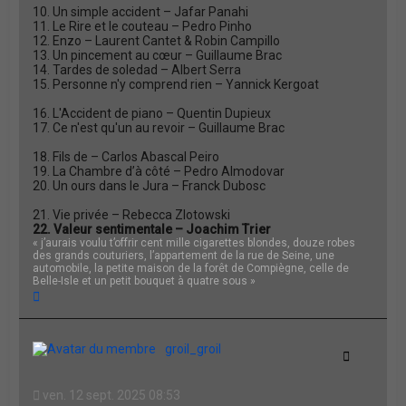
10. Un simple accident – Jafar Panahi
11. Le Rire et le couteau – Pedro Pinho
12. Enzo – Laurent Cantet & Robin Campillo
13. Un pincement au cœur – Guillaume Brac
14. Tardes de soledad – Albert Serra
15. Personne n'y comprend rien – Yannick Kergoat
16. L'Accident de piano – Quentin Dupieux
17. Ce n'est qu'un au revoir – Guillaume Brac
18. Fils de – Carlos Abascal Peiro
19. La Chambre d’à côté – Pedro Almodovar
20. Un ours dans le Jura – Franck Dubosc
21. Vie privée – Rebecca Zlotowski
22. Valeur sentimentale – Joachim Trier
« j’aurais voulu t’offrir cent mille cigarettes blondes, douze robes
des grands couturiers, l’appartement de la rue de Seine, une
automobile, la petite maison de la forêt de Compiègne, celle de
Belle-Isle et un petit bouquet à quatre sous »
H
a
u
t
groil_groil
Citation
ven. 12 sept. 2025 08:53