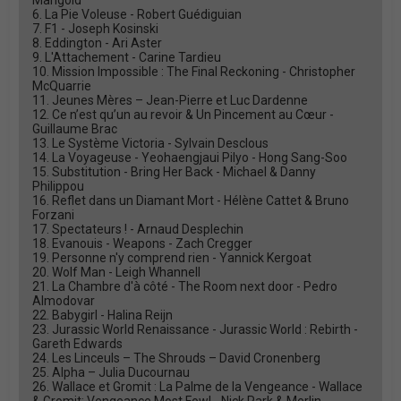
Mangold
6. La Pie Voleuse - Robert Guédiguian
7. F1 - Joseph Kosinski
8. Eddington - Ari Aster
9. L'Attachement - Carine Tardieu
10. Mission Impossible : The Final Reckoning - Christopher
McQuarrie
11. Jeunes Mères – Jean-Pierre et Luc Dardenne
12. Ce n’est qu’un au revoir & Un Pincement au Cœur -
Guillaume Brac
13. Le Système Victoria - Sylvain Desclous
14. La Voyageuse - Yeohaengjaui Pilyo - Hong Sang-Soo
15. Substitution - Bring Her Back - Michael & Danny
Philippou
16. Reflet dans un Diamant Mort - Hélène Cattet & Bruno
Forzani
17. Spectateurs ! - Arnaud Desplechin
18. Evanouis - Weapons - Zach Cregger
19. Personne n'y comprend rien - Yannick Kergoat
20. Wolf Man - Leigh Whannell
21. La Chambre d'à côté - The Room next door - Pedro
Almodovar
22. Babygirl - Halina Reijn
23. Jurassic World Renaissance - Jurassic World : Rebirth -
Gareth Edwards
24. Les Linceuls – The Shrouds – David Cronenberg
25. Alpha – Julia Ducournau
26. Wallace et Gromit : La Palme de la Vengeance - Wallace