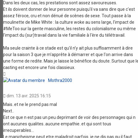
Dans les deux cas, les prestations sont assez savoureuses.
Et ils doivent donner de leur personne puisqu'il va sans dire que c'est
assez féroce, cru et non dénué de scènes de sexe. Tout passe à la
moulinette de Mike White : la culture woke au sens large, l'impact de
#MeToo sur la gente masculine, les restes du colonialisme ou même
l'impact du (sur)travail dans la vie familiale à l'ère du télétravail.
Ma seule crainte à ce stade est qu'il n'y ait plus suffisamment à dire
pour la saison 3 que je m'apprête à démarrer et que l'on arrive dans
une forme de redite. Mais je laisse le bénéfice du doute. Surtout que l
casting est encore une fois classieux.
Haut
Mothra2000
dim. 13 avr. 2025 16:15
Mais..et ne le prend pas mal
Next..
Est ce que n est pas un.peu.deprimant de voir des personnages qui n
ont aucunes qualites..aucune empathie..et qui sont tous
irrecuperables...
Le manicheisme peut etre maladroit parfois..je ne dis pas qu il faut