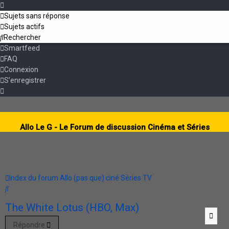
Sujets sans réponse
Sujets actifs
Rechercher
Smartfeed
FAQ
Connexion
S’enregistrer
Allo Le G - Le Forum de discussion Cinéma et Séries
Index du forum
Allo (pas que) ciné
Séries TV
Rechercher
The White Lotus (HBO, Max)
Citat
Citat
Citat
Citat
Citat
Citat
Citat
Citat
Citat
Citat
Citat
Citat
Citat
Citat
Citat
Répondre