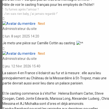
Hâte de voir le casting français pour les employés de l'hôtel !
"- Tu fumes après l'amour ?
- J'en sais rien baby, j'ai jamais regardé !"
Haut
Next
Administrateur du site
lun. 8 sept. 2025 14:20
Je mets une pièce sur Camille Cottin au casting.
Haut
Next
Administrateur du site
jeu. 12 févr. 2026 15:40
La saison 4 en France s'éclaircit au fur et à mesure : elle aura lieu
principalement au Château de la Messardière à St-Tropez, mais une
partie devrait aussi avoir lieu dans un palace parisien.
Et le casting commence à s'étoffer : Helena Bonham Carter, Steve
Coogan, Caleb Jonte Edwards, Marissa Long, Alexander Ludwig , Chri
Messina et AJ Michalka sont d'ores et déjà annoncés.
Sandra Bernhard pourrait les rejoindre aux dernières nouvelles.