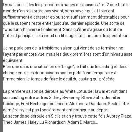
On sait aussi dès les premières images des saisons 1 et 2 que tout le
monde n'en ressortira pas vivant, sans savoir qui, et tous ont
suffisamment à détester et/ou sont suffisamment détestables pour
que le suspens reste entier jusqu'au dernier épisode. Une sorte de
"whodunnit" inversé finalement. Sans qu'il ne s'agisse du tout de
l'intérêt principal, cela induit un fil rouge suffisant pour le spectateur.
Je ne parle pas de la troisième saison qui vient de se terminer, ne
l'ayant pas encore vue, mais les deux premières sont d'un niveau ass
équivalent.
Bien que dans une situation de "binge", le fait que le casting et décor
change entre les deux saisons soit un petit frein temporaire à
l'immersion, le temps de faire le deuil du casting qui précède.
La première saison se déroule au White Lotus de Hawaï et voit dans
son casting entre autres Sidney Sweeney, Steve Zahn, Jennifer
Coolidge, Fred Hechinger ou encore Alexandra Daddario. Seule cette
dernière n'y est pas foncièrement antipathique au départ.
La seconde se déroule en Sicile et on y trouve cette fois Aubrey Plaza
Theo James, Haley Lu Richardson, Adam DiMarco...