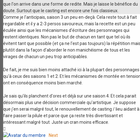
que l'on arrive dans une forme de redite. Mais je laisse le bénéfice du
doute. Surtout que le casting est encore une fois classieux.
Comme je l'anticipais, saison 3 un peu en-deçà. Cela reste tout à fait
regardable et il y a 2-3 persos savoureux, mais la recette est un peu
éculée ainsi que les mécanismes d'écriture des personnages qui
restent identiques. Non pas le but de chacun en tant que tel où ils
évitent tant que possible (et ça ne l'est pas toujours) la répétition mai
plutôt dans la façon d'aborder le non manichéisme de tous et les
virages de chacun un peu trop anticipables.
De fait, je me suis bien moins attaché ici à la plupart des personnages
qu'à ceux des saisons 1 et 2. Et les mécanismes de montée en tensio
ont en conséquence moins bien marché.
Je sais qu'ils planchent d'ores et déjà sur une saison 4. Et cela parait
désormais plus une décision commerciale qu'artistique. Je suppose
que j'en serai malgré tout, le renouvellement de casting / lieu aidant à
faire passer la pilule et parce que ça reste très divertissant et
intéressant malgré tout. Juste un cran moins efficace.
Haut
Next