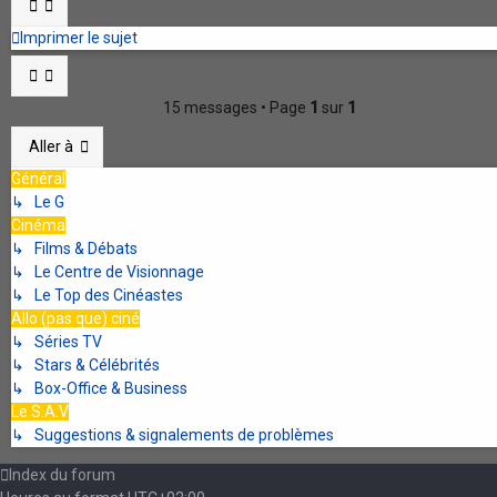
Imprimer le sujet
15 messages • Page
1
sur
1
Aller à
Général
↳ Le G
Cinéma
↳ Films & Débats
↳ Le Centre de Visionnage
↳ Le Top des Cinéastes
Allo (pas que) ciné
↳ Séries TV
↳ Stars & Célébrités
↳ Box-Office & Business
Le S.A.V
↳ Suggestions & signalements de problèmes
Index du forum