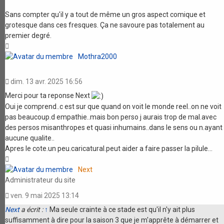
Sans compter qu'il y a tout de même un gros aspect comique et
grotesque dans ces fresques. Ça ne savoure pas totalement au
premier degré.
Haut
Mothra2000
dim. 13 avr. 2025 16:56
Merci pour ta reponse Next
Oui je comprend..c est sur que quand on voit le monde reel..on ne voit
pas beaucoup.d empathie..mais bon perso j aurais trop de mal.avec
des persos misanthropes et quasi inhumains..dans le sens ou n.ayant
aucune qualite..
Apres le cote.un peu.caricatural.peut aider a faire passer la pilule...
Haut
Next
Administrateur du site
ven. 9 mai 2025 13:14
Next
a écrit :
↑
Ma seule crainte à ce stade est qu'il n'y ait plus
suffisamment à dire pour la saison 3 que je m'apprête à démarrer et