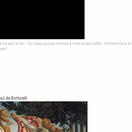
it ça sert à rien… Du coup ça nous renvoie à notre propre utilité : l’Homme face à l
rent"
) de Botticelli