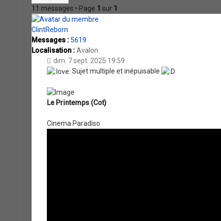
11 messages • Page
1
sur
1
ClintReborn
Messages :
5619
Localisation :
Avalon
dim. 7 sept. 2025 19:59
Sujet multiple et inépuisable
Le Printemps (Cot)
Cinema Paradiso