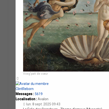
Vosg'patt de cœur
Haut
ClintReborn
Messages :
5619
Localisation :
Avalon
lun. 8 sept. 2025 09:43