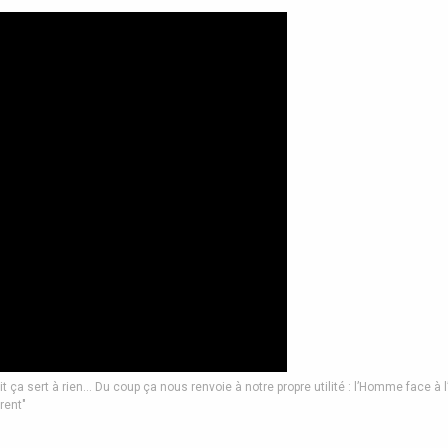
it ça sert à rien… Du coup ça nous renvoie à notre propre utilité : l’Homme face à l
rent"