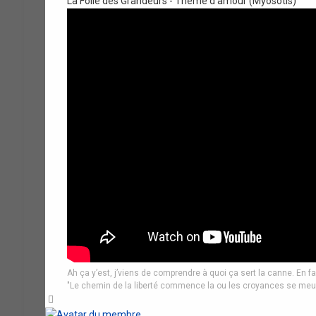
La Folie des Grandeurs - Theme d'amour (Myosotis)
Ah ça y’est, j’viens de comprendre à quoi ça sert la canne. En fa
"Le chemin de la liberté commence la ou les croyances se meu
Haut