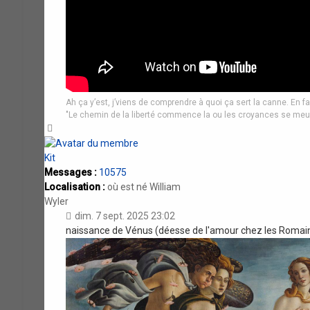
Ah ça y’est, j’viens de comprendre à quoi ça sert la canne. En fa
"Le chemin de la liberté commence la ou les croyances se meu
Haut
Kit
Messages :
10575
Localisation :
où est né William
Wyler
dim. 7 sept. 2025 23:02
naissance de Vénus (déesse de l'amour chez les Romains