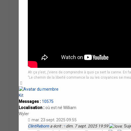
Ah ça y’est, j’viens de comprendre à quoi ça sert la canne. En fa
"Le chemin de la liberté commence la ou les croyances se meu
Haut
Kit
Messages :
10575
Localisation :
où est né William
Wyler
mar. 23 sept. 2025 09:55
ClintReborn
a écrit :
↑
dim. 7 sept. 2025 19:59
Suje