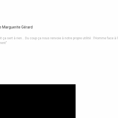
de Marguerite Gérard
it ça sert à rien… Du coup ça nous renvoie à notre propre utilité : l’Homme face à l
rent"