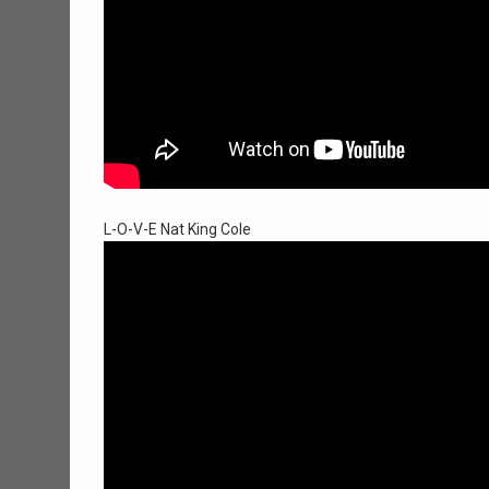
L-O-V-E Nat King Cole