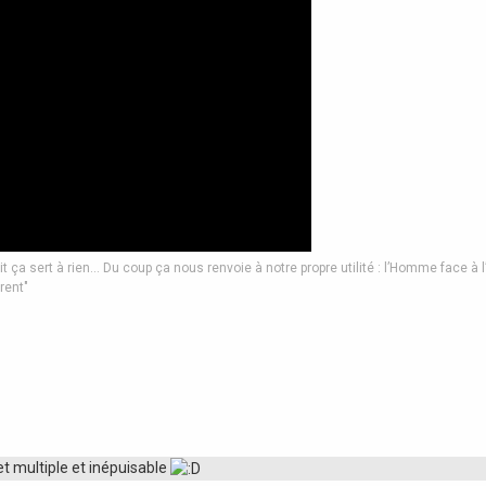
it ça sert à rien… Du coup ça nous renvoie à notre propre utilité : l’Homme face à l
rent"
t multiple et inépuisable