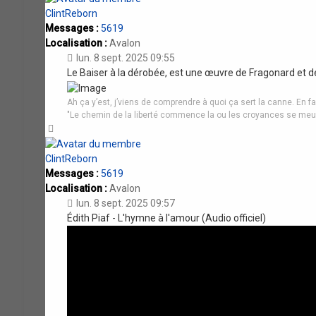
ClintReborn
Messages :
5619
Localisation :
Avalon
lun. 8 sept. 2025 09:55
Le Baiser à la dérobée, est une œuvre de Fragonard et 
Ah ça y’est, j’viens de comprendre à quoi ça sert la canne. En fa
"Le chemin de la liberté commence la ou les croyances se meu
Haut
ClintReborn
Messages :
5619
Localisation :
Avalon
lun. 8 sept. 2025 09:57
Édith Piaf - L'hymne à l'amour (Audio officiel)