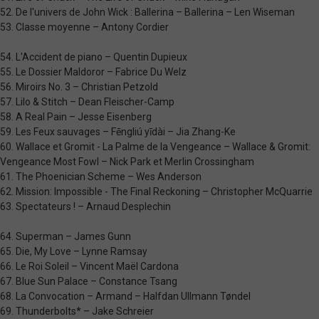
52. De l'univers de John Wick : Ballerina – Ballerina – Len Wiseman
53. Classe moyenne – Antony Cordier
54. L'Accident de piano – Quentin Dupieux
55. Le Dossier Maldoror – Fabrice Du Welz
56. Miroirs No. 3 – Christian Petzold
57. Lilo & Stitch – Dean Fleischer-Camp
58. A Real Pain – Jesse Eisenberg
59. Les Feux sauvages – Fēngliú yīdài – Jia Zhang-Ke
60. Wallace et Gromit - La Palme de la Vengeance – Wallace & Gromit:
Vengeance Most Fowl – Nick Park et Merlin Crossingham
61. The Phoenician Scheme – Wes Anderson
62. Mission: Impossible - The Final Reckoning – Christopher McQuarrie
63. Spectateurs ! – Arnaud Desplechin
64. Superman – James Gunn
65. Die, My Love – Lynne Ramsay
66. Le Roi Soleil – Vincent Maël Cardona
67. Blue Sun Palace – Constance Tsang
68. La Convocation – Armand – Halfdan Ullmann Tøndel
69. Thunderbolts* – Jake Schreier