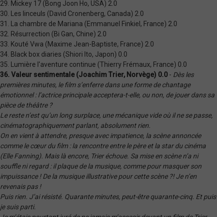
29. Mickey 17 (Bong Joon Ho, USA) 2.0
30. Les linceuls (David Cronenberg, Canada) 2.0
31. La chambre de Mariana (Emmanuel Finkiel, France) 2.0
32. Résurrection (Bi Gan, Chine) 2.0
33. Kouté Vwa (Maxime Jean-Baptiste, France) 2.0
34. Black box diaries (Shiori Ito, Japon) 0.0
35. Lumière l'aventure continue (Thierry Frémaux, France) 0.0
36. Valeur sentimentale (Joachim Trier, Norvège) 0.0
-
Dès les
premières minutes, le film s’enferre dans une forme de chantage
émotionnel : l’actrice principale acceptera-t-elle, ou non, de jouer dans sa
pièce de théâtre ?
Le reste n’est qu’un long surplace, une mécanique vide où il ne se passe,
cinématographiquement parlant, absolument rien.
On en vient à attendre, presque avec impatience, la scène annoncée
comme le cœur du film : la rencontre entre le père et la star du cinéma
(Elle Fanning). Mais là encore, Trier échoue. Sa mise en scène n’a ni
souffle ni regard : il plaque de la musique, comme pour masquer son
impuissance ! De la musique illustrative pour cette scène ?! Je n’en
revenais pas !
Puis rien. J’ai résisté. Quarante minutes, peut-être quarante-cinq. Et puis
je suis parti.
Je m’étais pourtant juré de ne jamais m’asseoir devant un film de Trier.