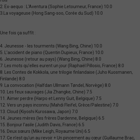
2. Ex-aequo : L’Aventura (Sophie Letourneur, France) 10.0
3.La voyageuse (Hong Sang-soo, Corée du Sud) 10.0
Une fois ça suffît :
4. Jeunesse - les tourments (Wang Bing, Chine) 10.0
5. L’accident de piano (Quentin Dupieux, France) 10.0
6. Jeunesse (retour au pays) (Wang Bing, Chine) 8.0
7. Les mots qu’elles eurent un jour (Raphaël Pillosio, France) 8.0
8. Les Contes de Kokkola, une trilogie finlandaise (Juho Kuosmanen,
Finlande) 8.0
9. La convocation (Halfdan Ullmann Tøndel, Norvège) 8.0
10. Les feux sauvages (Jia Zhangke, Chine) 7.5
11. Aimer perdre (Harpo et Lenny Guit, Belgique) 7.5
12. Vers un pays inconnu (Mahdi Fleifel, Grèce/Palestine) 7.0
13. Cloud (Kiyoshi Kurosawa, Japon) 7.0
14. Jeunes mères (les frères Dardenne, Belgique) 6.5
15. Bonjour l’asile (Judith Davis, France) 6.5
16. Deux sœurs (Mike Leigh, Royaume Uni) 6.5
17. Ce n'est qu'un au revoir + Un pincement au cœur (Guillaume Brac,