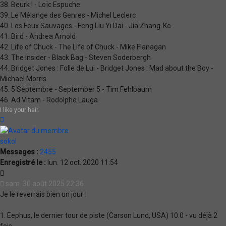
38. Beurk ! - Loïc Espuche
39. Le Mélange des Genres - Michel Leclerc
40. Les Feux Sauvages - Feng Liu Yi Dai - Jia Zhang-Ke
41. Bird - Andrea Arnold
42. Life of Chuck - The Life of Chuck - Mike Flanagan
43. The Insider - Black Bag - Steven Soderbergh
44. Bridget Jones : Folle de Lui - Bridget Jones : Mad about the Boy -
Michael Morris
45. 5 Septembre - September 5 - Tim Fehlbaum
46. Ad Vitam - Rodolphe Lauga
I like your hair.
Haut
sokol
Messages :
2455
Enregistré le :
lun. 12 oct. 2020 11:54
Citation
sam. 30 août 2025 22:36
Je le reverrais bien un jour :
1. Eephus, le dernier tour de piste (Carson Lund, USA) 10.0 - vu déjà 2
fois