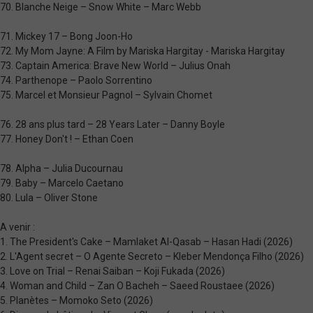
70. Blanche Neige – Snow White – Marc Webb
71. Mickey 17 – Bong Joon-Ho
72. My Mom Jayne: A Film by Mariska Hargitay - Mariska Hargitay
73. Captain America: Brave New World – Julius Onah
74. Parthenope – Paolo Sorrentino
75. Marcel et Monsieur Pagnol – Sylvain Chomet
76. 28 ans plus tard – 28 Years Later – Danny Boyle
77. Honey Don't ! – Ethan Coen
78. Alpha – Julia Ducournau
79. Baby – Marcelo Caetano
80. Lula – Oliver Stone
A venir :
1. The President's Cake – Mamlaket Al-Qasab – Hasan Hadi (2026)
2. L'Agent secret – O Agente Secreto – Kleber Mendonça Filho (2026)
3. Love on Trial – Renai Saiban – Koji Fukada (2026)
4. Woman and Child – Zan O Bacheh – Saeed Roustaee (2026)
5. Planètes – Momoko Seto (2026)