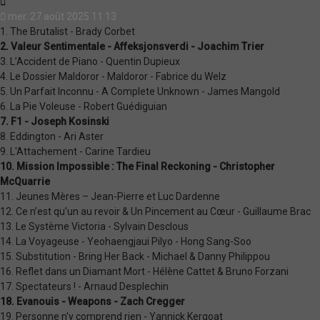
Citation
mer. 27 août 2025 11:13
1. The Brutalist - Brady Corbet
2. Valeur Sentimentale - Affeksjonsverdi - Joachim Trier
3. L’Accident de Piano - Quentin Dupieux
4. Le Dossier Maldoror - Maldoror - Fabrice du Welz
5. Un Parfait Inconnu - A Complete Unknown - James Mangold
6. La Pie Voleuse - Robert Guédiguian
7. F1 - Joseph Kosinski
8. Eddington - Ari Aster
9. L'Attachement - Carine Tardieu
10. Mission Impossible : The Final Reckoning - Christopher
McQuarrie
11. Jeunes Mères – Jean-Pierre et Luc Dardenne
12. Ce n’est qu’un au revoir & Un Pincement au Cœur - Guillaume Brac
13. Le Système Victoria - Sylvain Desclous
14. La Voyageuse - Yeohaengjaui Pilyo - Hong Sang-Soo
15. Substitution - Bring Her Back - Michael & Danny Philippou
16. Reflet dans un Diamant Mort - Hélène Cattet & Bruno Forzani
17. Spectateurs ! - Arnaud Desplechin
18. Evanouis - Weapons - Zach Cregger
19. Personne n'y comprend rien - Yannick Kergoat