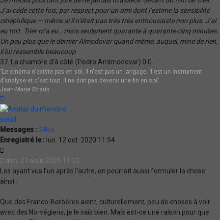
J’ai cédé cette fois, par respect pour un ami dont j’estime la sensibilité
cinéphilique — même si il n’était pas très très enthousiaste non plus. J’ai
eu tort. Trier m’a eu… mais seulement quarante à quarante-cinq minutes.
Un peu plus que le dernier Almodovar quand même, auquel, mine de rien,
il lui ressemble beaucoup
37. La chambre d’à côté (Pedro Amlmodovar) 0.0
"Le cinéma n'existe pas en soi, il n'est pas un langage. Il est un instrument
d’analyse et c'est tout. Il ne doit pas devenir une fin en soi".
Jean-Marie Straub
Haut
sokol
Messages :
2455
Enregistré le :
lun. 12 oct. 2020 11:54
Citation
dim. 31 août 2025 11:12
Les ayant vus l’un après l’autre, on pourrait aussi formuler la chose
ainsi :
Que des Franco-Berbères aient, culturellement, peu de choses à voir
avec des Norvégiens, je le sais bien. Mais est-ce une raison pour que