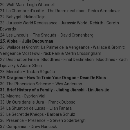
20. Wolf Man - Leigh Whannell
21. La Chambre d'à côté - The Room next door - Pedro Almodovar
22. Babygirl - Halina Reijn
23. Jurassic World Renaissance - Jurassic World : Rebirth - Gareth
Edwards
24. Les Linceuls – The Shrouds – David Cronenberg
25. Alpha – Julia Ducournau
26. Wallace et Gromit : La Palme de la Vengeance - Wallace & Gromit:
Vengeance Most Fowl - Nick Park & Merlin Crossingham
27. Destination Finale : Bloodlines - Final Destination : Bloodlines - Zach
Lipovsky & Adam Stein
28. Mercato – Tristan Séguéla
29. Dragons - How To Train Your Dragon - Dean De Blois
30. The Phoenician Scheme – Wes Anderson
31. Brief History of a Family - Jiating Jianshi - Lin Jian-jie
32. Magma - Cyprien Vial
33. Un Ours dans le Jura – Franck Dubosc
34. La Situation de Lucas – Lilan Fanara
35. Le Secret de Khéops - Barbara Schulz
36. Présence – Presence – Steven Soderbergh
37. Companion - Drew Hancock