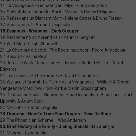
14. La Voyageuse - Yeohaengjaui Pilyo - Hong Sang-Soo
15. Substitution - Bring Her Back - Michael & Danny Philippou
16. Reflet dans un Diamant Mort - Hélène Cattet & Bruno Forzani
17. Spectateurs ! - Arnaud Desplechin
18. Evanouis - Weapons - Zach Cregger
19. Personne n'y comprend rien - Yannick Kergoat
20. Wolf Man - Leigh Whannell
21. La Chambre d'à côté - The Room next door - Pedro Almodovar
22. Babygirl - Halina Reijn
23. Jurassic World Renaissance - Jurassic World : Rebirth - Gareth
Edwards
24. Les Linceuls – The Shrouds – David Cronenberg
25. Wallace et Gromit : La Palme de la Vengeance - Wallace & Gromit:
Vengeance Most Fowl - Nick Park & Merlin Crossingham
26. Destination Finale : Bloodlines - Final Destination : Bloodlines - Zach
Lipovsky & Adam Stein
27. Mercato – Tristan Séguéla
28. Dragons - How To Train Your Dragon - Dean De Blois
29. The Phoenician Scheme – Wes Anderson
30. Brief History of a Family - Jiating Jianshi - Lin Jian-jie
31. Magma - Cyprien Vial