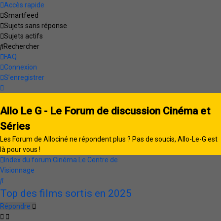
Accès rapide
Smartfeed
Sujets sans réponse
Sujets actifs
Rechercher
FAQ
Connexion
S’enregistrer
Allo Le G - Le Forum de discussion Cinéma et
Séries
Les Forum de Allociné ne répondent plus ? Pas de soucis, Allo-Le-G est
là pour vous !
Index du forum
Cinéma
Le Centre de
Visionnage
Rechercher
Top des films sortis en 2025
Répondre