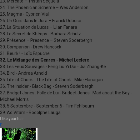
23. Mercato – Tristan Séguéla
24. The Phoenician Scheme – Wes Anderson
25. Magma - Cyprien Vial
26. Un Ours dans le Jura – Franck Dubosc
27. La Situation de Lucas – Lilan Fanara
28. Le Secret de Khéops - Barbara Schulz
29. Présence – Presence – Steven Soderbergh
30. Companion - Drew Hancock
31. Beurk ! - Loïc Espuche
32. Le Mélange des Genres - Michel Leclerc
33. Les Feux Sauvages - Feng Liu Yi Dai - Jia Zhang-Ke
34. Bird - Andrea Arnold
35. Life of Chuck - The Life of Chuck - Mike Flanagan
36. The Insider - Black Bag - Steven Soderbergh
37. Bridget Jones : Folle de Lui - Bridget Jones : Mad about the Boy -
Michael Morris
38. 5 Septembre - September 5 - Tim Fehlbaum
39. Ad Vitam - Rodolphe Lauga
I like your hair.
Haut