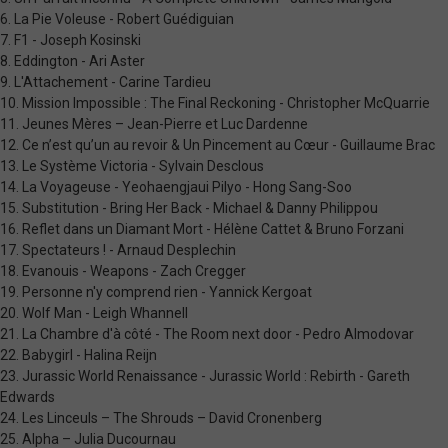
6. La Pie Voleuse - Robert Guédiguian
7. F1 - Joseph Kosinski
8. Eddington - Ari Aster
9. L'Attachement - Carine Tardieu
10. Mission Impossible : The Final Reckoning - Christopher McQuarrie
11. Jeunes Mères – Jean-Pierre et Luc Dardenne
12. Ce n’est qu’un au revoir & Un Pincement au Cœur - Guillaume Brac
13. Le Système Victoria - Sylvain Desclous
14. La Voyageuse - Yeohaengjaui Pilyo - Hong Sang-Soo
15. Substitution - Bring Her Back - Michael & Danny Philippou
16. Reflet dans un Diamant Mort - Hélène Cattet & Bruno Forzani
17. Spectateurs ! - Arnaud Desplechin
18. Evanouis - Weapons - Zach Cregger
19. Personne n'y comprend rien - Yannick Kergoat
20. Wolf Man - Leigh Whannell
21. La Chambre d'à côté - The Room next door - Pedro Almodovar
22. Babygirl - Halina Reijn
23. Jurassic World Renaissance - Jurassic World : Rebirth - Gareth
Edwards
24. Les Linceuls – The Shrouds – David Cronenberg
25. Alpha – Julia Ducournau