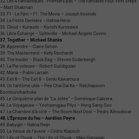
32. Les 4 Fantastiques - Premiers pas – The Fantastic Four: First Steps
– Matt Shakman
33. F1 - Le Film – F1: The Movie – Joseph Kosinski
34. La Petite Dernière – Hafsia Herzi
35. Cloud – Kuraudo – Kiyoshi Kurosawa
36. Libre Échange – Splitsville – Michael Angelo Covino
37. Together – Michael Shanks
38. Apprendre – Claire Simon
39. The Mastermind – Kelly Reichardt
40. The Insider – Black Bag – Steven Soderbergh
41. La Pie voleuse – Robert Guédiguian
42. Maria – Pablo Larraín
43. Exit 8 – The Exit 8 – Genki Kawamura
44. Un fantôme utile – Pee Chai Dai Ka – Ratchapoom
Boonbunchachoke
45. Le Cinquième plan de "La Jetée" – Dominique Cabrera
46. La Voyageuse – Yeohaengjaui Pilyo – Hong Sang-Soo
47. La Chambre d’à côté – The Room Next Door – Pedro Almodóvar
48. L'Épreuve du feu – Aurélien Peyre
49. Babygirl – Halina Reijn
50. La Venue de l’avenir – Cédric Klapisch
51. Life of Chuck – The Life of Chuck – Mike Flanagan