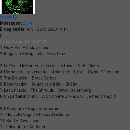
teklow13
Messages :
2344
Enregistré le :
lun. 12 oct. 2020 19:14
Citation
mar. 26 août 2025 14:52
1. Oui – Yes – Nadav Lapid
2. Magellan – Magalhães – Lav Diaz
3. Le Rire et le Couteau – O riso e a faca – Pedro Pinho
4. L’amour qu’il nous reste – Ástin sem eftir er – Hlynur Pálmason
5. The Brutalist – Brady Corbet
6. Resurrection – Kuang ye shi dai – Bì Gàn
7. Les Linceuls – The Shrouds – David Cronenberg
8. Un parfait inconnu – A Complete Unknown – James Mangold
9. L’Aventura – Sophie Letourneur
10. Nouvelle Vague – Richard Linklater
11. Sirat – Oliver Laxe
12. Eddington – Ari Aster