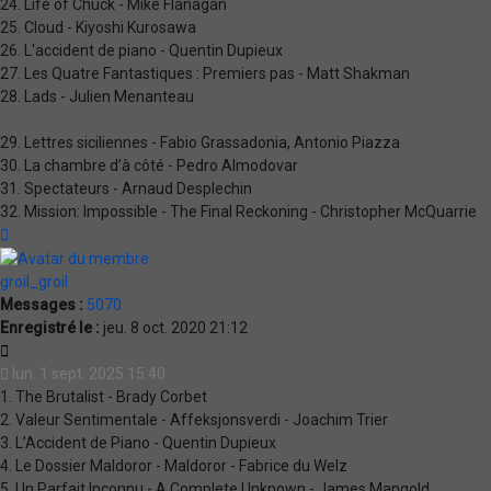
24. Life of Chuck - Mike Flanagan
25. Cloud - Kiyoshi Kurosawa
26. L'accident de piano - Quentin Dupieux
27. Les Quatre Fantastiques : Premiers pas - Matt Shakman
28. Lads - Julien Menanteau
29. Lettres siciliennes - Fabio Grassadonia, Antonio Piazza
30. La chambre d’à côté - Pedro Almodovar
31. Spectateurs - Arnaud Desplechin
32. Mission: Impossible - The Final Reckoning - Christopher McQuarrie
Haut
groil_groil
Messages :
5070
Enregistré le :
jeu. 8 oct. 2020 21:12
Citation
lun. 1 sept. 2025 15:40
1. The Brutalist - Brady Corbet
2. Valeur Sentimentale - Affeksjonsverdi - Joachim Trier
3. L’Accident de Piano - Quentin Dupieux
4. Le Dossier Maldoror - Maldoror - Fabrice du Welz
5. Un Parfait Inconnu - A Complete Unknown - James Mangold