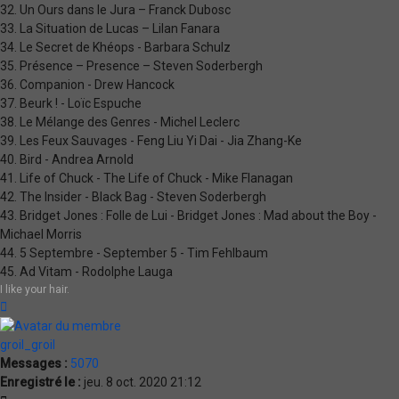
32. Un Ours dans le Jura – Franck Dubosc
33. La Situation de Lucas – Lilan Fanara
34. Le Secret de Khéops - Barbara Schulz
35. Présence – Presence – Steven Soderbergh
36. Companion - Drew Hancock
37. Beurk ! - Loïc Espuche
38. Le Mélange des Genres - Michel Leclerc
39. Les Feux Sauvages - Feng Liu Yi Dai - Jia Zhang-Ke
40. Bird - Andrea Arnold
41. Life of Chuck - The Life of Chuck - Mike Flanagan
42. The Insider - Black Bag - Steven Soderbergh
43. Bridget Jones : Folle de Lui - Bridget Jones : Mad about the Boy -
Michael Morris
44. 5 Septembre - September 5 - Tim Fehlbaum
45. Ad Vitam - Rodolphe Lauga
I like your hair.
Haut
groil_groil
Messages :
5070
Enregistré le :
jeu. 8 oct. 2020 21:12