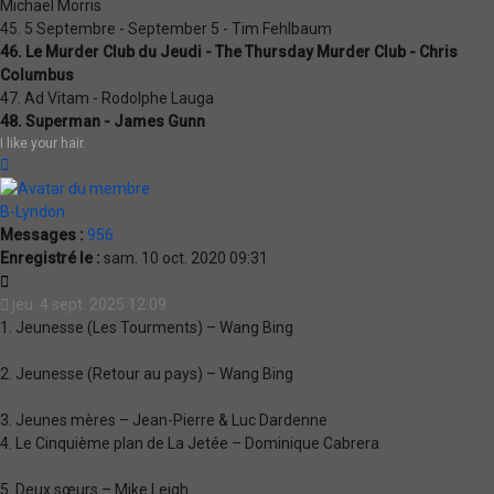
Michael Morris
45. 5 Septembre - September 5 - Tim Fehlbaum
46. Le Murder Club du Jeudi - The Thursday Murder Club - Chris
Columbus
47. Ad Vitam - Rodolphe Lauga
48. Superman - James Gunn
I like your hair.
Haut
B-Lyndon
Messages :
956
Enregistré le :
sam. 10 oct. 2020 09:31
Citation
jeu. 4 sept. 2025 12:09
1. Jeunesse (Les Tourments) – Wang Bing
2. Jeunesse (Retour au pays) – Wang Bing
3. Jeunes mères – Jean-Pierre & Luc Dardenne
4. Le Cinquième plan de La Jetée – Dominique Cabrera
5. Deux sœurs – Mike Leigh