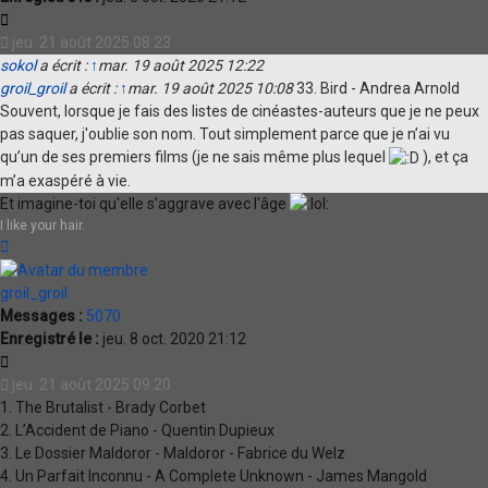
Citation
jeu. 21 août 2025 08:23
sokol
a écrit :
↑
mar. 19 août 2025 12:22
groil_groil
a écrit :
↑
mar. 19 août 2025 10:08
33. Bird - Andrea Arnold
Souvent, lorsque je fais des listes de cinéastes-auteurs que je ne peux
pas saquer, j'oublie son nom. Tout simplement parce que je n’ai vu
qu’un de ses premiers films (je ne sais même plus lequel
), et ça
m’a exaspéré à vie.
Et imagine-toi qu'elle s'aggrave avec l'âge
I like your hair.
Haut
groil_groil
Messages :
5070
Enregistré le :
jeu. 8 oct. 2020 21:12
Citation
jeu. 21 août 2025 09:20
1. The Brutalist - Brady Corbet
2. L’Accident de Piano - Quentin Dupieux
3. Le Dossier Maldoror - Maldoror - Fabrice du Welz
4. Un Parfait Inconnu - A Complete Unknown - James Mangold