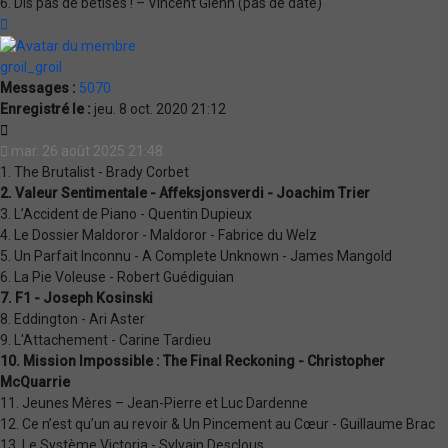
6. Dis pas de bêtises ! – Vincent Glenn (pas de date)
Haut
groil_groil
Messages :
5070
Enregistré le :
jeu. 8 oct. 2020 21:12
Citation
mar. 26 août 2025 21:48
1. The Brutalist - Brady Corbet
2. Valeur Sentimentale - Affeksjonsverdi - Joachim Trier
3. L’Accident de Piano - Quentin Dupieux
4. Le Dossier Maldoror - Maldoror - Fabrice du Welz
5. Un Parfait Inconnu - A Complete Unknown - James Mangold
6. La Pie Voleuse - Robert Guédiguian
7. F1 - Joseph Kosinski
8. Eddington - Ari Aster
9. L'Attachement - Carine Tardieu
10. Mission Impossible : The Final Reckoning - Christopher
McQuarrie
11. Jeunes Mères – Jean-Pierre et Luc Dardenne
12. Ce n’est qu’un au revoir & Un Pincement au Cœur - Guillaume Brac
13. Le Système Victoria - Sylvain Desclous