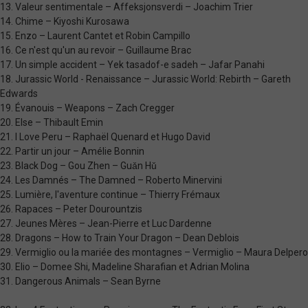
13. Valeur sentimentale – Affeksjonsverdi – Joachim Trier
14. Chime – Kiyoshi Kurosawa
15. Enzo – Laurent Cantet et Robin Campillo
16. Ce n'est qu'un au revoir – Guillaume Brac
17. Un simple accident – Yek tasadof-e sadeh – Jafar Panahi
18. Jurassic World - Renaissance – Jurassic World: Rebirth – Gareth
Edwards
19. Évanouis – Weapons – Zach Cregger
20. Else – Thibault Emin
21. I Love Peru – Raphaël Quenard et Hugo David
22. Partir un jour – Amélie Bonnin
23. Black Dog – Gou Zhen – Guǎn Hǔ
24. Les Damnés – The Damned – Roberto Minervini
25. Lumière, l'aventure continue – Thierry Frémaux
26. Rapaces – Peter Dourountzis
27. Jeunes Mères – Jean-Pierre et Luc Dardenne
28. Dragons – How to Train Your Dragon – Dean Deblois
29. Vermiglio ou la mariée des montagnes – Vermiglio – Maura Delpero
30. Elio – Domee Shi, Madeline Sharafian et Adrian Molina
31. Dangerous Animals – Sean Byrne