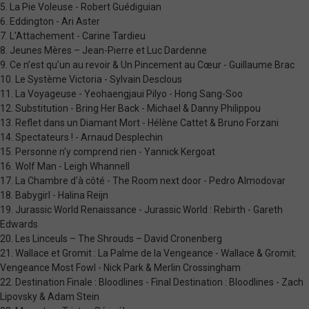
5. La Pie Voleuse - Robert Guédiguian
6. Eddington - Ari Aster
7. L'Attachement - Carine Tardieu
8. Jeunes Mères – Jean-Pierre et Luc Dardenne
9. Ce n’est qu’un au revoir & Un Pincement au Cœur - Guillaume Brac
10. Le Système Victoria - Sylvain Desclous
11. La Voyageuse - Yeohaengjaui Pilyo - Hong Sang-Soo
12. Substitution - Bring Her Back - Michael & Danny Philippou
13. Reflet dans un Diamant Mort - Hélène Cattet & Bruno Forzani
14. Spectateurs ! - Arnaud Desplechin
15. Personne n'y comprend rien - Yannick Kergoat
16. Wolf Man - Leigh Whannell
17. La Chambre d'à côté - The Room next door - Pedro Almodovar
18. Babygirl - Halina Reijn
19. Jurassic World Renaissance - Jurassic World : Rebirth - Gareth
Edwards
20. Les Linceuls – The Shrouds – David Cronenberg
21. Wallace et Gromit : La Palme de la Vengeance - Wallace & Gromit:
Vengeance Most Fowl - Nick Park & Merlin Crossingham
22. Destination Finale : Bloodlines - Final Destination : Bloodlines - Zach
Lipovsky & Adam Stein