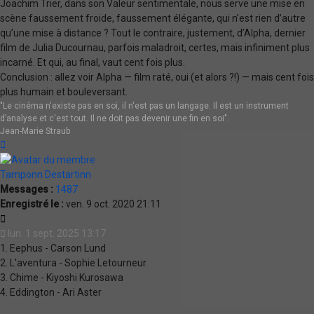
Joachim Trier, dans son Valeur sentimentale, nous serve une mise en
scène faussement froide, faussement élégante, qui n’est rien d’autre
qu’une mise à distance ? Tout le contraire, justement, d’Alpha, dernier
film de Julia Ducournau, parfois maladroit, certes, mais infiniment plus
incarné. Et qui, au final, vaut cent fois plus.
Conclusion : allez voir Alpha — film raté, oui (et alors ?!) — mais cent fois
plus humain et bouleversant.
"Le cinéma n'existe pas en soi, il n'est pas un langage. Il est un instrument
d’analyse et c'est tout. Il ne doit pas devenir une fin en soi".
Jean-Marie Straub
Haut
Tamponn Destartinn
Messages :
1487
Enregistré le :
ven. 9 oct. 2020 21:11
Citation
lun. 1 sept. 2025 13:17
1. Eephus - Carson Lund
2. L'aventura - Sophie Letourneur
3. Chime - Kiyoshi Kurosawa
4. Eddington - Ari Aster