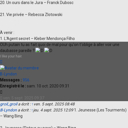
20. Un ours dans le Jura – Franck Dubosc
21. Vie privée – Rebecca Zlotowski
À venir :
1. L’Agent secret – Kleber Mendonça Filho
OUh putain tu as fait quoi de mal pour qu'on t'oblige à aller voir une
daubasse pareille ?
I like your hair.
Haut
B-Lyndon
Messages :
956
Enregistré le :
sam. 10 oct. 2020 09:31
Citation
ven. 5 sept. 2025 09:37
groil_groil
a écrit :
↑
ven. 5 sept. 2025 08:48
B-Lyndon
a écrit :
↑
jeu. 4 sept. 2025 12:09
1. Jeunesse (Les Tourments)
– Wang Bing