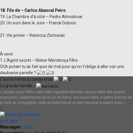
18. Fils de – Carlos Abascal Peiro
19. La Chambre d’à côté – Pedro Almodovar
20. Un ours dans le Jura – Franck Dubosc
21. Vie privée – Rebecca Zlotowski
À venir :
1. L’Agent secret – Kleber Mendonça Filho
OUh putain tu as fait quoi de mal pour qu'on t'oblige à aller voir une
daubasse pareille ?
C'est la Femis tu comprends
La grande famille...
« j’aurais voulu t’offrir cent mille cigarettes blondes, douze robes des grands
couturiers, l’appartement de la rue de Seine, une automobile, la petite maison de
la forêt de Compiègne, celle de Belle-Isle et un petit bouquet à quatre sous »
Haut
groil_groil
Messages :
5070