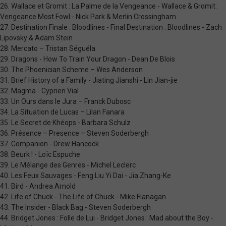
26. Wallace et Gromit : La Palme de la Vengeance - Wallace & Gromit:
Vengeance Most Fowl - Nick Park & Merlin Crossingham
27. Destination Finale : Bloodlines - Final Destination : Bloodlines - Zach
Lipovsky & Adam Stein
28. Mercato – Tristan Séguéla
29. Dragons - How To Train Your Dragon - Dean De Blois
30. The Phoenician Scheme – Wes Anderson
31. Brief History of a Family - Jiating Jianshi - Lin Jian-jie
32. Magma - Cyprien Vial
33. Un Ours dans le Jura – Franck Dubosc
34. La Situation de Lucas – Lilan Fanara
35. Le Secret de Khéops - Barbara Schulz
36. Présence – Presence – Steven Soderbergh
37. Companion - Drew Hancock
38. Beurk ! - Loïc Espuche
39. Le Mélange des Genres - Michel Leclerc
40. Les Feux Sauvages - Feng Liu Yi Dai - Jia Zhang-Ke
41. Bird - Andrea Arnold
42. Life of Chuck - The Life of Chuck - Mike Flanagan
43. The Insider - Black Bag - Steven Soderbergh
44. Bridget Jones : Folle de Lui - Bridget Jones : Mad about the Boy -