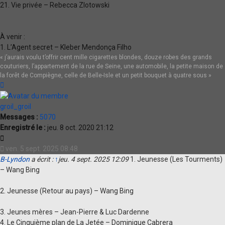
21. Vie privée – Rebecca Zlotowski
À venir :
1. L’Agent secret – Kleber Mendonça Filho
« j’aurais voulu t’offrir cent mille cigarettes blondes, douze robes des grands
couturiers, l’appartement de la rue de Seine, une automobile, la petite maison de
la forêt de Compiègne, celle de Belle-Isle et un petit bouquet à quatre sous »
Haut
groil_groil
Messages :
5070
Enregistré le :
jeu. 8 oct. 2020 21:12
Citation
ven. 5 sept. 2025 08:48
B-Lyndon
a écrit :
↑
jeu. 4 sept. 2025 12:09
1. Jeunesse (Les Tourments)
– Wang Bing
2. Jeunesse (Retour au pays) – Wang Bing
3. Jeunes mères – Jean-Pierre & Luc Dardenne
4. Le Cinquième plan de La Jetée – Dominique Cabrera