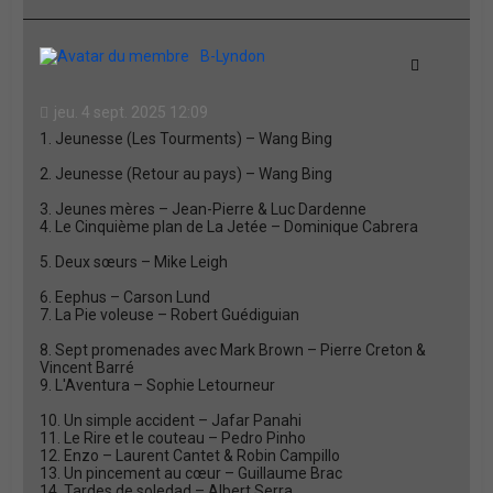
a
u
t
B-Lyndon
Citation
jeu. 4 sept. 2025 12:09
1. Jeunesse (Les Tourments) – Wang Bing
2. Jeunesse (Retour au pays) – Wang Bing
3. Jeunes mères – Jean-Pierre & Luc Dardenne
4. Le Cinquième plan de La Jetée – Dominique Cabrera
5. Deux sœurs – Mike Leigh
6. Eephus – Carson Lund
7. La Pie voleuse – Robert Guédiguian
8. Sept promenades avec Mark Brown – Pierre Creton &
Vincent Barré
9. L'Aventura – Sophie Letourneur
10. Un simple accident – Jafar Panahi
11. Le Rire et le couteau – Pedro Pinho
12. Enzo – Laurent Cantet & Robin Campillo
13. Un pincement au cœur – Guillaume Brac
14. Tardes de soledad – Albert Serra