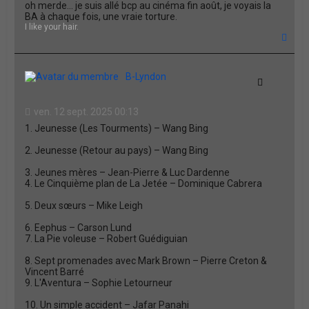
oh merde... je suis allé bcp au cinéma fin août, je voyais la
BA à chaque fois, une vraie torture.
I like your hair.
H
a
u
t
B-Lyndon
Citation
ven. 12 sept. 2025 00:13
1. Jeunesse (Les Tourments) – Wang Bing
2. Jeunesse (Retour au pays) – Wang Bing
3. Jeunes mères – Jean-Pierre & Luc Dardenne
4. Le Cinquième plan de La Jetée – Dominique Cabrera
5. Deux sœurs – Mike Leigh
6. Eephus – Carson Lund
7. La Pie voleuse – Robert Guédiguian
8. Sept promenades avec Mark Brown – Pierre Creton &
Vincent Barré
9. L'Aventura – Sophie Letourneur
10. Un simple accident – Jafar Panahi