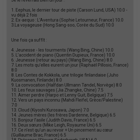
Je le reverrais bien un jour :
1. Eephus, le dernier tour de piste (Carson Lund, USA) 10.0 -
vu déjà 2 fois
2. Ex-aequo : L’Aventura (Sophie Letourneur, France) 10.0
3.La voyageuse (Hong Sang-soo, Corée du Sud) 10.0
Une fois ça suffît :
4. Jeunesse - les tourments (Wang Bing, Chine) 10.0
5. L’accident de piano (Quentin Dupieux, France) 10.0
6. Jeunesse (retour au pays) (Wang Bing, Chine) 8.0
7. Les mots qu’elles eurent un jour (Raphaël Pillosio, France)
8.0
8. Les Contes de Kokkola, une trilogie finlandaise (Juho
Kuosmanen, Finlande) 8.0
9. La convocation (Halfdan Ullmann Tøndel, Norvège) 8.0
10. Les feux sauvages (Jia Zhangke, Chine) 7.5
11. Aimer perdre (Harpo et Lenny Guit, Belgique) 7.5
12. Vers un pays inconnu (Mahdi Fleifel, Grèce/Palestine)
7.0
13. Cloud (Kiyoshi Kurosawa, Japon) 7.0
14. Jeunes mères (les frères Dardenne, Belgique) 6.5
15. Bonjour l’asile (Judith Davis, France) 6.5
16. Deux sœurs (Mike Leigh, Royaume Uni) 6.5
17. Ce n'est qu'un au revoir + Un pincement au cœur
(Guillaume Brac, France) 6.5