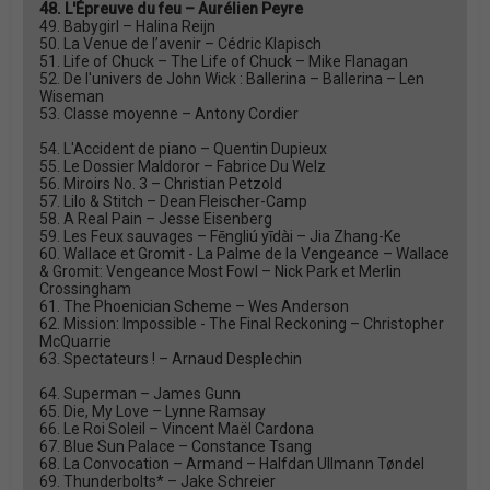
48. L'Épreuve du feu – Aurélien Peyre
49. Babygirl – Halina Reijn
50. La Venue de l’avenir – Cédric Klapisch
51. Life of Chuck – The Life of Chuck – Mike Flanagan
52. De l'univers de John Wick : Ballerina – Ballerina – Len
Wiseman
53. Classe moyenne – Antony Cordier
54. L'Accident de piano – Quentin Dupieux
55. Le Dossier Maldoror – Fabrice Du Welz
56. Miroirs No. 3 – Christian Petzold
57. Lilo & Stitch – Dean Fleischer-Camp
58. A Real Pain – Jesse Eisenberg
59. Les Feux sauvages – Fēngliú yīdài – Jia Zhang-Ke
60. Wallace et Gromit - La Palme de la Vengeance – Wallace
& Gromit: Vengeance Most Fowl – Nick Park et Merlin
Crossingham
61. The Phoenician Scheme – Wes Anderson
62. Mission: Impossible - The Final Reckoning – Christopher
McQuarrie
63. Spectateurs ! – Arnaud Desplechin
64. Superman – James Gunn
65. Die, My Love – Lynne Ramsay
66. Le Roi Soleil – Vincent Maël Cardona
67. Blue Sun Palace – Constance Tsang
68. La Convocation – Armand – Halfdan Ullmann Tøndel
69. Thunderbolts* – Jake Schreier