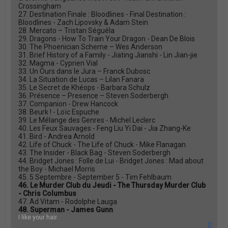
Crossingham
27. Destination Finale : Bloodlines - Final Destination :
Bloodlines - Zach Lipovsky & Adam Stein
28. Mercato – Tristan Séguéla
29. Dragons - How To Train Your Dragon - Dean De Blois
30. The Phoenician Scheme – Wes Anderson
31. Brief History of a Family - Jiating Jianshi - Lin Jian-jie
32. Magma - Cyprien Vial
33. Un Ours dans le Jura – Franck Dubosc
34. La Situation de Lucas – Lilan Fanara
35. Le Secret de Khéops - Barbara Schulz
36. Présence – Presence – Steven Soderbergh
37. Companion - Drew Hancock
38. Beurk ! - Loïc Espuche
39. Le Mélange des Genres - Michel Leclerc
40. Les Feux Sauvages - Feng Liu Yi Dai - Jia Zhang-Ke
41. Bird - Andrea Arnold
42. Life of Chuck - The Life of Chuck - Mike Flanagan
43. The Insider - Black Bag - Steven Soderbergh
44. Bridget Jones : Folle de Lui - Bridget Jones : Mad about
the Boy - Michael Morris
45. 5 Septembre - September 5 - Tim Fehlbaum
46. Le Murder Club du Jeudi - The Thursday Murder Club
- Chris Columbus
47. Ad Vitam - Rodolphe Lauga
48. Superman - James Gunn
I like your hair.
H