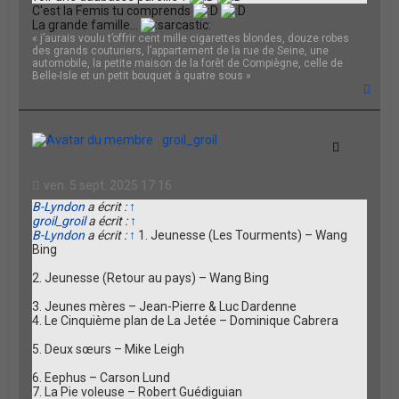
C'est la Femis tu comprends
La grande famille...
« j’aurais voulu t’offrir cent mille cigarettes blondes, douze robes
des grands couturiers, l’appartement de la rue de Seine, une
automobile, la petite maison de la forêt de Compiègne, celle de
Belle-Isle et un petit bouquet à quatre sous »
H
a
u
t
groil_groil
Citation
ven. 5 sept. 2025 17:16
B-Lyndon
a écrit :
↑
groil_groil
a écrit :
↑
B-Lyndon
a écrit :
↑
1. Jeunesse (Les Tourments) – Wang
Bing
2. Jeunesse (Retour au pays) – Wang Bing
3. Jeunes mères – Jean-Pierre & Luc Dardenne
4. Le Cinquième plan de La Jetée – Dominique Cabrera
5. Deux sœurs – Mike Leigh
6. Eephus – Carson Lund
7. La Pie voleuse – Robert Guédiguian