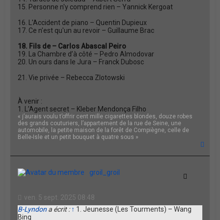
15. Personne n'y comprend rien – Yannick Kergoat
16. L'Accident de piano – Quentin Dupieux
17. Ce n'est qu'un au revoir – Guillaume Brac
18. Fils de – Carlos Abascal Peiro
19. La Chambre d’à côté – Pedro Almodovar
20. Un ours dans le Jura – Franck Dubosc
21. Vie privée – Rebecca Zlotowski
À venir :
1. L’Agent secret – Kleber Mendonça Filho
« j’aurais voulu t’offrir cent mille cigarettes blondes, douze robes
des grands couturiers, l’appartement de la rue de Seine, une
automobile, la petite maison de la forêt de Compiègne, celle de
Belle-Isle et un petit bouquet à quatre sous »
H
a
u
t
groil_groil
Citation
ven. 5 sept. 2025 08:48
B-Lyndon
a écrit :
↑
1. Jeunesse (Les Tourments) – Wang
Bing