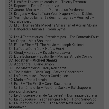
25. Lumière, l'aventure continue – Thierry Frémaux
26. Rapaces – Peter Dourountzis
27. Jeunes Mères – Jean-Pierre et Luc Dardenne
28. Dragons – How to Train Your Dragon – Dean Deblois
29. Vermiglio ou la mariée des montagnes – Vermiglio –
Maura Delpero
30. Elio – Domee Shi, Madeline Sharafian et Adrian Molina
31. Dangerous Animals – Sean Byrne
32. Les 4 Fantastiques - Premiers pas – The Fantastic Four:
First Steps – Matt Shakman
33. F1 - Le Film – F1: The Movie – Joseph Kosinski
34. La Petite Dernière – Hafsia Herzi
35. Cloud – Kuraudo – Kiyoshi Kurosawa
36. Libre Échange – Splitsville – Michael Angelo Covino
37. Together – Michael Shanks
38. Apprendre – Claire Simon
39. The Mastermind – Kelly Reichardt
40. The Insider – Black Bag – Steven Soderbergh
41. La Pie voleuse – Robert Guédiguian
42. Maria – Pablo Larraín
43. Exit 8 – The Exit 8 – Genki Kawamura
44. Un fantôme utile – Pee Chai Dai Ka – Ratchapoom
Boonbunchachoke
45. Le Cinquième plan de "La Jetée" – Dominique Cabrera
46. La Voyageuse – Yeohaengjaui Pilyo – Hong Sang-Soo
47. La Chambre d’à côté – The Room Next Door – Pedro
Almodóvar