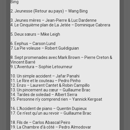
Bing
2. Jeunesse (Retour au pays) – Wang Bing
3. Jeunes mères – Jean-Pierre & Luc Dardenne
4. Le Cinquième plan de La Jetée – Dominique Cabrera
5. Deux sœurs – Mike Leigh
6. Eephus – Carson Lund
7. La Pie voleuse – Robert Guédiguian
8. Sept promenades avec Mark Brown – Pierre Creton &
Vincent Barré
9. L'Aventura – Sophie Letourneur
10. Un simple accident – Jafar Panahi
11. Le Rire et le couteau – Pedro Pinho
12. Enzo – Laurent Cantet & Robin Campillo
13. Un pincement au cœur – Guillaume Brac
14. Tardes de soledad – Albert Serra
15. Personne n'y comprend rien – Yannick Kergoat
16. L'Accident de piano – Quentin Dupieux
17. Ce n'est qu'un au revoir – Guillaume Brac
18. Fils de – Carlos Abascal Peiro
19. La Chambre d’à côté – Pedro Almodovar