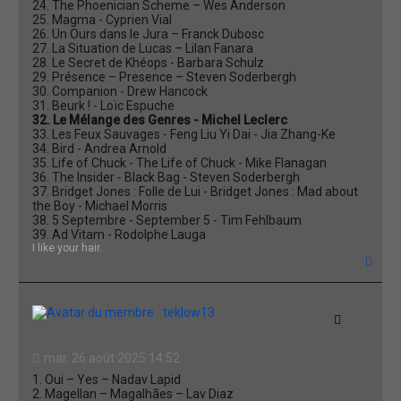
24. The Phoenician Scheme – Wes Anderson
25. Magma - Cyprien Vial
26. Un Ours dans le Jura – Franck Dubosc
27. La Situation de Lucas – Lilan Fanara
28. Le Secret de Khéops - Barbara Schulz
29. Présence – Presence – Steven Soderbergh
30. Companion - Drew Hancock
31. Beurk ! - Loïc Espuche
32. Le Mélange des Genres - Michel Leclerc
33. Les Feux Sauvages - Feng Liu Yi Dai - Jia Zhang-Ke
34. Bird - Andrea Arnold
35. Life of Chuck - The Life of Chuck - Mike Flanagan
36. The Insider - Black Bag - Steven Soderbergh
37. Bridget Jones : Folle de Lui - Bridget Jones : Mad about
the Boy - Michael Morris
38. 5 Septembre - September 5 - Tim Fehlbaum
39. Ad Vitam - Rodolphe Lauga
I like your hair.
H
a
u
t
teklow13
Citation
mar. 26 août 2025 14:52
1. Oui – Yes – Nadav Lapid
2. Magellan – Magalhães – Lav Diaz