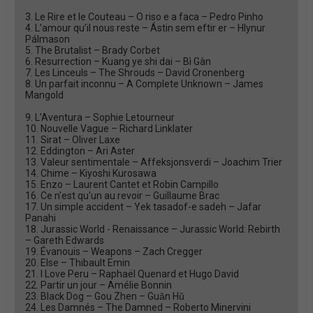
3. Le Rire et le Couteau – O riso e a faca – Pedro Pinho
4. L’amour qu’il nous reste – Ástin sem eftir er – Hlynur
Pálmason
5. The Brutalist – Brady Corbet
6. Resurrection – Kuang ye shi dai – Bì Gàn
7. Les Linceuls – The Shrouds – David Cronenberg
8. Un parfait inconnu – A Complete Unknown – James
Mangold
9. L’Aventura – Sophie Letourneur
10. Nouvelle Vague – Richard Linklater
11. Sirat – Oliver Laxe
12. Eddington – Ari Aster
13. Valeur sentimentale – Affeksjonsverdi – Joachim Trier
14. Chime – Kiyoshi Kurosawa
15. Enzo – Laurent Cantet et Robin Campillo
16. Ce n'est qu'un au revoir – Guillaume Brac
17. Un simple accident – Yek tasadof-e sadeh – Jafar
Panahi
18. Jurassic World - Renaissance – Jurassic World: Rebirth
– Gareth Edwards
19. Évanouis – Weapons – Zach Cregger
20. Else – Thibault Emin
21. I Love Peru – Raphaël Quenard et Hugo David
22. Partir un jour – Amélie Bonnin
23. Black Dog – Gou Zhen – Guǎn Hǔ
24. Les Damnés – The Damned – Roberto Minervini