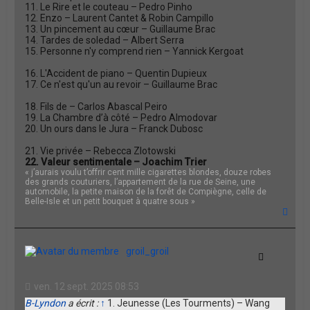
11. Le Rire et le couteau – Pedro Pinho
12. Enzo – Laurent Cantet & Robin Campillo
13. Un pincement au cœur – Guillaume Brac
14. Tardes de soledad – Albert Serra
15. Personne n'y comprend rien – Yannick Kergoat
16. L'Accident de piano – Quentin Dupieux
17. Ce n'est qu'un au revoir – Guillaume Brac
18. Fils de – Carlos Abascal Peiro
19. La Chambre d’à côté – Pedro Almodovar
20. Un ours dans le Jura – Franck Dubosc
21. Vie privée – Rebecca Zlotowski
22. Valeur sentimentale – Joachim Trier
« j’aurais voulu t’offrir cent mille cigarettes blondes, douze robes
des grands couturiers, l’appartement de la rue de Seine, une
automobile, la petite maison de la forêt de Compiègne, celle de
Belle-Isle et un petit bouquet à quatre sous »
H
a
u
t
groil_groil
Citation
ven. 12 sept. 2025 08:53
B-Lyndon
a écrit :
↑
1. Jeunesse (Les Tourments) – Wang