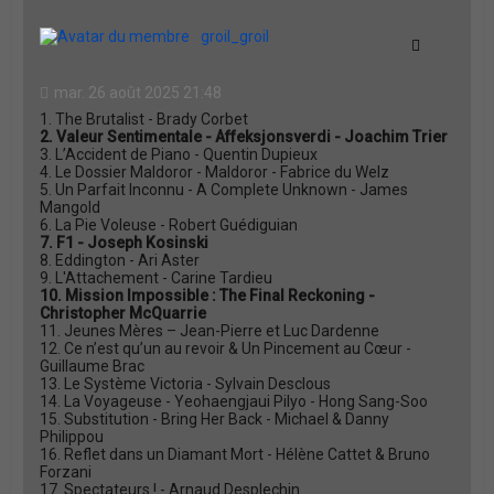
u
t
groil_groil
Citation
mar. 26 août 2025 21:48
1. The Brutalist - Brady Corbet
2. Valeur Sentimentale - Affeksjonsverdi - Joachim Trier
3. L’Accident de Piano - Quentin Dupieux
4. Le Dossier Maldoror - Maldoror - Fabrice du Welz
5. Un Parfait Inconnu - A Complete Unknown - James
Mangold
6. La Pie Voleuse - Robert Guédiguian
7. F1 - Joseph Kosinski
8. Eddington - Ari Aster
9. L'Attachement - Carine Tardieu
10. Mission Impossible : The Final Reckoning -
Christopher McQuarrie
11. Jeunes Mères – Jean-Pierre et Luc Dardenne
12. Ce n’est qu’un au revoir & Un Pincement au Cœur -
Guillaume Brac
13. Le Système Victoria - Sylvain Desclous
14. La Voyageuse - Yeohaengjaui Pilyo - Hong Sang-Soo
15. Substitution - Bring Her Back - Michael & Danny
Philippou
16. Reflet dans un Diamant Mort - Hélène Cattet & Bruno
Forzani
17. Spectateurs ! - Arnaud Desplechin