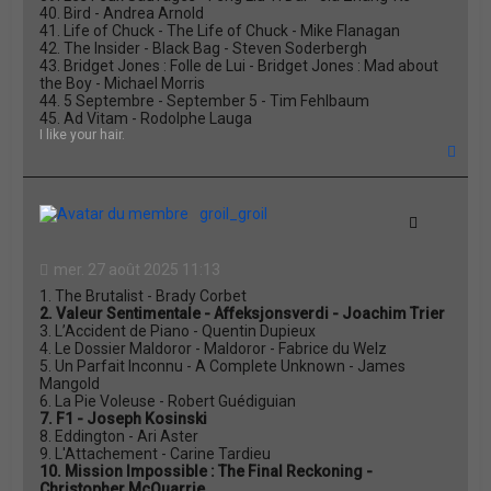
40. Bird - Andrea Arnold
41. Life of Chuck - The Life of Chuck - Mike Flanagan
42. The Insider - Black Bag - Steven Soderbergh
43. Bridget Jones : Folle de Lui - Bridget Jones : Mad about
the Boy - Michael Morris
44. 5 Septembre - September 5 - Tim Fehlbaum
45. Ad Vitam - Rodolphe Lauga
I like your hair.
H
a
u
t
groil_groil
Citation
mer. 27 août 2025 11:13
1. The Brutalist - Brady Corbet
2. Valeur Sentimentale - Affeksjonsverdi - Joachim Trier
3. L’Accident de Piano - Quentin Dupieux
4. Le Dossier Maldoror - Maldoror - Fabrice du Welz
5. Un Parfait Inconnu - A Complete Unknown - James
Mangold
6. La Pie Voleuse - Robert Guédiguian
7. F1 - Joseph Kosinski
8. Eddington - Ari Aster
9. L'Attachement - Carine Tardieu
10. Mission Impossible : The Final Reckoning -
Christopher McQuarrie