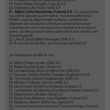
18. Présence (Steven Soderbergh, USA) 6.0
19. Enzo (Robin Campillo, France) 5.0
20. Eddington (Ari Aster, USA) 5.0
21. Alpha (Julie Ducournau, France) 5.0
-
il y a une bonne
nouvelle à signaler quand même : l’ancienne élève de la
FEMIS, issue du département scénario, semble enfin
délaisser ses obsessions d’écriture scénaristique pour
s’abandonner avec une assurance croissante à la mise en
scène. Qu’elle poursuive dans cette voie et son cinéma s’en
trouvera grandi.
22. Life of Chuck (Mike Flanagan, USA) 5.0
23. A normal family (Hur Jin-Ho, Corée du Sud) 5.0
Je n’aurais pas dû aller le voir :
24. Maria (Pablo Larrain, USA) 4.0
25. Black dog (Hu Guan, Chine) 4.0
26. Les damnées (Roberto Minevrini, USA) 4.0
27. Harvest ( Athina Rachel Tsangari, Angleterre) 4.0
28. The Insider (Steven Soderbergh, USA) 4.0
29. Mickey 17 (Bong Joon Ho, USA) 2.0
30. Les linceuls (David Cronenberg, Canada) 2.0
31. La chambre de Mariana (Emmanuel Finkiel, France) 2.0
32. Résurrection (Bi Gan, Chine) 2.0
33. Kouté Vwa (Maxime Jean-Baptiste, France) 2.0
34. Black box diaries (Shiori Ito, Japon) 0.0
35. Lumière l'aventure continue (Thierry Frémaux, France)