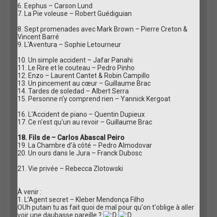
6. Eephus – Carson Lund
7. La Pie voleuse – Robert Guédiguian
8. Sept promenades avec Mark Brown – Pierre Creton &
Vincent Barré
9. L'Aventura – Sophie Letourneur
10. Un simple accident – Jafar Panahi
11. Le Rire et le couteau – Pedro Pinho
12. Enzo – Laurent Cantet & Robin Campillo
13. Un pincement au cœur – Guillaume Brac
14. Tardes de soledad – Albert Serra
15. Personne n'y comprend rien – Yannick Kergoat
16. L'Accident de piano – Quentin Dupieux
17. Ce n'est qu'un au revoir – Guillaume Brac
18. Fils de – Carlos Abascal Peiro
19. La Chambre d’à côté – Pedro Almodovar
20. Un ours dans le Jura – Franck Dubosc
21. Vie privée – Rebecca Zlotowski
À venir :
1. L’Agent secret – Kleber Mendonça Filho
OUh putain tu as fait quoi de mal pour qu'on t'oblige à aller
voir une daubasse pareille ?