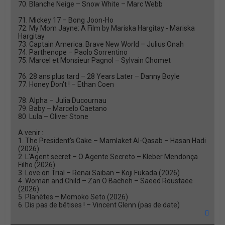
70. Blanche Neige – Snow White – Marc Webb
71. Mickey 17 – Bong Joon-Ho
72. My Mom Jayne: A Film by Mariska Hargitay - Mariska
Hargitay
73. Captain America: Brave New World – Julius Onah
74. Parthenope – Paolo Sorrentino
75. Marcel et Monsieur Pagnol – Sylvain Chomet
76. 28 ans plus tard – 28 Years Later – Danny Boyle
77. Honey Don't ! – Ethan Coen
78. Alpha – Julia Ducournau
79. Baby – Marcelo Caetano
80. Lula – Oliver Stone
A venir :
1. The President's Cake – Mamlaket Al-Qasab – Hasan Hadi
(2026)
2. L'Agent secret – O Agente Secreto – Kleber Mendonça
Filho (2026)
3. Love on Trial – Renai Saiban – Koji Fukada (2026)
4. Woman and Child – Zan O Bacheh – Saeed Roustaee
(2026)
5. Planètes – Momoko Seto (2026)
6. Dis pas de bêtises ! – Vincent Glenn (pas de date)
H
a