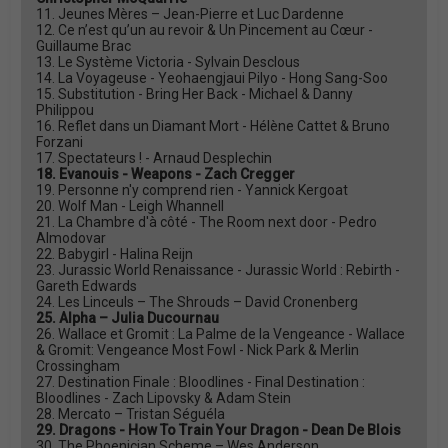
11. Jeunes Mères – Jean-Pierre et Luc Dardenne
12. Ce n’est qu’un au revoir & Un Pincement au Cœur -
Guillaume Brac
13. Le Système Victoria - Sylvain Desclous
14. La Voyageuse - Yeohaengjaui Pilyo - Hong Sang-Soo
15. Substitution - Bring Her Back - Michael & Danny
Philippou
16. Reflet dans un Diamant Mort - Hélène Cattet & Bruno
Forzani
17. Spectateurs ! - Arnaud Desplechin
18. Evanouis - Weapons - Zach Cregger
19. Personne n'y comprend rien - Yannick Kergoat
20. Wolf Man - Leigh Whannell
21. La Chambre d'à côté - The Room next door - Pedro
Almodovar
22. Babygirl - Halina Reijn
23. Jurassic World Renaissance - Jurassic World : Rebirth -
Gareth Edwards
24. Les Linceuls – The Shrouds – David Cronenberg
25. Alpha – Julia Ducournau
26. Wallace et Gromit : La Palme de la Vengeance - Wallace
& Gromit: Vengeance Most Fowl - Nick Park & Merlin
Crossingham
27. Destination Finale : Bloodlines - Final Destination :
Bloodlines - Zach Lipovsky & Adam Stein
28. Mercato – Tristan Séguéla
29. Dragons - How To Train Your Dragon - Dean De Blois
30. The Phoenician Scheme – Wes Anderson