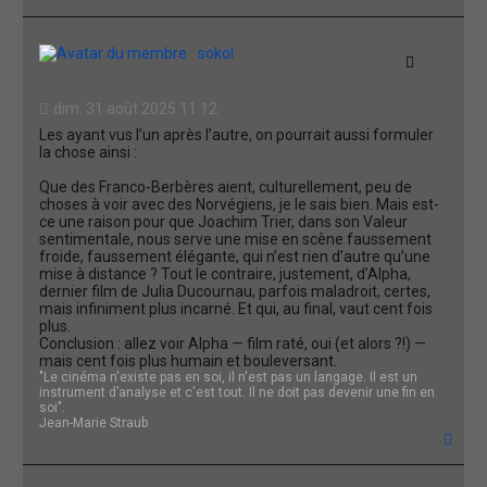
a
u
t
sokol
Citation
dim. 31 août 2025 11:12
Les ayant vus l’un après l’autre, on pourrait aussi formuler
la chose ainsi :
Que des Franco-Berbères aient, culturellement, peu de
choses à voir avec des Norvégiens, je le sais bien. Mais est-
ce une raison pour que Joachim Trier, dans son Valeur
sentimentale, nous serve une mise en scène faussement
froide, faussement élégante, qui n’est rien d’autre qu’une
mise à distance ? Tout le contraire, justement, d’Alpha,
dernier film de Julia Ducournau, parfois maladroit, certes,
mais infiniment plus incarné. Et qui, au final, vaut cent fois
plus.
Conclusion : allez voir Alpha — film raté, oui (et alors ?!) —
mais cent fois plus humain et bouleversant.
"Le cinéma n'existe pas en soi, il n'est pas un langage. Il est un
instrument d’analyse et c'est tout. Il ne doit pas devenir une fin en
soi".
Jean-Marie Straub
H
a
u