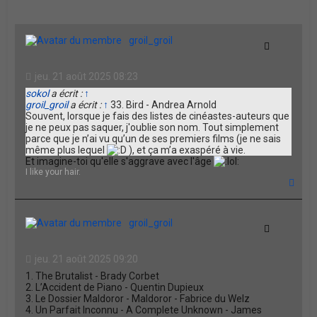
e
r
groil_groil
Citation
jeu. 21 août 2025 08:23
sokol
a écrit :
↑
groil_groil
a écrit :
↑
33. Bird - Andrea Arnold
Souvent, lorsque je fais des listes de cinéastes-auteurs que
je ne peux pas saquer, j'oublie son nom. Tout simplement
parce que je n’ai vu qu’un de ses premiers films (je ne sais
même plus lequel
), et ça m’a exaspéré à vie.
Et imagine-toi qu'elle s'aggrave avec l'âge
I like your hair.
H
a
u
t
groil_groil
Citation
jeu. 21 août 2025 09:20
1. The Brutalist - Brady Corbet
2. L’Accident de Piano - Quentin Dupieux
3. Le Dossier Maldoror - Maldoror - Fabrice du Welz
4. Un Parfait Inconnu - A Complete Unknown - James