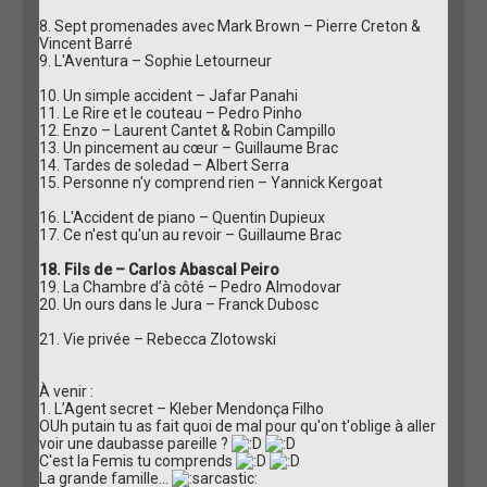
8. Sept promenades avec Mark Brown – Pierre Creton &
Vincent Barré
9. L'Aventura – Sophie Letourneur
10. Un simple accident – Jafar Panahi
11. Le Rire et le couteau – Pedro Pinho
12. Enzo – Laurent Cantet & Robin Campillo
13. Un pincement au cœur – Guillaume Brac
14. Tardes de soledad – Albert Serra
15. Personne n'y comprend rien – Yannick Kergoat
16. L'Accident de piano – Quentin Dupieux
17. Ce n'est qu'un au revoir – Guillaume Brac
18. Fils de – Carlos Abascal Peiro
19. La Chambre d’à côté – Pedro Almodovar
20. Un ours dans le Jura – Franck Dubosc
21. Vie privée – Rebecca Zlotowski
À venir :
1. L’Agent secret – Kleber Mendonça Filho
OUh putain tu as fait quoi de mal pour qu'on t'oblige à aller
voir une daubasse pareille ?
C'est la Femis tu comprends
La grande famille...