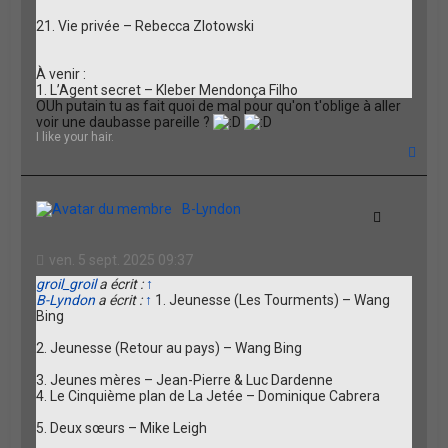
21. Vie privée – Rebecca Zlotowski
À venir :
1. L’Agent secret – Kleber Mendonça Filho
OUh putain tu as fait quoi de mal pour qu'on t'oblige à aller
voir une daubasse pareille ?
I like your hair.
H
a
u
t
B-Lyndon
Citation
ven. 5 sept. 2025 09:37
groil_groil
a écrit :
↑
B-Lyndon
a écrit :
↑
1. Jeunesse (Les Tourments) – Wang
Bing
2. Jeunesse (Retour au pays) – Wang Bing
3. Jeunes mères – Jean-Pierre & Luc Dardenne
4. Le Cinquième plan de La Jetée – Dominique Cabrera
5. Deux sœurs – Mike Leigh