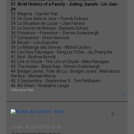
31. Brief History of a Family - Jiating Jianshi - Lin Jian-
jie
32. Magma - Cyprien Vial
33. Un Ours dans le Jura – Franck Dubosc
34. La Situation de Lucas – Lilan Fanara
35. Le Secret de Khéops - Barbara Schulz
36. Présence – Presence – Steven Soderbergh
37. Companion - Drew Hancock
38. Beurk ! - Loïc Espuche
39. Le Mélange des Genres - Michel Leclerc
40. Les Feux Sauvages - Feng Liu Yi Dai - Jia Zhang-Ke
41. Bird - Andrea Arnold
42. Life of Chuck - The Life of Chuck - Mike Flanagan
43. The Insider - Black Bag - Steven Soderbergh
44. Bridget Jones : Folle de Lui - Bridget Jones : Mad about
the Boy - Michael Morris
45. 5 Septembre - September 5 - Tim Fehlbaum
46. Ad Vitam - Rodolphe Lauga
I like your hair.
H
a
u
t
sokol
Citation
sam. 30 août 2025 22:36