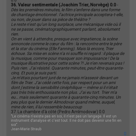
0.0
36. Valeur sentimentale (Joachim Trier, Norvège) 0.0
-
Dès les premières minutes, le film s’enferre dans une forme
de chantage émotionnel : l’actrice principale acceptera-t-elle,
ou non, de jouer dans sa pièce de théâtre ?
Le reste n’est qu’un long surplace, une mécanique vide où il
ne se passe, cinématographiquement parlant, absolument
rien.
On en vient à attendre, presque avec impatience, la scène
annoncée comme le cœur du film : la rencontre entre le père
et la star du cinéma (Elle Fanning). Mais là encore, Trier
échoue. Sa mise en scène n’a ni souffle ni regard : il plaque de
la musique, comme pour masquer son impuissance ! De la
musique illustrative pour cette scène ?! Je n’en revenais pas !
Puis rien. J’ai résisté. Quarante minutes, peut-être quarante-
cinq. Et puis je suis parti.
Je m’étais pourtant juré de ne jamais m’asseoir devant un
film de Trier. J’ai cédé cette fois, par respect pour un ami
dont j’estime la sensibilité cinéphilique — même si il n’était
pas très très enthousiaste non plus. J’ai eu tort. Trier m’a
eu… mais seulement quarante à quarante-cinq minutes. Un
peu plus que le dernier Almodovar quand même, auquel,
mine de rien, il lui ressemble beaucoup
37. La chambre d’à côté (Pedro Amlmodovar) 0.0
"Le cinéma n'existe pas en soi, il n'est pas un langage. Il est un
instrument d’analyse et c'est tout. Il ne doit pas devenir une fin en
soi".
Jean-Marie Straub
H