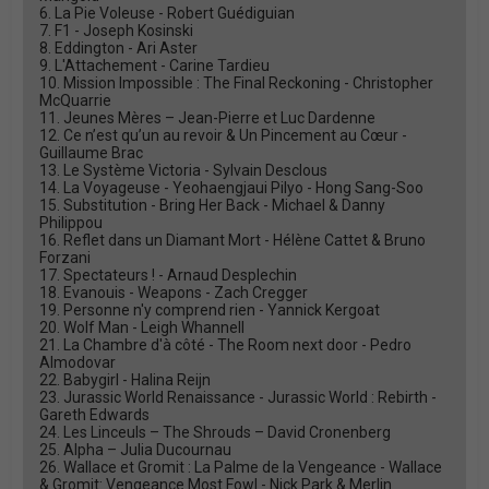
6. La Pie Voleuse - Robert Guédiguian
7. F1 - Joseph Kosinski
8. Eddington - Ari Aster
9. L'Attachement - Carine Tardieu
10. Mission Impossible : The Final Reckoning - Christopher
McQuarrie
11. Jeunes Mères – Jean-Pierre et Luc Dardenne
12. Ce n’est qu’un au revoir & Un Pincement au Cœur -
Guillaume Brac
13. Le Système Victoria - Sylvain Desclous
14. La Voyageuse - Yeohaengjaui Pilyo - Hong Sang-Soo
15. Substitution - Bring Her Back - Michael & Danny
Philippou
16. Reflet dans un Diamant Mort - Hélène Cattet & Bruno
Forzani
17. Spectateurs ! - Arnaud Desplechin
18. Evanouis - Weapons - Zach Cregger
19. Personne n'y comprend rien - Yannick Kergoat
20. Wolf Man - Leigh Whannell
21. La Chambre d'à côté - The Room next door - Pedro
Almodovar
22. Babygirl - Halina Reijn
23. Jurassic World Renaissance - Jurassic World : Rebirth -
Gareth Edwards
24. Les Linceuls – The Shrouds – David Cronenberg
25. Alpha – Julia Ducournau
26. Wallace et Gromit : La Palme de la Vengeance - Wallace
& Gromit: Vengeance Most Fowl - Nick Park & Merlin