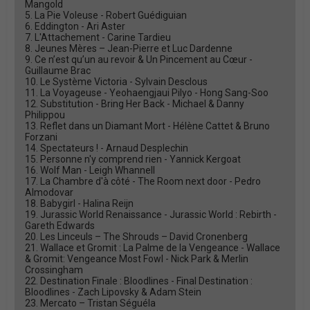
Mangold
5. La Pie Voleuse - Robert Guédiguian
6. Eddington - Ari Aster
7. L'Attachement - Carine Tardieu
8. Jeunes Mères – Jean-Pierre et Luc Dardenne
9. Ce n’est qu’un au revoir & Un Pincement au Cœur -
Guillaume Brac
10. Le Système Victoria - Sylvain Desclous
11. La Voyageuse - Yeohaengjaui Pilyo - Hong Sang-Soo
12. Substitution - Bring Her Back - Michael & Danny
Philippou
13. Reflet dans un Diamant Mort - Hélène Cattet & Bruno
Forzani
14. Spectateurs ! - Arnaud Desplechin
15. Personne n'y comprend rien - Yannick Kergoat
16. Wolf Man - Leigh Whannell
17. La Chambre d'à côté - The Room next door - Pedro
Almodovar
18. Babygirl - Halina Reijn
19. Jurassic World Renaissance - Jurassic World : Rebirth -
Gareth Edwards
20. Les Linceuls – The Shrouds – David Cronenberg
21. Wallace et Gromit : La Palme de la Vengeance - Wallace
& Gromit: Vengeance Most Fowl - Nick Park & Merlin
Crossingham
22. Destination Finale : Bloodlines - Final Destination :
Bloodlines - Zach Lipovsky & Adam Stein
23. Mercato – Tristan Séguéla