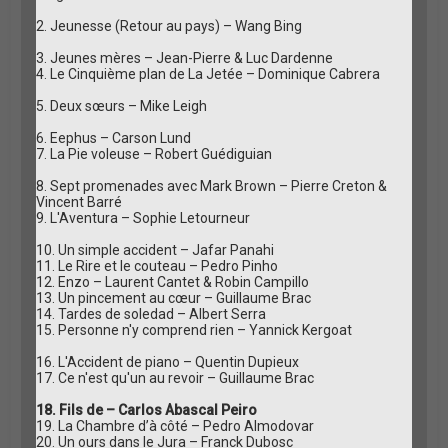
2. Jeunesse (Retour au pays) – Wang Bing
3. Jeunes mères – Jean-Pierre & Luc Dardenne
4. Le Cinquième plan de La Jetée – Dominique Cabrera
5. Deux sœurs – Mike Leigh
6. Eephus – Carson Lund
7. La Pie voleuse – Robert Guédiguian
8. Sept promenades avec Mark Brown – Pierre Creton &
Vincent Barré
9. L'Aventura – Sophie Letourneur
10. Un simple accident – Jafar Panahi
11. Le Rire et le couteau – Pedro Pinho
12. Enzo – Laurent Cantet & Robin Campillo
13. Un pincement au cœur – Guillaume Brac
14. Tardes de soledad – Albert Serra
15. Personne n'y comprend rien – Yannick Kergoat
16. L'Accident de piano – Quentin Dupieux
17. Ce n'est qu'un au revoir – Guillaume Brac
18. Fils de – Carlos Abascal Peiro
19. La Chambre d’à côté – Pedro Almodovar
20. Un ours dans le Jura – Franck Dubosc