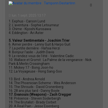
t
Tamponn Destartinn
Citation
lun. 1 sept. 2025 13:17
1. Eephus - Carson Lund
2. L'aventura - Sophie Letourneur
3. Chime - Kiyoshi Kurosawa
4. Eddington - Ari Aster
5. Valeur Sentimentale - Joachim Trier
6. Aimer perdre - Lenny Guit & Harpo Guit
7. La petite dernière - Hafsia Herzi
8. Bonjour l'asile - Judith Davis
9. Le rendez-vous de l'été - Valentine Cadic
10. Wallace et Gromit : La Palme de la vengeance - Nick
Park & Merlin Crossingham
11. Mickey 17 - Bong Joon-ho
12. La Voyageuse - Hong Sang-Soo
13. Bird - Andrea Arnold
14. The Phoenician Scheme - Wes Anderson
15. The Shrouds - David Cronenberg
16. 28 ans plus tard - Danny Boyle
17. Evanouis (Weapons) - Zach Cregger
18. Présence - Steven Soderbergh
19. The Brutalist - Brady Corbet
20. A Real Pain - Jesse Eisenberg