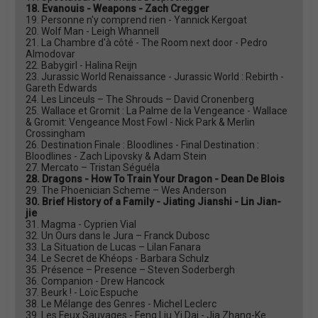
18. Evanouis - Weapons - Zach Cregger
19. Personne n'y comprend rien - Yannick Kergoat
20. Wolf Man - Leigh Whannell
21. La Chambre d'à côté - The Room next door - Pedro
Almodovar
22. Babygirl - Halina Reijn
23. Jurassic World Renaissance - Jurassic World : Rebirth -
Gareth Edwards
24. Les Linceuls – The Shrouds – David Cronenberg
25. Wallace et Gromit : La Palme de la Vengeance - Wallace
& Gromit: Vengeance Most Fowl - Nick Park & Merlin
Crossingham
26. Destination Finale : Bloodlines - Final Destination :
Bloodlines - Zach Lipovsky & Adam Stein
27. Mercato – Tristan Séguéla
28. Dragons - How To Train Your Dragon - Dean De Blois
29. The Phoenician Scheme – Wes Anderson
30. Brief History of a Family - Jiating Jianshi - Lin Jian-
jie
31. Magma - Cyprien Vial
32. Un Ours dans le Jura – Franck Dubosc
33. La Situation de Lucas – Lilan Fanara
34. Le Secret de Khéops - Barbara Schulz
35. Présence – Presence – Steven Soderbergh
36. Companion - Drew Hancock
37. Beurk ! - Loïc Espuche
38. Le Mélange des Genres - Michel Leclerc
39. Les Feux Sauvages - Feng Liu Yi Dai - Jia Zhang-Ke