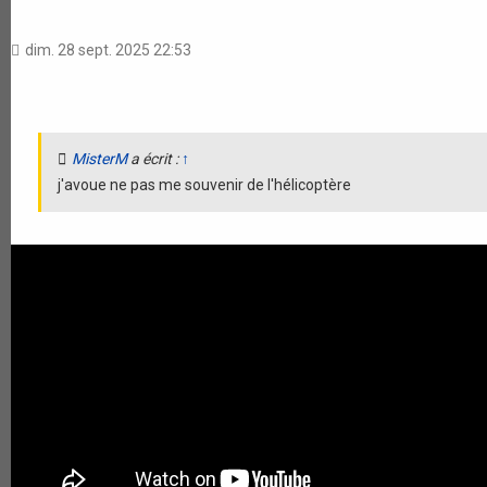
dim. 28 sept. 2025 22:53
MisterM
a écrit :
↑
j'avoue ne pas me souvenir de l'hélicoptère