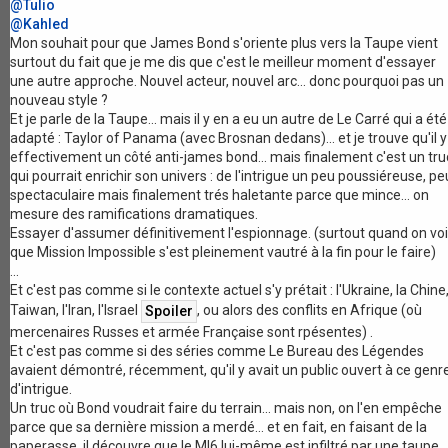
@Tulio
@Kahled
Mon souhait pour que James Bond s'oriente plus vers la Taupe vient
surtout du fait que je me dis que c'est le meilleur moment d'essayer
une autre approche. Nouvel acteur, nouvel arc... donc pourquoi pas un
nouveau style ?
Et je parle de la Taupe... mais il y en a eu un autre de Le Carré qui a été
adapté : Taylor of Panama (avec Brosnan dedans)... et je trouve qu'il y
effectivement un côté anti-james bond... mais finalement c'est un tru
qui pourrait enrichir son univers : de l'intrigue un peu poussiéreuse, pe
spectaculaire mais finalement trés haletante parce que mince... on
mesure des ramifications dramatiques.
Essayer d'assumer définitivement l'espionnage. (surtout quand on voi
que Mission Impossible s'est pleinement vautré à la fin pour le faire)
...
Et c'est pas comme si le contexte actuel s'y prétait : l'Ukraine, la Chine
Taiwan, l'Iran, l'Israel
, ou alors des conflits en Afrique (où
mercenaires Russes et armée Française sont rpésentes) .
Et c'est pas comme si des séries comme Le Bureau des Légendes
avaient démontré, récemment, qu'il y avait un public ouvert à ce genr
d'intrigue.
Un truc où Bond voudrait faire du terrain... mais non, on l'en empêche
parce que sa dernière mission a merdé... et en fait, en faisant de la
paperasse, il découvre que le MI6 lui-même est infiltré par une taupe