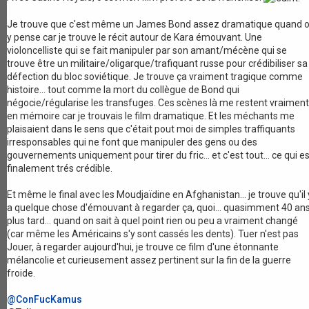
Je trouve que c'est même un James Bond assez dramatique quand 
y pense car je trouve le récit autour de Kara émouvant. Une
violoncelliste qui se fait manipuler par son amant/mécène qui se
trouve être un militaire/oligarque/trafiquant russe pour crédibiliser sa
défection du bloc soviétique. Je trouve ça vraiment tragique comme
histoire... tout comme la mort du collègue de Bond qui
négocie/régularise les transfuges. Ces scènes là me restent vraiment
en mémoire car je trouvais le film dramatique. Et les méchants me
plaisaient dans le sens que c'était pout moi de simples traffiquants
irresponsables qui ne font que manipuler des gens ou des
gouvernements uniquement pour tirer du fric... et c'est tout... ce qui es
finalement trés crédible.
Et même le final avec les Moudjaïdine en Afghanistan... je trouve qu'il 
a quelque chose d'émouvant à regarder ça, quoi... quasimment 40 an
plus tard... quand on sait à quel point rien ou peu a vraiment changé
(car même les Américains s'y sont cassés les dents). Tuer n'est pas
Jouer, à regarder aujourd'hui, je trouve ce film d'une étonnante
mélancolie et curieusement assez pertinent sur la fin de la guerre
froide.
@ConFucKamus