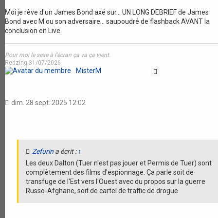
Moi je rêve d'un James Bond axé sur... UN LONG DEBRIEF de James
Bond avec M ou son adversaire... saupoudré de flashback AVANT la
conclusion en Live.
Pour moi le sexe à l'écran ça va ça vient.
Redzing 31/07/2026
MisterM
Citation
dim. 28 sept. 2025 12:02
Zefurin
a écrit :
↑
Les deux Dalton (Tuer n'est pas jouer et Permis de Tuer) sont
complètement des films d'espionnage. Ça parle soit de
transfuge de l'Est vers l'Ouest avec du propos sur la guerre
Russo-Afghane, soit de cartel de traffic de drogue.