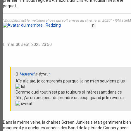
premier film sous l'égide d'Amazon, donc ils vont vouloir mettre le
paquet.
"
Bloodshot est la meilleure chose qui soit arrivée au cinéma en 2020
" - ©MisterM
Redzing
Citation
mar. 30 sept. 2025 23:50
MisterM
a écrit :
↑
Aïe aïe aïe, je comprends pourquoi je ne m'en souviens plus !
Comme quoi tout n'est pas toujours si intéressant dans ce
film, j'ai un peu peur de prendre un coup quand je le reverrai.
Dans la même veine, la chaînes Screen Junkies s'était gentiment bien
moquée il y a quelques années des Bond de la période Connery avec