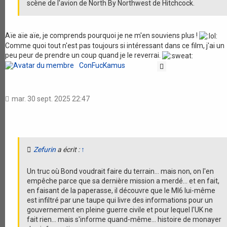
scène de l'avion de North By Northwest de Hitchcock.
Aïe aïe aïe, je comprends pourquoi je ne m'en souviens plus !
Comme quoi tout n'est pas toujours si intéressant dans ce film, j'ai un
peu peur de prendre un coup quand je le reverrai.
ConFucKamus
Citation
mar. 30 sept. 2025 22:47
Zefurin
a écrit :
↑
Un truc où Bond voudrait faire du terrain... mais non, on l'en
empêche parce que sa dernière mission a merdé... et en fait,
en faisant de la paperasse, il découvre que le MI6 lui-même
est infiltré par une taupe qui livre des informations pour un
gouvernement en pleine guerre civile et pour lequel l'UK ne
fait rien... mais s'informe quand-même... histoire de monayer