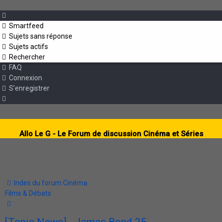
Smartfeed
Sujets sans réponse
Sujets actifs
Rechercher
FAQ
Connexion
S’enregistrer
Allo Le G - Le Forum de discussion Cinéma et Séries
Index du forum
Cinéma
Films & Débats
Rechercher
[Topic News] - James Bond 25