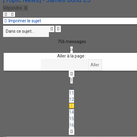
Répondre
Imprimer le sujet
Rechercher
Recherche
avancée
756 messages
Page
13
Aller à la page :
sur
16
Précédente
1
…
11
12
13
14
15
16
Suivante