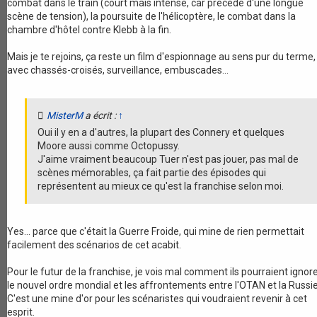
combat dans le train (court mais intense, car précédé d'une longue
scène de tension), la poursuite de l'hélicoptère, le combat dans la
chambre d'hôtel contre Klebb à la fin.
Mais je te rejoins, ça reste un film d'espionnage au sens pur du terme,
avec chassés-croisés, surveillance, embuscades...
MisterM
a écrit :
↑
Oui il y en a d'autres, la plupart des Connery et quelques
Moore aussi comme Octopussy.
J'aime vraiment beaucoup Tuer n'est pas jouer, pas mal de
scènes mémorables, ça fait partie des épisodes qui
représentent au mieux ce qu'est la franchise selon moi.
Yes... parce que c'était la Guerre Froide, qui mine de rien permettait
facilement des scénarios de cet acabit.
Pour le futur de la franchise, je vois mal comment ils pourraient ignor
le nouvel ordre mondial et les affrontements entre l'OTAN et la Russie
C'est une mine d'or pour les scénaristes qui voudraient revenir à cet
esprit.