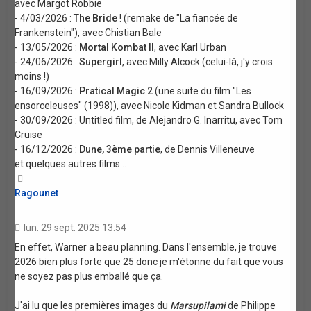
avec Margot Robbie
- 4/03/2026 :
The Bride
! (remake de "La fiancée de
Frankenstein"), avec Chistian Bale
- 13/05/2026 :
Mortal Kombat II
, avec Karl Urban
- 24/06/2026 :
Supergirl
, avec Milly Alcock (celui-là, j'y crois
moins !)
- 16/09/2026 :
Pratical Magic 2
(une suite du film "Les
ensorceleuses" (1998)), avec Nicole Kidman et Sandra Bullock
- 30/09/2026 : Untitled film, de Alejandro G. Inarritu, avec Tom
Cruise
- 16/12/2026 :
Dune, 3ème partie
, de Dennis Villeneuve
et quelques autres films...
Haut
Ragounet
lun. 29 sept. 2025 13:54
En effet, Warner a beau planning. Dans l'ensemble, je trouve
2026 bien plus forte que 25 donc je m'étonne du fait que vous
ne soyez pas plus emballé que ça.
J'ai lu que les premières images du
Marsupilami
de Philippe