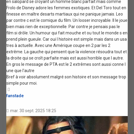
en salopard se croyant un homme blanc parfait mais comme
Frolo de Disney adore les femmes exotiques. Et Del Toro tout en
finesse en maître desarts martiaux qui ne panique jamais. Leo
par contre c est le comique du film. Un looser incroyable. Il le joue
bien mais rien de exceptionnelle. Par contre je pensais pas le
film si drôle. Un humour qui fait mouche et ou tout le monde s en
prend plein gueule. Car oui l histoire est simple mais dans un usa
tres à actuelle. Avec une Amérique coupe en 2 par les 2
extrême. La gauche qui pensent que la violence résoudra tout et
la droite qui se croît parfaite mais est aussi horrible que l autre.
En gros le message de PTA est le 2 extrêmes sont aussi conne l
une que l'autre
Bref à voir absolument malgré son histoire et son message trop
simple pour moi.
Haut
fanstade
mar. 30 sept. 2025 18:25