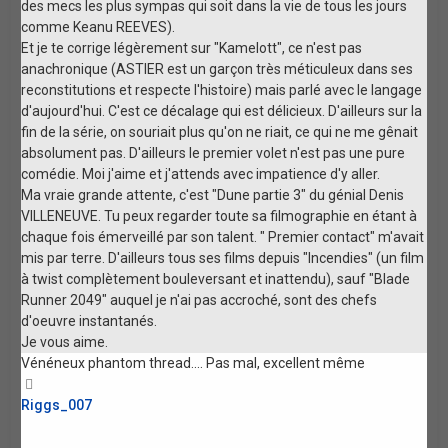
des mecs les plus sympas qui soit dans la vie de tous les jours
comme Keanu REEVES).
Et je te corrige légèrement sur "Kamelott", ce n'est pas
anachronique (ASTIER est un garçon très méticuleux dans ses
reconstitutions et respecte l'histoire) mais parlé avec le langage
d'aujourd'hui. C'est ce décalage qui est délicieux. D'ailleurs sur la
fin de la série, on souriait plus qu'on ne riait, ce qui ne me gênait
absolument pas. D'ailleurs le premier volet n'est pas une pure
comédie. Moi j'aime et j'attends avec impatience d'y aller.
Ma vraie grande attente, c'est "Dune partie 3" du génial Denis
VILLENEUVE. Tu peux regarder toute sa filmographie en étant à
chaque fois émerveillé par son talent. " Premier contact" m'avait
mis par terre. D'ailleurs tous ses films depuis "Incendies" (un film
à twist complètement bouleversant et inattendu), sauf "Blade
Runner 2049" auquel je n'ai pas accroché, sont des chefs
d'oeuvre instantanés.
Je vous aime.
Vénéneux phantom thread.... Pas mal, excellent même
Haut
Riggs_007