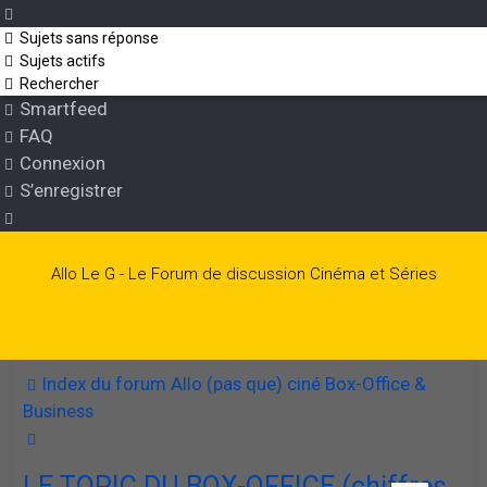
Sujets sans réponse
Sujets actifs
Rechercher
Smartfeed
FAQ
Connexion
S’enregistrer
Allo Le G - Le Forum de discussion Cinéma et Séries
Index du forum
Allo (pas que) ciné
Box-Office &
Business
Rechercher
LE TOPIC DU BOX-OFFICE (chiffres,