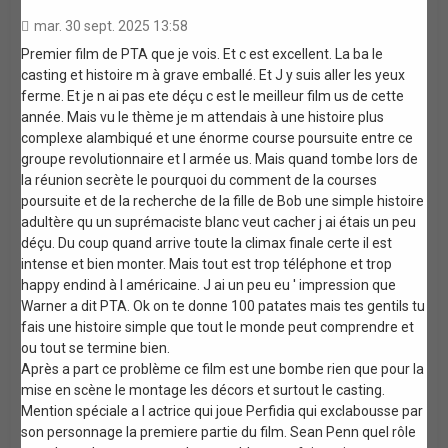
mar. 30 sept. 2025 13:58
Premier film de PTA que je vois. Et c est excellent. La ba le
casting et histoire m à grave emballé. Et J y suis aller les yeux
ferme. Et je n ai pas ete déçu c est le meilleur film us de cette
année. Mais vu le thème je m attendais à une histoire plus
complexe alambiqué et une énorme course poursuite entre ce
groupe revolutionnaire et l armée us. Mais quand tombe lors de
la réunion secrète le pourquoi du comment de la courses
poursuite et de la recherche de la fille de Bob une simple histoire
adultère qu un suprémaciste blanc veut cacher j ai étais un peu
déçu. Du coup quand arrive toute la climax finale certe il est
intense et bien monter. Mais tout est trop téléphone et trop
happy endind à l américaine. J ai un peu eu ' impression que
Warner a dit PTA. Ok on te donne 100 patates mais tes gentils tu
fais une histoire simple que tout le monde peut comprendre et
ou tout se termine bien.
Après a part ce problème ce film est une bombe rien que pour la
mise en scène le montage les décors et surtout le casting.
Mention spéciale a l actrice qui joue Perfidia qui exclabousse par
son personnage la premiere partie du film. Sean Penn quel rôle