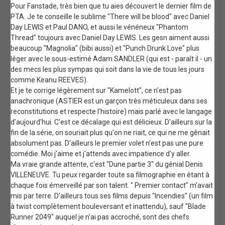
Pour Fanstade, très bien que tu aies découvert le dernier film de
PTA. Je te conseille le sublime "There will be blood" avec Daniel
Day LEWIS et Paul DANO, et aussi le vénéneux "Phantom
Thread" toujours avec Daniel Day LEWIS. Les gesn aiment aussi
beaucoup "Magnolia" (bibi aussi) et "Punch Drunk Love" plus
léger avec le sous-estimé Adam SANDLER (qui est - paraît il - un
des mecs les plus sympas qui soit dans la vie de tous les jours
comme Keanu REEVES).
Et je te corrige légèrement sur "Kamelott", ce n'est pas
anachronique (ASTIER est un garçon très méticuleux dans ses
reconstitutions et respecte l'histoire) mais parlé avec le langage
d'aujourd'hui. C'est ce décalage qui est délicieux. D'ailleurs sur la
fin de la série, on souriait plus qu'on ne riait, ce qui ne me gênait
absolument pas. D'ailleurs le premier volet n'est pas une pure
comédie. Moi j'aime et j'attends avec impatience d'y aller.
Ma vraie grande attente, c'est "Dune partie 3" du génial Denis
VILLENEUVE. Tu peux regarder toute sa filmographie en étant à
chaque fois émerveillé par son talent. " Premier contact" m'avait
mis par terre. D'ailleurs tous ses films depuis "Incendies" (un film
à twist complètement bouleversant et inattendu), sauf "Blade
Runner 2049" auquel je n'ai pas accroché, sont des chefs