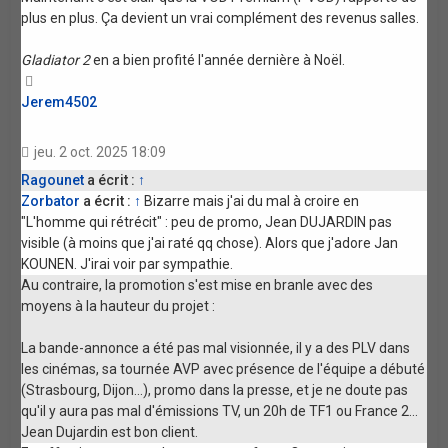
plus en plus. Ça devient un vrai complément des revenus salles.
Gladiator 2
en a bien profité l'année dernière à Noël.
Haut
Jerem4502
jeu. 2 oct. 2025 18:09
Ragounet
a écrit :
↑
Zorbator
a écrit :
↑
Bizarre mais j'ai du mal à croire en
"L'homme qui rétrécit" : peu de promo, Jean DUJARDIN pas
visible (à moins que j'ai raté qq chose). Alors que j'adore Jan
KOUNEN. J'irai voir par sympathie.
Au contraire, la promotion s'est mise en branle avec des
moyens à la hauteur du projet :
La bande-annonce a été pas mal visionnée, il y a des PLV dans
les cinémas, sa tournée AVP avec présence de l'équipe a débuté
(Strasbourg, Dijon...), promo dans la presse, et je ne doute pas
qu'il y aura pas mal d'émissions TV, un 20h de TF1 ou France 2...
Jean Dujardin est bon client.