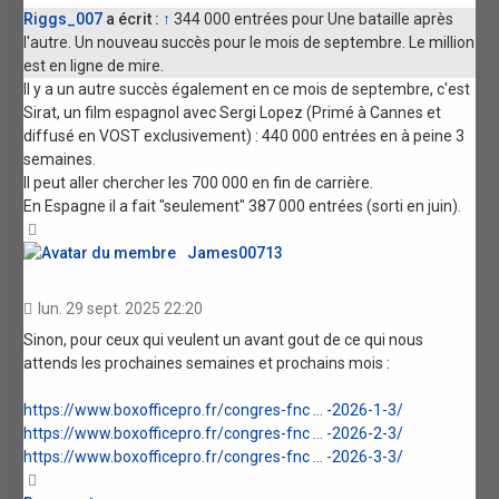
Riggs_007
a écrit :
↑
344 000 entrées pour Une bataille après
l'autre. Un nouveau succès pour le mois de septembre. Le million
est en ligne de mire.
Il y a un autre succès également en ce mois de septembre, c'est
Sirat, un film espagnol avec Sergi Lopez (Primé à Cannes et
diffusé en VOST exclusivement) : 440 000 entrées en à peine 3
semaines.
Il peut aller chercher les 700 000 en fin de carrière.
En Espagne il a fait "seulement" 387 000 entrées (sorti en juin).
Haut
James00713
lun. 29 sept. 2025 22:20
Sinon, pour ceux qui veulent un avant gout de ce qui nous
attends les prochaines semaines et prochains mois :
https://www.boxofficepro.fr/congres-fnc ... -2026-1-3/
https://www.boxofficepro.fr/congres-fnc ... -2026-2-3/
https://www.boxofficepro.fr/congres-fnc ... -2026-3-3/
Haut