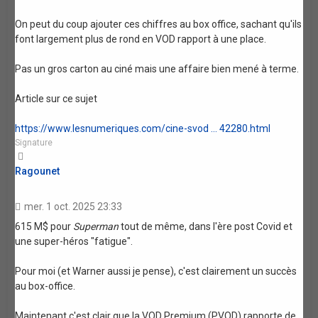
On peut du coup ajouter ces chiffres au box office, sachant qu'ils
font largement plus de rond en VOD rapport à une place.
Pas un gros carton au ciné mais une affaire bien mené à terme.
Article sur ce sujet
https://www.lesnumeriques.com/cine-svod ... 42280.html
Signature
Haut
Ragounet
mer. 1 oct. 2025 23:33
615 M$ pour
Superman
tout de même, dans l'ère post Covid et
une super-héros "fatigue".
Pour moi (et Warner aussi je pense), c'est clairement un succès
au box-office.
Maintenant c'est clair que la VOD Premium (PVOD) rapporte de