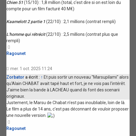
Chien 51
(15/10) : 1,8 million (total, c'est dire si on est loin du
compte pour un film facturé 40 M€)
Kaamelott 2 partie 1
(22/10) : 2,1 millions (contrat rempli)
L'homme qui rétrécit
(22/10) : 2,5 millions (contrat plus que
rempli)
Haut
Ragounet
mer. 1 oct. 2025 11:24
Zorbator
a écrit :
↑
Et puis sortir un nouveau "Marsupilami" alors
qu'Alain CHABAT avait tapé haut et fort, je ne vois pas l'intérêt.
J'aime bien la bande à LACHEAU quand ils font des scenarii
originaux.
Justement, le Marsu de Chabat n'est pas inoubliable, loin de là.
Le film a plus de 14 ans, c'est pas déconnant de vouloir proposer
une nouvelle version.
Haut
Ragounet