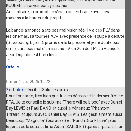
KOUNEN. J'irai voir par sympathie.
Au contraire, la promotion s'est mise en branle avec des
moyens à la hauteur du projet :
La bande-annonce a été pas mal visionnée, il y a des PLV dans
les cinémas, sa tournée AVP avec présence de l'équipe a débuté
(Strasbourg, Dijon...), promo dans la presse, et je ne doute pas
qu'il y aura pas mal d'émissions TV, un 20h de TF1 ou France 2...
Jean Dujardin est bon client.
Haut
Orteils
mer. 1 oct. 2025 12:22
Zorbator
a écrit :
↑
Salut les amis,
Pour Fanstade, très bien que tu aies découvert le dernier film de
PTA. Je te conseille le sublime "There will be blood" avec Daniel
Day LEWIS et Paul DANO, et aussi le vénéneux "Phantom
Thread" toujours avec Daniel Day LEWIS. Les gesn aiment aussi
beaucoup "Magnolia" (bibi aussi) et "Punch Drunk Love" plus
léger avec le sous-estimé Adam SANDLER (qui est - paraît il - un