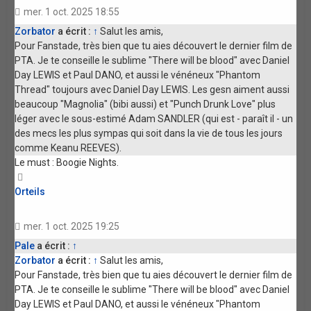
mer. 1 oct. 2025 18:55
Zorbator
a écrit :
↑
Salut les amis,
Pour Fanstade, très bien que tu aies découvert le dernier film de
PTA. Je te conseille le sublime "There will be blood" avec Daniel
Day LEWIS et Paul DANO, et aussi le vénéneux "Phantom
Thread" toujours avec Daniel Day LEWIS. Les gesn aiment aussi
beaucoup "Magnolia" (bibi aussi) et "Punch Drunk Love" plus
léger avec le sous-estimé Adam SANDLER (qui est - paraît il - un
des mecs les plus sympas qui soit dans la vie de tous les jours
comme Keanu REEVES).
Le must : Boogie Nights.
Haut
Orteils
mer. 1 oct. 2025 19:25
Pale
a écrit :
↑
Zorbator
a écrit :
↑
Salut les amis,
Pour Fanstade, très bien que tu aies découvert le dernier film de
PTA. Je te conseille le sublime "There will be blood" avec Daniel
Day LEWIS et Paul DANO, et aussi le vénéneux "Phantom