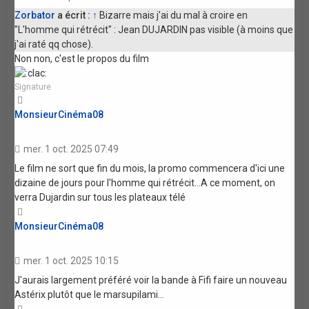
Zorbator
a écrit :
↑
Bizarre mais j'ai du mal à croire en
"L'homme qui rétrécit" : Jean DUJARDIN pas visible (à moins que
j'ai raté qq chose).
Non non, c'est le propos du film
Signature
Haut
MonsieurCinéma08
mer. 1 oct. 2025 07:49
Le film ne sort que fin du mois, la promo commencera d'ici une
dizaine de jours pour l'homme qui rétrécit...A ce moment, on
verra Dujardin sur tous les plateaux télé
Haut
MonsieurCinéma08
mer. 1 oct. 2025 10:15
J'aurais largement préféré voir la bande à Fifi faire un nouveau
Astérix plutôt que le marsupilami...
Haut