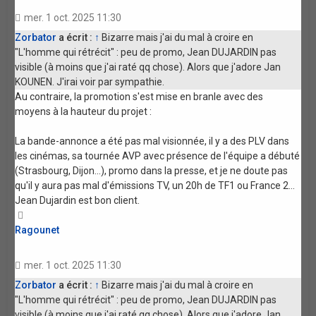
mer. 1 oct. 2025 11:30
Zorbator
a écrit :
↑
Bizarre mais j'ai du mal à croire en
"L'homme qui rétrécit" : peu de promo, Jean DUJARDIN pas
visible (à moins que j'ai raté qq chose). Alors que j'adore Jan
KOUNEN. J'irai voir par sympathie.
Au contraire, la promotion s'est mise en branle avec des
moyens à la hauteur du projet :
La bande-annonce a été pas mal visionnée, il y a des PLV dans
les cinémas, sa tournée AVP avec présence de l'équipe a débuté
(Strasbourg, Dijon...), promo dans la presse, et je ne doute pas
qu'il y aura pas mal d'émissions TV, un 20h de TF1 ou France 2...
Jean Dujardin est bon client.
Haut
Ragounet
mer. 1 oct. 2025 11:30
Zorbator
a écrit :
↑
Bizarre mais j'ai du mal à croire en
"L'homme qui rétrécit" : peu de promo, Jean DUJARDIN pas
visible (à moins que j'ai raté qq chose). Alors que j'adore Jan