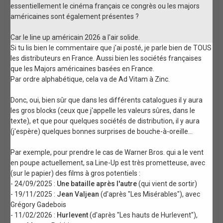
essentiellement le cinéma français ce congrès ou les majors
américaines sont également présentes ?
Car le line up américain 2026 a l'air solide.
Si tu lis bien le commentaire que j'ai posté, je parle bien de TOUS
les distributeurs en France. Aussi bien les sociétés françaises
que les Majors américaines basées en France.
Par ordre alphabétique, cela va de Ad Vitam à Zinc.
Donc, oui, bien sûr que dans les différents catalogues il y aura
les gros blocks (ceux que j'appelle les valeurs sûres, dans le
texte), et que pour quelques sociétés de distribution, il y aura
(j'espère) quelques bonnes surprises de bouche-à-oreille...
Par exemple, pour prendre le cas de Warner Bros. qui a le vent
en poupe actuellement, sa Line-Up est très prometteuse, avec
(sur le papier) des films à gros potentiels :
- 24/09/2025 :
Une bataille après l'autre
(qui vient de sortir)
- 19/11/2025 :
Jean Valjean
(d'après "Les Misérables"), avec
Grégory Gadebois
- 11/02/2026 :
Hurlevent
(d'après "Les hauts de Hurlevent"),