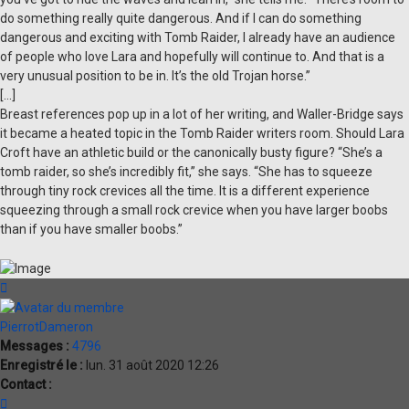
do something really quite dangerous. And if I can do something
dangerous and exciting with Tomb Raider, I already have an audience
of people who love Lara and hopefully will continue to. And that is a
very unusual position to be in. It’s the old Trojan horse.”
[...]
Breast references pop up in a lot of her writing, and Waller-Bridge says
it became a heated topic in the Tomb Raider writers room. Should Lara
Croft have an athletic build or the canonically busty figure? “She’s a
tomb raider, so she’s incredibly fit,” she says. “She has to squeeze
through tiny rock crevices all the time. It is a different experience
squeezing through a small rock crevice when you have larger boobs
than if you have smaller boobs.”
Haut
PierrotDameron
Messages :
4796
Enregistré le :
lun. 31 août 2020 12:26
Contact :
Contacter