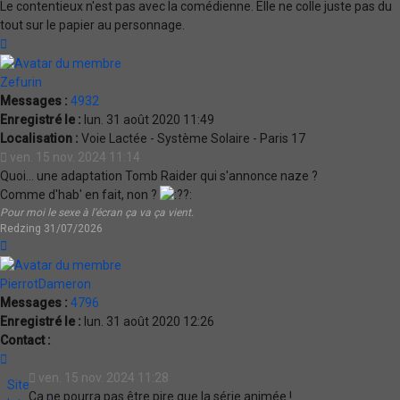
Le contentieux n'est pas avec la comédienne. Elle ne colle juste pas du
tout sur le papier au personnage.
Haut
Zefurin
Messages :
4932
Enregistré le :
lun. 31 août 2020 11:49
Localisation :
Voie Lactée - Système Solaire - Paris 17
ven. 15 nov. 2024 11:14
Quoi... une adaptation Tomb Raider qui s'annonce naze ?
Comme d'hab' en fait, non ?
Pour moi le sexe à l'écran ça va ça vient.
Redzing 31/07/2026
Haut
PierrotDameron
Messages :
4796
Enregistré le :
lun. 31 août 2020 12:26
Contact :
Contacter
PierrotDameron
ven. 15 nov. 2024 11:28
Site
Ca ne pourra pas être pire que la série animée !