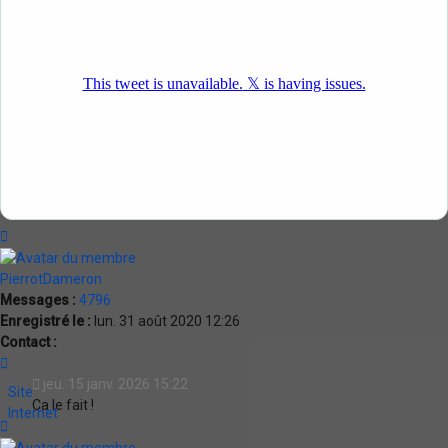
Haut
PierrotDameron
Messages :
4796
Enregistré le :
lun. 31 août 2020 12:26
Contact :
Contacter
PierrotDameron
jeu. 15 janv. 2026 15:22
Site
Ca le fait !
Internet
Haut