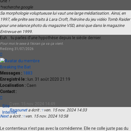
Gné ?
*recherche google
Sa morphologie voluptueuse lui vaut une large médiatisation. Ainsi, en
1997, elle prête ses traits à Lara Croft, l'héroïne du jeu vidéo Tomb Raider
pour une séance photo du magazine VSD, ainsi que dans le magazine
Entrevue en 1999.
Euh... tu parles d'une hypothèse depuis le siècle dernier.
Pour moi le sexe à l'écran ça va ça vient.
Redzing 31/07/2026
Haut
Breaking the Bat
Messages :
1883
Enregistré le :
lun. 31 août 2020 21:19
Localisation :
Caen
Contact :
Contacter
Breaking
ven. 15 nov. 2024 14:49
Site
the
Ragounet
a écrit :
↑
ven. 15 nov. 2024 14:33
Internet
Bat
Next
a écrit :
↑
ven. 15 nov. 2024 10:58
Le contentieux n'est pas avec la comédienne. Elle ne colle juste pas du