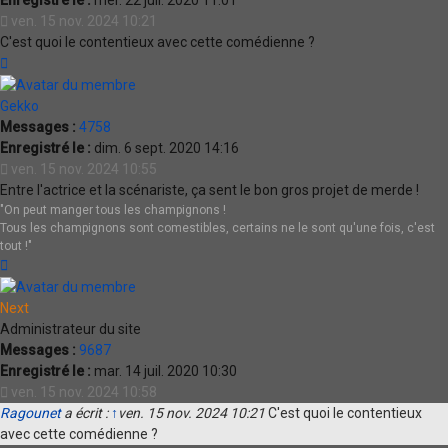
Enregistré le :
mer. 22 juil. 2020 11:01
ven. 15 nov. 2024 10:21
C'est quoi le contentieux avec cette comédienne ?
Haut
Gekko
Messages :
4758
Enregistré le :
dim. 6 sept. 2020 14:16
ven. 15 nov. 2024 10:55
Entre l'actrice et la scénariste, ça sent le bon gros projet de merde !
"On peut manger tous les champignons !
Tous les champignons sont comestibles, certains ne le sont qu'une fois, c'est
tout !"
Haut
Next
Administrateur du site
Messages :
9687
Enregistré le :
mar. 14 juil. 2020 10:30
ven. 15 nov. 2024 10:58
Ragounet
a écrit :
↑
ven. 15 nov. 2024 10:21
C'est quoi le contentieux
avec cette comédienne ?