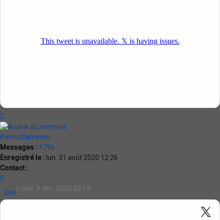
Haut
PierrotDameron
Messages :
4796
Enregistré le :
lun. 31 août 2020 12:26
Contact :
Contacter
PierrotDameron
mar. 9 déc. 2025 20:19
Site
Internet