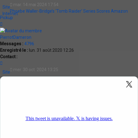
PierrotDameron
mar. 14 mai 2024 17:54
Site
Phoebe Waller-Bridge’s ‘Tomb Raider’ Series Scores Amazon
Internet
Pickup
Haut
PierrotDameron
Messages :
4796
Enregistré le :
lun. 31 août 2020 12:26
Contact :
Contacter
PierrotDameron
mer. 30 oct. 2024 13:25
Site
Internet