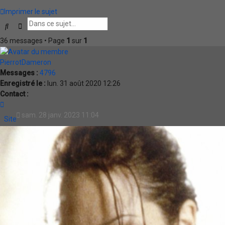
Imprimer le sujet
Rechercher
Recherche avancée
36 messages • Page
1
sur
1
PierrotDameron
Messages :
4796
Enregistré le :
lun. 31 août 2020 12:26
Contact :
Contacter
PierrotDameron
sam. 28 janv. 2023 11:04
Site
Internet