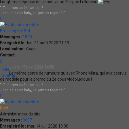
Longtemps épouse de ce bon vieux Philippe Lellouche
"- Tu fumes après l'amour ?
- J'en sais rien baby, j'ai jamais regardé !"
Haut
Breaking the Bat
Messages :
1883
Enregistré le :
lun. 31 août 2020 21:19
Localisation :
Caen
Contact :
Contacter
Breaking
ven. 15 nov. 2024 14:50
Site
the
Le même genre de rumeurs qu'avec Rhona Mitra, qui avait servie
Internet
Bat
de modèle pour la promo du 2e opus vidéoludique !
"- Tu fumes après l'amour ?
- J'en sais rien baby, j'ai jamais regardé !"
Haut
Next
Administrateur du site
Messages :
9687
Enregistré le :
mar. 14 juil. 2020 10:30