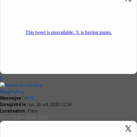
Haut
NaughtyDog
Messages :
4479
Enregistré le :
lun. 26 oct. 2020 12:34
Localisation :
Paris
jeu. 15 janv. 2026 15:03