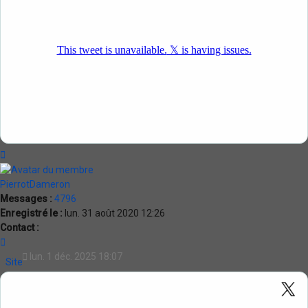
Haut
PierrotDameron
Messages :
4796
Enregistré le :
lun. 31 août 2020 12:26
Contact :
Contacter
PierrotDameron
lun. 1 déc. 2025 18:07
Site
Internet