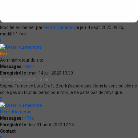
Modifié en dernier par
PierrotDameron
le jeu. 4 sept. 2025 09:26,
modifié 1 fois.
Haut
Next
Administrateur du site
Messages :
9687
Enregistré le :
mar. 14 juil. 2020 10:30
mer. 30 oct. 2024 13:58
Sophie Turner en Lara Croft. Beurk j'espère pas. Dans le sens où elle ne
colle pas du tout au perso pour moi, je ne parle pas de physique.
Haut
PierrotDameron
Messages :
4796
Enregistré le :
lun. 31 août 2020 12:26
Contact :
Contacter