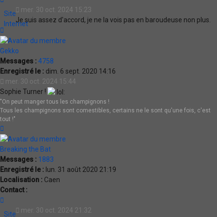
PierrotDameron
mer. 30 oct. 2024 15:23
Site
Je suis assez d'accord, je ne la vois pas en baroudeuse non plus.
Internet
Haut
Gekko
Messages :
4758
Enregistré le :
dim. 6 sept. 2020 14:16
mer. 30 oct. 2024 15:44
Sophie Turner !
"On peut manger tous les champignons !
Tous les champignons sont comestibles, certains ne le sont qu'une fois, c'est
tout !"
Haut
Breaking the Bat
Messages :
1883
Enregistré le :
lun. 31 août 2020 21:19
Localisation :
Caen
Contact :
Contacter
Breaking
mer. 30 oct. 2024 21:32
Site