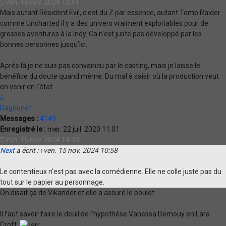
ven. 15 nov. 2024 12:41
Mais autant Resident Evil, c'est du Z par essence, autant Tomb Raider
comme Uncharted il y a des univers vraiment exploitables pour de
grosses aventures à la Indy. Ca n'est juste pas développé par les
bonnes personnes jusqu'ici.
Après là je ne suis pas convaincu par le casting, mais je laisse le
bénéfice du doute quand même. Du mal à saisir où la production veut
en venir en l'état.
Haut
Ragounet
Messages :
4149
Enregistré le :
mer. 22 juil. 2020 11:01
ven. 15 nov. 2024 14:33
Next
a écrit :
↑
ven. 15 nov. 2024 10:58
Le contentieux n'est pas avec la comédienne. Elle ne colle juste pas du
tout sur le papier au personnage.
On disait ça de Vikander et elle a assuré le boulot.
Il faut savoir faire le deuil de l'hypothèse Vanessa Demouy en Lara
Croft.