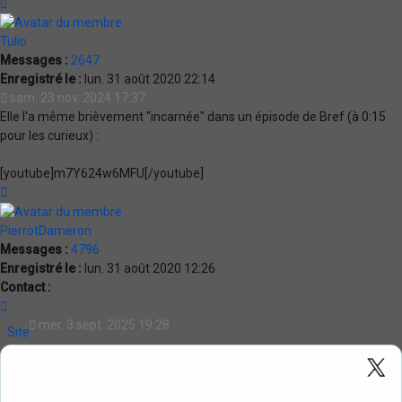
Haut
Tulio
Messages :
2647
Enregistré le :
lun. 31 août 2020 22:14
sam. 23 nov. 2024 17:37
Elle l'a même brièvement "incarnée" dans un épisode de Bref (à 0:15
pour les curieux) :
[youtube]m7Y624w6MFU[/youtube]
Haut
PierrotDameron
Messages :
4796
Enregistré le :
lun. 31 août 2020 12:26
Contact :
Contacter
PierrotDameron
mer. 3 sept. 2025 19:28
Site
Internet