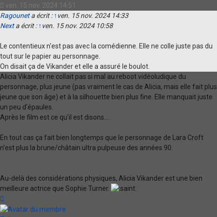
ven. 15 nov. 2024 14:51
Ragounet
a écrit :
↑
ven. 15 nov. 2024 14:33
Next
a écrit :
↑
ven. 15 nov. 2024 10:58
Le contentieux n'est pas avec la comédienne. Elle ne colle juste pas du
tout sur le papier au personnage.
On disait ça de Vikander et elle a assuré le boulot.
Alicia Vikander ne collait pas si mal au reboot vidéoludique du
personnage, plus jeune (pas vraiment le cas de Alicia, mais elle fait plus
jeune que son âge) et à la silhouette bien plus fine. Elle manquait juste
un peu d'épaules.
Après le film est ce qu'il est disons....
En tout cas ça fait bien longtemps que le personnage de Lara Croft
n'est plus la brune/châtain ultra pulpeuse des années 90.
Au-delà des considérations physiques, Alicia Vikander est une bien
meilleure actrice que Sophie Turner.
Haut