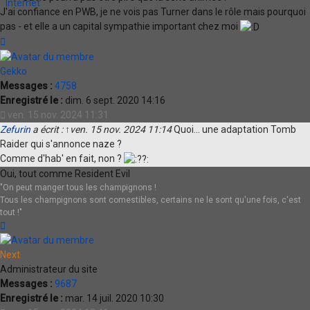
Internet
J'ai confiance en PWB, je ne vois pas Turner dans le rôle mais pourquoi
pas - et elle a un capital sympathie important chez moi
Haut
Gekko
Messages :
4758
Enregistré le :
dim. 6 sept. 2020 14:16
ven. 15 nov. 2024 11:31
Zefurin
a écrit :
↑
ven. 15 nov. 2024 11:14
Quoi... une adaptation Tomb
Raider qui s'annonce naze ?
Comme d'hab' en fait, non ?
Oui, tout comme Resident Evil
"On peut manger tous les champignons !
Tous les champignons sont comestibles, certains ne le sont qu'une fois, c'est
tout !"
Haut
Next
Administrateur du site
Messages :
9687
Enregistré le :
mar. 14 juil. 2020 10:30