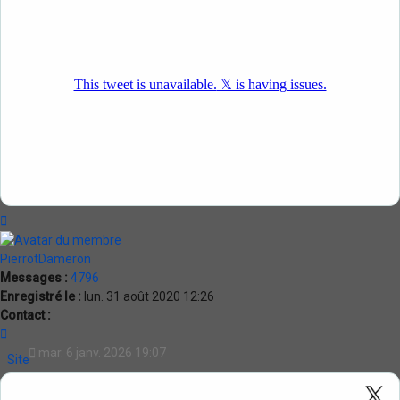
Haut
PierrotDameron
Messages :
4796
Enregistré le :
lun. 31 août 2020 12:26
Contact :
Contacter
PierrotDameron
mar. 6 janv. 2026 19:07
Site
Internet