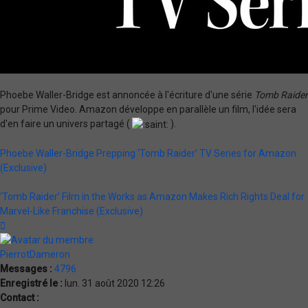
Phoebe Waller-Bridge est annoncée à l'écriture d'une série
Tomb Raider
pour Prime Video. Amazon développe en parallèle un film, l'idée sera
d'en faire un univers partagé (
).
Phoebe Waller-Bridge Prepping ‘Tomb Raider’ TV Series for Amazon
(Exclusive)
‘Tomb Raider’ Film in the Works as Amazon Makes Rich Rights Deal for
Marvel-Like Franchise (Exclusive)
Haut
PierrotDameron
Messages :
4796
Enregistré le :
lun. 31 août 2020 12:26
Contact :