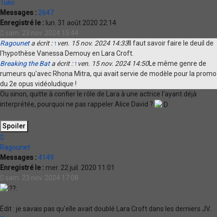
Tulio
Messages :
2647
Enregistré le :
lun. 31 août 2020 22:14
sam. 23 nov. 2024 15:44
Ragounet
a écrit :
↑
ven. 15 nov. 2024 14:33
Il faut savoir faire le deuil de
l'hypothèse Vanessa Demouy en Lara Croft.
Breaking the Bat
a écrit :
↑
ven. 15 nov. 2024 14:50
Le même genre de
rumeurs qu'avec Rhona Mitra, qui avait servie de modèle pour la promo
du 2e opus vidéoludique !
Ou sinon, quitte à confier le rôle de Lara à une actrice l'ayant déjà
interprétée, pourquoi ne pas rappeler Alice David ?
Haut
Ragounet
Messages :
4149
Enregistré le :
mer. 22 juil. 2020 11:01
sam. 23 nov. 2024 17:08
Édit : je savais pas qu'elle avait doublé Lara Croft dans les derniers JV..