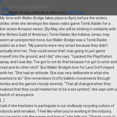
Contacter
PierrotDameron
mar. 27 juin 2023 18:27
Site
Waller-Bridge parle de la série chez
Vanity Fair
:
Internet
My time with Waller-Bridge takes place in April, before the writers
strike, while she develops the classic video game Tomb Raider for a
live-action Amazon series. (By May, she will be striking in solidarity with
the Writers Guild of America.) Tomb Raider, like Indiana Jones, may
seem an unexpected move, but Waller-Bridge was a Tomb Raider
addict as a teen. “My parents were very smart because they didn’t
actually limit me. They could sense that I was going to just game
myself into the ground, and I did,” she says. “I packed the PlayStation
away, and I was like, ‘I’ve got to not do that because I’ve got to write and
read and do other stuff.’ But Waller-Bridge’s love for Lara Croft stayed
with her. “She had an attitude. She was very deliberate in what she
wanted to do.” She remembers Croft’s balletic movements through
tombs and the game’s moody serenity. “That all changed when they
realized that they could market her to be a sex symbol,” she says with a
twitch of annoyance.
[...]
I ask if she hesitates to participate in our endlessly recycling culture of
reboots and remakes. “I feel like when you’re working in the industry,
you’ve got to ride the waves and lean in,” she tells me. “There’s room to