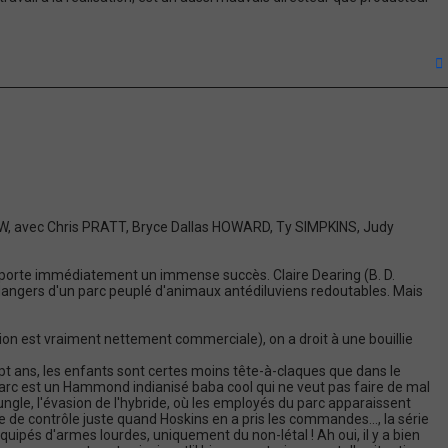
t
OW, avec Chris PRATT, Bryce Dallas HOWARD, Ty SIMPKINS, Judy
remporte immédiatement un immense succès. Claire Dearing (B. D.
s dangers d'un parc peuplé d'animaux antédiluviens redoutables. Mais
ition est vraiment nettement commerciale), on a droit à une bouillie
ept ans, les enfants sont certes moins tête-à-claques que dans le
parc est un Hammond indianisé baba cool qui ne veut pas faire de mal
jungle, l'évasion de l'hybride, où les employés du parc apparaissent
 de contrôle juste quand Hoskins en a pris les commandes..., la série
quipés d'armes lourdes, uniquement du non-létal ! Ah oui, il y a bien