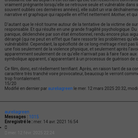
vraiment prégnante lorsqu'elle se retrouve seule et vulnérable dans 
souvent oubliés ces dernières années), elle subit un vrai déchaînemen
narrative et graphique qui rappelle en effet nettement
Mother
, et qu
D'autant que le récit tourne autour de la tentative de la victime de su
responsable. Et qui résulte en une grande fragilité psychologique. Du
panique, déclenchée par son état émotionnel, rendu encore plus aigu
dérangé (qui ne peut en effet que faire ressortir les problèmes qu'ell
vulnérabilité. Cependant, la spécificité de ce long-métrage n'est pas l
une fois seulement de la violence physique, et seulement après l'avoi
apparemment seulement de ce qu'elle n'arrivait pas à faire face aux 
symbolique apparent, s'apparentant à un processus de guérison de ce 
Ce film, donc, est réellement terrifiant. Après, en raison tant de s
caractère très tranché voire provocateur, beaucoup le verront comme 
trop frontalement.
15/20
Modifié en dernier par
aureliagreen
le mer. 12 mars 2025 20:32, modifi
aureliagreen
Messages :
1015
Enregistré le :
mer. 14 avr. 2021 16:54
C
i
mer. 12 févr. 2025 22:24
t