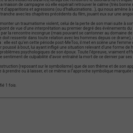
sa maison de campagne où elle espérait retrouver le calme (très bonne ré
t d'apparitions et agressions (ou d'hallucinations...), qui nous amène à 
i tranche avec les chapitres précédents du film, jouant eux sur une angoi
rmonter un traumatisme violent, celui de la perte de son mari suite à son 
 point de vue d'une interprétation au premier degré des événements du fi
 par la rencontre incongrue (mais pouvant se cantonner au domaine de l
e doit ressentir dans toute relation avec les hommes depuis ce drame), ou 
à : elle est qu'en cette période post-MeToo, il met en scène une femme qui
r poussé à bout, lui ayant infligé une situation relevant d'une forme d
problèmes psychologiques de son époux. Toute l'épreuve, vraiment effra
sentiment de culpabilité d'avoir entraîné la mort de ce dernier par ses
a construction (reposant sur le symbolisme) que de son thème et de son
à prendre ou à laisser, et ce même si l'approche symbolique marquée (tr
é 1 fois.