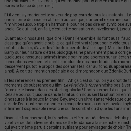
une mitrailleuse 12.7, mais qui est maniée par un ancien militaire qui
après le fiasco du premier).
Et il vient s'y marier cette saveur de pop-corn de tous les instants...
une volonté de mise en abîme à but critique, qui serait exprimée par l
film vit beaucoup trop en harmonie, pour ne pas dire en symbiose ave
angle. Ce qui l'est, en fait, c'est cette sensation de nivellement, jusqu
Quant aux dinosaures, que dire ? Dans l'ensemble, ils font aussi faux
classique qu'en avait le public, ce qui il est vrai résout par le vide t
mérites du film, d'avoir levé toute incertitude à ce sujet). Mais tout l
Barry sur leur nature d'êtres biologiques ne parviennent pas à corrig
quelques dinosaures animés image par image aperçus sur un écran de
conceptions évoluent et sont le produit de nos incertitudes du momen
desservent plutôt le propos des scénaristes, car au fond, ils appara
ainsi). À ce titre, mention spéciale à ce dimorphodon que Zdeněk Bur
Et les références au premier film... Ah ça c'est sûr qu'on y a droit de 
moments de substance au film.
Le réveil de la force
n'hésite pas à ver
force de le laisser dans les starting-blocks ! Contrairement à ce que di
Cela se poursuit jusque dans le final où on nous sert la situation en 
dinosaures à la sauce Michael Bay, avec un ultra-fanserviciesque duo
sort de l'eau juste pour donner un coup de main au duo et avaler l'hy
infiniment dispensable revanche sur le combat du 3 que les fans im
Disons le franchement, la franchise a été marquée dès ses débuts par
volet verse définitivement dans cette tendance à la surenchère micha
qui avait même paru à certains suffisant pour envisager de choisir Trevo