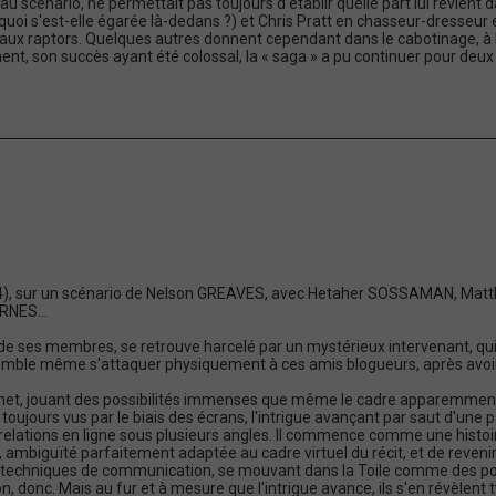
 au scénario, ne permettait pas toujours d'établir quelle part lui revient 
i s'est-elle égarée là-dedans ?) et Chris Pratt en chasseur-dresseur en 
 aux raptors. Quelques autres donnent cependant dans le cabotinage, à 
t, son succès ayant été colossal, la « saga » a pu continuer pour deux é
014), sur un scénario de Nelson GREAVES, avec Hetaher SOSSAMAN, M
RNES...
 ses membres, se retrouve harcelé par un mystérieux intervenant, qui d
 semble même s'attaquer physiquement à ces amis blogueurs, après avoir 
nternet, jouant des possibilités immenses que même le cadre apparemment 
ujours vus par le biais des écrans, l'intrigue avançant par saut d'une p
 relations en ligne sous plusieurs angles. Il commence comme une histo
ambiguïté parfaitement adaptée au cadre virtuel du récit, et de revenir 
s techniques de communication, se mouvant dans la Toile comme des poi
nc. Mais au fur et à mesure que l'intrigue avance, ils s'en révèlent typ