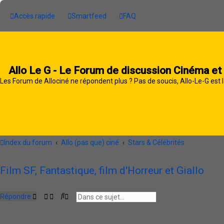
Accès rapide
Smartfeed
FAQ
Allo Le G - Le Forum de discussion Cinéma et
Les Forum de Allociné ne répondent plus ? Pas de soucis, Allo-Le-G est l
Index du forum
Allo (pas que) ciné
Stars & Célébrités
Film SF, Fantastique, film d'Horreur et Giallo
R
R
Répondre
e
e
c
c
h
h