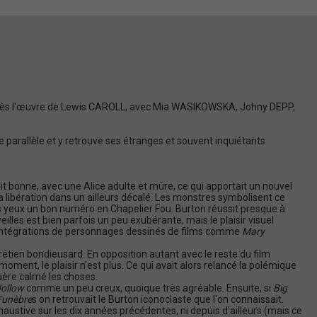
é
c
é
d
e
n
t
e
près l'œuvre de Lewis CAROLL, avec Mia WASIKOWSKA, Johny DEPP,
 parallèle et y retrouve ses étranges et souvent inquiétants
it bonne, avec une Alice adulte et mûre, ce qui apportait un nouvel
 libération dans un ailleurs décalé. Les monstres symbolisent ce
 yeux un bon numéro en Chapelier Fou. Burton réussit presque à
les est bien parfois un peu exubérante, mais le plaisir visuel
es intégrations de personnages dessinés de films comme
Mary
étien bondieusard. En opposition autant avec le reste du film
oment, le plaisir n'est plus. Ce qui avait alors relancé la polémique
 guère calmé les choses.
Hollow
comme un peu creux, quoique très agréable. Ensuite, si
Big
Funèbre
s on retrouvait le Burton iconoclaste que l'on connaissait.
austive sur les dix années précédentes, ni depuis d'ailleurs (mais ce