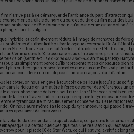
 raterait une vache dans un couloir (inutile de se demander comment le go
 Le film n'arrive pas à se démarquer de l'ambiance du parc d'attraction qui
e changement parallèle du nom du parc et du titre du film pour des buts 
c son ambiance de fête foraine pour qu'aucune vraie distanciation à l'en
'à plonger dans le vulgaire.
 que l'hybride, et définitivement réduits à l'image de monstres de foire
ous les problèmes d'authenticité paléontologique (comme le Dr Wu l'établit 
eur intérêt se retrouve ainsi réduit à celui d'attraction de fête foraine,
er le tir. Comme dans le 3, le scénario nous offre comme premier dinosau
 télévision (semble-t'il
Le monde des animaux
, animés par Ray Harryha
t (ou plus simplement parce qu'ils représentent ces dinosaures bien rét
issent plus authentiques, moins formatés que ceux que l'on voit plus t
ian aurait considéré comme dépassé, un vrai dragon volant d'antan...
tous les côtés, on nous en gave à tout coin de pellicule jusqu'à plus soif
ser dans le ridicule en la matière à force de semer des références un pe
t le dicton, abondance de biens peut nuire, les références c'est bien, mai
miroir de la fin du 1 avec l'indomimus qui remplace le tyrannosaure contre
 entre le tyrannosaure miraculeusement conservé du 1 et le raptor resta
bride . On nous aura même fait le coup du tyrannosaure qui passe à trav
matures appelaient de leurs vœux.
 la volonté de donner dans le spectaculaire, ce qui dans le cinéma mod
elbayesque. Il a certes quelques qualités, une réalisation qui est asse
rrow pour l'épisode IX de Star Wars, ce qui il est vrai avait fait long fe