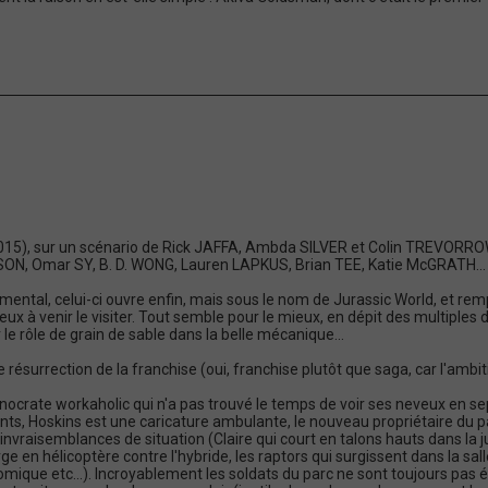
2015), sur un scénario de Rick JAFFA, Ambda SILVER et Colin TREVORR
ON, Omar SY, B. D. WONG, Lauren LAPKUS, Brian TEE, Katie McGRATH...
imental, celui-ci ouvre enfin, mais sous le nom de Jurassic World, et 
eux à venir le visiter. Tout semble pour le mieux, en dépit des multiple
e rôle de grain de sable dans la belle mécanique...
de résurrection de la franchise (oui, franchise plutôt que saga, car l'amb
hnocrate workaholic qui n'a pas trouvé le temps de voir ses neveux en s
ants, Hoskins est une caricature ambulante, le nouveau propriétaire du 
s invraisemblances de situation (Claire qui court en talons hauts dans la 
 hélicoptère contre l'hybride, les raptors qui surgissent dans la salle
omique etc...). Incroyablement les soldats du parc ne sont toujours pas é