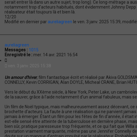
serait entrer là dans un autre sujet, trop long). Ce long-métrage a a
notamment trop d'acteurs habitués, dont évidemment Johnny Depp et H
réalisateur était toujours là et bien là.
12/20
Modifié en dernier par
aureliagreen
le ven. 3 janv. 2025 15:39, modifié 
aureliagreen
Messages :
1015
Enregistré le :
mer. 14 avr. 2021 16:54
C
i
ven. 3 janv. 2025 15:38
t
a
Un amour d'hiver
, film fantastique écrit et réalisé par Akiva GOLDSM
t
CONNELLY, Kevin CORRIGAN, Alan DOYLE, Micheal CRANE, Brian HUTC
i
o
Vers le début du XXème siècle, à New York, Peter Lake, un cambrioleur
n
de la sauver, grâce à l'aide notamment d'un animal fabuleux, mais s
Un film de Noël typique, mais malheureusement assez décevant, ce qu
brochette d'acteurs. La faute à une réalisation qui ne parvient jamai
jamais à émerger. Étant un film pour les fêtes de fin d'année, il était 
est-elle sensé être atteinte de la tuberculose en dernière phase, mais 
bien sûr, pratique paresseuse trop fréquente, et ce qui fait que Willa 
prestation vraiment marquante, même pas une Jennifer Connelly deve
doute sur un manque d'entrain impulsé par le réalisateur. Probablement