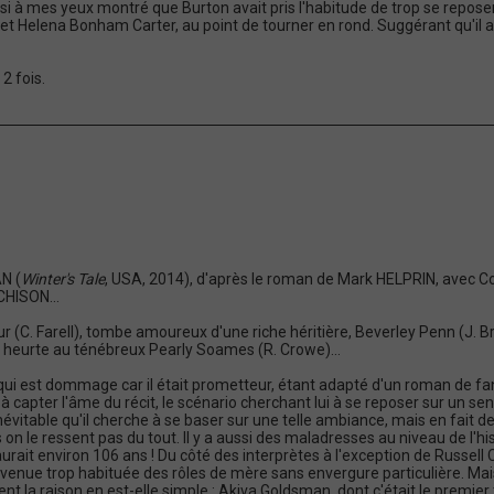
ussi à mes yeux montré que Burton avait pris l'habitude de trop se repos
elena Bonham Carter, au point de tourner en rond. Suggérant qu'il ava
2 fois.
AN (
Winter's Tale
, USA, 2014), d'après le roman de Mark HELPRIN, avec 
HISON...
 (C. Farell), tombe amoureux d'une riche héritière, Beverley Penn (J. Br
e heurte au ténébreux Pearly Soames (R. Crowe)...
i est dommage car il était prometteur, étant adapté d'un roman de fanta
s à capter l'âme du récit, le scénario cherchant lui à se reposer sur un 
inévitable qu'il cherche à se baser sur une telle ambiance, mais en fait de
on le ressent pas du tout. Il y a aussi des maladresses au niveau de l'hi
aurait environ 106 ans ! Du côté des interprètes à l'exception de Russell
nue trop habituée des rôles de mère sans envergure particulière. Mais
 la raison en est-elle simple : Akiva Goldsman, dont c'était le premier t