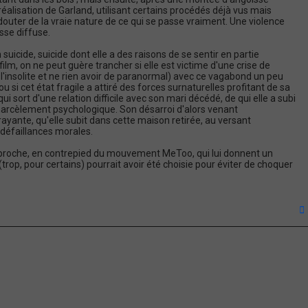
alisation de Garland, utilisant certains procédés déjà vus mais
douter de la vraie nature de ce qui se passe vraiment. Une violence
sse diffuse.
suicide, suicide dont elle a des raisons de se sentir en partie
lm, on ne peut guère trancher si elle est victime d'une crise de
'insolite et ne rien avoir de paranormal) avec ce vagabond un peu
si cet état fragile a attiré des forces surnaturelles profitant de sa
 sort d'une relation difficile avec son mari décédé, de qui elle a subi
e harcèlement psychologique. Son désarroi d'alors venant
yante, qu'elle subit dans cette maison retirée, au versant
 défaillances morales.
 approche, en contrepied du mouvement MeToo, qui lui donnent un
op, pour certains) pourrait avoir été choisie pour éviter de choquer
t