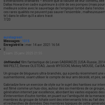
d'interactions ordinaires – encore que la vacuité de leur contenu, liée
Dallas Howard en cadre supérieure à côté de ses pompes (mais pourquo
meilleure scène avec le sauvetage de l'employé tombé dans l'enclos
ces rares qualités ne peuvent pas sauver l'ensemble ; malheureusemen
tir) dans le sillon qu'il a alors tracé.
7/20
aureliagreen
Messages :
1015
Enregistré le :
mer. 14 avr. 2021 16:54
C
i
sam. 25 janv. 2025 21:55
t
a
Unfriended
, film fantastique de Levan GABRIADZE (USA-Russie, 2
t
Will PELTZ, Renee OLSTEAD, Jacob WYSOCKI, Mickey MOUSE, Cal BA
i
o
Un groupe de blogueurs ultra-branchés, qui a perdu récemment une de
n
susmentionné, osant utiliser le compte de leur ami décédé, et pire,
Gabriadze livre un exercice de style sur le sujet des hantises sur i
est filmé comme un huis-clos, autour des six membres de ce groupe, to
génération internet par excellence, abordant les vastes espaces des
d'intervention d'outre-tombe, en jouant sur l'ambiguïté de la menace, 
membres du groupe de tchate sont des intervenants très au fait de
et recherches de données. Des membres typiques de cette génération, do