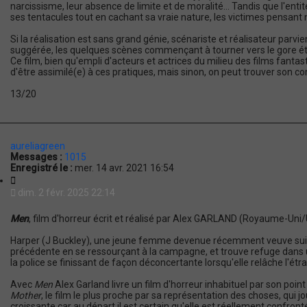
narcissisme, leur absence de limite et de moralité... Tandis que l'enti
ses tentacules tout en cachant sa vraie nature, les victimes pensant 
Si la réalisation est sans grand génie, scénariste et réalisateur parvie
suggérée, les quelques scènes commençant à tourner vers le gore étan
Ce film, bien qu'empli d'acteurs et actrices du milieu des films fanta
d'être assimilé(e) à ces pratiques, mais sinon, on peut trouver son co
13/20
aureliagreen
Messages :
1015
Enregistré le :
mer. 14 avr. 2021 16:54
C
i
dim. 2 févr. 2025 22:14
t
a
Men
, film d'horreur écrit et réalisé par Alex GARLAND (Royaume-U
t
i
Harper (J Buckley), une jeune femme devenue récemment veuve suite 
o
précédente en se ressourçant à la campagne, et trouve refuge dans 
n
la police se finissant de façon déconcertante lorsqu'elle relâche l'étr
Avec
Men
Alex Garland livre un film d'horreur inhabituel par son poi
Mother
, le film le plus proche par sa représentation des choses, qui
croissante car au départ il est certain qu'elle est réellement confron