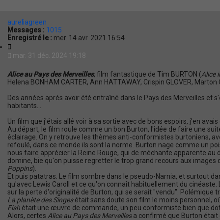
e
e
r
r
c
c
aureliagreen
h
h
Messages :
1015
e
e
Enregistré le :
mer. 14 avr. 2021 16:54
r
a
C
v
i
mar. 31 déc. 2024 19:18
a
t
n
a
c
Alice au Pays des Merveilles
, film fantastique de Tim BURTON (
Alice
t
é
Helena BONHAM CARTER, Ann HATTAWAY, Crispin GLOVER, Marton C
i
e
o
Des années après avoir été entraîné dans le Pays des Merveilles et s
n
habitants...
Un film que j'étais allé voir à sa sortie avec de bons espoirs, j'en ava
Au départ, le film roule comme un bon Burton, l'idée de faire une sui
éclairage. On y retrouve les thèmes anti-conformistes burtoniens, av
refoulé, dans ce monde ils sont la norme. Burton nage comme un poi
nous faire apprécier la Reine Rouge, qui de méchante apparente au dé
domine, bie qu'on puisse regretter le trop grand recours aux images
Poppins
).
Et puis patatras. Le film sombre dans le pseudo-Narnia, et surtout d
qu'avec Lewis Caroll et ce qu'on connaît habituellement du cinéaste. L
sur la perte d'originalité de Burton, qui se serait "vendu". Polémique tr
La planète des Singes
était sans doute son film le moins personnel, où
Fish
était une œuvre de commande, un peu conformiste bien que do
Alors, certes
Alice au Pays des Merveilles
a confirmé que Burton était 