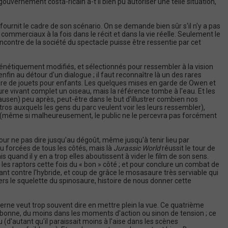
uvernement costa-ricain a-t'il bien pu autoriser une telle situation,
 fournit le cadre de son scénario. On se demande bien sûr s'il n'y a pas
commerciaux à la fois dans le récit et dans la vie réelle. Seulement le
contre de la société du spectacle puisse être ressentie par cet
 génétiquement modifiés, et sélectionnés pour ressembler à la vision
enfin au détour d'un dialogue ; il faut reconnaître là un des rares
 et pire de jouets pour enfants. Les quelques mises en garde de Owen et
re vivant complet un oiseau, mais la référence tombe à l'eau. Et les
usen) peu après, peut-être dans le but d'illustrer combien nos
ros auxquels les gens du parc veulent voir les leurs ressembler),
ard (même si malheureusement, le public ne le percevra pas forcément
, pour ne pas dire jusqu'au dégoût, même jusqu'à tenir lieu par
u forcées de tous les côtés, mais là
Jurassic World
réussit le tour de
s quand il y en a trop elles aboutissent à vider le film de son sens.
 les raptors cette fois du « bon » côté ; et pour conclure un combat de
nt contre l'hybride, et coup de grâce le mosasaure très serviable qui
ers le squelette du spinosaure, histoire de nous donner cette
erne veut trop souvent dire en mettre plein la vue. Ce quatrième
z bonne, du moins dans les moments d'action ou sinon de tension ; ce
u (d'autant qu'il paraissait moins à l'aise dans les scènes