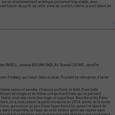
er sur un environnement artistique personnel trop stable, avec
it besoin de sortir de cette zone de confort, même si sont talent de
t
Colin FARELL, Jessica BROWN FINDLAY, Russel CROWE, Jennifer
own Findlay), qui meurt dans es bras. Pouvant se réincarner, il tente
isie connu et semble-t'il assez profond, et doté d'une belle
sentiment de magie et de féérie omniprésent mais qui ne parvient
 féérie, tout cela reste bien léger et superficiel. Ainsi Beverley Penn
stoire, on a voulu placer la partie moderne en 2014, année de la sortie
 Crowe, qui surjoue un peu d'une façon bien à lui, aucun ne laisse de
 dans l'ensemble, la faute de cette tiédeur générale repose sans
ravail à la réalisation, est un aussi mauvais directeur que producteur