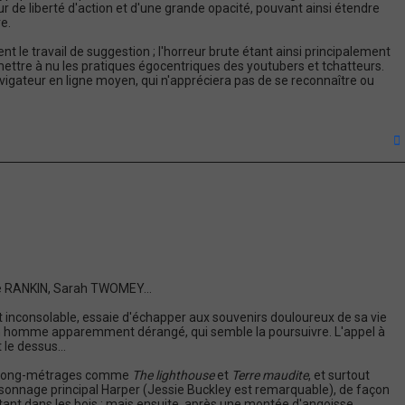
eur de liberté d'action et d'une grande opacité, pouvant ainsi étendre
e.
ent le travail de suggestion ; l'horreur brute étant ainsi principalement
mettre à nu les pratiques égocentriques des youtubers et tchatteurs.
navigateur en ligne moyen, qui n'appréciera pas de se reconnaître ou
t
le RANKIN, Sarah TWOMEY...
inconsolable, essaie d'échapper aux souvenirs douloureux de sa vie
 un homme apparemment dérangé, qui semble la poursuivre. L'appel à
 le dessus...
t de long-métrages comme
The lighthouse
et
Terre maudite
, et surtout
personnage principal Harper (Jessie Buckley est remarquable), de façon
iétant dans les bois ; mais ensuite, après une montée d'angoisse