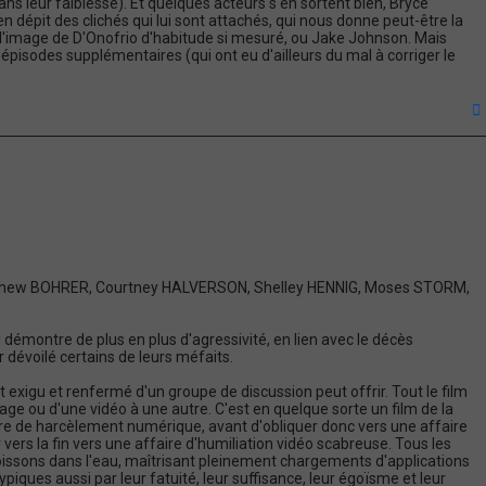
dans leur faiblesse). Et quelques acteurs s'en sortent bien, Bryce
dépit des clichés qui lui sont attachés, qui nous donne peut-être la
l'image de D'Onofrio d'habitude si mesuré, ou Jake Johnson. Mais
pisodes supplémentaires (qui ont eu d'ailleurs du mal à corriger le
t
atthew BOHRER, Courtney HALVERSON, Shelley HENNIG, Moses STORM,
émontre de plus en plus d'agressivité, en lien avec le décès
dévoilé certains de leurs méfaits.
exigu et renfermé d'un groupe de discussion peut offrir. Tout le film
age ou d'une vidéo à une autre. C'est en quelque sorte un film de la
ire de harcèlement numérique, avant d'obliquer donc vers une affaire
vers la fin vers une affaire d'humiliation vidéo scabreuse. Tous les
ssons dans l'eau, maîtrisant pleinement chargements d'applications
iques aussi par leur fatuité, leur suffisance, leur égoïsme et leur