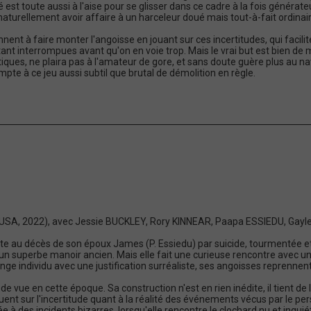
té est toute aussi à l'aise pour se glisser dans ce cadre à la fois générat
naturellement avoir affaire à un harceleur doué mais tout-à-fait ordinair
nnent à faire monter l'angoisse en jouant sur ces incertitudes, qui facilit
t interrompues avant qu'on en voie trop. Mais le vrai but est bien de 
stiques, ne plaira pas à l'amateur de gore, et sans doute guère plus au 
mpte à ce jeu aussi subtil que brutal de démolition en règle.
ni/USA, 2022), avec Jessie BUCKLEY, Rory KINNEAR, Paapa ESSIEDU, Gay
au décès de son époux James (P. Essiedu) par suicide, tourmentée et 
un superbe manoir ancien. Mais elle fait une curieuse rencontre avec
ange individu avec une justification surréaliste, ses angoisses reprennent
nt de vue en cette époque. Sa construction n'est en rien inédite, il tien
 jouent sur l'incertitude quant à la réalité des événements vécus par le 
tée à des incidents bizarres, lorsqu'elle rencontre le clochard nu et inqu