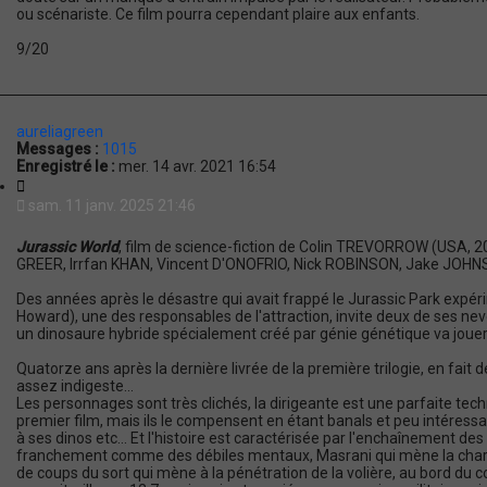
ou scénariste. Ce film pourra cependant plaire aux enfants.
9/20
aureliagreen
Messages :
1015
Enregistré le :
mer. 14 avr. 2021 16:54
C
i
sam. 11 janv. 2025 21:46
t
a
Jurassic World
, film de science-fiction de Colin TREVORROW (USA, 
t
GREER, Irrfan KHAN, Vincent D'ONOFRIO, Nick ROBINSON, Jake JOHNS
i
o
Des années après le désastre qui avait frappé le Jurassic Park expér
n
Howard), une des responsables de l'attraction, invite deux de ses nev
un dinosaure hybride spécialement créé par génie génétique va jouer l
Quatorze ans après la dernière livrée de la première trilogie, en fait 
assez indigeste...
Les personnages sont très clichés, la dirigeante est une parfaite tec
premier film, mais ils le compensent en étant banals et peu intéress
à ses dinos etc... Et l'histoire est caractérisée par l'enchaînement de
franchement comme des débiles mentaux, Masrani qui mène la charge en
de coups du sort qui mène à la pénétration de la volière, au bord du c