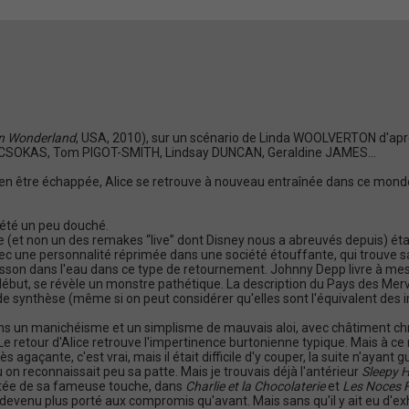
 in Wonderland
, USA, 2010), sur un scénario de Linda WOOLVERTON d'a
SOKAS, Tom PIGOT-SMITH, Lindsay DUNCAN, Geraldine JAMES...
'en être échappée, Alice se retrouve à nouveau entraînée dans ce monde
is été un peu douché.
te (et non un des remakes “live” dont Disney nous a abreuvés depuis) éta
ec une personnalité réprimée dans une société étouffante, qui trouve sa
sson dans l'eau dans ce type de retournement. Johnny Depp livre à mes
but, se révèle un monstre pathétique. La description du Pays des Merveil
 de synthèse (même si on peut considérer qu'elles sont l'équivalent d
ans un manichéisme et un simplisme de mauvais aloi, avec châtiment chr
e retour d'Alice retrouve l'impertinence burtonienne typique. Mais à ce m
ès agaçante, c'est vrai, mais il était difficile d'y couper, la suite n'ayant
 on reconnaissait peu sa patte. Mais je trouvais déjà l'antérieur
Sleepy 
tée de sa fameuse touche, dans
Charlie et la Chocolaterie
et
Les Noces 
devenu plus porté aux compromis qu'avant. Mais sans qu'il y ait eu d'exh