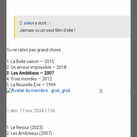
sokol
a écrit :
↑
Jamais vu un seul film d'elle !
Tu ne rates pas grand chose...
1. La Belle saison — 2015
2. Un amour impossible — 2018
3. Les Ambitieux — 2007
4. Trois mondes — 2012
5. La Nouvelle Ève — 1999
groil_groil
Citation
H
dim. 17 nov. 2024 17:06
1. Le Retour (2023)
2. Les Ambitieux (2007)