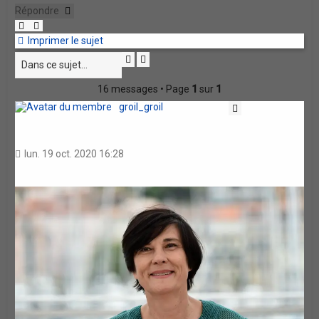
Répondre
Imprimer le sujet
Rechercher
Recherche
avancée
16 messages • Page
1
sur
1
groil_groil
Citation
lun. 19 oct. 2020 16:28