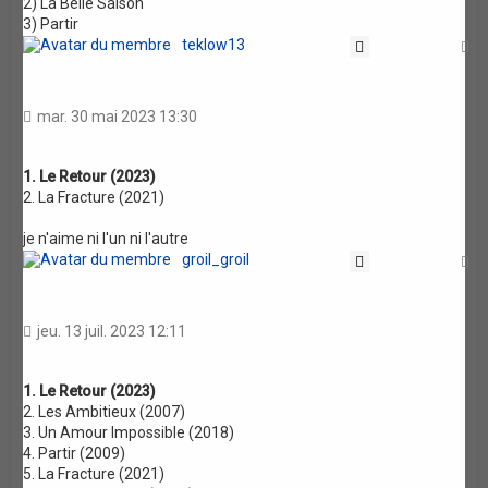
2) La Belle Saison
3) Partir
teklow13
Citation
H
mar. 30 mai 2023 13:30
1. Le Retour (2023)
2. La Fracture (2021)
je n'aime ni l'un ni l'autre
groil_groil
Citation
H
jeu. 13 juil. 2023 12:11
1. Le Retour (2023)
2. Les Ambitieux (2007)
3. Un Amour Impossible (2018)
4. Partir (2009)
5. La Fracture (2021)