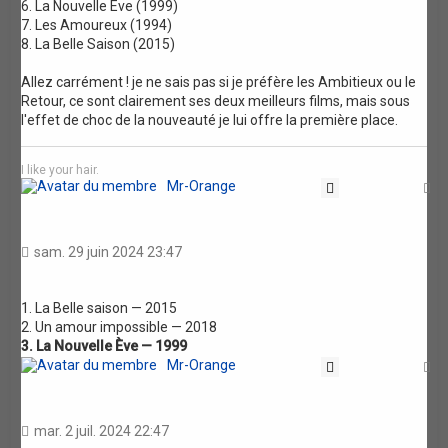
6. La Nouvelle Eve (1999)
7. Les Amoureux (1994)
8. La Belle Saison (2015)
Allez carrément ! je ne sais pas si je préfère les Ambitieux ou le
Retour, ce sont clairement ses deux meilleurs films, mais sous
l'effet de choc de la nouveauté je lui offre la première place.
I like your hair.
Mr-Orange
Citation
H
sam. 29 juin 2024 23:47
1. La Belle saison — 2015
2. Un amour impossible — 2018
3. La Nouvelle Ève — 1999
Mr-Orange
Citation
H
mar. 2 juil. 2024 22:47