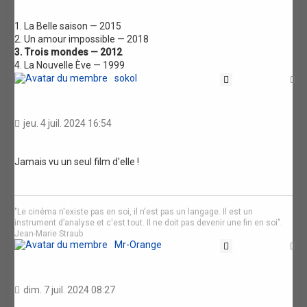
1. La Belle saison — 2015
2. Un amour impossible — 2018
3. Trois mondes — 2012
4. La Nouvelle Ève — 1999
sokol
Citation
H
jeu. 4 juil. 2024 16:54
Jamais vu un seul film d'elle !
"Le cinéma n'existe pas en soi, il n'est pas un langage. Il est un
instrument d’analyse et c'est tout. Il ne doit pas devenir une fin en soi".
Jean-Marie Straub
Mr-Orange
Citation
H
dim. 7 juil. 2024 08:27