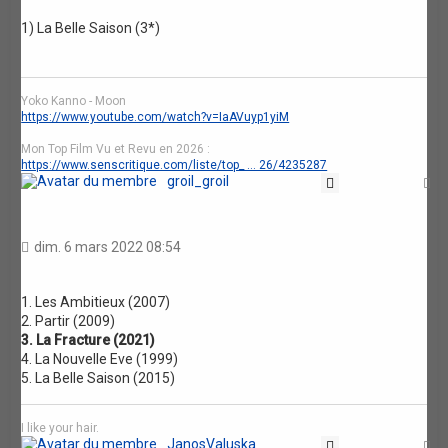
1) La Belle Saison (3*)
Yoko Kanno - Moon
https://www.youtube.com/watch?v=IaAVuyp1yiM
Mon Top Film Vu et Revu en 2026 :
https://www.senscritique.com/liste/top_ ... 26/4235287
groil_groil
Citation
H
dim. 6 mars 2022 08:54
1. Les Ambitieux (2007)
2. Partir (2009)
3. La Fracture (2021)
4. La Nouvelle Eve (1999)
5. La Belle Saison (2015)
I like your hair.
JanosValuska
Citation
H