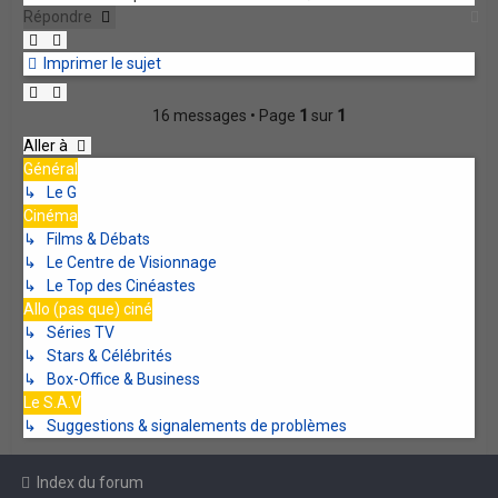
H
Répondre
Imprimer le sujet
16 messages • Page
1
sur
1
Aller à
Général
↳ Le G
Cinéma
↳ Films & Débats
↳ Le Centre de Visionnage
↳ Le Top des Cinéastes
Allo (pas que) ciné
↳ Séries TV
↳ Stars & Célébrités
↳ Box-Office & Business
Le S.A.V
↳ Suggestions & signalements de problèmes
Index du forum