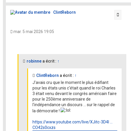
t
ClintReborn
Citati
mar. 5 mai 2026 19:05
robinne
a écrit :
↑
ClintReborn
a écrit :
↑
J'avais cru que le moment le plus édifiant
pour les états unis c'était quand le roi Charles
3 était venu devant le congrès américain faire
pour le 250ème anniversaire de
l'indépendance un discours ... sur le rappel de
la démocratie !
https://www.youtube.com/live/XJitc-3D4l ...
CO42s0cxzs