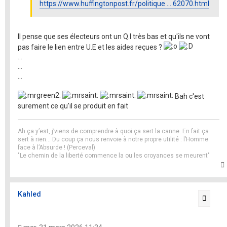
https://www.huffingtonpost.fr/politique ... 62070.html
Il pense que ses électeurs ont un Q.I très bas et qu'ils ne vont
pas faire le lien entre U.E et les aides reçues ?
...
...
...
Bah c'est
surement ce qu'il se produit en fait
Ah ça y’est, j’viens de comprendre à quoi ça sert la canne. En fait ça
sert à rien… Du coup ça nous renvoie à notre propre utilité : l’Homme
face à l’Absurde ! (Perceval)
"Le chemin de la liberté commence la ou les croyances se meurent"
t
Kahled
Citati