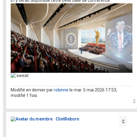
Et y serait disponible cette belle salle de conférence :
Modifié en dernier par
robinne
le mar. 5 mai 2026 17:53,
modifié 1 fois.
t
ClintReborn
Citati