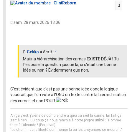
ClintReborn
Citati
sam. 28 mars 2026 13:06
Gekko
a écrit :
↑
Mais la hiérarchisation des crimes
EXISTE DÉJÀ
! Tu
t'es posé la question jusque là, si c'était une bonne
idée ou non ? Évidemment que non.
C'est évident que c'est pas une bonne idée donc la logique
voudrait que l'on vote à l'ONU un texte contre la hiérarchisation
des crimes et non POUR
Ah ça y’est, j’viens de comprendre à quoi ça sert la canne. En fait ça
sert à rien… Du coup ça nous renvoie à notre propre utilité : l’Homme
face à l’Absurde ! (Perceval)
"Le chemin de la liberté commence la ou les croyances se meurent"