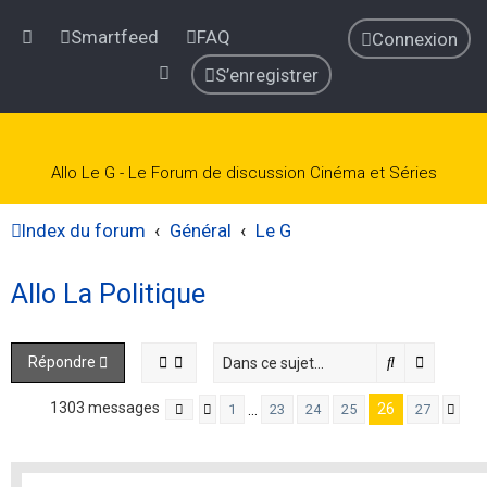
Smartfeed
FAQ
Connexion
S’enregistrer
Allo Le G - Le Forum de discussion Cinéma et Séries
Index du forum
Général
Le G
Allo La Politique
Rechercher
Recherch
Répondre
1303 messages
26
…
1
23
24
25
27
Page
Précédente
26
sur
27
Sui