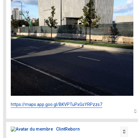
https://maps.app.goo.gl/BKVPTuPxGsYRPzzs7
t
ClintReborn
Citati