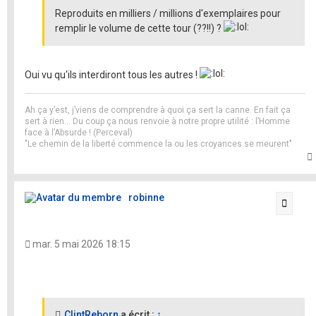
Reproduits en milliers / millions d'exemplaires pour
remplir le volume de cette tour (??!!) ?
Oui vu qu'ils interdiront tous les autres !
Ah ça y’est, j’viens de comprendre à quoi ça sert la canne. En fait ça
sert à rien… Du coup ça nous renvoie à notre propre utilité : l’Homme
face à l’Absurde ! (Perceval)
"Le chemin de la liberté commence la ou les croyances se meurent"
t
robinne
Citati
mar. 5 mai 2026 18:15
ClintReborn
a écrit :
↑