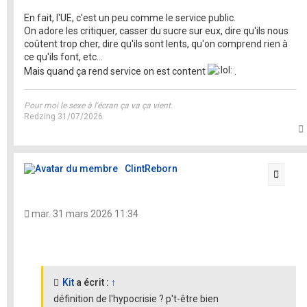
En fait, l'UE, c'est un peu comme le service public.
On adore les critiquer, casser du sucre sur eux, dire qu'ils nous
coûtent trop cher, dire qu'ils sont lents, qu'on comprend rien à
ce qu'ils font, etc...
Mais quand ça rend service on est content
.
Pour moi le sexe à l'écran ça va ça vient.
Redzing 31/07/2026
t
ClintReborn
Citati
mar. 31 mars 2026 11:34
Kit
a écrit :
↑
définition de l'hypocrisie ? p't-être bien