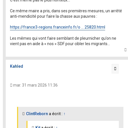
Ce même maire a pris, dans ses premières mesures, un arrêté
anti-mendicité pour faire la chasse aux pauvres :
https://france3-regions.franceinfo.fr/o ... 25820.html
Les mêmes qui vont faire semblant de pleurnicher qu’on ne
vient pas en aide à « nos » SDF pour cibler les migrants…
t
Kahled
Citati
mar. 31 mars 2026 11:36
ClintReborn
a écrit :
↑
Kit
a écrit :
↑