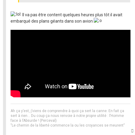
Il va pas être content quelques heures plus tôt il avait
embarqué des plans géants dans son avion
Ah ça y’est, j’viens de comprendre à quoi ça sert la canne. En fait ça
sert à rien… Du coup ça nous renvoie à notre propre utilité : l’Homme
face à l’Absurde ! (Perceval)
"Le chemin de la liberté commence la ou les croyances se meurent"