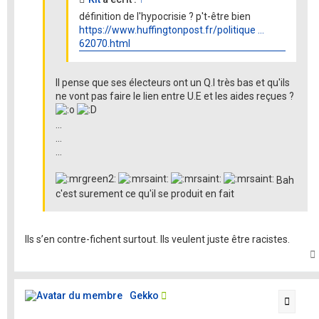
définition de l'hypocrisie ? p't-être bien
https://www.huffingtonpost.fr/politique ...
62070.html
Il pense que ses électeurs ont un Q.I très bas et qu'ils
ne vont pas faire le lien entre U.E et les aides reçues ?
...
...
...
Bah
c'est surement ce qu'il se produit en fait
Ils s’en contre-fichent surtout. Ils veulent juste être racistes.
t
Gekko
Citati