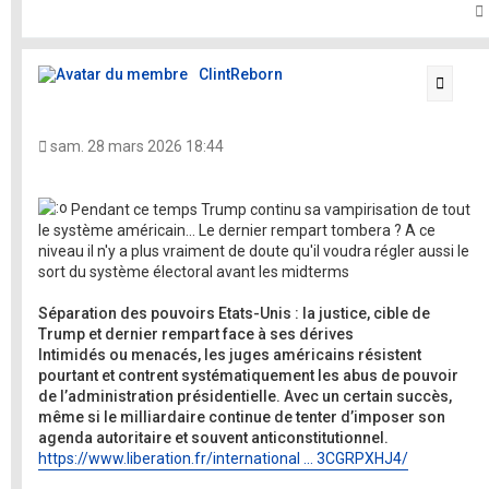
t
ClintReborn
Citati
sam. 28 mars 2026 18:44
Pendant ce temps Trump continu sa vampirisation de tout
le système américain... Le dernier rempart tombera ? A ce
niveau il n'y a plus vraiment de doute qu'il voudra régler aussi le
sort du système électoral avant les midterms
Séparation des pouvoirs Etats-Unis : la justice, cible de
Trump et dernier rempart face à ses dérives
Intimidés ou menacés, les juges américains résistent
pourtant et contrent systématiquement les abus de pouvoir
de l’administration présidentielle. Avec un certain succès,
même si le milliardaire continue de tenter d’imposer son
agenda autoritaire et souvent anticonstitutionnel.
https://www.liberation.fr/international ... 3CGRPXHJ4/