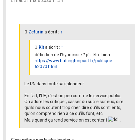
mar. 31 mars 2026 11:34
Zefurin
a écrit :
↑
Kit
a écrit :
↑
définition de l'hypocrisie ? p't-être bien
https://www.huffingtonpost.fr/politique ...
62070.html
Le RN dans toute sa splendeur.
En fait, l'UE, c'est un peu comme le service public.
On adore les critiquer, casser du sucre sur eux, dire
qu'ils nous coûtent trop cher, dire qu'ils sont lents,
qu'on comprend rien à ce qu'ils font, etc...
Mais quand ça rend service on est content
.
C’est même pas le plus honteux…