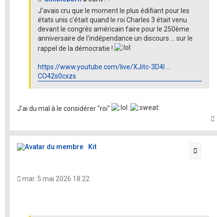
J'avais cru que le moment le plus édifiant pour les
états unis c'était quand le roi Charles 3 était venu
devant le congrès américain faire pour le 250ème
anniversaire de l'indépendance un discours ... sur le
rappel de la démocratie !
https://www.youtube.com/live/XJitc-3D4l ...
CO42s0cxzs
J'ai du mal à le considérer "roi"
t
Kit
Citati
mar. 5 mai 2026 18:22