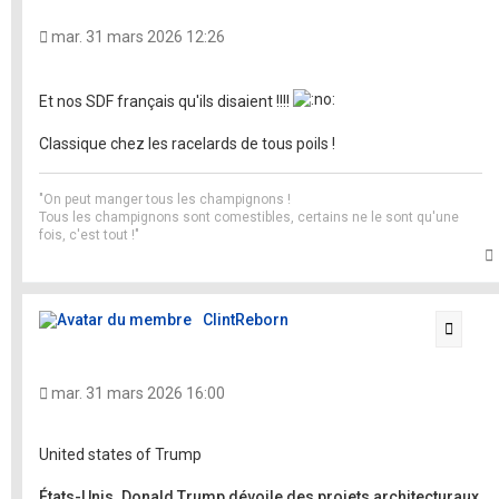
mar. 31 mars 2026 12:26
Et nos SDF français qu'ils disaient !!!!
Classique chez les racelards de tous poils !
"On peut manger tous les champignons !
Tous les champignons sont comestibles, certains ne le sont qu'une
fois, c'est tout !"
t
ClintReborn
Citati
mar. 31 mars 2026 16:00
United states of Trump
États-Unis. Donald Trump dévoile des projets architecturaux