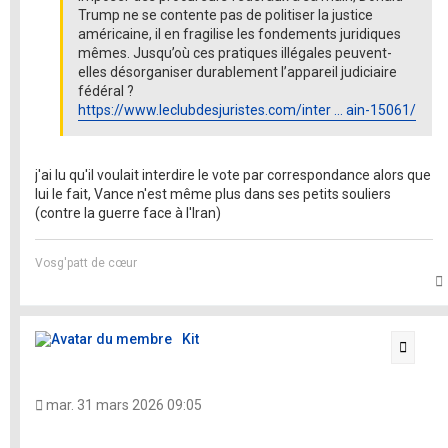
Trump ne se contente pas de politiser la justice
américaine, il en fragilise les fondements juridiques
mêmes. Jusqu’où ces pratiques illégales peuvent-
elles désorganiser durablement l’appareil judiciaire
fédéral ?
https://www.leclubdesjuristes.com/inter ... ain-15061/
j'ai lu qu'il voulait interdire le vote par correspondance alors que
lui le fait, Vance n'est même plus dans ses petits souliers
(contre la guerre face à l'Iran)
Vosg'patt de cœur
t
Kit
Citati
mar. 31 mars 2026 09:05