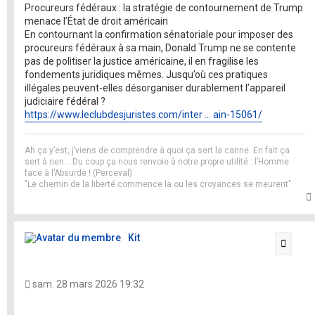
Procureurs fédéraux : la stratégie de contournement de Trump
menace l’État de droit américain
En contournant la confirmation sénatoriale pour imposer des
procureurs fédéraux à sa main, Donald Trump ne se contente
pas de politiser la justice américaine, il en fragilise les
fondements juridiques mêmes. Jusqu’où ces pratiques
illégales peuvent-elles désorganiser durablement l’appareil
judiciaire fédéral ?
https://www.leclubdesjuristes.com/inter ... ain-15061/
Ah ça y’est, j’viens de comprendre à quoi ça sert la canne. En fait ça
sert à rien… Du coup ça nous renvoie à notre propre utilité : l’Homme
face à l’Absurde ! (Perceval)
"Le chemin de la liberté commence la ou les croyances se meurent"
t
Kit
Citati
sam. 28 mars 2026 19:32