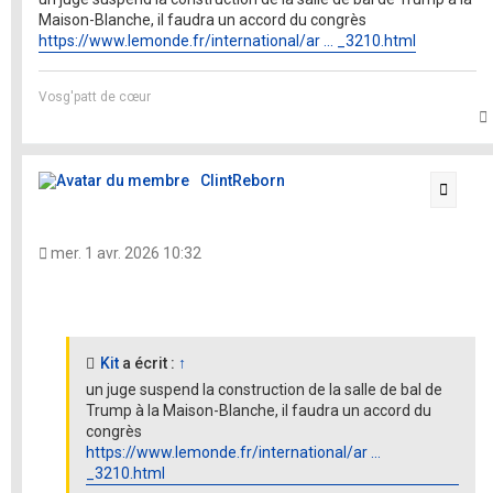
Maison-Blanche, il faudra un accord du congrès
https://www.lemonde.fr/international/ar ... _3210.html
Vosg'patt de cœur
t
ClintReborn
Citati
mer. 1 avr. 2026 10:32
Kit
a écrit :
↑
un juge suspend la construction de la salle de bal de
Trump à la Maison-Blanche, il faudra un accord du
congrès
https://www.lemonde.fr/international/ar ...
_3210.html