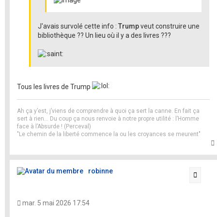
J'avais survolé cette info :
Trump
veut construire une
bibliothèque ?? Un lieu où il y a des livres ???
Tous les livres de Trump
Ah ça y’est, j’viens de comprendre à quoi ça sert la canne. En fait ça
sert à rien… Du coup ça nous renvoie à notre propre utilité : l’Homme
face à l’Absurde ! (Perceval)
"Le chemin de la liberté commence la ou les croyances se meurent"
t
robinne
Citati
mar. 5 mai 2026 17:54