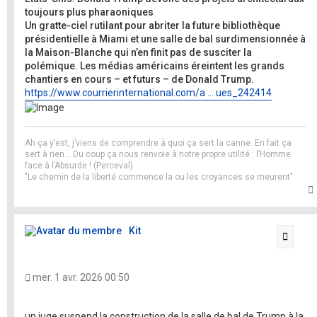
toujours plus pharaoniques
Un gratte-ciel rutilant pour abriter la future bibliothèque
présidentielle à Miami et une salle de bal surdimensionnée à
la Maison-Blanche qui n’en finit pas de susciter la
polémique. Les médias américains éreintent les grands
chantiers en cours – et futurs – de Donald Trump.
https://www.courrierinternational.com/a ... ues_242414
Ah ça y’est, j’viens de comprendre à quoi ça sert la canne. En fait ça
sert à rien… Du coup ça nous renvoie à notre propre utilité : l’Homme
face à l’Absurde ! (Perceval)
"Le chemin de la liberté commence la ou les croyances se meurent"
t
Kit
Citati
mer. 1 avr. 2026 00:50
un juge suspend la construction de la salle de bal de Trump à la