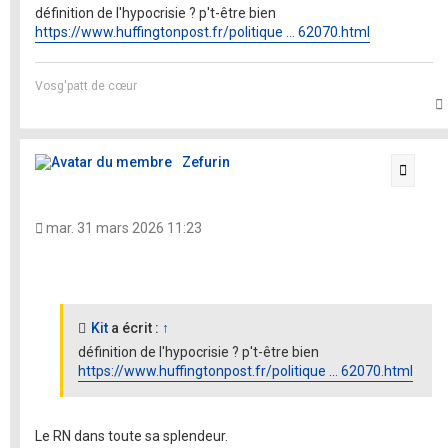
définition de l'hypocrisie ? p't-être bien
https://www.huffingtonpost.fr/politique ... 62070.html
Vosg'patt de cœur
t
Zefurin
Citati
mar. 31 mars 2026 11:23
Kit
a écrit :
↑
définition de l'hypocrisie ? p't-être bien
https://www.huffingtonpost.fr/politique ... 62070.html
Le RN dans toute sa splendeur.