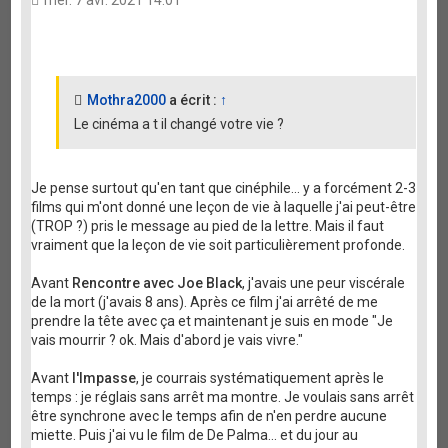
mer. 7 avr. 2021 14:01
Mothra2000
a écrit :
↑
Le cinéma a t il changé votre vie ?
Je pense surtout qu'en tant que cinéphile... y a forcément 2-3
films qui m'ont donné une leçon de vie à laquelle j'ai peut-être
(TROP ?) pris le message au pied de la lettre. Mais il faut
vraiment que la leçon de vie soit particulièrement profonde.
Avant
Rencontre avec Joe Black
, j'avais une peur viscérale
de la mort (j'avais 8 ans). Après ce film j'ai arrêté de me
prendre la tête avec ça et maintenant je suis en mode "Je
vais mourrir ? ok. Mais d'abord je vais vivre."
Avant
l'Impasse
, je courrais systématiquement après le
temps : je réglais sans arrêt ma montre. Je voulais sans arrêt
être synchrone avec le temps afin de n'en perdre aucune
miette. Puis j'ai vu le film de De Palma... et du jour au