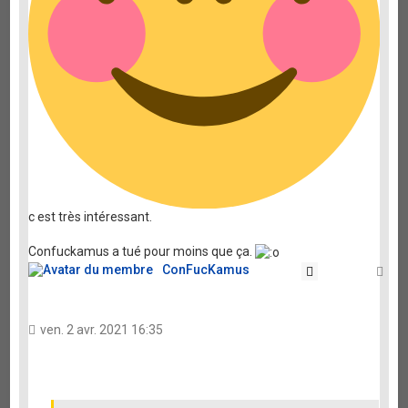
c est très intéressant.
Confuckamus a tué pour moins que ça.
ConFucKamus
Citation
Ha
ven. 2 avr. 2021 16:35