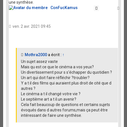
une synthèse.
ConFucKamus
Citation
Ha
ven. 2 avr. 2021 09:45
Mothra2000
a écrit :
↑
Un sujet assez vaste
Mais qu est ce que le cinéma a vos yeux?
Un divertissement pour s s'échapper du quotidien ?
Un art qui doit faire réfléchir ?troubler?
Y a t il des films qui auraient plus droit de cité que d
autres ?
Le cinéma a t il changé votre vie ?
Le septième art a t il.un avenir?
Cela fait beaucoup de questions et certains sujets
évoqués dans d autres forums,mais ça peut être
intéressant de faire une synthèse.