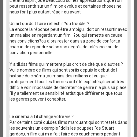
L état.d esprit joue beaucoup sur les appréciations que l on
peut ressentir sur un film,on evolue et certaines choses ne
nous font plus autant réagir qu avant.
Un art qui doit faire réfléchir ?ou troubler?
La encore la réponse peut être ambigu...doit on ressortir avec
un malaise en regardant un film.. ?ou qui remette en cause
nos convictions?ou alors rester dans sa zone de confort,a
chacun de répondre selon son degrés de tolérance ou de
conviction personnelle.
Y a til.dss films qui méritent plus droit de cité que d autres ?
Vu le nombre de films qui sont sortis depuis le début de l
histoire du cinéma ,au moins des millions et vu que
pratiquement tous les thèmes ont été exploités,il serait très
difficile voir impossible de décréter"ce genre n a plus sa place
"il y a tellement se sensibilité artistique différente,que tous
les genres peuvent cohabiter.
Le cinéma a t il changé votre vie ?
Par certains coté oui,des films marquant qui sont restés dans
les souvenirs,un exemple "dolls les poupées "de Stuart
gordon,un film qui m a fait faire des cauchemars pendant