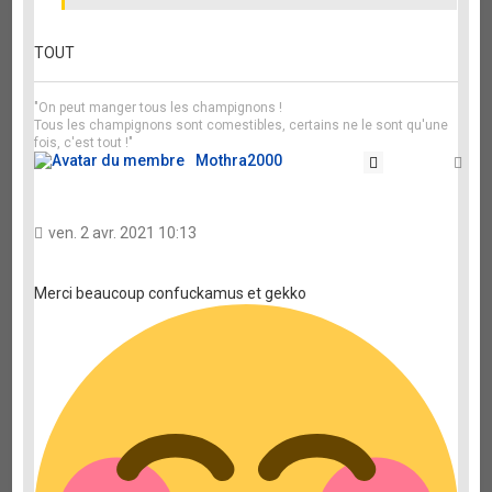
TOUT
"On peut manger tous les champignons !
Tous les champignons sont comestibles, certains ne le sont qu'une
fois, c'est tout !"
Mothra2000
Citation
Ha
ven. 2 avr. 2021 10:13
Merci beaucoup confuckamus et gekko