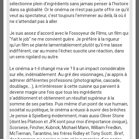
sélectionne plein d'ingrédients sans jamais penser à l'histoire
dans sa globalité. Or le cinéma ce n'est pas juste offrir ce qu'il
veut au spectateur, c'est toujours l'emmener au delà, là où il
ne s'attendait pas à aller.
Je suis assez d'accord avec le Fossoyeur de Films, un film qui
"fait le job" ne me convient guère. Je préfère à la rigueur
qu'un film se plante lamentablement plutôt qu'il me laisse
indifférent, car au moins l'échec suscite une réaction, dans
un sens rigolard ou autre.
Le cinéma a-t-il changé ma vie ? Il a un impact considérable
sur elle, indéniablement. Au gré des visionnages, j'ai appris à
admirer différentes professions (photographie, cascade,
doublage,...), à m'intéresser à cette cuisine qui parvient à
devenir magie une fois que tous les ingrédients
s'additionnent et obtiennent un résultat supérieur à la
somme de ses parties. Puis même d'un point de vue humain,
sociétal ou politique, le cinéma a réussi à ouvrir des brèches.
Je pense à Spielberg évidemment, mais aussi Oliver Stone
(dont les Platoon et JFK sont pour moi d'importance civique),
Scorsese, Fincher, Kubrick, Michael Mann, William Friedkin,
McTiernan, Tarantino, les frères Ridley et Tony Scott...Bref,