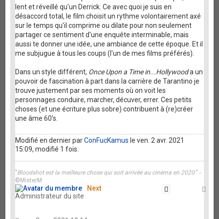
lent et réveillé qu'un Derrick. Ce avec quoi je suis en
désaccord total, le film choisit un rythme volontairement axé
sur le temps qu'il comprime ou dilate pour non seulement
partager ce sentiment d'une enquête interminable, mais
aussi te donner une idée, une ambiance de cette époque. Et il
me subjugue à tous les coups (l'un de mes films préférés).
Dans un style différent,
Once Upon a Time in...Hollywood
a un
pouvoir de fascination à part dans la carrière de Tarantino je
trouve justement par ses moments où on voit les
personnages conduire, marcher, décuver, errer. Ces petits
choses (et une écriture plus sobre) contribuent à (re)créer
une âme 60's.
Modifié en dernier par
ConFucKamus
le ven. 2 avr. 2021
15:09, modifié 1 fois.
"
Bloodshot est la meilleure chose qui soit arrivée au cinéma en 2020
" -
©MisterM
Next
Citation
Ha
Administrateur du site