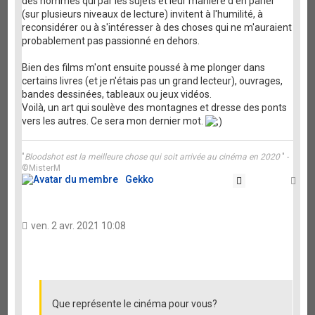
des hommes qui par les sujets et leur manière d'en parler
(sur plusieurs niveaux de lecture) invitent à l'humilité, à
reconsidérer ou à s'intéresser à des choses qui ne m'auraient
probablement pas passionné en dehors.
Bien des films m'ont ensuite poussé à me plonger dans
certains livres (et je n'étais pas un grand lecteur), ouvrages,
bandes dessinées, tableaux ou jeux vidéos.
Voilà, un art qui soulève des montagnes et dresse des ponts
vers les autres. Ce sera mon dernier mot.
"
Bloodshot est la meilleure chose qui soit arrivée au cinéma en 2020
" -
©MisterM
Gekko
Citation
Ha
ven. 2 avr. 2021 10:08
Que représente le cinéma pour vous?