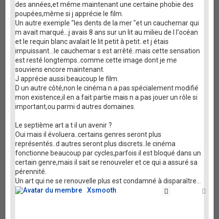
des années,et même maintenant une certaine phobie des
poupées,même si j apprécie le film.
Un autre exemple "les dents de la mer "et un cauchemar qui
m avait marqué...j avais 8 ans sur un lit au milieu de l l'océan
et le requin blanc avalait le lit petit à petit..et j étais
impuissant...le cauchemar s est arrêté..mais cette sensation
est resté longtemps..comme cette image dont je me
souviens encore maintenant.
J apprécie aussi beaucoup le film.
D un autre côté,non le cinéma n a pas spécialement modifié
mon existence,il en a fait partie mais n a pas jouer un rôle si
important,ou parmi d autres domaines.
Le septième art a t il un avenir ?
Oui mais il évoluera..certains genres seront plus
représentés..d autres seront plus discrets..le cinéma
fonctionne beaucoup par cycles,parfois il est bloqué dans un
certain genre,mais il sait se renouveler et ce qui a assuré sa
pérennité.
Un art qui ne se renouvelle plus est condamné à disparaître...
Xsmooth
Citation
Ha