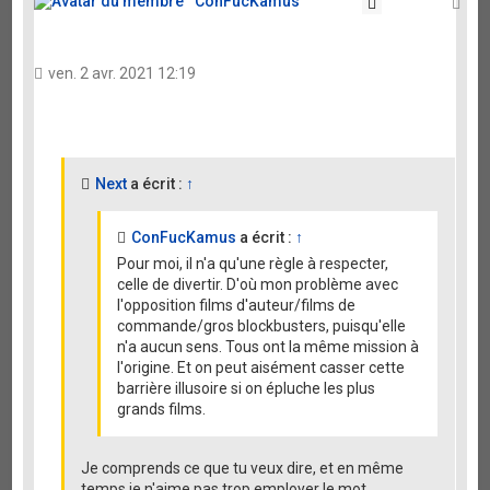
ConFucKamus
Citation
Ha
ven. 2 avr. 2021 12:19
Next
a écrit :
↑
ConFucKamus
a écrit :
↑
Pour moi, il n'a qu'une règle à respecter,
celle de divertir. D'où mon problème avec
l'opposition films d'auteur/films de
commande/gros blockbusters, puisqu'elle
n'a aucun sens. Tous ont la même mission à
l'origine. Et on peut aisément casser cette
barrière illusoire si on épluche les plus
grands films.
Je comprends ce que tu veux dire, et en même
temps je n'aime pas trop employer le mot