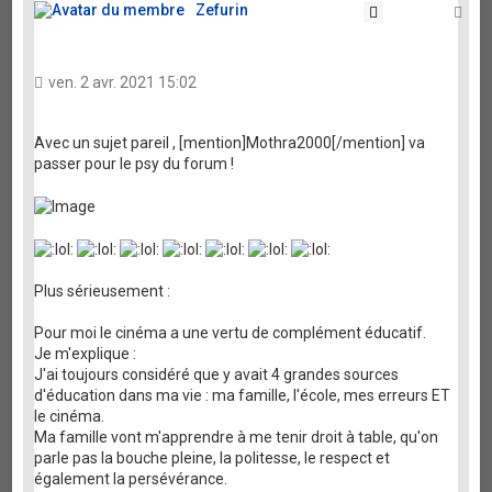
Zefurin
Citation
Ha
ven. 2 avr. 2021 15:02
Avec un sujet pareil , [mention]Mothra2000[/mention] va
passer pour le psy du forum !
Plus sérieusement :
Pour moi le cinéma a une vertu de complément éducatif.
Je m'explique :
J'ai toujours considéré que y avait 4 grandes sources
d'éducation dans ma vie : ma famille, l'école, mes erreurs ET
le cinéma.
Ma famille vont m'apprendre à me tenir droit à table, qu'on
parle pas la bouche pleine, la politesse, le respect et
également la persévérance.