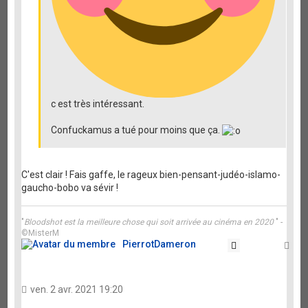
c est très intéressant.
Confuckamus a tué pour moins que ça.
C'est clair ! Fais gaffe, le rageux bien-pensant-judéo-islamo-
gaucho-bobo va sévir !
"
Bloodshot est la meilleure chose qui soit arrivée au cinéma en 2020
" -
©MisterM
PierrotDameron
Citation
Ha
ven. 2 avr. 2021 19:20