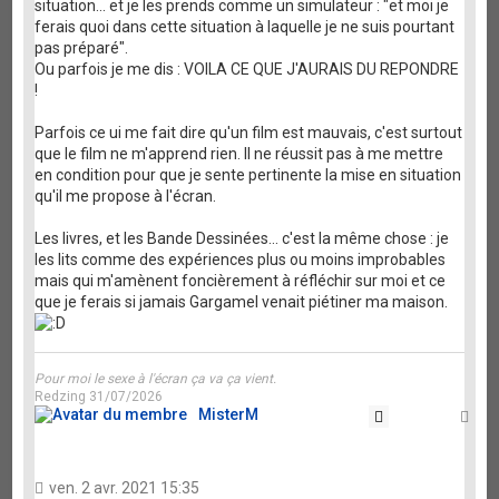
situation... et je les prends comme un simulateur : "et moi je
ferais quoi dans cette situation à laquelle je ne suis pourtant
pas préparé".
Ou parfois je me dis : VOILA CE QUE J'AURAIS DU REPONDRE
!
Parfois ce ui me fait dire qu'un film est mauvais, c'est surtout
que le film ne m'apprend rien. Il ne réussit pas à me mettre
en condition pour que je sente pertinente la mise en situation
qu'il me propose à l'écran.
Les livres, et les Bande Dessinées... c'est la même chose : je
les lits comme des expériences plus ou moins improbables
mais qui m'amènent foncièrement à réfléchir sur moi et ce
que je ferais si jamais Gargamel venait piétiner ma maison.
Pour moi le sexe à l'écran ça va ça vient.
Redzing 31/07/2026
MisterM
Citation
Ha
ven. 2 avr. 2021 15:35