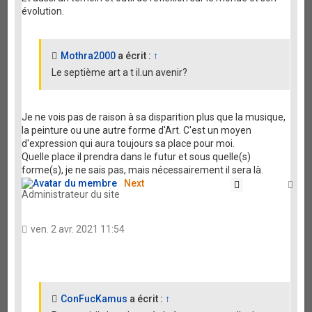
évolution.
Mothra2000
a écrit :
↑
Le septième art a t il.un avenir?
Je ne vois pas de raison à sa disparition plus que la musique,
la peinture ou une autre forme d'Art. C'est un moyen
d'expression qui aura toujours sa place pour moi.
Quelle place il prendra dans le futur et sous quelle(s)
forme(s), je ne sais pas, mais nécessairement il sera là.
Next
Citation
Ha
Administrateur du site
ven. 2 avr. 2021 11:54
ConFucKamus
a écrit :
↑