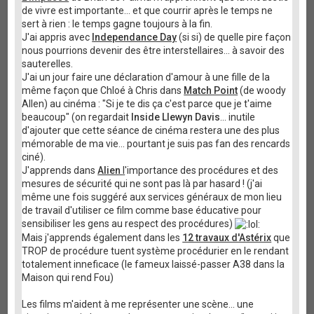
de vivre est importante... et que courrir après le temps ne
sert à rien : le temps gagne toujours à la fin.
J'ai appris avec
Independance Day
(si si) de quelle pire façon
nous pourrions devenir des être interstellaires... à savoir des
sauterelles.
J'ai un jour faire une déclaration d'amour à une fille de la
même façon que Chloé à Chris dans
Match Point
(de woody
Allen) au cinéma : "Si je te dis ça c'est parce que je t'aime
beaucoup" (on regardait
Inside Llewyn Davis
... inutile
d'ajouter que cette séance de cinéma restera une des plus
mémorable de ma vie... pourtant je suis pas fan des rencards
ciné).
J'apprends dans
Alien
l
'importance des procédures et des
mesures de sécurité qui ne sont pas là par hasard ! (j'ai
même une fois suggéré aux services généraux de mon lieu
de travail d'utiliser ce film comme base éducative pour
sensibiliser les gens au respect des procédures)
Mais j'apprends également dans les
12 travaux d'Astérix
que
TROP de procédure tuent système procédurier en le rendant
totalement inneficace (le fameux laissé-passer A38 dans la
Maison qui rend Fou)
Les films m'aident à me représenter une scène... une