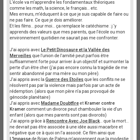
L'école va m'apprendre les fondamentaux théoriques
comme les math, la science, le français... etc.
Mes erreurs, m'éduquent à ce que je suis capable de faire ou
ne pas faire. Ce que je dois améliorer.
Et les films... pour moi... ça remplace le catéchisme : j 'y
apprends des valeurs que mes parents, que l'école ou mon
environnement quotidien ne saurait pas me confronter.
J'ai appris avec
Le Petit Dinosaure et la Vallée des
Merveilles
que l'union de l'amitié peut parfois être
suffisamment forte pour arriver à un objectif et surmonter la
perte d'un être cher (j'ai pas encore connu la tragédie de me
sentir abandonné par ma mère ou mon père).
J'ai appris avec la
Guerre des Etoiles
que les conflits ne se
résolvent pas par la violence mais parfois par un acte de
rédemption. (alors que mon père n'a pas provoqué de
génocide planétaire)
J'ai appris avec
Madame Doubtfire
et
Kramer contre
Kramer
comment un divorce peut chambouler la vie d'un
enfant (alors que mes parents sont pas divorcés)
J'ai appris grâce à
Rencontre Avec Joe Black
... que la mort...
ne devrait pas être associée à une idée aussi macarbre et
négative que ce à quoi on l'a associé. Ce film ainsi que
L'Impasse
de Brian de Palma m'apprennent que la modestie