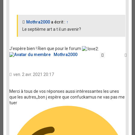
Mothra2000
a écrit :
↑
Le septième art a t il.un avenir?
J'espère bien ! Rien que pour le forum
Mothra2000
Citation
Ha
ven. 2 avr. 2021 20:17
Merci à tous de vos réponses aussi intéressantes les unes
que les autres,,bon j espère que confuckamus ne vas pas me
tuer