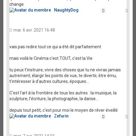
change.
NaughtyDog
Citation
Ha
mar. 6 avr. 2021 16:48
vais pas redire tout ce qui a été dit parfaitement
mais voilà le Cinéma c'est TOUT, c'est la Vie
tu peux t'instruire, vivre des choses que tu ne vivras jamais
autrement, élargir les points de vue, te divertir, être ému,
t'intéresser à d'autres cultures, époques...
C'est l'art à la frontière de tous les autres : la musique, la
sculpture, l'écriture, la photographie, la danse...
depuis tout petit, c'est pour moi le moyen de rêver éveillé
Zefurin
Citation
Ha