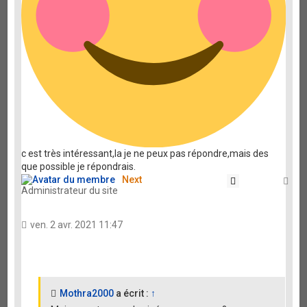
c est très intéressant,la je ne peux pas répondre,mais des
que possible je répondrais.
Next
Citation
Ha
Administrateur du site
ven. 2 avr. 2021 11:47
Mothra2000
a écrit :
↑